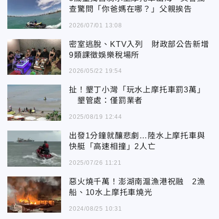
查驚問「你爸媽在哪？」父親挨告
2026/07/01 13:08
密室逃脫、KTV入列 財政部公告新增
9類課徵娛樂稅場所
2026/05/22 19:54
扯！墾丁小灣「玩水上摩托車罰3萬」
墾管處：僅罰業者
2025/08/19 12:44
出發1分鐘就釀悲劇…陸水上摩托車與
快艇「高速相撞」2人亡
2025/07/26 11:21
惡火燒千萬！澎湖南滬漁港祝融 2漁
船、10水上摩托車燒光
2024/08/25 10:31