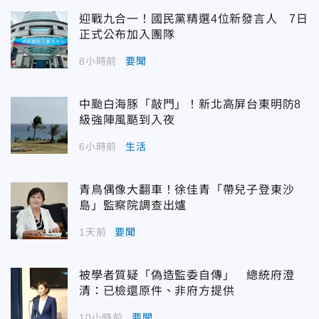
迎戰九合一！國民黨精選4位新發言人 7日
正式公布加入團隊
8小時前
要聞
中颱白海豚「敲門」！新北高屏台東明防8
級強陣風颳到入夜
6小時前
生活
青鳥偶像大翻車！徐佳青「帶兒子登東沙
島」監察院調查出爐
1天前
要聞
被學者質疑「偽造監委自傳」 總統府澄
清：已檢還原件、非府方提供
10小時前
要聞