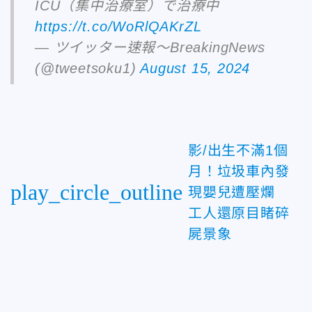
ICU（集中治療室）で治療中
https://t.co/WoRlQAKrZL
— ツイッター速報〜BreakingNews
(@tweetsoku1)
August 15, 2024
影/出生不滿1個
月！垃圾車內發
play_circle_outline
現嬰兒遭壓爛
工人還原目睹碎
屍景象