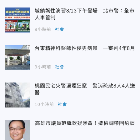
城鎮韌性演習8/13下午登場 北市警：全市
人車管制
9小時前
社會
台東精神科醫師性侵男病患 一審判4年8月
9小時前
社會
桃園民宅火警濃煙狂竄 警消疏散8人4人送
醫
10小時前
社會
高雄市議員范織欽疑涉貪！遭檢調帶回約談