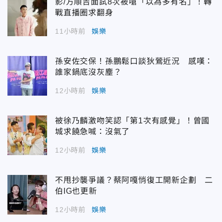
影/方順吉面試8次被嗆「以為多有名」！轉
戰直播圈求翻身
11小時前
娛樂
孫安佐交保！孫鵬鬆口談狄鶯近況 感嘆：
誰家鍋底沒灰塵？
12小時前
娛樂
被徐乃麟激吻笑認「第1次有感覺」！曾國
城求饒急喊：沒氣了
12小時前
娛樂
不甩抄襲爭議？蔡阿嘎悄復工開新企劃 二
伯IG也更新
12小時前
娛樂