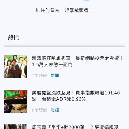
無任何留言，趕緊搶頭香！
熱門
賴清德狂嗆盧秀燕 最新網路投票太震撼！
1.5萬人表態一面倒
7小時前
要聞
美股開盤漲跌互見！費半指數飆逾191.46
點 台積電ADR漲0.93%
6小時前
財經
周玉蔻「坐牢+賠2000萬」？張淑娟親曝：