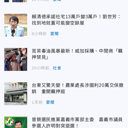
賴清德承諾社宅13萬戶變3萬戶！劉世芳：
找到地就蓋可能變空餘屋
8小時前
要聞
苦茶毒油風暴最新！威加採購、中間商「羈
押禁見」
20小時前
社會
台東又驚天變！農業處長涉圖利20萬交保撤
銷 重開羈押庭
1天前
要聞
曾競選民進黨嘉義市黨部主委 嘉義市議員
參選人許明對突退選！