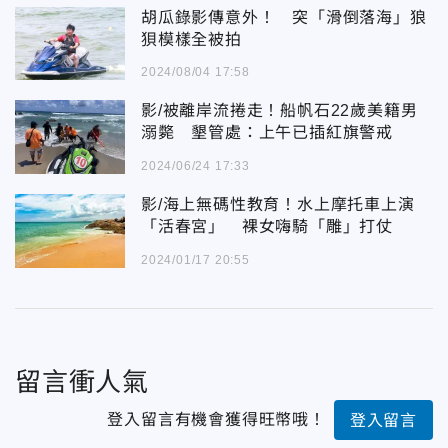
胡瓜錄影傳意外！ 突「滑倒落海」狼
狽模樣全被拍
2024/08/04 17:58
影/被離岸流捲走！船帆石22歲美籍男
溺斃 墾管處：上午已插紅旗警戒
2024/06/24 17:33
影/海上無碼性教育！水上摩托車上演
「活春宮」 裸女嗨騎「雕」打仗
2024/01/17 20:55
留言衝人氣
登入留言有機會獲得旺幣哦！
登入留言