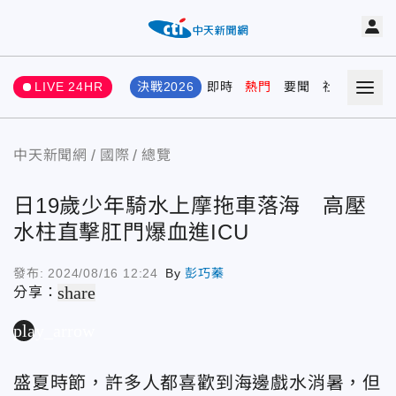
LIVE 24HR
決戰2026
即時
熱門
要聞
社會
娛樂
中天新聞網
國際
總覽
日19歲少年騎水上摩拖車落海 高壓
水柱直擊肛門爆血進ICU
發布:
2024/08/16 12:24
By
彭巧蓁
share
分享：
play_arrow
盛夏時節，許多人都喜歡到海邊戲水消暑，但