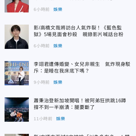
6小時前
娛樂
影/高橋文哉將訪台人氣炸裂！《藍色監
獄》5場見面會秒殺 親錄影片喊話台粉
6小時前
娛樂
李翊君遭傳婚變、女兒非親生 氣炸現身駁
斥：是睡在我床底下嗎？
9小時前
娛樂
蕭秉治登新加坡開唱！被阿弟狂拱跳16蹲
撐不到一半崩潰：腿要斷了
11小時前
娛樂