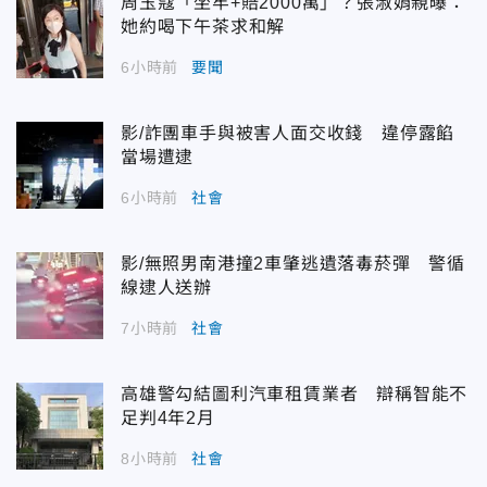
周玉蔻「坐牢+賠2000萬」？張淑娟親曝：
她約喝下午茶求和解
6小時前
要聞
影/詐團車手與被害人面交收錢 違停露餡
當場遭逮
6小時前
社會
影/無照男南港撞2車肇逃遺落毒菸彈 警循
線逮人送辦
7小時前
社會
高雄警勾結圖利汽車租賃業者 辯稱智能不
足判4年2月
8小時前
社會