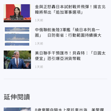
金與正怒轟日本試射戰斧飛彈！揚言北
韓將祭出「追加軍事選項」
1天前
中俄聯航後陸3軍艦「繞日本列島一
圈」 日防衛省：行動範圍持續擴大
1天前
美日聯手干預匯市！貝森特：「日圓太
便宜」恐引爆亞洲貨幣戰
1天前
延伸閱讀
8歲童獨自騎水上摩托車出海 美警攔