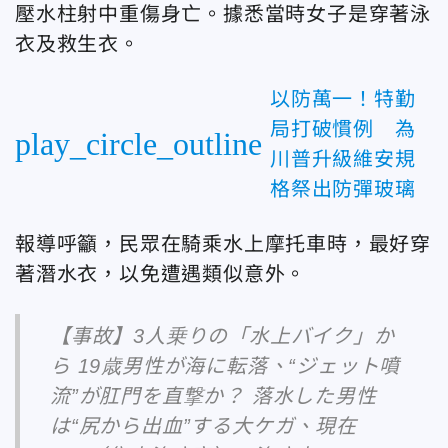
壓水柱射中重傷身亡。據悉當時女子是穿著泳
衣及救生衣。
以防萬一！特勤
局打破慣例 為
play_circle_outline
川普升級維安規
格祭出防彈玻璃
報導呼籲，民眾在騎乘水上摩托車時，最好穿
著潛水衣，以免遭遇類似意外。
【事故】3人乗りの「水上バイク」か
ら 19歳男性が海に転落、“ジェット噴
流”が肛門を直撃か？ 落水した男性
は“尻から出血”する大ケガ、現在