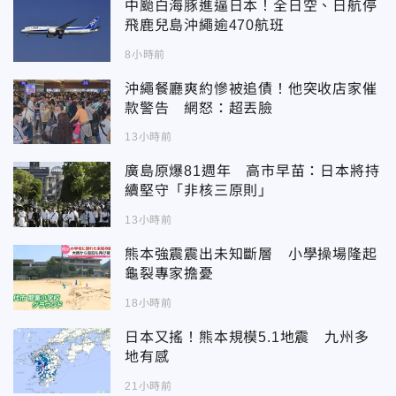
中颱白海豚進逼日本！全日空、日航停
飛鹿兒島沖繩逾470航班
8小時前
沖繩餐廳爽約慘被追債！他突收店家催
款警告 網怒：超丟臉
13小時前
廣島原爆81週年 高市早苗：日本將持
續堅守「非核三原則」
13小時前
熊本強震震出未知斷層 小學操場隆起
龜裂專家擔憂
18小時前
日本又搖！熊本規模5.1地震 九州多
地有感
21小時前