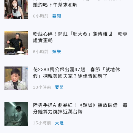
她約喝下午茶求和解
6小時前
要聞
粉絲心碎！網紅「肥大叔」驚傳離世 粉專
證實噩耗
6小時前
娛樂
花2383萬公帑出國47趟 春節「就地休
假」探親美國夫家？徐佳青回應了
10小時前
要聞
陸男手搓AI劇暴紅！《歸墟》播放破億 每
分鐘算力燒掉近萬台幣
15小時前
大陸