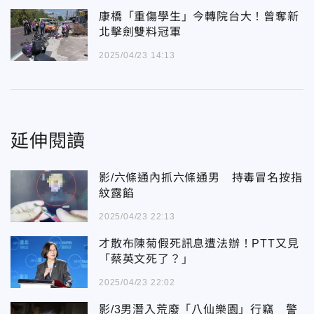
康橋「重傷學生」今轉院台大！曾奪新
北擊劍雙料冠軍
2025/04/23 14:13
延伸閱讀
影/六條通內抓六條通男 持毒冒名按指
紋露餡
2025/04/23 22:13
才散布陳菊假死訊息遭法辦！PTT又見
「蔡英文死了？」
2025/04/23 22:02
影/3男潛入荒廢「八仙樂園」行竊 警