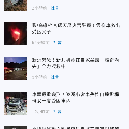
2小時前
社會
影/高雄梓官透天厝火舌狂竄！雲梯車救出
受困父子
54分鐘前
社會
狀況緊急！新北男竟在自家菜園「離奇消
失」全力搜救中
3小時前
社會
車頭嚴重變形！澎湖小客車失控自撞燈桿
母女一度受困車內
12小時前
社會