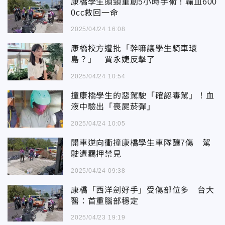
康橋學生頭頸重創5小時手術！輸血600
0cc救回一命
2025/04/24 16:08
康橋校方遭批「幹嘛讓學生騎車環
島？」 賈永婕反擊了
2025/04/24 10:54
撞康橋學生的惡駕駛「確認毒駕」！血
液中驗出「喪屍菸彈」
2025/04/24 10:05
開車逆向衝撞康橋學生車隊釀7傷 駕
駛遭羈押禁見
2025/04/24 09:38
康橋「西洋劍好手」受傷部位多 台大
醫：首重腦部穩定
2025/04/23 19:19