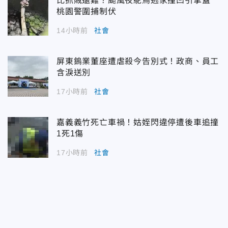
比抓賊還難？颱風夜鴕鳥逃家撞凹引擎蓋
桃園警圍捕制伏
14小時前
社會
屏東鎢業董座遭虐殺今告別式！政商、員工
含淚送別
17小時前
社會
嘉義義竹死亡車禍！姑姪閃違停遭後車追撞
1死1傷
17小時前
社會