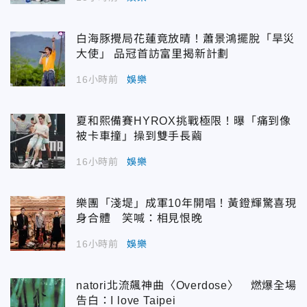
白海豚攪局花蓮竟放晴！蕭景鴻擺脫「旱災
大使」 品冠首訪富里揭新計劃
16小時前
娛樂
夏和熙備賽HYROX挑戰極限！曝「痛到像
被卡車撞」操到雙手長繭
16小時前
娛樂
樂團「淺堤」成軍10年開唱！黃鐙輝驚喜現
身合體 笑喊：相見恨晚
16小時前
娛樂
natori北流飆神曲〈Overdose〉 燃爆全場
告白：I love Taipei