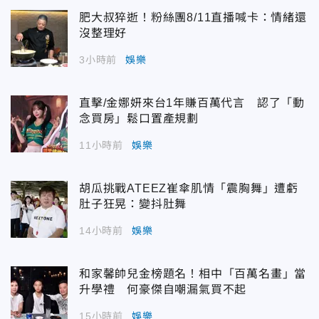
肥大叔猝逝！粉絲團8/11直播喊卡：情緒還
沒整理好
3小時前
娛樂
直擊/金娜妍來台1年賺百萬代言 認了「動
念買房」鬆口置產規劃
11小時前
娛樂
胡瓜挑戰ATEEZ崔傘肌情「震胸舞」遭虧
肚子狂晃：變抖肚舞
14小時前
娛樂
和家馨帥兒金榜題名！相中「百萬名畫」當
升學禮 何豪傑自嘲漏氣買不起
15小時前
娛樂