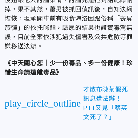
後還跟他人討論案情，討論完還把對話紀錄刪
掉，果不其然，蕭男被抓回偵訊後，自知法網
恢恢，坦承開車前有吸食海洛因跟俗稱「喪屍
菸彈」的依托咪酯，驗尿的結果也證實毒駕無
誤，目前全案依涉犯過失傷害及公共危險等罪
嫌移送法辦。
《中天關心您｜少一份毒品、多一份健康！珍
惜生命請遠離毒品》
才散布陳菊假死
訊息遭法辦！
play_circle_outline
PTT又見「蔡英
文死了？」