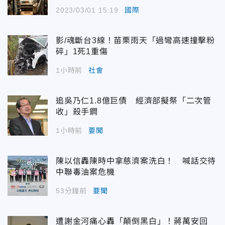
2023/03/01 15:19
國際
影/魂斷台3線！苗栗雨天「過彎高速撞擊粉
碎」1死1重傷
1小時前
社會
追吳乃仁1.8億巨債 經濟部擬祭「二次管
收」殺手鐧
1小時前
要聞
陳以信轟陳時中拿慈濟案洗白！ 喊話交待
中聯毒油案危機
53分鐘前
要聞
遭謝金河痛心轟「顛倒黑白」！蔣萬安回