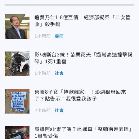
追吳乃仁1.8億巨債 經濟部擬祭「二次管
收」殺手鐧
1小時前
要聞
影/魂斷台3線！苗栗雨天「過彎高速撞擊粉
碎」1死1重傷
1小時前
社會
棄養8子女「捲款離家」！澎湖狠母回來
了？貼告示：我很愛我孩子
2小時前
社會
高雄阿sir累了嗎？巡邏車「整輛衝進園區」
1員警受傷