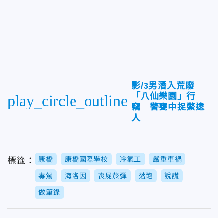
影/3男潛入荒廢
「八仙樂園」行
play_circle_outline
竊 警甕中捉鱉逮
人
康橋
康橋國際學校
冷氣工
嚴重車禍
標籤：
毒駕
海洛因
喪屍菸彈
落跑
說謊
做筆錄