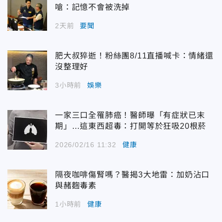
嗆：記憶不會被洗掉
2天前
要聞
肥大叔猝逝！粉絲團8/11直播喊卡：情緒還
沒整理好
3小時前
娛樂
一家三口全罹肺癌！醫師曝「有症狀已末
期」…這東西超毒：打開等於狂吸20根菸
2026/02/16 11:32
健康
隔夜咖啡傷腎嗎？醫揭3大地雷：加奶沾口
與赭麴毒素
1小時前
健康