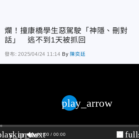
爛！撞康橋學生惡駕駛「神隱、刪對
話」 逃不到1天被抓回
發布: 2025/04/24 11:14
By
陳奕廷
play_arrow
play_arrow
skip_next
ful
00:00
00:00