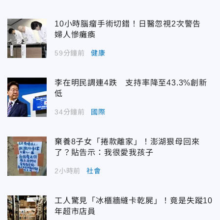
10小時腦瘤手術切錯！日醫忽視2次警告
婦人慘癱瘓
59分鐘前
健康
李在明民調連4跌 支持率降至43.3%創新
低
34分鐘前
國際
棄養8子女「捲款離家」！澎湖狠母回來
了？貼告示：我很愛我孩子
2小時前
社會
工人驚見「冰櫃牆縫卡乾屍」！竟是失蹤10
年超市店員