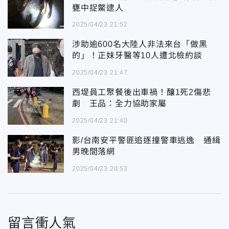
甕中捉鱉逮人
2025/04/23 21:52
涉助逾600名大陸人非法來台「做黑
的」！正妹牙醫等10人遭北檢約談
2025/04/23 21:47
西堤員工聚餐後出車禍！釀1死2傷悲
劇 王品：全力協助家屬
2025/04/23 21:40
影/台南安平警匪追逐撞警車逃逸 通緝
男晚間落網
2025/04/23 20:53
留言衝人氣