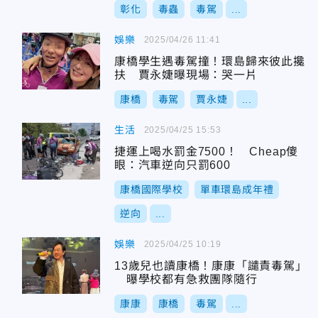
彰化
毒蟲
毒駕
...
娛樂
2025/04/26 11:41
康橋學生遇毒駕撞！環島歸來彼此攙
扶 賈永婕曝現場：哭一片
康橋
毒駕
賈永婕
...
生活
2025/04/25 15:53
捷運上喝水罰金7500！ Cheap傻
眼：汽車逆向只罰600
康橋國際學校
單車環島成年禮
逆向
...
娛樂
2025/04/25 10:19
13歲兒也讀康橋！康康「譴責毒駕」
曝學校都有急救團隊隨行
康康
康橋
毒駕
...