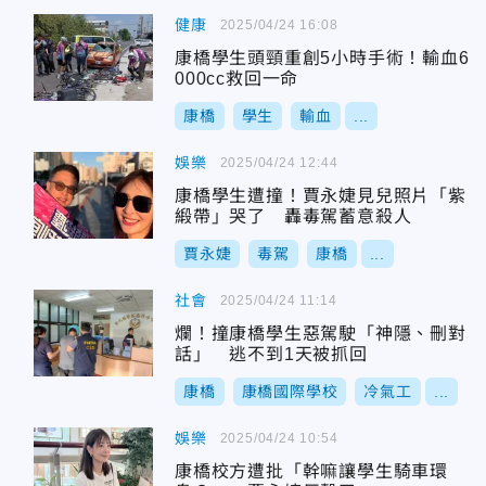
健康
2025/04/24 16:08
康橋學生頭頸重創5小時手術！輸血6
000cc救回一命
康橋
學生
輸血
...
娛樂
2025/04/24 12:44
康橋學生遭撞！賈永婕見兒照片「紫
緞帶」哭了 轟毒駕蓄意殺人
賈永婕
毒駕
康橋
...
社會
2025/04/24 11:14
爛！撞康橋學生惡駕駛「神隱、刪對
話」 逃不到1天被抓回
康橋
康橋國際學校
冷氣工
...
娛樂
2025/04/24 10:54
康橋校方遭批「幹嘛讓學生騎車環