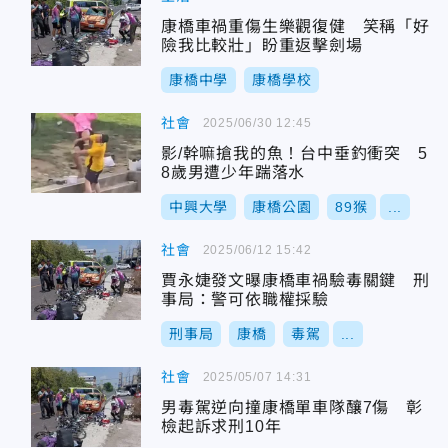
康橋車禍重傷生樂觀復健 笑稱「好
險我比較壯」盼重返擊劍場
康橋中學
康橋學校
社會
2025/06/30 12:45
影/幹嘛搶我的魚！台中垂釣衝突 5
8歲男遭少年踹落水
中興大學
康橋公園
89猴
...
社會
2025/06/12 15:42
賈永婕發文曝康橋車禍驗毒關鍵 刑
事局：警可依職權採驗
刑事局
康橋
毒駕
...
社會
2025/05/07 14:31
男毒駕逆向撞康橋單車隊釀7傷 彰
檢起訴求刑10年