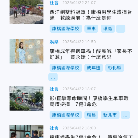
社會
2025/04/22 22:07
西洋劍雙料冠軍！康橋男學生遭撞昏
迷 教練淚崩：為什麼是你
康橋國際學校
單車
環島
...
娛樂
2025/04/22 19:50
康橋成年禮遇車禍！酸民喊「家長不
好惹」 賈永婕：什麽意思
康橋國際學校
成年禮
彰化縣
...
社會
2025/04/22 18:07
影/直擊奪命瞬間！康橋學生單車環
島遭逆撞 7傷1命危
康橋國際學校
環島
新北市
...
社會
2025/04/22 18:00
撞康橋學生7傷1命危！ 肇事冷氣工