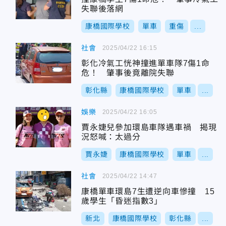
失聯後落網
康橋國際學校
單車
重傷
...
社會
2025/04/22 16:15
彰化冷氣工恍神撞進單車隊7傷1命
危！ 肇事後竟離院失聯
彰化縣
康橋國際學校
單車
...
娛樂
2025/04/22 16:05
賈永婕兒參加環島車隊遇車禍 揭現
況怒喊：太過分
賈永婕
康橋國際學校
單車
...
社會
2025/04/22 14:47
康橋單車環島7生遭逆向車慘撞 15
歲學生「昏迷指數3」
新北
康橋國際學校
彰化縣
...