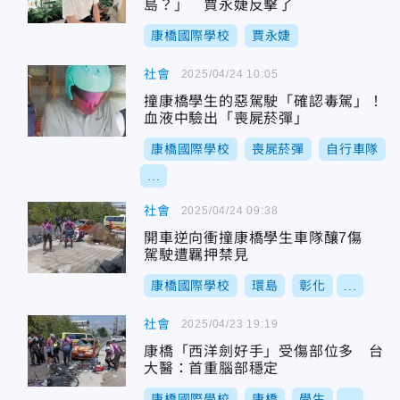
島？」 賈永婕反擊了
康橋國際學校
賈永婕
社會
2025/04/24 10:05
撞康橋學生的惡駕駛「確認毒駕」！
血液中驗出「喪屍菸彈」
康橋國際學校
喪屍菸彈
自行車隊
...
社會
2025/04/24 09:38
開車逆向衝撞康橋學生車隊釀7傷
駕駛遭羈押禁見
康橋國際學校
環島
彰化
...
社會
2025/04/23 19:19
康橋「西洋劍好手」受傷部位多 台
大醫：首重腦部穩定
康橋國際學校
康橋
學生
...