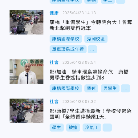
健康
2025/04/23 14:13
康橋「重傷學生」今轉院台大！曾奪
新北擊劍雙料冠軍
康橋國際學校
秀岡校區
單車環島成年禮
...
社會
2025/04/23 09:54
影/加油！騎車環島遭撞命危 康橋
男學生昏迷指數進步到8
康橋國際學校
昏迷
男學生
...
社會
2025/04/23 07:32
影/康橋7學生遭撞最新！學校發緊急
聲明「全體暫停騎乘1天」
學生
被撞
冷氣工
...