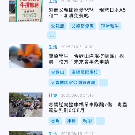
生活
2026/08/03 16:21
超商父親節寵愛爸爸 現烤日本A5
和牛、咖啡免費喝
父親節
父親節優惠
現烤和牛
...
生活
2025/11/05 14:30
康橋學生「合歡山違規搭帳篷」挨
罰 校方：未來會事先申請
合歡山
康橋國際學校
太魯閣國家公園管理處
...
社會
2025/09/03 14:49
毒駕逆向撞康橋單車隊釀7傷 毒蟲
駕駛判刑6年8月
毒駕
康橋
嗎啡
...
生活
2025/08/15 15:17