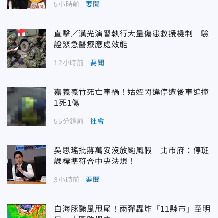
5小時前
要聞
直擊／漢光演習執行大量傷患救援機制 驗
證緊急醫療應處效能
12小時前
要聞
嘉義義竹死亡車禍！姑姪閃違停遭後車追撞
1死1傷
55分鐘前
社會
吳思瑤批蔣萬安沒放颱風假 北市府：停班
課標準符合中央法規！
3小時前
要聞
白海豚颱風甩尾！雨彈轟炸「11縣市」至明