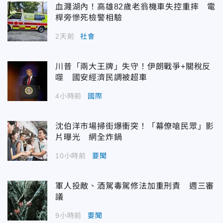
血濺湖內！高雄82歲老翁機車失控重摔 電
桿旁慘死檢警相驗
2天前
社會
川普「兩大王牌」失守！伊朗戰爭+關稅反
噬 國安經濟民調被超車
4小時前
國際
沈伯洋市場掃街爆衝突！「幕僚嗆民眾」影
片曝光 網全炸鍋
10小時前
要聞
軍人投敵、酒駕毒駕修法加重刑責 週三審
議
9小時前
要聞