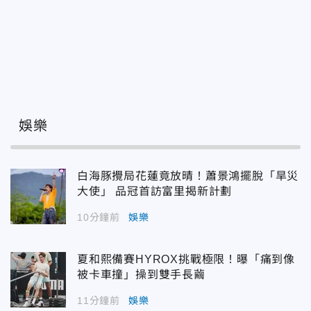
娛樂
白海豚攪局花蓮竟放晴！蕭景鴻擺脫「旱災
大使」 品冠首訪富里揭新計劃
10分鐘前
娛樂
夏和熙備賽HYROX挑戰極限！曝「痛到像
被卡車撞」操到雙手長繭
11分鐘前
娛樂