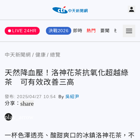
LIVE 24HR
決戰2026
即時
熱門
要聞
社會
娛樂
中天新聞網
健康
總覽
天然降血壓！洛神花茶抗氧化超越綠
茶 可有效改善三高
發布:
2025/04/27 10:54
By
吳紹尹
share
分享：
play_arrow
一杯色澤透亮、酸甜爽口的冰鎮洛神花茶，不