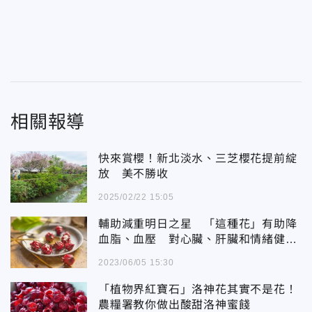
相關報導
快來賞櫻！新北淡水、三芝櫻花提前綻
放 美不勝收
2025/02/22 15:05
輔助減重明日之星 「這種花」有助降
血脂、血壓 對心臟、肝臟和情緒健康
有關
2023/06/05 15:30
「植物界紅寶石」洛神花其實不是花！
農糧署教你做出酸甜洛神蜜餞