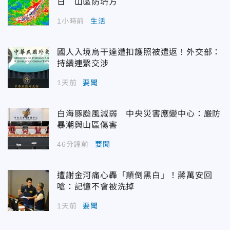
日 山區防坍方
1小時前
生活
國人入境烏干達遭扣護照被遣返！外交部：
持續連繫交涉
1天前
要聞
白海豚颱風減弱 中央災害應變中心：嚴防
暴潮與山區傷害
46分鐘前
要聞
遭謝金河痛心轟「顛倒黑白」！蔣萬安回
嗆：記憶不會被洗掉
1天前
要聞