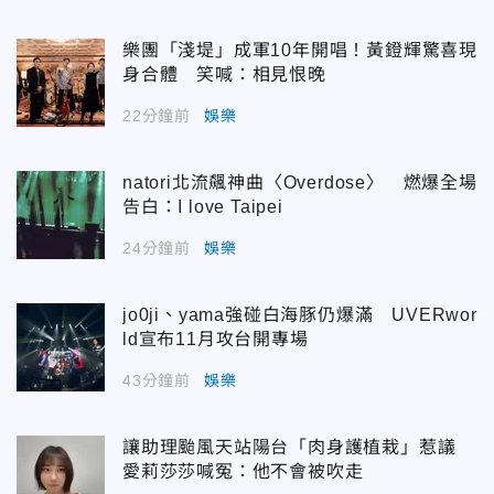
樂團「淺堤」成軍10年開唱！黃鐙輝驚喜現
身合體 笑喊：相見恨晚
22分鐘前
娛樂
natori北流飆神曲〈Overdose〉 燃爆全場
告白：I love Taipei
24分鐘前
娛樂
jo0ji、yama強碰白海豚仍爆滿 UVERwor
ld宣布11月攻台開專場
43分鐘前
娛樂
讓助理颱風天站陽台「肉身護植栽」惹議
愛莉莎莎喊冤：他不會被吹走