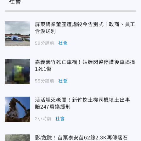
社會
屏東鎢業董座遭虐殺今告別式！政商、員工
含淚送別
59分鐘前
社會
嘉義義竹死亡車禍！姑姪閃違停遭後車追撞
1死1傷
55分鐘前
社會
活活埋死老闆！新竹挖土機司機填土出事
賠247萬換緩刑
2小時前
社會
影/危險！苗栗泰安苗62線2.3K再傳落石