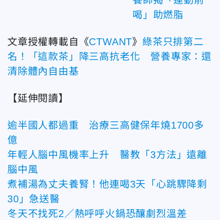
養師揭「運動前
喝」助燃脂
文章授權轉載自《
CTWANT
》
綠茶只排第二
名！「這款茶」降三高抗老化 營養專家：還
清除體內自由基
【延伸閱讀】
逾半國人都過重 治療三高健保年燒1700多
億
年輕人腦中風機率上升 醫教「3方法」遠離
腦中風
煮補湯為丈夫養腎！他連喝3天「心跳驟降剩
30」急送醫
冬天不找死2／熱呼呼火鍋恐釀劇烈溫差