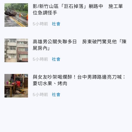
影/新竹山區「巨石掉落」躺路中 施工單
位急調怪手
5小時前
社會
高雄男公關失聯多日 房東破門驚見他「陳
屍房內」
5小時前
社會
與女友吵架喝爛醉！台中男蹲路邊亮刀喊：
要切水果、烤肉
5小時前
社會