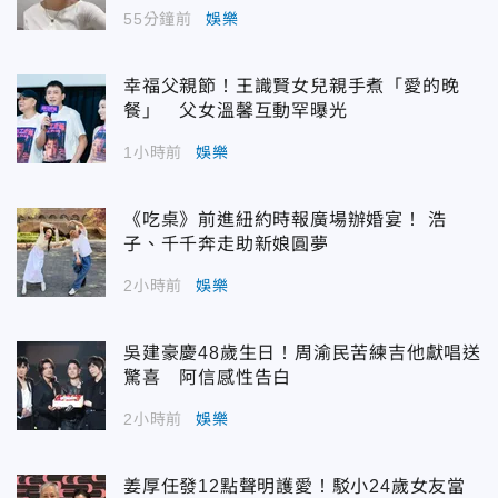
55分鐘前
娛樂
幸福父親節！王識賢女兒親手煮「愛的晚
餐」 父女溫馨互動罕曝光
1小時前
娛樂
《吃桌》前進紐約時報廣場辦婚宴！ 浩
子、千千奔走助新娘圓夢
2小時前
娛樂
吳建豪慶48歲生日！周渝民苦練吉他獻唱送
驚喜 阿信感性告白
2小時前
娛樂
姜厚任發12點聲明護愛！駁小24歲女友當