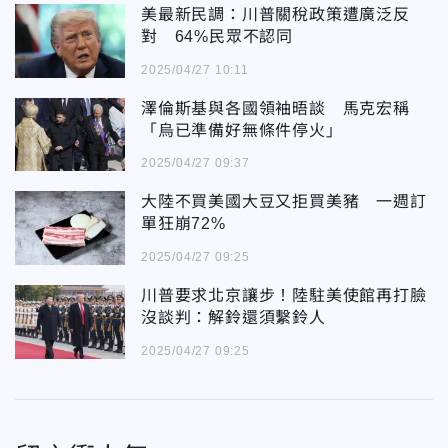
美最新民調：川普關稅政策遭廣泛反
對 64%民眾不認同
2025/04/27 10:11
澤倫斯基與各國領袖晤談 馬克宏稱
「烏已準備好無條件停火」
2025/04/27 09:37
大陸不買美國大豆又拒買美豬 一週訂
單狂崩72%
2025/04/27 09:25
川普要求北京讓步！陸駐美使館再打臉
沒談判：解鈴還須繫鈴人
2025/04/27 09:25