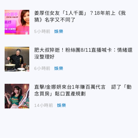
姜厚任女友「1人千面」？18年前上《我
猜》名字又不同了
5小時前
娛樂
肥大叔猝逝！粉絲團8/11直播喊卡：情緒還
沒整理好
6小時前
娛樂
直擊/金娜妍來台1年賺百萬代言 認了「動
念買房」鬆口置產規劃
14小時前
娛樂