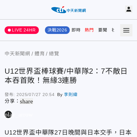
LIVE 24HR
決戰2026
即時
熱門
要聞
社會
娛樂
中天新聞網
體育
總覽
U12世界盃棒球賽/中華隊2：7不敵日
本吞首敗！無緣3連勝
發布:
2025/07/27 20:54
By
李則緯
share
分享：
play_arrow
U12世界盃中華隊27日晚間與日本交手，日本