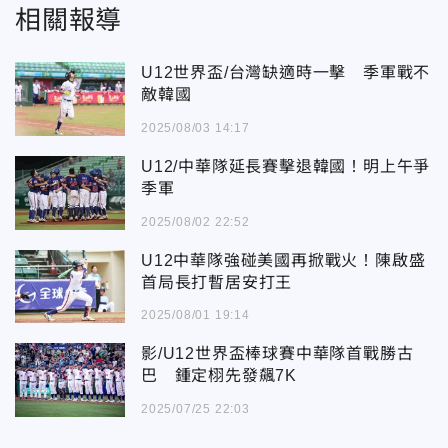
相關報導
U12世界盃/台灣缺適時一擊 季軍戰不
敵韓國
2025/08/03 14:17
U12/中華隊延長賽擊退韓國！明上午爭
季軍
2025/08/02 22:52
U12中華隊強碰美國再掀戰火！陳啟盛
首局長打暫居安打王
2025/08/01 19:14
影/U12世界盃棒球賽中華隊首戰勝古
巴 鍾定栩先發飆7K
2025/07/25 22:03