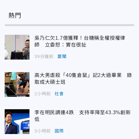
熱門
吳乃仁欠1.7億獲釋！台糖稱全權授權律
師 立委怒：實在很扯
39分鐘前
要聞
高大男虐殺「40隻倉鼠」記2大過畢業 錄
取成大碩士班
2小時前
社會
李在明民調連4跌 支持率降至43.3%創新
低
3小時前
國際