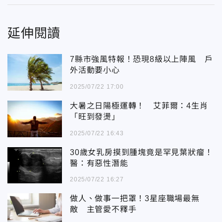
延伸閱讀
7縣市強風特報！恐現8級以上陣風 戶
外活動要小心
2025/07/22 17:00
大暑之日陽極運轉！ 艾菲爾：4生肖
「旺到發燙」
2025/07/22 16:43
30歲女乳房摸到腫塊竟是罕見葉狀瘤！
醫：有惡性潛能
2025/07/22 16:27
做人、做事一把罩！3星座職場最無
敵 主管愛不釋手