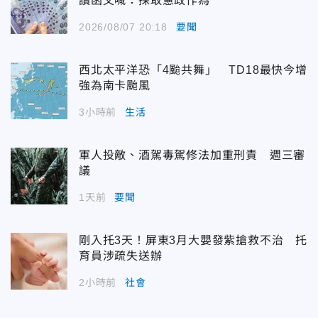
讀函文喊：採取憲政作為
2026/08/07 20:18
要聞
西北太平洋恐「4颱共舞」 TD18最快今增
強為南卡颱風
3小時前
生活
軍人投敵、酒駕毒駕修法加重刑責 週三審
議
1天前
要聞
剛入托3天！屏東3月大嬰發紫搶救不治 托
育員涉疏失送辦
2小時前
社會