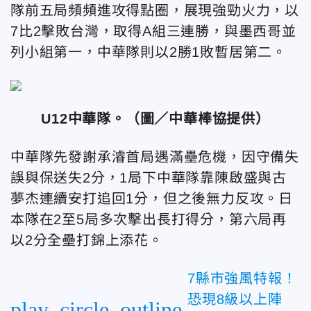
隊前五局頻頻進攻得點圈，展現強勁火力，以
7比2擊敗台灣，取得A組三連勝，與墨西哥並
列小組第一，中華隊則以2勝1敗暫居第二。
U12中華隊
。（圖／中華棒協提供）
中華隊先發謝承濬首局遇滿壘危機，因守備失
誤與保送失2分，1局下中華隊靠陳啟盛與古
夢杰連續安打追回1分，但之後無力反攻。日
本隊在2至5局多次擊出長打得分，第六局再
以
2分
全壘打錦上添花。
7縣市強風特報！
恐現8級以上陣
play_circle_outline