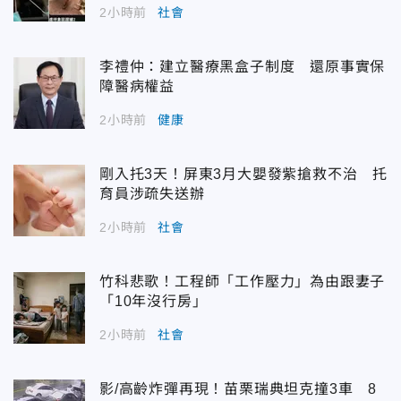
2小時前
社會
李禮仲：建立醫療黑盒子制度 還原事實保
障醫病權益
2小時前
健康
剛入托3天！屏東3月大嬰發紫搶救不治 托
育員涉疏失送辦
2小時前
社會
竹科悲歌！工程師「工作壓力」為由跟妻子
「10年沒行房」
2小時前
社會
影/高齡炸彈再現！苗栗瑞典坦克撞3車 8