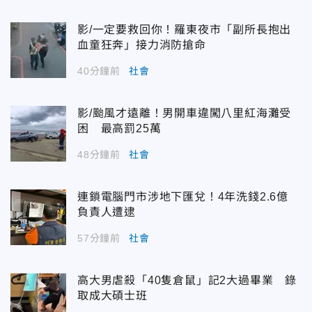
影/一定要救回你！羅東夜市「副所長抱出
血童狂奔」接力消防搶命
40分鐘前
社會
影/颱風才遠離！男開車違闖八里紅海灘受
困 最高罰25萬
48分鐘前
社會
連鎖電腦門市涉地下匯兌！4年洗錢2.6億
負責人遭逮
57分鐘前
社會
高大男虐殺「40隻倉鼠」記2大過畢業 錄
取成大碩士班