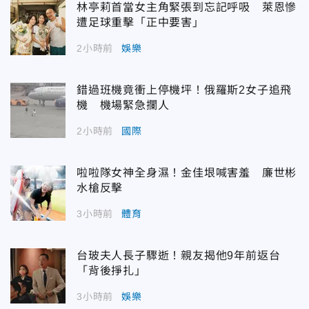
林亭莉首當女主角緊張到忘記呼吸 萊恩慘
遭足球重擊「正中要害」
2小時前
娛樂
錯過班機竟衝上停機坪！俄羅斯2女子追飛
機 機場緊急攔人
2小時前
國際
啦啦隊女神全身濕！金佳垠喊害羞 廉世彬
水槍反擊
3小時前
體育
台玻夫人長子驟逝！親友揭他9年前返台
「背後掙扎」
3小時前
娛樂