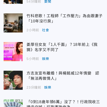
54分鐘前
要聞
竹科悲歌！工程師「工作壓力」為由跟妻子
「10年沒行房」
2小時前
社會
姜厚任女友「1人千面」？18年前上《我
猜》名字又不同了
5小時前
娛樂
方志友宣布離婚！與楊銘威12年情變 認
「無法再做情人」
23分鐘前
娛樂
「0到18歲年領6萬」沒了？！行政院收三