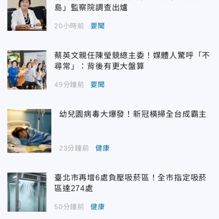
島」監察院調查出爐
20小時前
要聞
蔡英文親任陳瑩競總主委！媒體人驚呼「不
尋常」：背後有更大盤算
49分鐘前
要聞
幼兒園病毒大爆發！新冠橫掃全台成霸主
23分鐘前
健康
臺北市再增6處負壓吸菸區！全市指定吸菸
區達274處
50分鐘前
健康