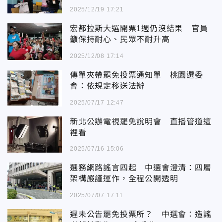
2025/12/19 17:21
宏都拉斯大選開票1週仍沒結果 官員
籲保持耐心、民眾不耐升高
2025/12/08 17:14
傳單夾帶罷免投票通知單 桃園選委
會：依規定移送法辦
2025/07/17 12:47
新北公辦電視罷免說明會 直播管道這
裡看
2025/07/16 15:06
選務網路謠言四起 中選會澄清：四層
架構嚴謹運作，全程公開透明
2025/07/07 17:11
遲未公告罷免投票所？ 中選會：造謠