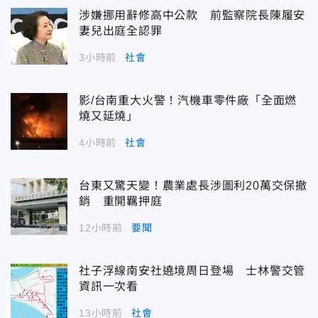
涉嫌挪用辭修高中公款 前監察院長陳履安
妻兒出庭全認罪
3小時前
社會
影/台南重大火警！汽機車零件廠「全面燃
燒又延燒」
4小時前
社會
台東又驚天變！農業處長涉圖利20萬交保撤
銷 重開羈押庭
12小時前
要聞
社子浮線南安社遶境周日登場 士林警交管
資訊一次看
13小時前
社會