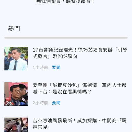
無任何留言，趕緊搶頭香！
熱門
17頁會議紀錄曝光！徐巧芯揭食安辦「引導
式發言」帶20%風向
1小時前
要聞
姜至剛「誠實豆沙包」傷選情 黨內人士都
喊下台：是沒在看輿情嗎？
2小時前
要聞
苦茶毒油風暴最新！威加採購、中間商「羈
押禁見」