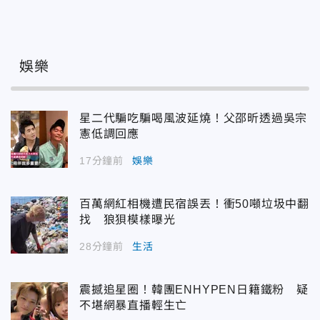
娛樂
星二代騙吃騙喝風波延燒！父邵昕透過吳宗
憲低調回應
17分鐘前
娛樂
百萬網紅相機遭民宿誤丟！衝50噸垃圾中翻
找 狼狽模樣曝光
28分鐘前
生活
震撼追星圈！韓團ENHYPEN日籍鐵粉 疑
不堪網暴直播輕生亡