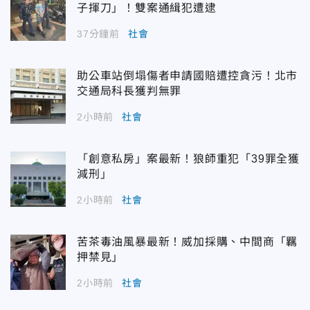
子揮刀」！雙案通緝犯遭逮
37分鐘前
社會
助公車站倒塌傷者申請國賠遭控貪污！北市
交通局科長獲判無罪
2小時前
社會
「創意私房」案最新！狼師重犯「39罪全獲
減刑」
2小時前
社會
苦茶毒油風暴最新！威加採購、中間商「羈
押禁見」
2小時前
社會