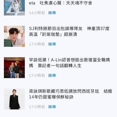
eta 吐焦慮心聲：天天魂不守舍
14小時前
娛樂
SJ利特錄節目出包誤導隊友 神童頂37度
高溫「趴瑜珈墊」超崩潰
17小時前
娛樂
罕談低潮！A-Lin認曾想退出歌壇當全職媽
媽 靠記者一句話翻轉人生
17小時前
娛樂
梁詠琪新歌藏巧思低調放閃西班牙尪 結婚
14年仍甜蜜曝保鮮秘訣
17小時前
娛樂