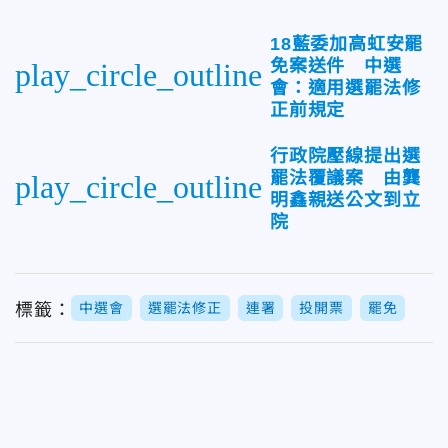
18藍委加高虹安罷
免案送件 中選
play_circle_outline
會：適用選罷法修
正前規定
行政院壓線提出選
罷法覆議案 由龔
play_circle_outline
明鑫親送公文到立
院
標籤：
中選會
選罷法修正
連署
投開票
罷免