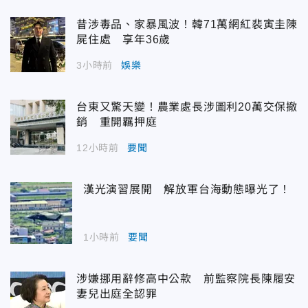
昔涉毒品、家暴風波！韓71萬網紅裴寅圭陳
屍住處 享年36歲
3小時前
娛樂
台東又驚天變！農業處長涉圖利20萬交保撤
銷 重開羈押庭
12小時前
要聞
漢光演習展開 解放軍台海動態曝光了！
1小時前
要聞
涉嫌挪用辭修高中公款 前監察院長陳履安
妻兒出庭全認罪