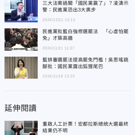
三大法案過關「國民黨贏了」？凌濤示
警：民進黨恐出3大奧步
2024/12/21 10:13
民進黨批藍白強修選罷法 「心虛怕罷
免」才築高牆
2024/11/21 11:37
藍排審選罷法提高罷免門檻！吳思瑤跳
腳批：國民黨露出狐狸尾巴
2024/11/16 15:55
延伸閱讀
重啟人工計票！宏都拉斯總統大選最終
結果仍不明