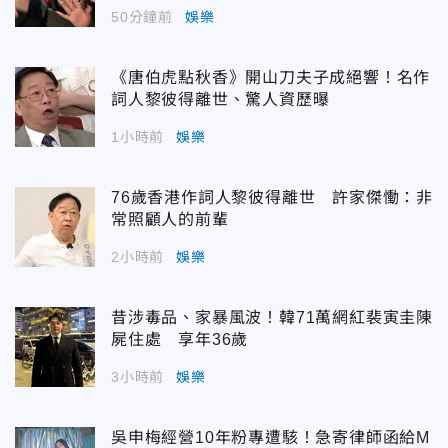
50分鐘前
娛樂
《唐伯虎點秋香》開山刀夫子成絕響！名作
詞人黎彼得離世、驚人資歷曝
1小時前
娛樂
76歲香港作詞人黎彼得離世 許家傑慟：非
常照顧人的前輩
2小時前
娛樂
昔涉毒品、家暴風波！韓71萬網紅裴寅圭陳
屍住處 享年36歲
3小時前
娛樂
吳申梅經營10年粉專遭駭！急寄律師函給M