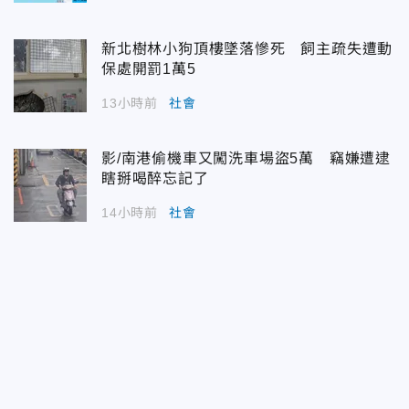
新北樹林小狗頂樓墜落慘死 飼主疏失遭動
保處開罰1萬5
13小時前
社會
影/南港偷機車又闖洗車場盜5萬 竊嫌遭逮
瞎掰喝醉忘記了
14小時前
社會