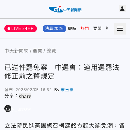
LIVE 24HR
決戰2026
即時
熱門
要聞
社會
娛樂
中天新聞網
要聞
總覽
已送件罷免案 中選會：適用選罷法
修正前之舊規定
發布:
2025/02/05 16:52
By
宋玉寧
share
分享：
play_arrow
立法院民進黨團總召柯建銘掀起大罷免潮，各