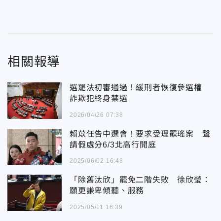
相關報導
選罷法初審通過！緩刑者恢復參選權
詐欺犯終身禁選
2026/04/26 07:38
賴苡任告中選會！要求受理罷瑤案 聲
請假處分6/3北高行開庭
2025/06/02 16:48
「除舊汰欣」罷免二階失敗 徐欣瑩：
願更謙卑傾聽、服務
2025/05/11 16:39