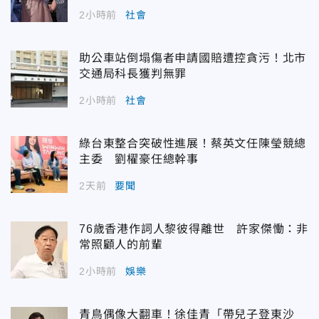
2小時前
社會
助公車站倒塌傷者申請國賠遭控貪污！北市
交通局科長獲判無罪
2小時前
社會
綠台東整合突破性進展！蔡英文任陳瑩競總
主委 劉櫂豪任總幹事
2天前
要聞
76歲香港作詞人黎彼得離世 許家傑慟：非
常照顧人的前輩
2小時前
娛樂
青鳥偶像大翻車！徐佳青「帶兒子登東沙