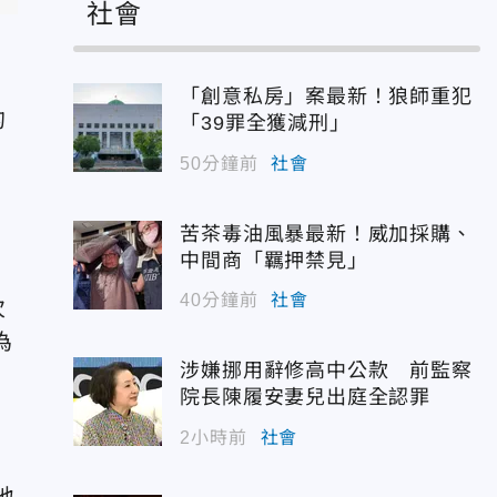
社會
「創意私房」案最新！狼師重犯
的
「39罪全獲減刑」
50分鐘前
社會
苦茶毒油風暴最新！威加採購、
中間商「羈押禁見」
40分鐘前
社會
次
為
涉嫌挪用辭修高中公款 前監察
院長陳履安妻兒出庭全認罪
2小時前
社會
地