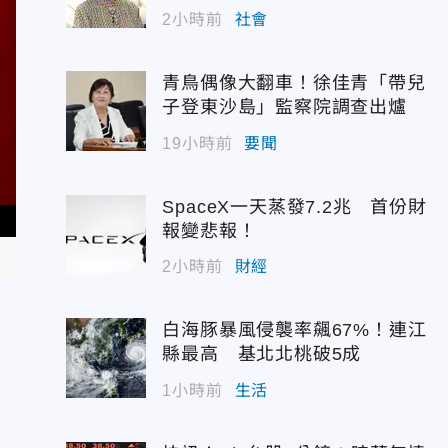
2小時前
社會
青鳥偶像大翻車！徐佳青「帶兒
子登東沙島」監察院調查出爐
19小時前
要聞
SpaceX一天蒸發7.2兆 首份財
報變悲報！
2小時前
財經
白海豚暴風侵襲率飆67%！連江
縣最高 基北北桃破5成
1小時前
生活
」