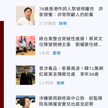
76歲香港作詞人黎彼得離世 許
家傑慟：非常照顧人的前輩
37分鐘前
娛樂
綠台東整合突破性進展！蔡英文
任陳瑩競總主委 劉櫂豪任總幹
事
1天前
要聞
昔涉毒品、家暴風波！韓71萬網
紅裴寅圭陳屍住處 享年36歲
1小時前
娛樂
涉嫌挪用辭修高中公款 前監察
院長陳履安妻兒出庭全認罪