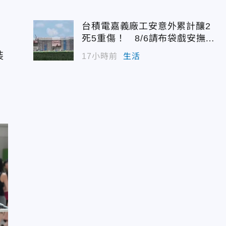
台積電嘉義廠工安意外累計釀2
死5重傷！ 8/6請布袋戲安撫好
兄弟
裝
17小時前
生活