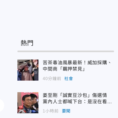
熱門
苦茶毒油風暴最新！威加採購、
中間商「羈押禁見」
40分鐘前
社會
姜至剛「誠實豆沙包」傷選情
黨內人士都喊下台：是沒在看輿
情嗎？
1小時前
要聞