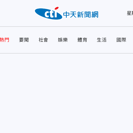
星
熱門
要聞
社會
娛樂
體育
生活
國際