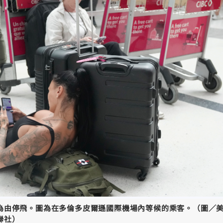
為由停飛。圖為在多倫多皮爾遜國際機場內等候的乘客。（圖／
聯社）