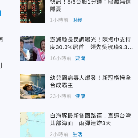
快訊！8/6台股1分鐘：暗藏無情
隱憂
問
1小時前
財經
商
澎湖縣長民調曝光！陳振中支持
度30.3%居首 領先吳淑瑾9.3個
百分點
16小時前
要聞
則
幼兒園病毒大爆發！新冠橫掃全
台成霸主
23小時前
健康
白海豚最新各國路徑！直逼台灣
北部海面 雨彈連炸3天
2小時前
生活