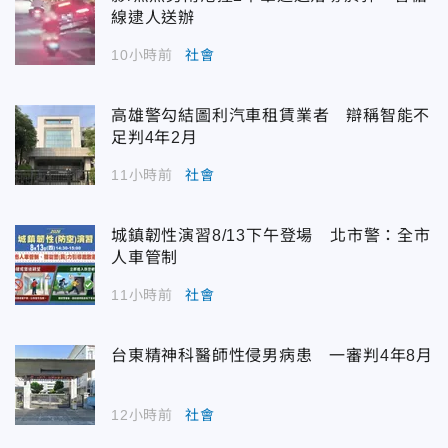
線逮人送辦
10小時前
社會
高雄警勾結圖利汽車租賃業者 辯稱智能不
足判4年2月
11小時前
社會
城鎮韌性演習8/13下午登場 北市警：全市
人車管制
11小時前
社會
台東精神科醫師性侵男病患 一審判4年8月
12小時前
社會