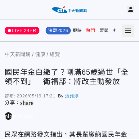
LIVE 24HR
決戰2026
即時
熱門
要聞
社會
娛樂
中天新聞網
健康
總覽
國民年金白繳了？剛滿65歲過世「全
領不到」 衛福部：將改主動發放
發布:
2026/05/19 17:21
By
張雅淳
share
分享：
play_arrow
民眾在網路發文指出，其長輩繳納國民年金一