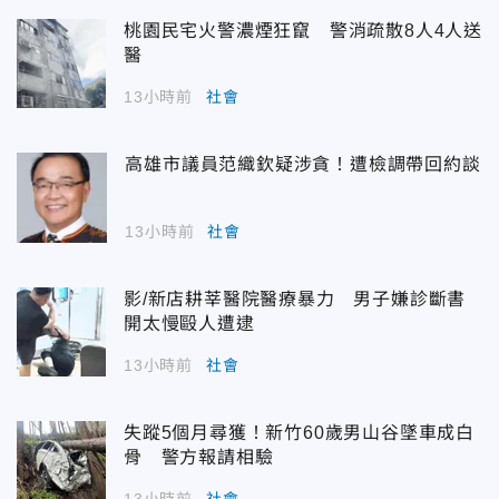
桃園民宅火警濃煙狂竄 警消疏散8人4人送
醫
13小時前
社會
高雄市議員范織欽疑涉貪！遭檢調帶回約談
13小時前
社會
影/新店耕莘醫院醫療暴力 男子嫌診斷書
開太慢毆人遭逮
13小時前
社會
失蹤5個月尋獲！新竹60歲男山谷墜車成白
骨 警方報請相驗