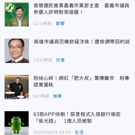
曾競選民進黨嘉義市黨部主委 嘉義市議員
參選人許明對突退選！
11小時前
要聞
高雄市議員范織欽疑涉貪！遭檢調帶回約談
13小時前
社會
粉絲心碎！網紅「肥大叔」驚傳離世 粉專
證實噩耗
9小時前
娛樂
63款APP快刪！惡意程式入侵銀行帳密
「偷光錢」 1億人恐被駭
2023/04/19 09:55
生活