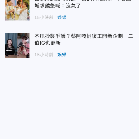
城求饒急喊：沒氣了
15小時前
娛樂
不甩抄襲爭議？蔡阿嘎悄復工開新企劃 二
伯IG也更新
15小時前
娛樂