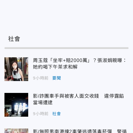
社會
周玉蔻「坐牢+賠2000萬」？張淑娟親曝：
她約喝下午茶求和解
9小時前
要聞
影/詐團車手與被害人面交收錢 違停露餡
當場遭逮
9小時前
社會
影/無照男南港撞2車肇逃遺落毒菸彈 警循