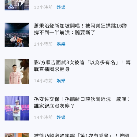
12小時前
娛樂
蕭秉治登新加坡開唱！被阿弟狂拱跳16蹲
撐不到一半崩潰：腿要斷了
14小時前
娛樂
影/方順吉面試8次被嗆「以為多有名」！轉
戰直播圈求翻身
14小時前
娛樂
孫安佐交保！孫鵬鬆口談狄鶯近況 感嘆：
誰家鍋底沒灰塵？
14小時前
娛樂
被徐乃麟激吻笑認「第1次有感覺」！曾國