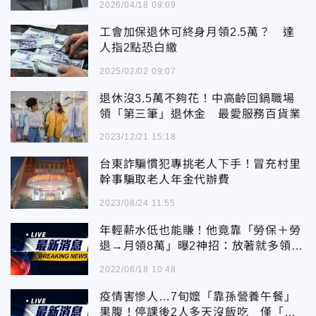
2026/04/18 09:09
工會加保退休可終身月領2.5萬？ 達
人指2點恐白繳
2025/02/02 09:07
退休沒3.5萬不夠花！中高齡回鍋職場
領「第三筆」退休金 最愛服務百貨業
2023/12/21 15:18
台東詐騙慣犯專挑老人下手！冒充村里
幹事騙取老人年金代辦費
2023/08/24 11:55
年輕薪水低也能賺！他竟靠「勞保＋勞
退→月領8萬」曝2神招：放著就多領2
0％
2022/06/18 10:48
疫情害慘人…7旬嬤「靠孫營養午餐」
果腹！停課後2人多天沒飯吃 僅「吃