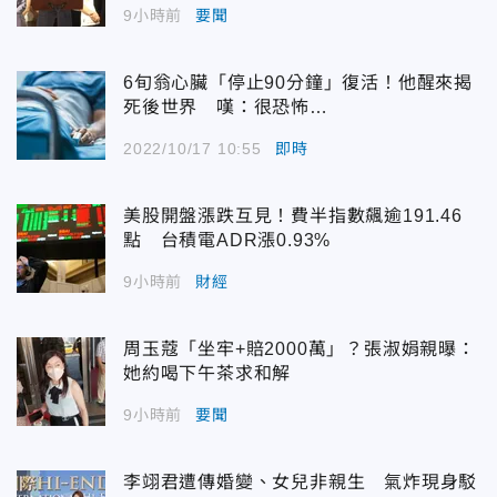
9小時前
要聞
6旬翁心臟「停止90分鐘」復活！他醒來揭
死後世界 嘆：很恐怖…
2022/10/17 10:55
即時
美股開盤漲跌互見！費半指數飆逾191.46
點 台積電ADR漲0.93%
9小時前
財經
周玉蔻「坐牢+賠2000萬」？張淑娟親曝：
她約喝下午茶求和解
9小時前
要聞
李翊君遭傳婚變、女兒非親生 氣炸現身駁