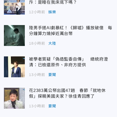
斥：是睡在我床底下嗎？
12小時前
娛樂
陸男手搓AI劇暴紅！《歸墟》播放破億 每
分鐘算力燒掉近萬台幣
18小時前
大陸
被學者質疑「偽造監委自傳」 總統府澄
清：已檢還原件、非府方提供
13小時前
要聞
花2383萬公帑出國47趟 春節「就地休
假」探親美國夫家？徐佳青回應了
13小時前
要聞