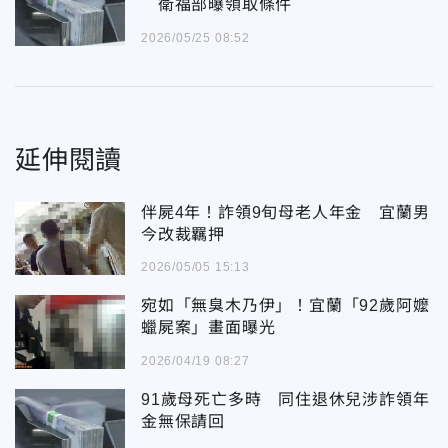
衛福部曝領取條件
2026/05/25 08:52
延伸閱讀
伴屍4年！詐領9旬母老人年金 宜蘭男
今改裁羈押
2026/05/05 15:13
宛如「無臭木乃伊」！宜蘭「92歲阿嬤
蠟屍案」畫面曝光
2026/04/19 08:27
91歲母死亡多時 同住退休兒涉詐領年
金無保請回