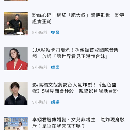
粉絲心碎！網紅「肥大叔」驚傳離世 粉專
證實噩耗
9小時前
娛樂
JJA壓軸卡司曝光！孫淑媚首登國際音樂
節 放話「讓世界看見正港辣台妹」
9小時前
娛樂
影/高橋文哉將訪台人氣炸裂！《藍色監
獄》5場見面會秒殺 親錄影片喊話台粉
9小時前
娛樂
李翊君遭傳婚變、女兒非親生 氣炸現身駁
斥：是睡在我床底下嗎？