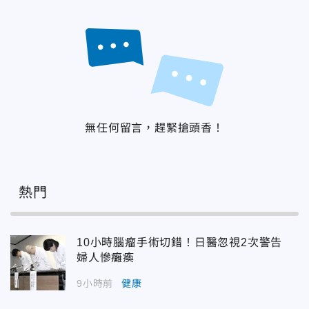
無任何留言，趕緊搶頭香！
熱門
10小時腦瘤手術切錯！日醫忽視2次警告
婦人慘癱瘓
9小時前
健康