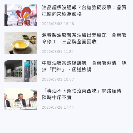
油品超標沒通報？台糖強硬反擊：品質
把關向來極為嚴格
2026/08/02 16:48
源春製油廠苦茶油驗出苯駢芘！食藥署
令停工 三品牌全面回收
2026/08/01 11:25
中聯油脂案遭疑護航 食藥署澄清：絕
無「門神」、函送檢調
2026/07/31 10:07
「毒油不下架怕沒東西吃」網路瘋傳
陳時中斥不實
2026/07/28 17:44