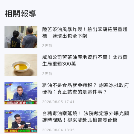
相關報導
陸苦茶油風暴炸裂！驗出苯駢芘嚴重超
標 連環出包全下架
2天前
威加公司苦茶油產地資料不實！北市衛
生局重罰300萬
2天前
粗油不是食品就免通報？ 謝寒冰批政府
硬拗：真正該查的是這件事？
2026/08/05 17:41
台糖毒油案延燒！ 法院裁定意外曝光關
鍵時間點！柳采葳赴北檢告發台糖
2026/08/04 18:35