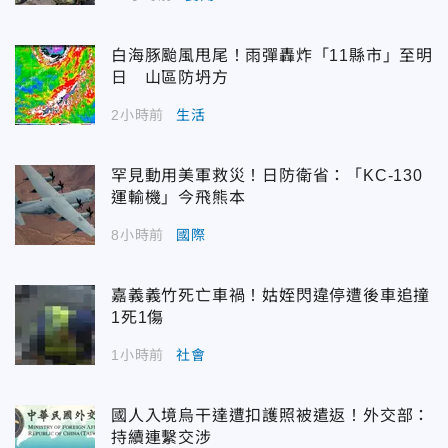
白海豚颱風甩尾！雨彈轟炸「11縣市」至明
日 山區防坍方
2小時前
生活
罕見動用美軍救災！日防衛省：「KC-130
運輸機」今飛熊本
8小時前
國際
嘉義義竹死亡車禍！姑姪閃違停遭後車追撞
1死1傷
1小時前
社會
國人入境烏干達遭扣護照被遣返！外交部：
持續連繫交涉