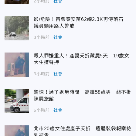
2小時前
社會
影/危險！苗栗泰安苗62線2.3K再傳落石
議員籲用路人警戒
3小時前
社會
殺人罪嫌重大！產嬰夭折藏屍5天 19歲女
大生遭聲押
3小時前
社會
驚悚！過了退房時間 高雄58歲男一絲不掛
陳屍旅館
5小時前
社會
北市20歲女住處產子夭折 遺體裝袋報案檢
列被告