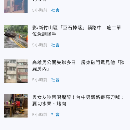
5小時前
社會
影/新竹山區「巨石掉落」躺路中 施工單
位急調怪手
5小時前
社會
高雄男公關失聯多日 房東破門驚見他「陳
屍房內」
5小時前
社會
與女友吵架喝爛醉！台中男蹲路邊亮刀喊：
要切水果、烤肉
5小時前
社會