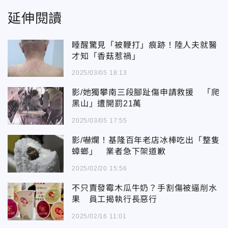
延伸閱讀
睡醒驚見「被鞭打」痕跡！陸人夫就醫
才知「香菇惹禍」
2025/03/05 18:13
影/她獨攀南三段腳趾傷申請救援 「爬
黑山」遭開罰21萬
2025/03/05 17:55
影/嚇爛！基隆百年老店冰棒吃出「整隻
蟑螂」 業者急下架道歉
2025/02/20 15:56
不只賣發霉木瓜牛奶？手割傷被逼削水
果 員工揭執行長惡行
2025/02/16 11:01