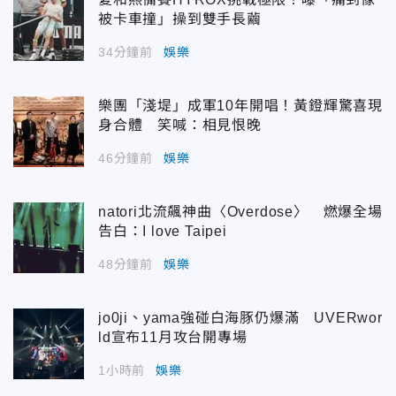
被卡車撞」操到雙手長繭
34分鐘前
娛樂
樂團「淺堤」成軍10年開唱！黃鐙輝驚喜現
身合體 笑喊：相見恨晚
46分鐘前
娛樂
natori北流飆神曲〈Overdose〉 燃爆全場
告白：I love Taipei
48分鐘前
娛樂
jo0ji、yama強碰白海豚仍爆滿 UVERwor
ld宣布11月攻台開專場
1小時前
娛樂