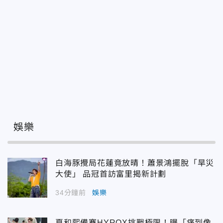
娛樂
白海豚攪局花蓮竟放晴！蕭景鴻擺脫「旱災
大使」 品冠首訪富里揭新計劃
34分鐘前
娛樂
夏和熙備賽HYROX挑戰極限！曝「痛到像