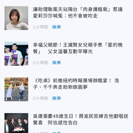
讓助理颱風天站陽台「肉身護植栽」惹議
愛莉莎莎喊冤：他不會被吹走
1小時前
娛樂
幸福父親節！王識賢女兒親手煮「愛的晚
餐」 父女溫馨互動罕曝光
2小時前
娛樂
《吃桌》前進紐約時報廣場辦婚宴！ 浩
子、千千奔走助新娘圓夢
2小時前
娛樂
吳建豪慶48歲生日！周渝民苦練吉他獻唱送
驚喜 阿信感性告白