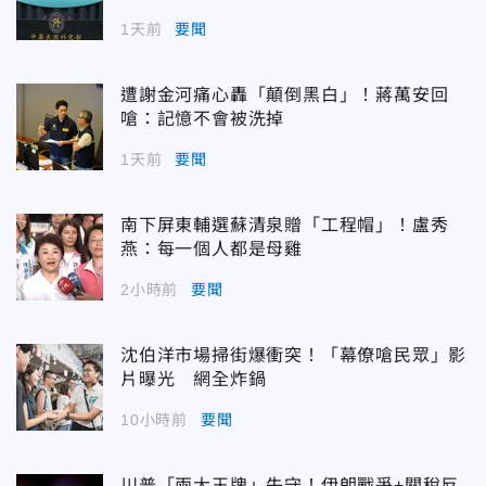
1天前
要聞
遭謝金河痛心轟「顛倒黑白」！蔣萬安回
嗆：記憶不會被洗掉
1天前
要聞
南下屏東輔選蘇清泉贈「工程帽」！盧秀
燕：每一個人都是母雞
2小時前
要聞
沈伯洋市場掃街爆衝突！「幕僚嗆民眾」影
片曝光 網全炸鍋
10小時前
要聞
川普「兩大王牌」失守！伊朗戰爭+關稅反