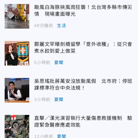
颱風白海豚挾風雨狂襲！北台灣多縣市傳災
情 現場畫面曝光
48分鐘前
生活
鄭麗文罕曝劍橋留學「意外收穫」：從只會
煮水餃到愛上做菜
5小時前
要聞
吳思瑤批蔣萬安沒放颱風假 北市府：停班
課標準符合中央法規！
3小時前
要聞
直擊／漢光演習執行大量傷患救援機制 驗
證緊急醫療應處效能
12小時前
要聞