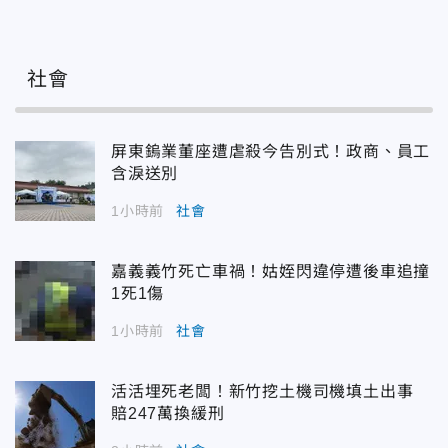
社會
屏東鎢業董座遭虐殺今告別式！政商、員工
含淚送別
1小時前
社會
嘉義義竹死亡車禍！姑姪閃違停遭後車追撞
1死1傷
1小時前
社會
活活埋死老闆！新竹挖土機司機填土出事
賠247萬換緩刑