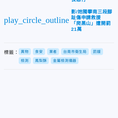
影/她獨攀南三段腳
趾傷申請救援
play_circle_outline
「爬黑山」遭開罰
21萬
異物
食安
業者
台南市衛生局
罰鍰
標籤：
檢測
鳳梨酥
金屬檢測儀器