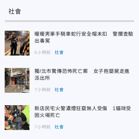
社會
暖暖男單手騎車蛇行安全帽未扣 警攔查驗
出毒駕
5小時前
社會
獨/北市驚傳恐怖死亡案 女子抱嬰屍走進
派出所
7小時前
社會
新店民宅火警濃煙狂竄無人受傷 1貓咪受
困火場死亡
7小時前
社會