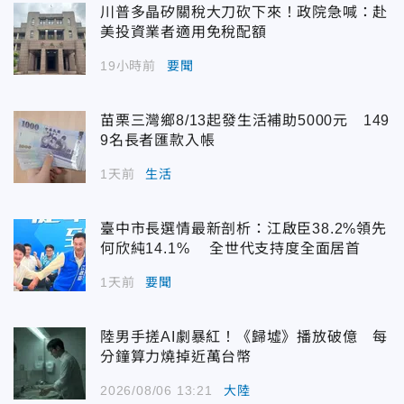
川普多晶矽關稅大刀砍下來！政院急喊：赴
美投資業者適用免稅配額
19小時前
要聞
苗栗三灣鄉8/13起發生活補助5000元 149
9名長者匯款入帳
1天前
生活
臺中市長選情最新剖析：江啟臣38.2%領先
何欣純14.1% 全世代支持度全面居首
1天前
要聞
陸男手搓AI劇暴紅！《歸墟》播放破億 每
分鐘算力燒掉近萬台幣
2026/08/06 13:21
大陸