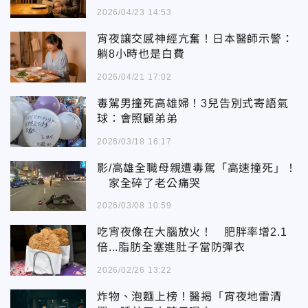
2026/04/23 14:53
宵夜讓交感神經亢奮！日本醫師示警：
躺8小時也是白費
2026/04/21 17:02
毒駕男撞死高雄婦！3兒告別式寄語氣
球：會照顧弟弟
2026/03/18 16:17
影/高雄全職母親遭毒駕「高速撞死」！
家全碎了老公痛哭
2026/03/08 10:59
吃宵夜像在大腦放火！ 肥胖率增2.1
倍...脂肪全塞進肚子當防彈衣
2026/02/26 13:22
炸物、泡麵上榜！醫揭「宵夜地雷清