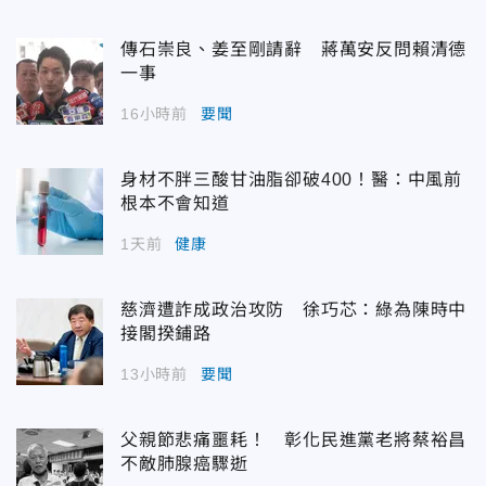
傳石崇良、姜至剛請辭 蔣萬安反問賴清德
一事
16小時前
要聞
身材不胖三酸甘油脂卻破400！醫：中風前
根本不會知道
1天前
健康
慈濟遭詐成政治攻防 徐巧芯：綠為陳時中
接閣揆鋪路
13小時前
要聞
父親節悲痛噩耗！ 彰化民進黨老將蔡裕昌
不敵肺腺癌驟逝