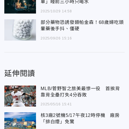
單」睡前三小時只喝水
2025/10/29 14:58
部分藥物恐誘發類帕金森！68歲婦吃頭
暈藥後手抖、僵硬
2025/09/26 15:16
延伸閱讀
MLB/菅野智之旅美最慘一役 首挨背
靠背全壘打失4分吞敗
2025/05/16 15:41
核3廠2號機5/17午夜12時停機 廠房
「排白煙」免驚