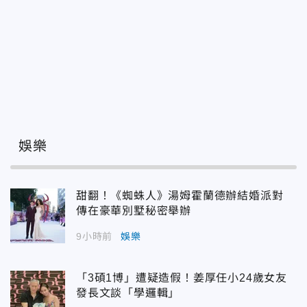
娛樂
甜翻！《蜘蛛人》湯姆霍蘭德辦結婚派對
傳在豪華別墅秘密舉辦
9小時前
娛樂
「3碩1博」遭疑造假！姜厚任小24歲女友
發長文談「學邏輯」