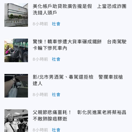
美化帳戶助貸款廣告攏是假 上當恐成詐團
洗錢人頭戶
8小時前
社會
驚悚！轎車慘遭大貨車碾成鐵餅 台南駕駛
卡輪下慘死車內
8小時前
社會
影/北市男酒駕、毒駕還拒檢 警攔車拔槍
逮人
8小時前
社會
父親節悲痛噩耗！ 彰化民進黨老將蔡裕昌
不敵肺腺癌驟逝
8小時前
社會