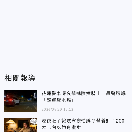
相關報導
花蓮警車深夜飆速險撞騎士 員警遭爆
「趕買鹽水雞」
2026/05/29 15:12
深夜肚子餓吃宵夜怕胖？營養師：200
大卡內吃飽有撇步