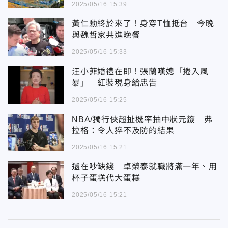
2025/05/16 15:39
黃仁勳終於來了！身穿T恤抵台 今晚
與魏哲家共進晚餐
2025/05/16 15:33
汪小菲婚禮在即！張蘭嘆媳「捲入風
暴」 紅裝現身給忠告
2025/05/16 15:25
NBA/獨行俠超扯機率抽中狀元籤 弗
拉格：令人猝不及防的結果
2025/05/16 15:21
還在吵缺錢 卓榮泰就職將滿一年、用
杯子蛋糕代大蛋糕
2025/05/16 15:21