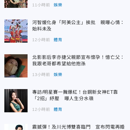
11小時前
娛樂
河智媛化身「阿美公主」挨批 親曝心情：
始料未及
12小時前
體育
北影影后李亦捷父親節宣布懷孕！憶亡父：
我跟老哥都希望給他抱孫
13小時前
娛樂
專訪/明星賽一舞爆紅！台鋼新女神ET靠
「2招」紓壓 曝人生分水嶺
12小時前
體育
震撼彈！及川光博雙喜臨門 宣布閃電再婚