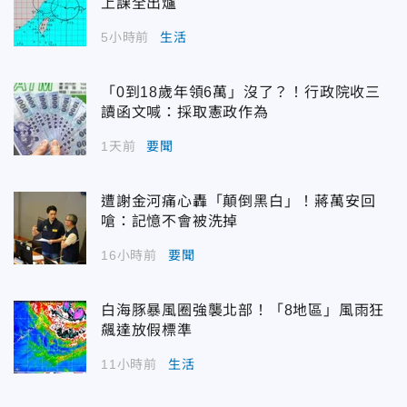
上課全出爐
5小時前
生活
「0到18歲年領6萬」沒了？！行政院收三
讀函文喊：採取憲政作為
1天前
要聞
遭謝金河痛心轟「顛倒黑白」！蔣萬安回
嗆：記憶不會被洗掉
16小時前
要聞
白海豚暴風圈強襲北部！「8地區」風雨狂
飆達放假標準
11小時前
生活