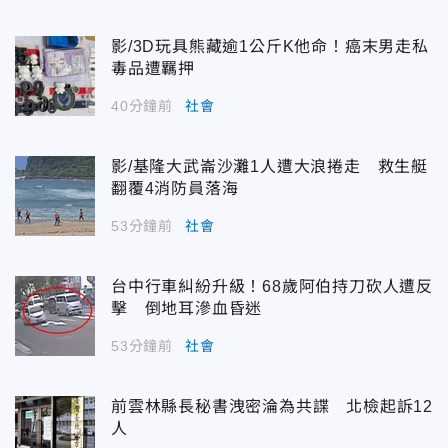
影/3D玩具熊藏逾1公斤K他命！癌末男走私
毒品遭羈押
40分鐘前
社會
影/基隆大武崙沙灘1人遭大浪捲走 救生艇
翻覆4消防員落海
53分鐘前
社會
台中行車糾紛升級！68歲阿伯持刀砍人遭反
擊 倒地耳滲血昏迷
53分鐘前
社會
前雲林縣長秘書洩密淪為共諜 北檢起訴12
人