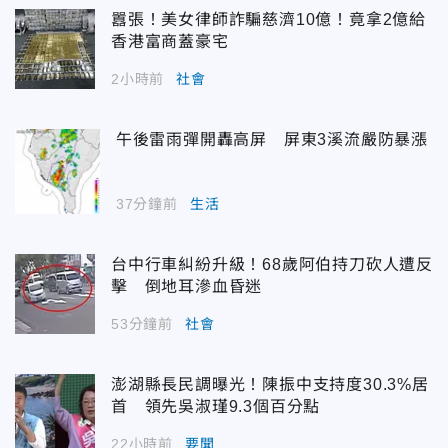
囂張！美女律師詐騙慈濟10億！竟拿2億給
香港富商蓋豪宅
2小時前
社會
午後雷雨彈開轟高屏 屏東3溪流嚴防暴漲
37分鐘前
生活
台中行車糾紛升級！68歲阿伯持刀砍人遭反
擊 倒地耳滲血昏迷
53分鐘前
社會
澎湖縣長民調曝光！陳振中支持度30.3%居
首 領先吳淑瑾9.3個百分點
22小時前
要聞