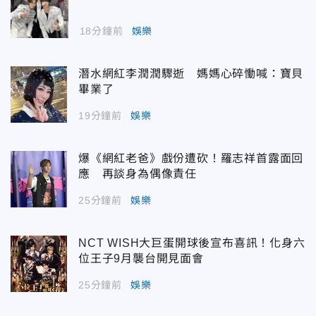
18分鐘前
娛樂
潛水網紅李潤潤驟逝 媽媽心碎慟喊：寶貝
畢業了
19分鐘前
娛樂
爆《網紅老爸》戲份遭砍！羅志祥首露面回
應 再談身為偶像責任
25分鐘前
娛樂
NCT WISH大巨蛋開球後宣布喜訊！化身六
位王子9月襲台開見面會
25分鐘前
娛樂