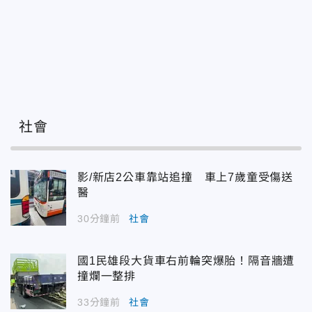
社會
影/新店2公車靠站追撞 車上7歲童受傷送
醫
30分鐘前
社會
國1民雄段大貨車右前輪突爆胎！隔音牆遭
撞爛一整排
33分鐘前
社會