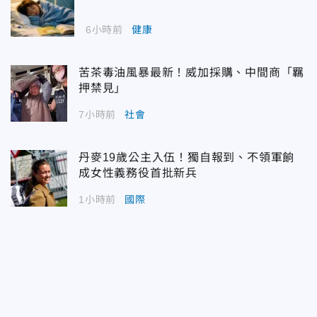
6小時前
健康
苦茶毒油風暴最新！威加採購、中間商「羈
押禁見」
7小時前
社會
丹麥19歲公主入伍！獨自報到、不領軍餉
成女性義務役首批新兵
1小時前
國際