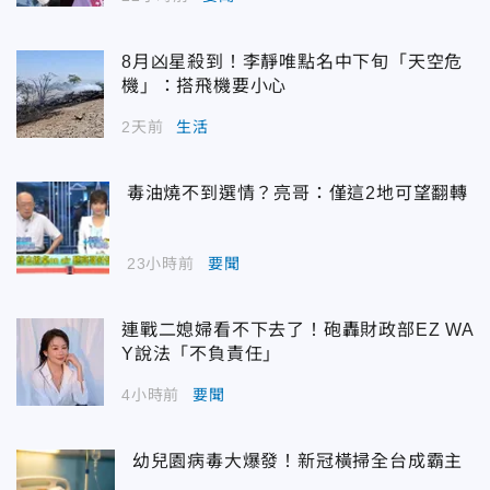
8月凶星殺到！李靜唯點名中下旬「天空危
機」：搭飛機要小心
2天前
生活
毒油燒不到選情？亮哥：僅這2地可望翻轉
23小時前
要聞
連戰二媳婦看不下去了！砲轟財政部EZ WA
Y說法「不負責任」
4小時前
要聞
幼兒園病毒大爆發！新冠橫掃全台成霸主