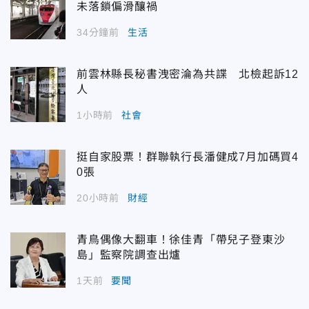
未落鎖偏滑釀禍
34分鐘前
生活
前雲林縣長秘書洩密淪為共諜 北檢起訴12
人
1小時前
社會
挺自家股票！群聯執行長潘健成7月加碼買4
0張
20小時前
財經
青鳥偶像大翻車！徐佳青「帶兒子登東沙
島」監察院調查出爐
1天前
要聞