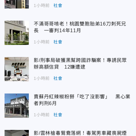
1小時前
社會
不滿哥哥啃老！桃園雙胞胎弟16刀刺死兄
長 一審判14年11月
1小時前
社會
影/刑事局破獲黑幫跨國詐騙案！專誘民眾
辦高額信貸 12嫌遭逮
1小時前
社會
賣蘇丹紅辣椒粉掰「吃了沒影響」 黑心業
者判刑6月
1小時前
社會
影/雲林槍毒鴛鴦落網！毒駕男車藏喪屍煙