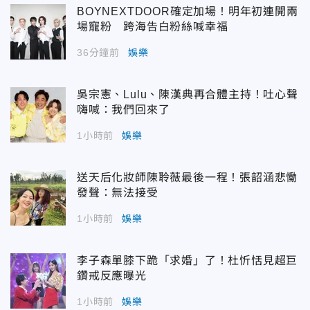
BOYNEXTDOOR確定加場！明年初連開兩
場寵粉 跨海告白粉絲喊幸福
36分鐘前
娛樂
吳宗憲、Lulu、陳漢典再合體主持！吐心聲
嗨喊：我們回來了
1小時前
娛樂
送天后化妝師陳聆薇最後一程！張韶涵悲慟
發聲：無法接受
1小時前
娛樂
李子森單膝下跪「求婚」了！杜忻恬見超巨
鑽戒反應曝光
1小時前
娛樂