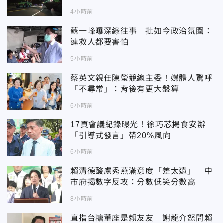
4小時前
蘇一峰曝深綠往事 批如今政治氛圍：
連救人都要害怕
5小時前
蔡英文親任陳瑩競總主委！媒體人驚呼
「不尋常」：背後有更大盤算
6小時前
17頁會議紀錄曝光！徐巧芯揭食安辦
「引導式發言」帶20%風向
6小時前
賴清德酸盧秀燕滿意度「差太遠」 中
市府揭數字反攻：分數低笑分數高
8小時前
直指台糖董座是賴友友 謝龍介怒問賴