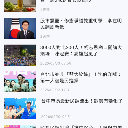
置 逾5成對食安沒信心
1天前
股市震盪、修憲爭議雙重衝擊 李在明
民調創新低
2天前
3000人對比200人！柯志恩廟口開講大
爆場 陳冠安：高雄起風了
2026/08/03 07:56
台北市並非「藍大於綠」！沈伯洋喊：
第一大黨是民進黨
2026/08/02 17:31
台中市長最新民調流出！態勢有變化了
2026/08/02 08:51
52%民調打臉「抗中保台」！盼與中美