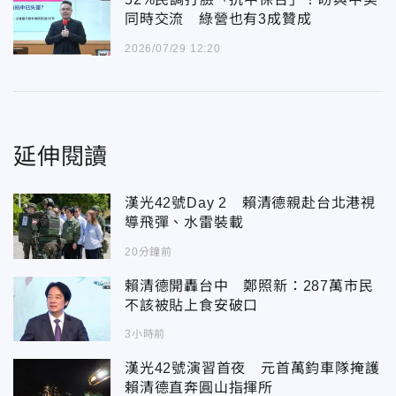
同時交流 綠營也有3成贊成
2026/07/29 12:20
延伸閱讀
漢光42號Day 2 賴清德親赴台北港視
導飛彈、水雷裝載
20分鐘前
賴清德開轟台中 鄭照新：287萬市民
不該被貼上食安破口
3小時前
漢光42號演習首夜 元首萬鈞車隊掩護
賴清德直奔圓山指揮所