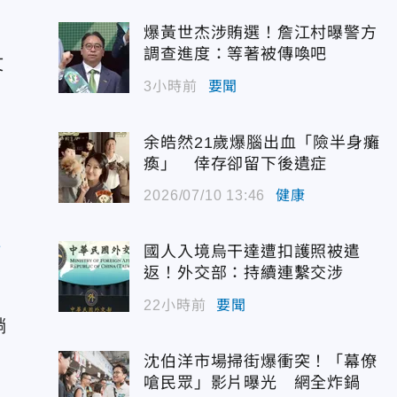
爆黃世杰涉賄選！詹江村曝警方
調查進度：等著被傳喚吧
文
3小時前
要聞
余皓然21歲爆腦出血「險半身癱
瘓」 倖存卻留下後遺症
2026/07/10 13:46
健康
點
國人入境烏干達遭扣護照被遣
返！外交部：持續連繫交涉
22小時前
要聞
躺
了
沈伯洋市場掃街爆衝突！「幕僚
嗆民眾」影片曝光 網全炸鍋