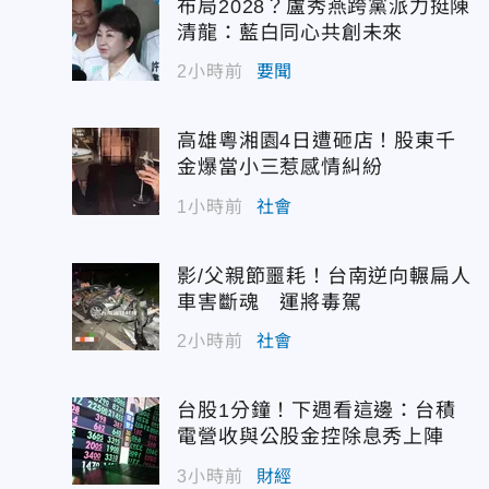
布局2028？盧秀燕跨黨派力挺陳
清龍：藍白同心共創未來
2小時前
要聞
高雄粵湘園4日遭砸店！股東千
金爆當小三惹感情糾紛
1小時前
社會
影/父親節噩耗！台南逆向輾扁人
車害斷魂 運將毒駕
2小時前
社會
台股1分鐘！下週看這邊：台積
電營收與公股金控除息秀上陣
3小時前
財經