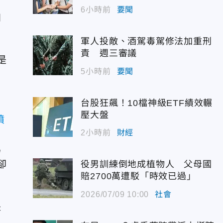
6小時前
要聞
加
軍人投敵、酒駕毒駕修法加重刑
責 週三審議
是
5小時前
要聞
，
台股狂飆！10檔神級ETF績效輾
壓大盤
噴
2小時前
財經
為
卻
役男訓練倒地成植物人 父母國
賠2700萬遭駁「時效已過」
2026/07/09 10:00
社會
長