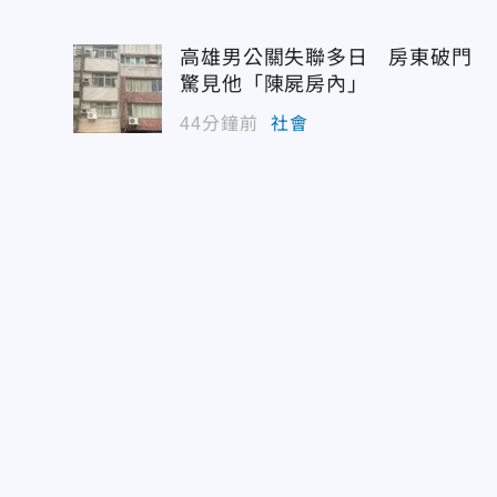
高雄男公關失聯多日 房東破門
驚見他「陳屍房內」
44分鐘前
社會