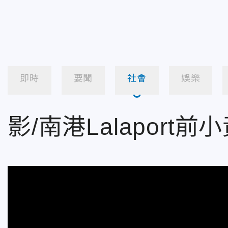
即時
要聞
社會
娛樂
影/南港Lalapo