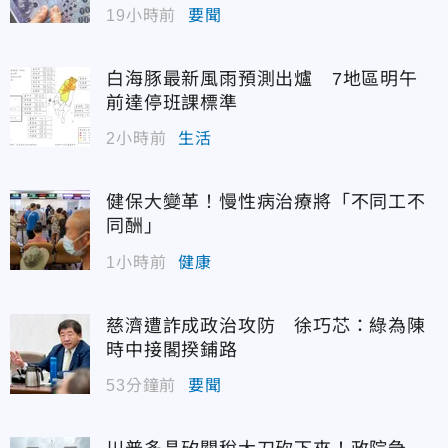
19小時前
要聞
白海豚最新風雨預測出爐 7地區明午
前達停班課標準
2小時前
生活
健保大變革！慢性病治療將「不同工不
同酬」
1小時前
健康
慈濟遭詐成政治攻防 徐巧芯：綠為陳
時中接閣揆鋪路
53分鐘前
要聞