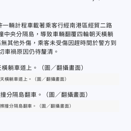
時許一輛計程車載著乘客行經南港區經貿二路
不慎擦撞中央分隔島，導致車輛翻覆四輪朝天橫躺
痛無其他外傷，乘客未受傷因趕時間於警方到
切車禍原因仍待釐清。
天橫躺車道上。（圖／翻攝畫面）
擦撞分隔島翻車。（圖／翻攝畫面）