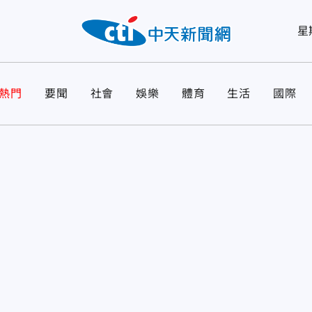
星
熱門
要聞
社會
娛樂
體育
生活
國際