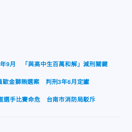
9年9月 「與高中生百萬和解」減刑關鍵
員歐金獅賄選案 判刑3年6月定讞
柔道選手比賽命危 台南市消防局駁斥