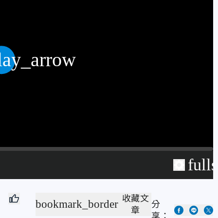
lay_arrow
full
收藏文
bookmark_border
分
章
享：