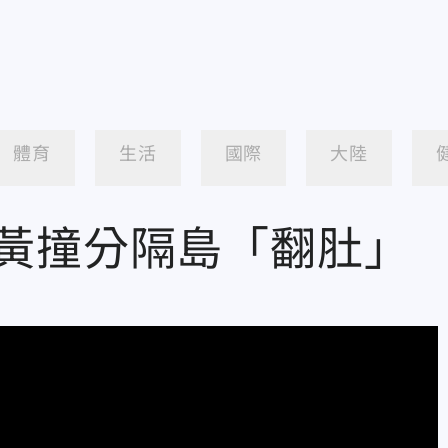
體育
生活
國際
大陸
rt前小黃撞分隔島「翻肚