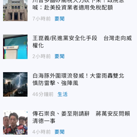
川普多晶矽關稅大刀砍下來！政院急
喊：赴美投資業者適用免稅配額
7小時前
要聞
王崑義/民進黨安全化手段 台灣走向威
權化
2小時前
要聞
白海豚外圍環流發威！大雷雨轟雙北
慎防雷擊、強陣風
46分鐘前
生活
傳石崇良、姜至剛請辭 蔣萬安反問賴
清德一事
4小時前
要聞