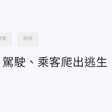
健康
財經
」 駕駛、乘客爬出逃生