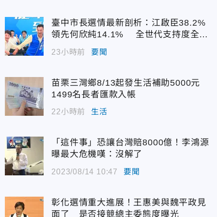
臺中市長選情最新剖析：江啟臣38.2%
領先何欣純14.1% 全世代支持度全面
居首
23小時前
要聞
苗栗三灣鄉8/13起發生活補助5000元
1499名長者匯款入帳
22小時前
生活
「這件事」恐讓台灣賠8000億！李鴻源
曝最大危機嘆：沒解了
2023/08/14 10:47
要聞
彰化選情重大進展！王惠美與魏平政見
面了 是否接競總主委態度曝光