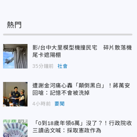
熱門
影/台中大里模型機撞民宅 碎片散落機
尾卡遮陽棚
35分鐘前
社會
遭謝金河痛心轟「顛倒黑白」！蔣萬安
回嗆：記憶不會被洗掉
4小時前
要聞
「0到18歲年領6萬」沒了？！行政院收
三讀函文喊：採取憲政作為