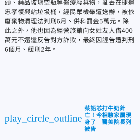
頭、藥品玻璃空瓶等醫療廢棄物，亂丟在捷運
忠孝復興站垃圾桶，經民眾檢舉遭送辦，被依
廢棄物清理法判刑6月、併科罰金5萬元。除
此之外，他也因為經營旅館向女姓友人借400
萬元不還還反告對方詐欺，最終因誣告遭判刑
6個月、緩刑2年。
蔡語芯打牛奶針
亡！今相驗家屬現
play_circle_outline
身了 醫美院長列
被告