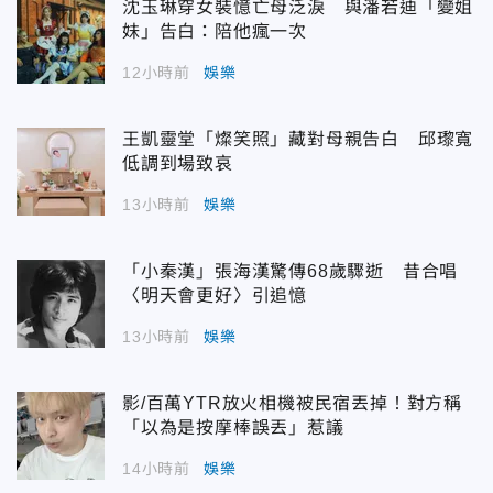
沈玉琳穿女裝憶亡母泛淚 與潘若迪「變姐
妹」告白：陪他瘋一次
12小時前
娛樂
王凱靈堂「燦笑照」藏對母親告白 邱瓈寬
低調到場致哀
13小時前
娛樂
「小秦漢」張海漢驚傳68歲驟逝 昔合唱
〈明天會更好〉引追憶
13小時前
娛樂
影/百萬YTR放火相機被民宿丟掉！對方稱
「以為是按摩棒誤丟」惹議
14小時前
娛樂