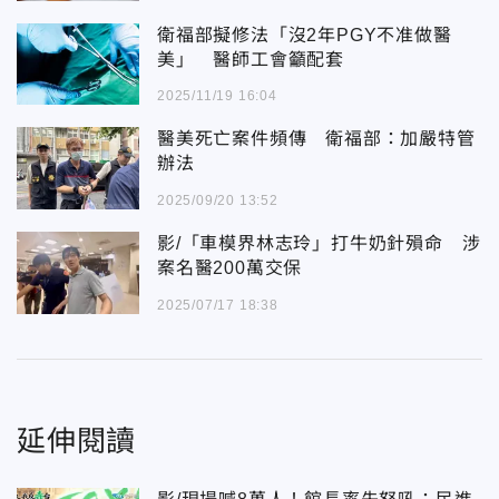
衛福部擬修法「沒2年PGY不准做醫
美」 醫師工會籲配套
2025/11/19 16:04
醫美死亡案件頻傳 衛福部：加嚴特管
辦法
2025/09/20 13:52
影/「車模界林志玲」打牛奶針殞命 涉
案名醫200萬交保
2025/07/17 18:38
延伸閱讀