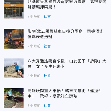
兆基屋管李建成涉背信案滾雪球 北檢晚間
聲請羈押禁見！
7小時前
社會
影/新北五股聯結車自撞分隔島 司機酒測
值爆表遭送辦
7小時前
社會
八大秀迷途獨自求援！山友犯下「拆隊」大
忌 女至今生死未卜
8小時前
社會
高雄晚間重大車禍！轎車突暴衝「連撞6
車」 電桿、變電箱全遭殃
8小時前
社會