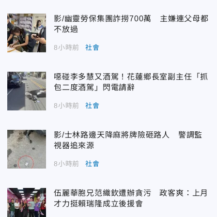
影/幽靈勞保集團詐撈700萬 主嫌連父母都
不放過
8小時前
社會
噁碰李多慧又酒駕！花蓮鄉長室副主任「抓
包二度酒駕」閃電請辭
8小時前
社會
影/士林路邊天降麻將牌險砸路人 警調監
視器追來源
8小時前
社會
伍麗華胞兄范織欽遭辦貪污 政客爽：上月
才力挺賴瑞隆成立後援會