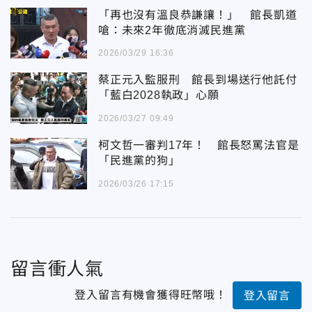
「再也沒有溫良恭謙讓！」 館長凱道
嗆：未來2年徹底消滅民進黨
2026/03/29 16:36
蔡正元入監服刑 館長到場送行他託付
「藍白2028執政」心願
2026/03/27 09:49
柯文哲一審判17年！ 館長怒罵法官是
「民進黨的狗」
2026/03/26 17:15
留言衝人氣
登入留言有機會獲得旺幣哦！
登入留言