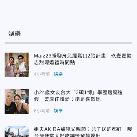
娛樂
Marz23暢聊育兒經鬆口2胎計畫 玖壹壹健
志甜曝婚禮時間點
4小時前
娛樂
小24歲女友台大「3碩1博」學歷遭疑造
假 姜厚任護愛：還是喜歡她
6小時前
娛樂
姐夫AKIRA甜談父親節：兒子送的都好 曝
台灣便當太好吃讓後輩搞壞肚