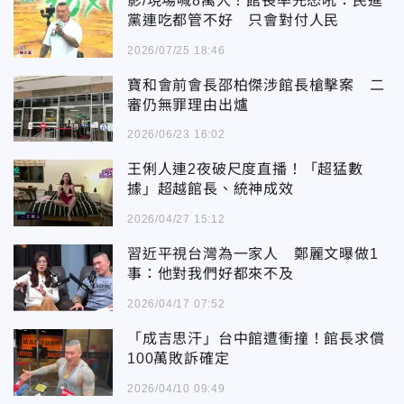
影/現場喊8萬人！館長率先怒吼：民進
黨連吃都管不好 只會對付人民
2026/07/25 18:46
寶和會前會長邵柏傑涉館長槍擊案 二
審仍無罪理由出爐
2026/06/23 16:02
王俐人連2夜破尺度直播！「超猛數
據」超越館長、統神成效
2026/04/27 15:12
習近平視台灣為一家人 鄭麗文曝做1
事：他對我們好都來不及
2026/04/17 07:52
「成吉思汗」台中館遭衝撞！館長求償
100萬敗訴確定
2026/04/10 09:49