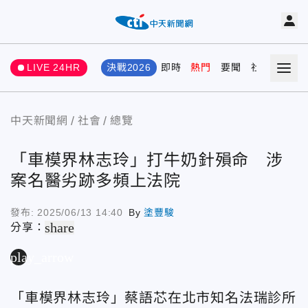
LIVE 24HR
決戰2026
即時
熱門
要聞
社會
娛樂
中天新聞網
社會
總覽
「車模界林志玲」打牛奶針殞命 涉
案名醫劣跡多頻上法院
發布:
2025/06/13 14:40
By
塗豐駿
share
分享：
play_arrow
「車模界林志玲」蔡語芯在北市知名法瑞診所