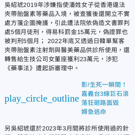
吳紹琥2019年涉嫌指使潘姓女子從香港違法
夾帶胎盤素等藥品入境，被查獲後還開立不實
處方箋企圖掩護，引此遭法院依偽造文書罪判
處5個月徒刑，得易科罰金15萬元，偽證罪也
被判刑5個月；
2022年底又透過日韓單幫客
夾帶胎盤素注射劑與醫美藥品供診所使用，還
轉售給生技公司女董座獲利23萬元，涉犯
《藥事法》遭起訴審理中。
影/生死一瞬間！
嘉義台3線巨石滾
play_circle_outline
落狂砸路面毀
婦急逃命
另吳紹琥還於2023年3月間將診所使用過的針