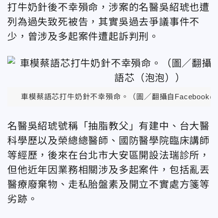
打牛奶針後不幸殞命，涉案的名醫吳紹琥也遭
列為過失致死被告，其實吳過去爭議事件不
少，曾涉及多起案件遭起訴判刑。
車模蔡語芯打牛奶針不幸殞命。（圖／翻攝自Facebook
名醫吳紹琥號稱「抽脂教父」有建中、台大醫
科學歷以及榮總總醫師、國防醫學院臨床講師
等經歷，後來在台北市大安區開設法瑞診所，
但他近年因業務相關涉及多起案件，包括亂丟
醫療廢棄物、走私胎盤素及開立不實處方箋等
劣跡。