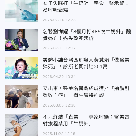
女子失眠打「牛奶針」喪命 醫示警：
易呼吸衰竭
2026/07/14 12:23
名醫劉祥耀「8個月打485次牛奶針」釀
貴婦亡！過失致死起訴
2026/07/13 12:17
美體小舖台灣區創辦人黃慧娟「做醫美
猝死」！診所老闆判賠361萬
2026/04/20 13:34
又出事！醫美名醫吳紹琥遭控「抽脂引
發敗血症」 衛生局將約談
2026/03/06 12:38
不只終結「直美」 專家呼籲：醫美雷
射療程禁用「牛奶針」
2025/11/28 12:18