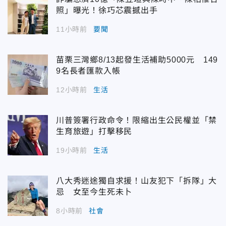
照」曝光！徐巧芯震撼出手
11小時前
要聞
苗栗三灣鄉8/13起發生活補助5000元 149
9名長者匯款入帳
12小時前
生活
川普簽署行政命令！限縮出生公民權並「禁
生育旅遊」打擊移民
19小時前
生活
八大秀迷途獨自求援！山友犯下「拆隊」大
忌 女至今生死未卜
8小時前
社會