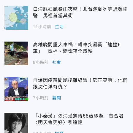
白海豚狂風暴雨夾擊！北台灣剉咧等恐發陸
警 馬祖首當其衝
11小時前
生活
高雄晚間重大車禍！轎車突暴衝「連撞6
車」 電桿、變電箱全遭殃
8小時前
社會
自爆因疫苗問題遠離綠營！郭正亮酸：他們
跟沈伯洋有仇？
7小時前
要聞
「小秦漢」張海漢驚傳68歲驟逝 昔合唱
〈明天會更好〉引追憶