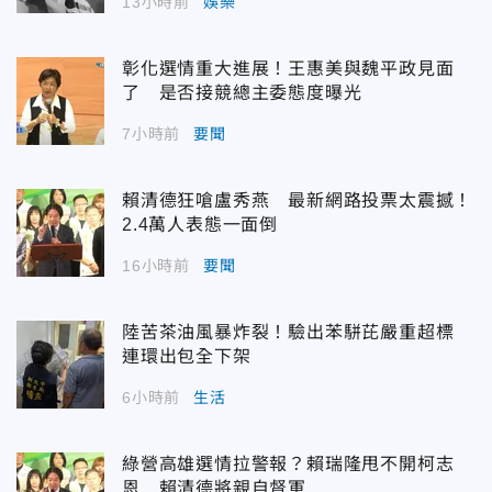
13小時前
娛樂
彰化選情重大進展！王惠美與魏平政見面
了 是否接競總主委態度曝光
7小時前
要聞
賴清德狂嗆盧秀燕 最新網路投票太震撼！
2.4萬人表態一面倒
16小時前
要聞
陸苦茶油風暴炸裂！驗出苯駢芘嚴重超標
連環出包全下架
6小時前
生活
綠營高雄選情拉警報？賴瑞隆甩不開柯志
恩 賴清德將親自督軍