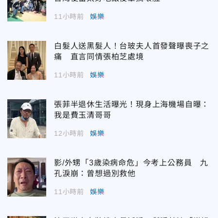
11小時前
娛樂
白髮人送黑髮人！台玻夫人首發聲曝喪子之
痛 直言同情張柏芝處境
11小時前
娛樂
張菲半退休生活曝光！現身上海機場自曝：
我是費玉清哥哥
12小時前
娛樂
影/外甥「3歲染病命危」今考上公務員 九
孔淚崩：曾想過別救他
11小時前
娛樂