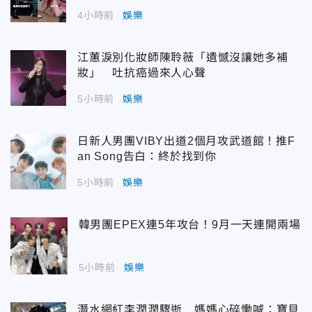
4小時前
娛樂
江蕙淚別化妝師陳聆薇「遺憾沒讓她多補
妝」 吐抗癌過來人心聲
5小時前
娛樂
日新人男團VIBY出道2個月攻武道館！推F
an Song告白：終於找到你
5小時前
娛樂
韓男團EPEX連5年攻台！9月一天連開兩場
5小時前
娛樂
潛水網紅李潤潤驟逝 媽媽心碎慟喊：寶貝