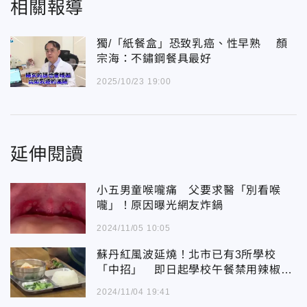
相關報導
獨/「紙餐盒」恐致乳癌、性早熟 顏
宗海：不鏽鋼餐具最好
2025/10/23 19:00
延伸閱讀
小五男童喉嚨痛 父要求醫「別看喉
嚨」！原因曝光網友炸鍋
2024/11/05 10:05
蘇丹紅風波延燒！北市已有3所學校
「中招」 即日起學校午餐禁用辣椒
粉、咖哩粉
2024/11/04 19:41