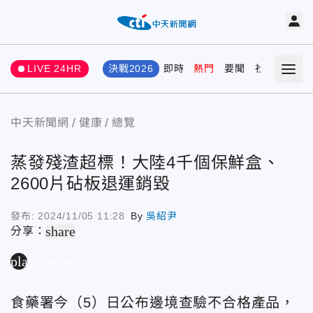
LIVE 24HR
決戰2026
即時
熱門
要聞
社會
娛樂
中天新聞網
健康
總覽
蒸發殘渣超標！大陸4千個保鮮盒、
2600片砧板退運銷毀
發布:
2024/11/05 11:28
By
吳紹尹
share
分享：
play_arrow
食藥署今（5）日公布邊境查驗不合格產品，