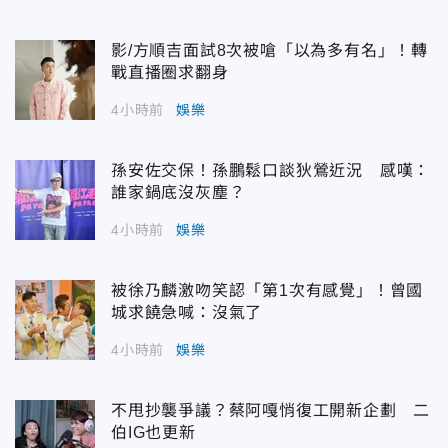
影/方順吉面試8次被嗆「以為多有名」！轉
戰直播圈求翻身
4小時前
娛樂
孫安佐交保！孫鵬鬆口談狄鶯近況 感嘆：
誰家鍋底沒灰塵？
4小時前
娛樂
被徐乃麟激吻笑認「第1次有感覺」！曾國
城求饒急喊：沒氣了
4小時前
娛樂
不甩抄襲爭議？蔡阿嘎悄復工開新企劃 二
伯IG也更新