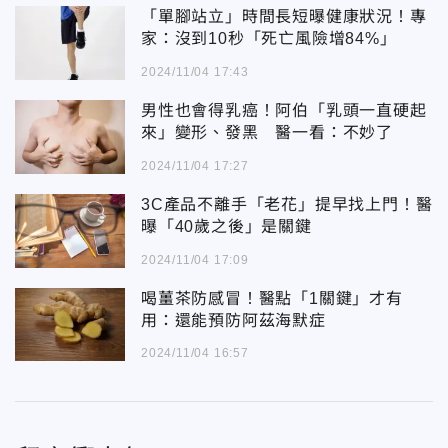
「單腳站立」時間長短曝健康狀況！專
家：沒到10秒「死亡風險增84%」
2024/11/04 17:43
男性也會得乳癌！阿伯「乳頭一直硬起
來」變形、發黑 醫一看：不妙了
2024/11/04 17:27
3C產品不離手「老花」提早找上門！醫
曝「40歲之後」是關鍵
2024/11/04 17:09
喝薑茶防感冒！醫點「1關鍵」才有
用：還能預防阿茲海默症
2024/11/04 16:57