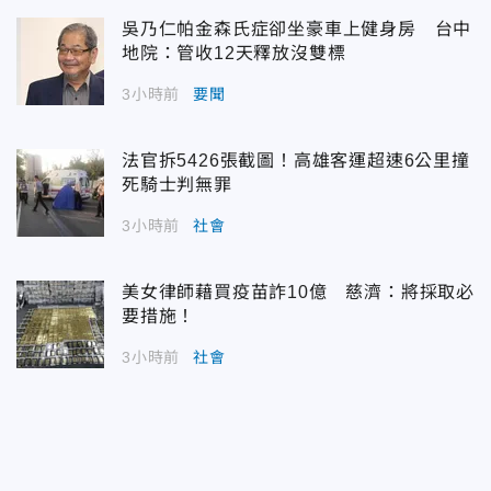
吳乃仁帕金森氏症卻坐豪車上健身房 台中
地院：管收12天釋放沒雙標
3小時前
要聞
法官拆5426張截圖！高雄客運超速6公里撞
死騎士判無罪
3小時前
社會
美女律師藉買疫苗詐10億 慈濟：將採取必
要措施！
3小時前
社會