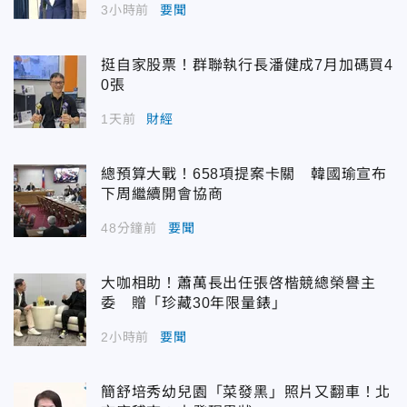
3小時前
要聞
挺自家股票！群聯執行長潘健成7月加碼買4
0張
1天前
財經
總預算大戰！658項提案卡關 韓國瑜宣布
下周繼續開會協商
48分鐘前
要聞
大咖相助！蕭萬長出任張啓楷競總榮譽主
委 贈「珍藏30年限量錶」
2小時前
要聞
簡舒培秀幼兒園「菜發黑」照片又翻車！北