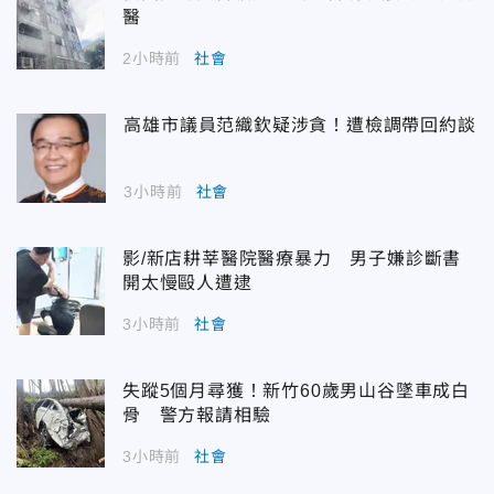
醫
2小時前
社會
高雄市議員范織欽疑涉貪！遭檢調帶回約談
3小時前
社會
影/新店耕莘醫院醫療暴力 男子嫌診斷書
開太慢毆人遭逮
3小時前
社會
失蹤5個月尋獲！新竹60歲男山谷墜車成白
骨 警方報請相驗
3小時前
社會