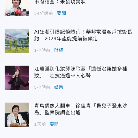
市府稽查：未發現異狀
34分鐘前
要聞
AI狂潮引爆記憶體荒！華邦電曝客戶搶簽長
約 2029年產能提前被鎖定
1小時前
財經
江蕙淚別化妝師陳聆薇「遺憾沒讓她多補
妝」 吐抗癌過來人心聲
5小時前
娛樂
青鳥偶像大翻車！徐佳青「帶兒子登東沙
島」監察院調查出爐
1天前
要聞