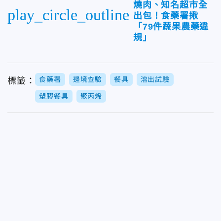
燒肉、知名超市全
play_circle_outline
出包！食藥署揪
「79件蔬果農藥違
規」
食藥署
邊境查驗
餐具
溶出試驗
標籤：
塑膠餐具
聚丙烯