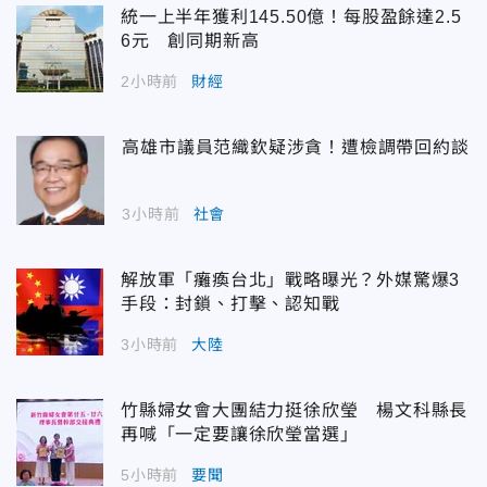
統一上半年獲利145.50億！每股盈餘達2.5
6元 創同期新高
2小時前
財經
高雄市議員范織欽疑涉貪！遭檢調帶回約談
3小時前
社會
解放軍「癱瘓台北」戰略曝光？外媒驚爆3
手段：封鎖、打擊、認知戰
3小時前
大陸
竹縣婦女會大團結力挺徐欣瑩 楊文科縣長
再喊「一定要讓徐欣瑩當選」
5小時前
要聞