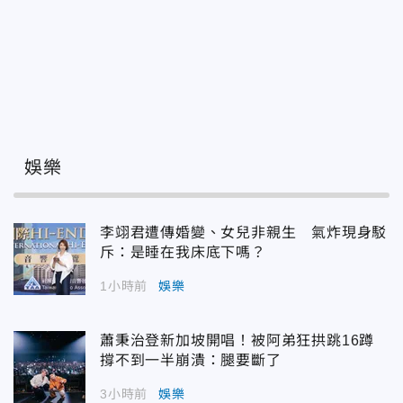
娛樂
李翊君遭傳婚變、女兒非親生 氣炸現身駁
斥：是睡在我床底下嗎？
1小時前
娛樂
蕭秉治登新加坡開唱！被阿弟狂拱跳16蹲
撐不到一半崩潰：腿要斷了
3小時前
娛樂