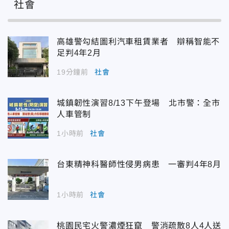
社會
高雄警勾結圖利汽車租賃業者 辯稱智能不
足判4年2月
19分鐘前
社會
城鎮韌性演習8/13下午登場 北市警：全市
人車管制
1小時前
社會
台東精神科醫師性侵男病患 一審判4年8月
1小時前
社會
桃園民宅火警濃煙狂竄 警消疏散8人4人送