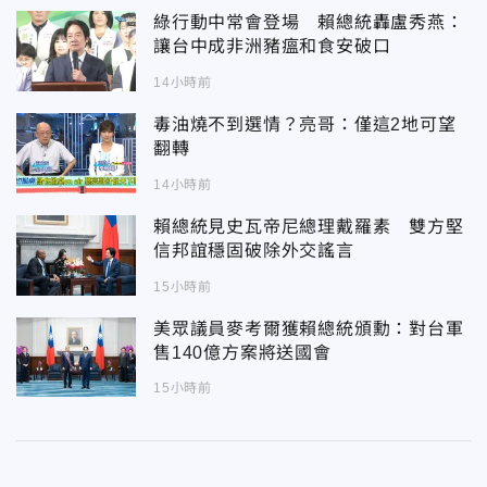
綠行動中常會登場 賴總統轟盧秀燕：
讓台中成非洲豬瘟和食安破口
14小時前
毒油燒不到選情？亮哥：僅這2地可望
翻轉
14小時前
賴總統見史瓦帝尼總理戴羅素 雙方堅
信邦誼穩固破除外交謠言
15小時前
美眾議員麥考爾獲賴總統頒勳：對台軍
售140億方案將送國會
15小時前