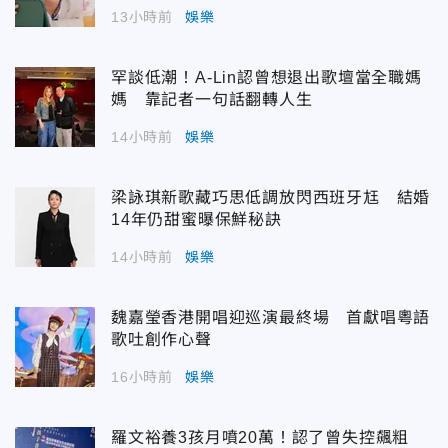
13小時前
娛樂
罕談低潮！A-Lin認曾想退出歌壇當全職媽
媽 靠記者一句話翻轉人生
14小時前
娛樂
梁詠琪新歌藏巧思低調放閃西班牙尪 結婚
14年仍甜蜜曝保鮮秘訣
14小時前
娛樂
魏嘉瑩香港開唱迎巡演最終場 首獻唱粵語
歌吐創作心聲
16小時前
娛樂
羅文裕養3孩月噴20萬！認了曾失控飆粗