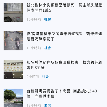
新北樹林小狗頂樓墜落慘死 飼主疏失遭動
保處開罰1萬5
10小時前
社會
影/南港偷機車又闖洗車場盜5萬 竊嫌遭逮
瞎掰喝醉忘記了
10小時前
社會
知名房仲疑違反個資法遭搜索 檢方複訊後
聲押3主管
9小時前
社會
台糖聲明要提告了！商譽+商品損失2.43
億 向福懋求償
12小時前
要聞