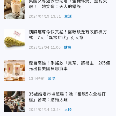
英國女導遊去台南嚐「全糖珍奶」整晚失
眠！ 她笑道：天大的錯誤
2024/04/19 13:31
生活
胰臟癌奪命快又猛！醫曝缺乏有效篩檢方
式 7大「異常症狀」別大意
2023/12/04 11:00
健康
源自高雄！手搖飲「貢茶」將易主 205億
元出售美國貝恩資本
13小時前
國際
35歲婚姻市場沒局？她「相親5次全被打
槍」苦喊：結婚太難
2024/04/14 13:24
大陸