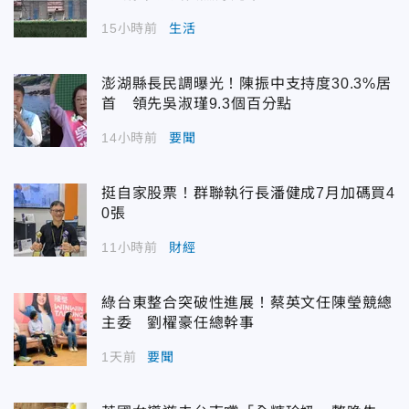
15小時前
生活
澎湖縣長民調曝光！陳振中支持度30.3%居
首 領先吳淑瑾9.3個百分點
14小時前
要聞
挺自家股票！群聯執行長潘健成7月加碼買4
0張
11小時前
財經
綠台東整合突破性進展！蔡英文任陳瑩競總
主委 劉櫂豪任總幹事
1天前
要聞