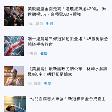
美股開盤全面走高！道瓊狂飆逾420點 輝
達勁揚3%、台積電ADR續強
10小時前
財經
喘一週竟是三條冠狀動脈全堵！45歲男緊急
繞道手術救命
1天前
健康
《美麗島》最新國政民調公布 林濁水解讀
驚喊8字：朝野都是輸家
9小時前
要聞
幼兒園病毒大爆發！新冠橫掃全台成霸主