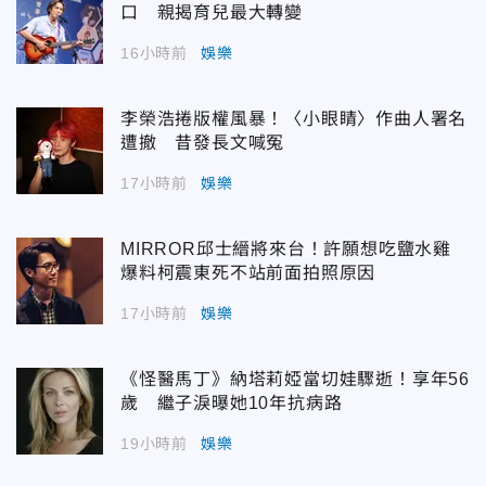
口 親揭育兒最大轉變
16小時前
娛樂
李榮浩捲版權風暴！〈小眼睛〉作曲人署名
遭撤 昔發長文喊冤
17小時前
娛樂
MIRROR邱士縉將來台！許願想吃鹽水雞
爆料柯震東死不站前面拍照原因
17小時前
娛樂
《怪醫馬丁》納塔莉婭當切娃驟逝！享年56
歲 繼子淚曝她10年抗病路
19小時前
娛樂