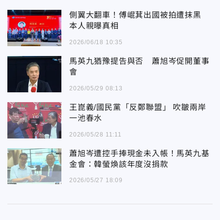
側翼大翻車！傅崐萁出國被拍遭抹黑
本人親曝真相
2026/06/18 10:35
馬英九猶豫提告與否 蕭旭岑促開董事
會
2026/05/29 08:13
王崑義/國民黨「反鄭聯盟」 吹皺兩岸
一池春水
2026/05/28 11:11
蕭旭岑遭控手捧現金未入帳！馬英九基
金會：韓螢煥該年度沒捐款
2026/05/27 18:09