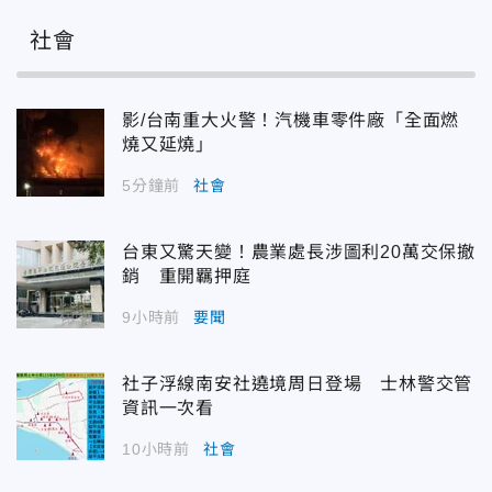
社會
影/台南重大火警！汽機車零件廠「全面燃
燒又延燒」
5分鐘前
社會
台東又驚天變！農業處長涉圖利20萬交保撤
銷 重開羈押庭
9小時前
要聞
社子浮線南安社遶境周日登場 士林警交管
資訊一次看
10小時前
社會