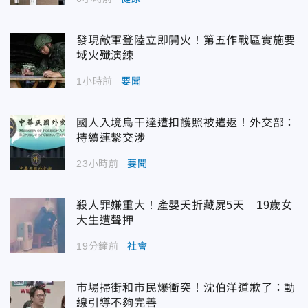
發現敵軍登陸立即開火！第五作戰區實施要
域火殲演練
1小時前
要聞
國人入境烏干達遭扣護照被遣返！外交部：
持續連繫交涉
23小時前
要聞
殺人罪嫌重大！產嬰夭折藏屍5天 19歲女
大生遭聲押
19分鐘前
社會
市場掃街和市民爆衝突！沈伯洋道歉了：動
線引導不夠完善