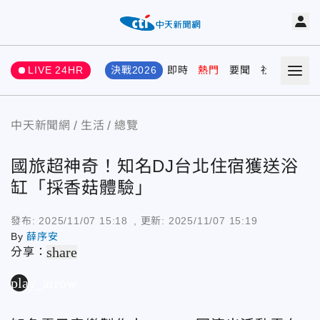
LIVE 24HR
決戰2026
即時
熱門
要聞
社會
娛樂
中天新聞網
生活
總覽
國旅超神奇！知名DJ台北住宿獲送浴
缸「採香菇體驗」
發布:
2025/11/07 15:18
, 更新:
2025/11/07 15:19
By
薛序安
share
分享：
play_arrow