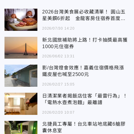
2026台灣美食展必收藏清單！ 圓山五
星美饌6折起 金龍客房住宿券首度亮
相
2026/07/30 14:20
新北國旅補助將上路！打卡抽獎最高獲
1000元住宿券
2026/06/02 13:31
影/台灣燈會效應！嘉義住宿價格飛漲
鐵皮屋也喊至2500元
2026/02/27 15:05
日清潔業者揭飯店住客「最雷行為」！
「電熱水壺煮泡麵」最離譜
2026/02/20 10:07
北捷員工專屬！台北車站地底藏6艙膠
囊休息室