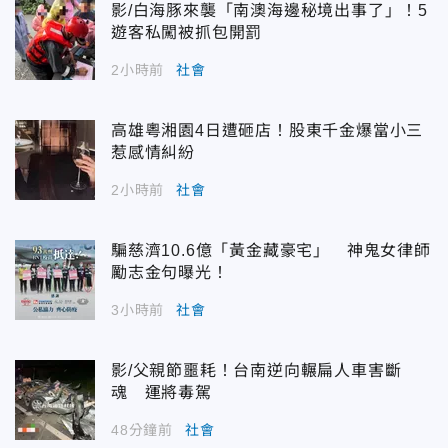
影/白海豚來襲「南澳海邊秘境出事了」！5
遊客私闖被抓包開罰
2小時前
社會
高雄粵湘園4日遭砸店！股東千金爆當小三
惹感情糾紛
2小時前
社會
騙慈濟10.6億「黃金藏豪宅」 神鬼女律師
勵志金句曝光！
3小時前
社會
影/父親節噩耗！台南逆向輾扁人車害斷
魂 運將毒駕
48分鐘前
社會