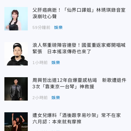
父肝癌病逝！「仙界口譯姐」林琇琪錄音室
淚崩吐心聲
59分鐘前
娛樂
浪人祭重磅陣容連發！國蛋重返家鄉開唱喊
緊張 日本搖滾傳奇也來了
1小時前
娛樂
周興哲出道12年自爆靈感枯竭 新歌遭退件
3次「靠東京一台琴」神救援
2小時前
娛樂
遭女兒爆料「酒後跟李易吵架」常不在家
六月認：本來就有摩擦