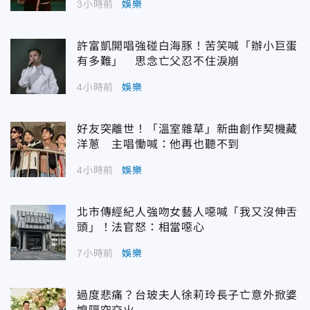
3小時前
娛樂
許富凱開唱強碰白海豚！苦笑喊「辦小巨蛋
有多難」 思念亡父忍不住淚崩
4小時前
娛樂
好友突離世！「溫室雜草」新曲創作契機藏
洋蔥 主唱慟喊：他再也聽不到
4小時前
娛樂
北市傳經紀人強吻女藝人噁喊「我又沒伸舌
頭」！法官怒：相當噁心
7小時前
娛樂
過度悲痛？台玻夫人徐莉玲長子亡意外掀婆