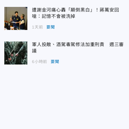
遭謝金河痛心轟「顛倒黑白」！蔣萬安回
嗆：記憶不會被洗掉
1天前
要聞
軍人投敵、酒駕毒駕修法加重刑責 週三審
議
6小時前
要聞