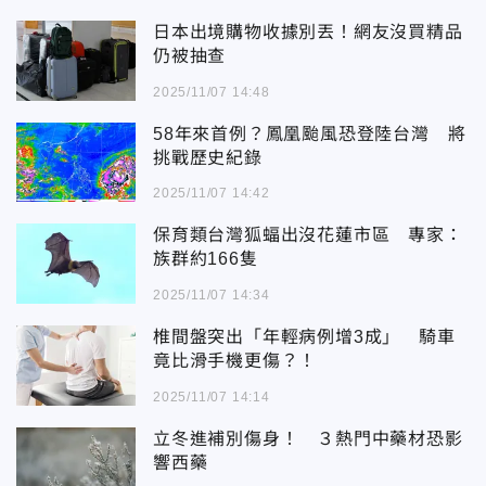
日本出境購物收據別丟！網友沒買精品
仍被抽查
2025/11/07 14:48
58年來首例？鳳凰颱風恐登陸台灣 將
挑戰歷史紀錄
2025/11/07 14:42
保育類台灣狐蝠出沒花蓮市區 專家：
族群約166隻
2025/11/07 14:34
椎間盤突出「年輕病例增3成」 騎車
竟比滑手機更傷？！
2025/11/07 14:14
立冬進補別傷身！ ３熱門中藥材恐影
響西藥