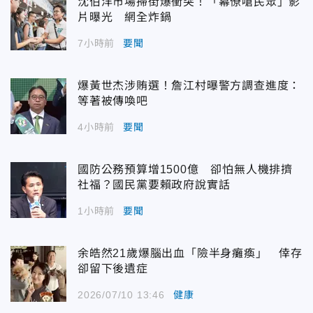
沈伯洋市場掃街爆衝突！「幕僚嗆民眾」影
片曝光 網全炸鍋
7小時前
要聞
爆黃世杰涉賄選！詹江村曝警方調查進度：
等著被傳喚吧
4小時前
要聞
國防公務預算增1500億 卻怕無人機排擠
社福？國民黨要賴政府說實話
1小時前
要聞
余皓然21歲爆腦出血「險半身癱瘓」 倖存
卻留下後遺症
2026/07/10 13:46
健康