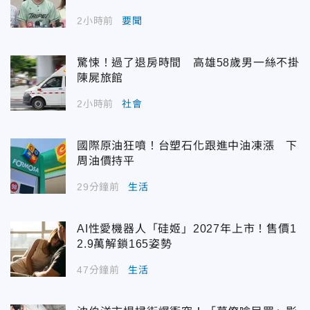
2小時前
要聞
驚悚！過了退房時間 高雄58歲男一絲不掛
陳屍旅館
2小時前
社會
國際原油狂噴！台塑石化跟進中油凍漲 下
周油價持平
29分鐘前
生活
AI性愛機器人「硅姬」2027年上市！售價1
2.9萬解鎖165姿勢
47分鐘前
生活