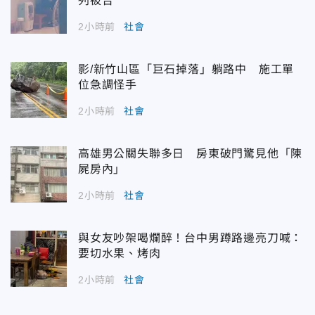
列被告
2小時前
社會
影/新竹山區「巨石掉落」躺路中 施工單
位急調怪手
2小時前
社會
高雄男公關失聯多日 房東破門驚見他「陳
屍房內」
2小時前
社會
與女友吵架喝爛醉！台中男蹲路邊亮刀喊：
要切水果、烤肉
2小時前
社會