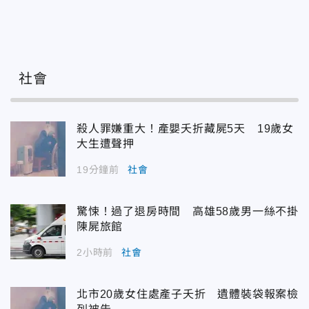
社會
殺人罪嫌重大！產嬰夭折藏屍5天 19歲女
大生遭聲押
19分鐘前
社會
驚悚！過了退房時間 高雄58歲男一絲不掛
陳屍旅館
2小時前
社會
北市20歲女住處產子夭折 遺體裝袋報案檢