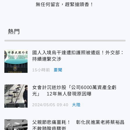
無任何留言，趕緊搶頭香！
熱門
國人入境烏干達遭扣護照被遣返！外交部：
持續連繫交涉
15小時前
要聞
女會計沉迷炒股「公司6000萬資產全虧
光」 12年無人發現原因曝
2024/05/05 09:40
大陸
父親節悲痛噩耗！ 彰化民進黨老將蔡裕昌
不敵肺腺癌驟逝