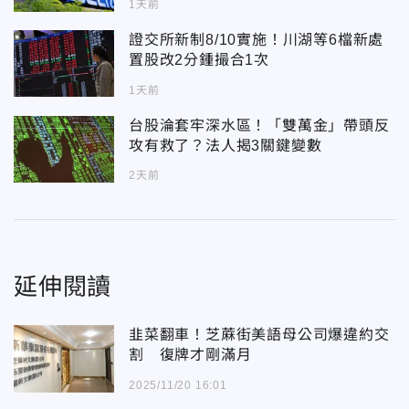
1天前
證交所新制8/10實施！川湖等6檔新處
置股改2分鍾撮合1次
1天前
台股淪套牢深水區！「雙萬金」帶頭反
攻有救了？法人揭3關鍵變數
2天前
延伸閱讀
韭菜翻車！芝蔴街美語母公司爆違約交
割 復牌才剛滿月
2025/11/20 16:01