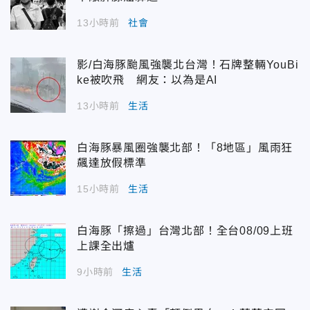
13小時前
社會
影/白海豚颱風強襲北台灣！石牌整輛YouBi
ke被吹飛 網友：以為是AI
13小時前
生活
白海豚暴風圈強襲北部！「8地區」風雨狂
飆達放假標準
15小時前
生活
白海豚「擦過」台灣北部！全台08/09上班
上課全出爐
9小時前
生活