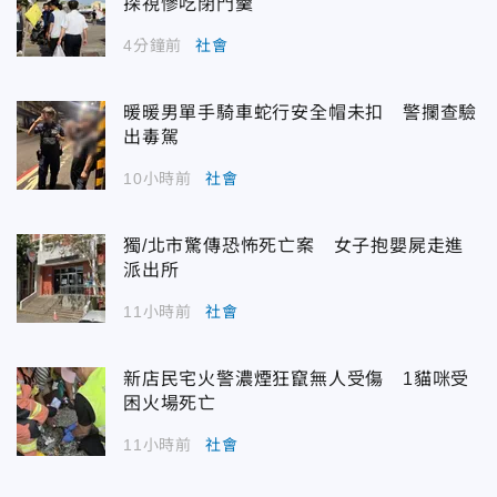
探視慘吃閉門羹
4分鐘前
社會
暖暖男單手騎車蛇行安全帽未扣 警攔查驗
出毒駕
10小時前
社會
獨/北市驚傳恐怖死亡案 女子抱嬰屍走進
派出所
11小時前
社會
新店民宅火警濃煙狂竄無人受傷 1貓咪受
困火場死亡
11小時前
社會