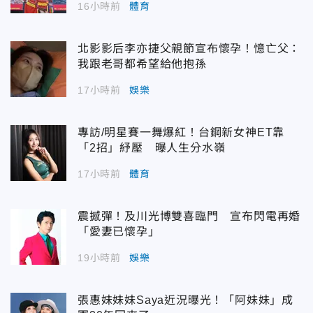
16小時前
體育
北影影后李亦捷父親節宣布懷孕！憶亡父：
我跟老哥都希望給他抱孫
17小時前
娛樂
專訪/明星賽一舞爆紅！台鋼新女神ET靠
「2招」紓壓 曝人生分水嶺
17小時前
體育
震撼彈！及川光博雙喜臨門 宣布閃電再婚
「愛妻已懷孕」
19小時前
娛樂
張惠妹妹妹Saya近況曝光！「阿妹妹」成