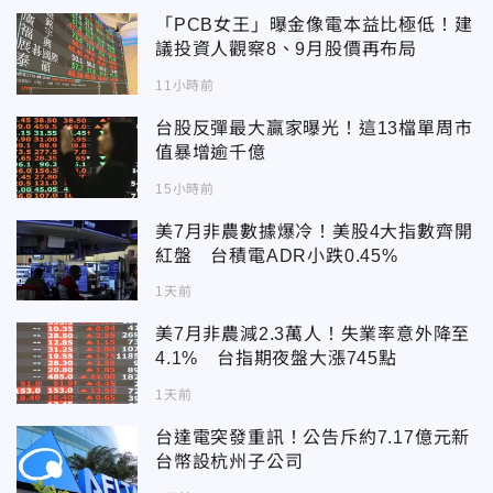
「PCB女王」曝金像電本益比極低！建
議投資人觀察8、9月股價再布局
11小時前
台股反彈最大贏家曝光！這13檔單周市
值暴增逾千億
15小時前
美7月非農數據爆冷！美股4大指數齊開
紅盤 台積電ADR小跌0.45%
1天前
美7月非農減2.3萬人！失業率意外降至
4.1% 台指期夜盤大漲745點
1天前
台達電突發重訊！公告斥約7.17億元新
台幣設杭州子公司