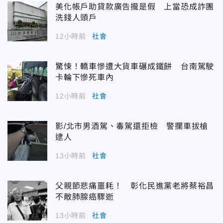
美化帳戶助貸款廣告攏是假 上當恐成詐團
洗錢人頭戶
12小時前
社會
驚悚！轎車慘遭大貨車碾成鐵餅 台南駕駛
卡輪下慘死車內
12小時前
社會
影/北市男酒駕、毒駕還拒檢 警攔車拔槍
逮人
13小時前
社會
父親節悲痛噩耗！ 彰化民進黨老將蔡裕昌
不敵肺腺癌驟逝
13小時前
社會