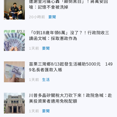
遭謝金河痛心轟「顛倒黑白」！蔣萬安回
嗆：記憶不會被洗掉
20小時前
要聞
「0到18歲年領6萬」沒了？！行政院收三
讀函文喊：採取憲政作為
1天前
要聞
苗栗三灣鄉8/13起發生活補助5000元 149
9名長者匯款入帳
1天前
生活
川普多晶矽關稅大刀砍下來！政院急喊：赴
美投資業者適用免稅配額
1天前
要聞