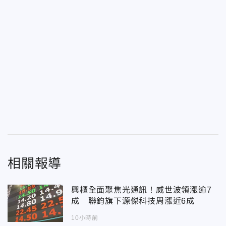
相關報導
興櫃全面聚焦光通訊！威世波領漲逾7
成 聯鈞旗下源傑科技周漲近6成
10小時前