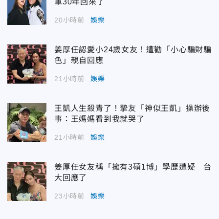
軍30年回來了
20小時前
娛樂
姜厚任認愛小24歲女友！遭勸「小心騙財騙
色」親自回應
21小時前
娛樂
王凱人生殺青了！摯友「神似王凱」操辦後
事：王媽媽看到我就哭了
21小時前
娛樂
姜厚任女友稱「擁有3碩1博」學歷遭疑 台
大回應了
23小時前
娛樂