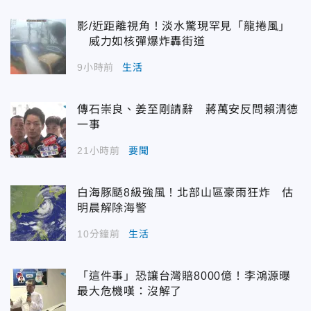
影/近距離視角！淡水驚現罕見「龍捲風」
威力如核彈爆炸轟街道
9小時前
生活
傳石崇良、姜至剛請辭 蔣萬安反問賴清德
一事
21小時前
要聞
白海豚颳8級強風！北部山區豪雨狂炸 估
明晨解除海警
10分鐘前
生活
「這件事」恐讓台灣賠8000億！李鴻源曝
最大危機嘆：沒解了