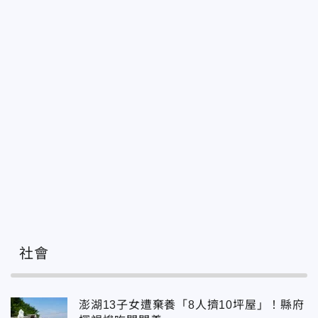
社會
澎湖13子女遭棄養「8人擠10坪屋」！縣府