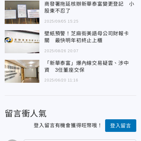
商發署拖延核辦新華泰富變更登記 小
股東不忍了
2025/09/05 15:25
壁紙預警！芝麻街美語母公司財報卡
關 最快明年初終止上櫃
2025/08/26 20:07
「新華泰富」爆內線交易疑雲、涉中
資 3任董座交保
2025/06/20 11:16
留言衝人氣
登入留言有機會獲得旺幣哦！
登入留言