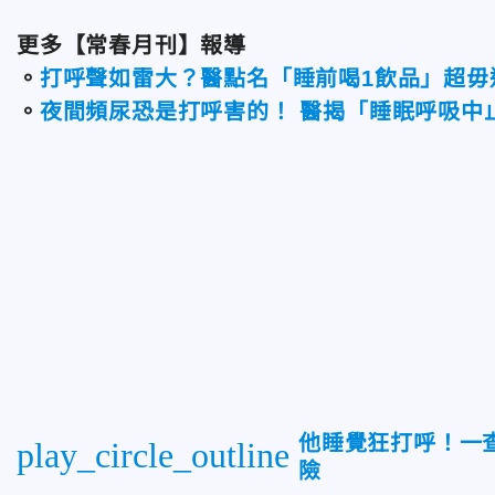
更多【常春月刊】報導
。
打呼聲如雷大？醫點名「睡前喝1飲品」超毋
。
夜間頻尿恐是打呼害的！ 醫揭「睡眠呼吸中
他睡覺狂打呼！一
play_circle_outline
險