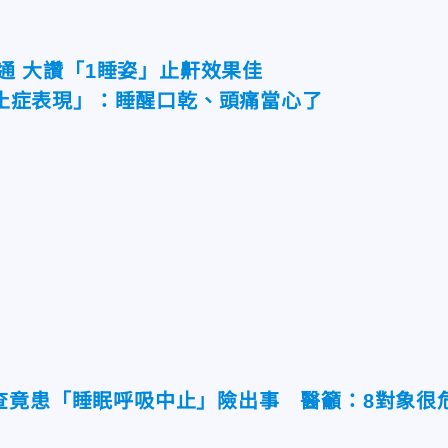
通 大讚「1睡姿」止鼾效果佳
止症表現」：睡醒口乾、頭痛當心了
查竟患「睡眠呼吸中止」險出事 醫籲：8對象很