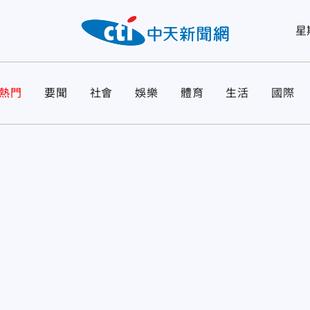
星
熱門
要聞
社會
娛樂
體育
生活
國際