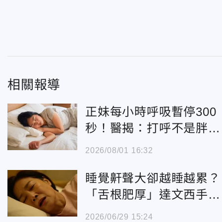
相關報導
正妹每小時呼吸暫停300
秒！醫揭：打呼不是胖男
專利
2026/08/01 16:32
睡覺鼾聲大卻越睡越累？
「舌根肥厚」達文西手術
3天解決
2026/06/29 15:24