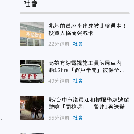
社會
兆基前董座李建成被北檢帶走！
投資人協商突喊卡
22分鐘前
社會
高雄有線電視施工員陳屍車內
！
躺12hrs「窗戶半開」被保全發
現
49分鐘前
社會
影/台中市議員江和樹服務處遭駕
成
駛嗆「開槍喔」 警逮1男送辦
願
55分鐘前
社會