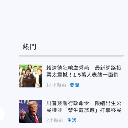
熱門
賴清德狂嗆盧秀燕 最新網路投
票太震撼！1.5萬人表態一面倒
14小時前
要聞
川普簽署行政命令！限縮出生公
民權並「禁生育旅遊」打擊移民
2小時前
生活