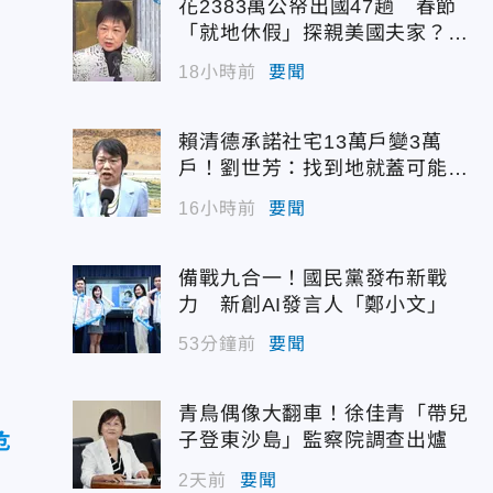
花2383萬公帑出國47趟 春節
「就地休假」探親美國夫家？徐
佳青回應了
18小時前
要聞
賴清德承諾社宅13萬戶變3萬
戶！劉世芳：找到地就蓋可能變
空餘屋
16小時前
要聞
備戰九合一！國民黨發布新戰
力 新創AI發言人「鄭小文」
53分鐘前
要聞
青鳥偶像大翻車！徐佳青「帶兒
危
子登東沙島」監察院調查出爐
2天前
要聞