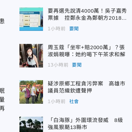
要再選先說清4000萬！吳子嘉秀
票據 控鄭永金為鄭朝方2018選
患
縣長籌錢未還
1小時前
要聞
周玉蔻「坐牢+賠2000萬」？張
淑娟親曝：她約喝下午茶求和解
13小時前
要聞
疑涉原鄉工程貪污弊案 高雄市
眠
議員范織欽遭聲押
量
1小時前
社會
再
「白海豚」外圍環流發威 8級
強風狠颳13縣市