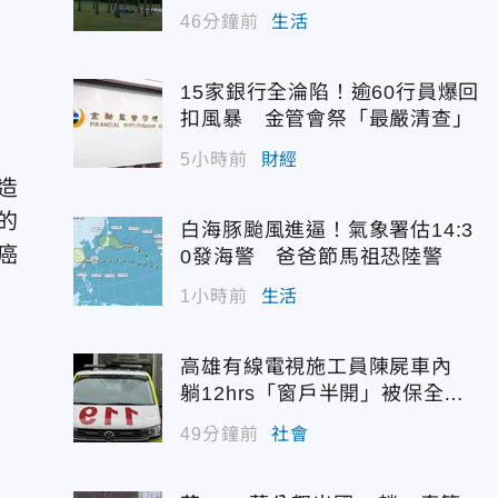
46分鐘前
生活
15家銀行全淪陷！逾60行員爆回
扣風暴 金管會祭「最嚴清查」
5小時前
財經
造
的
白海豚颱風進逼！氣象署估14:3
癌
0發海警 爸爸節馬祖恐陸警
1小時前
生活
高雄有線電視施工員陳屍車內
躺12hrs「窗戶半開」被保全發
現
49分鐘前
社會