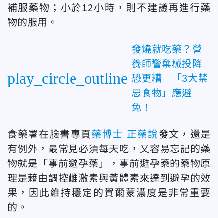
補服藥物；小於12小時，則不建議再進行藥
物的服用。
發燒就吃藥？營
養師警棄械投降
play_circle_outline
恐更糟 「3大禁
忌食物」應避
免！
食藥署在臉書專頁
藥博士 正藥說
發文，還是
有例外，最常見必須每天吃，又容易忘記的藥
物就是「事前避孕藥」，事前避孕藥的藥物原
理是藉由調控雌激素與黃體素來達到避孕的效
果，因此維持穩定的賀爾蒙濃度是非常重要
的。