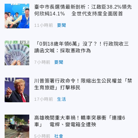
臺中市長選情最新剖析：江啟臣38.2%領先
何欣純14.1% 全世代支持度全面居首
11小時前
要聞
「0到18歲年領6萬」沒了？！行政院收三
讀函文喊：採取憲政作為
7小時前
要聞
川普簽署行政命令！限縮出生公民權並「禁
生育旅遊」打擊移民
17小時前
生活
高雄晚間重大車禍！轎車突暴衝「連撞6
車」 電桿、變電箱全遭殃
5小時前
社會