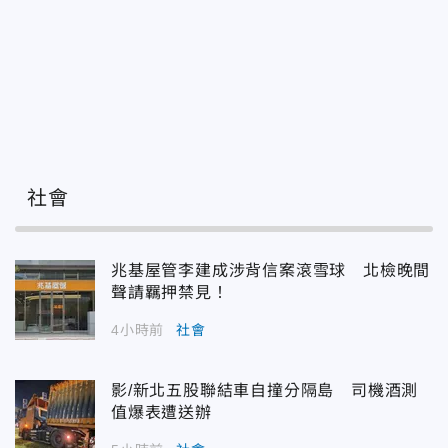
社會
兆基屋管李建成涉背信案滾雪球 北檢晚間
聲請羈押禁見！
4小時前
社會
影/新北五股聯結車自撞分隔島 司機酒測
值爆表遭送辦