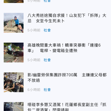
5小時前
社會
八大秀迷途獨自求援！山友犯下「拆隊」大
忌 女至今生死未卜
5小時前
社會
高雄晚間重大車禍！轎車突暴衝「連撞6
車」 電桿、變電箱全遭殃
5小時前
社會
影/幽靈勞保集團詐撈700萬 主嫌連父母都
不放過
6小時前
社會
噁碰李多慧又酒駕！花蓮鄉長室副主任「抓
包二度酒駕」閃電請辭