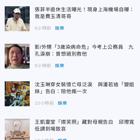
張菲半退休生活曝光！現身上海機場自曝：
我是費玉清哥哥
9小時前
娛樂
影/外甥「3歲染病命危」今考上公務員 九
孔淚崩：曾想過別救他
9小時前
娛樂
沈玉琳穿女裝憶亡母泛淚 與潘若迪「變姐
妹」告白：陪他瘋一次
10小時前
娛樂
王凱靈堂「燦笑照」藏對母親告白 邱瓈寬
低調到場致哀