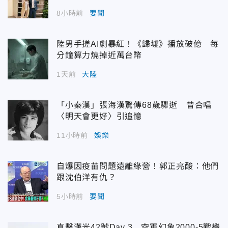
8小時前
要聞
陸男手搓AI劇暴紅！《歸墟》播放破億 每
分鐘算力燒掉近萬台幣
1天前
大陸
「小秦漢」張海漢驚傳68歲驟逝 昔合唱
〈明天會更好〉引追憶
11小時前
娛樂
自爆因疫苗問題遠離綠營！郭正亮酸：他們
跟沈伯洋有仇？
5小時前
要聞
直擊漢光42號Day 3 空軍幻象2000-5戰機