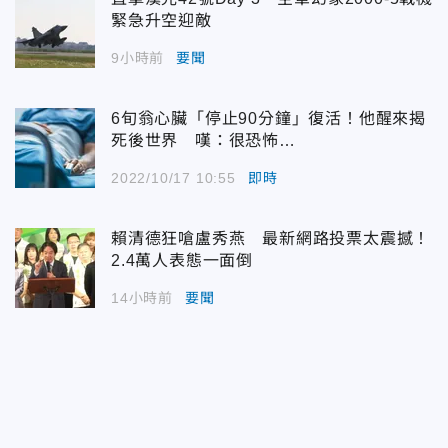
緊急升空迎敵
9小時前
要聞
6旬翁心臟「停止90分鐘」復活！他醒來揭
死後世界 嘆：很恐怖…
2022/10/17 10:55
即時
賴清德狂嗆盧秀燕 最新網路投票太震撼！
2.4萬人表態一面倒
14小時前
要聞