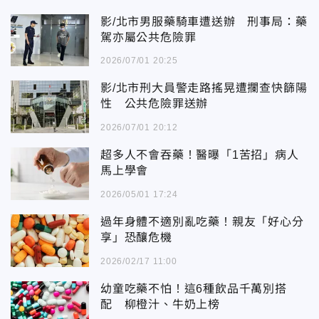
影/北市男服藥騎車遭送辦 刑事局：藥
駕亦屬公共危險罪
2026/07/01 20:25
影/北市刑大員警走路搖晃遭攔查快篩陽
性 公共危險罪送辦
2026/07/01 20:12
超多人不會吞藥！醫曝「1苦招」病人
馬上學會
2026/05/01 17:24
過年身體不適別亂吃藥！親友「好心分
享」恐釀危機
2026/02/17 11:00
幼童吃藥不怕！這6種飲品千萬別搭
配 柳橙汁、牛奶上榜