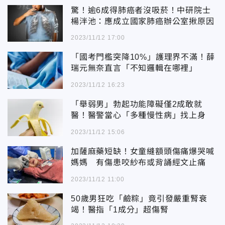
驚！逾6成得肺癌者沒吸菸！中研院士
楊泮池：應成立國家肺癌辦公室揪原因
2023/11/12 17:00
「國考門檻突降10%」護理界不滿！薛
瑞元無奈直言「不知邏輯在哪裡」
2023/11/12 16:23
「舉弱男」勃起功能障礙僅2成敢就
醫！醫警當心「多種慢性病」找上身
2023/11/12 15:06
加薩麻藥短缺！女童縫額頭傷痛爆哭喊
媽媽 有傷患咬紗布或背誦經文止痛
2023/11/12 11:00
50歲男狂吃「鹼粽」竟引發嚴重腎衰
竭！醫指「1成分」超傷腎