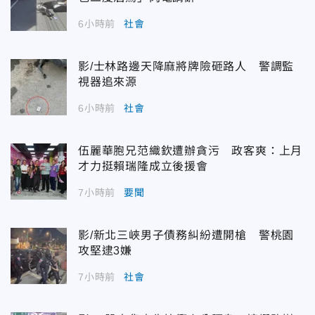
6小時前
社會
影/士林路邊天降麻將牌險砸路人 警調監
視器追來源
6小時前
社會
伍麗華胞兄范織欽遭辦貪污 政客爽：上月
才力挺賴瑞隆成立後援會
7小時前
要聞
影/新北三峽男子債務糾紛遭開槍 警桃園
攻堅逮3嫌
7小時前
社會