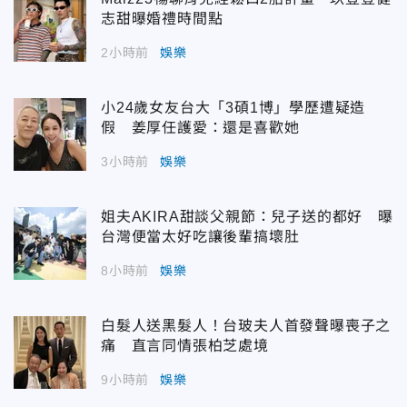
志甜曝婚禮時間點
2小時前
娛樂
小24歲女友台大「3碩1博」學歷遭疑造
假 姜厚任護愛：還是喜歡她
3小時前
娛樂
姐夫AKIRA甜談父親節：兒子送的都好 曝
台灣便當太好吃讓後輩搞壞肚
8小時前
娛樂
白髮人送黑髮人！台玻夫人首發聲曝喪子之
痛 直言同情張柏芝處境
9小時前
娛樂