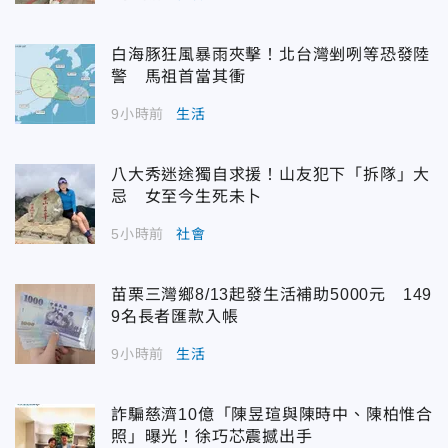
白海豚狂風暴雨夾擊！北台灣剉咧等恐發陸
警 馬祖首當其衝
9小時前
生活
八大秀迷途獨自求援！山友犯下「拆隊」大
忌 女至今生死未卜
5小時前
社會
苗栗三灣鄉8/13起發生活補助5000元 149
9名長者匯款入帳
9小時前
生活
詐騙慈濟10億「陳昱瑄與陳時中、陳柏惟合
照」曝光！徐巧芯震撼出手