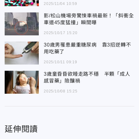
2025/11/04 10:59
影/松山機場旁驚悚車禍最新！「斜衝全
車道45度猛撞」瞬間曝
2025/10/17 15:20
30歲男罹患嚴重糖尿病 靠3招逆轉不
用吃藥了
2025/10/11 09:19
3歲童昏昏欲睡走路不穩 半顆「成人
感冒藥」險釀禍
2025/10/08 15:25
延伸閱讀