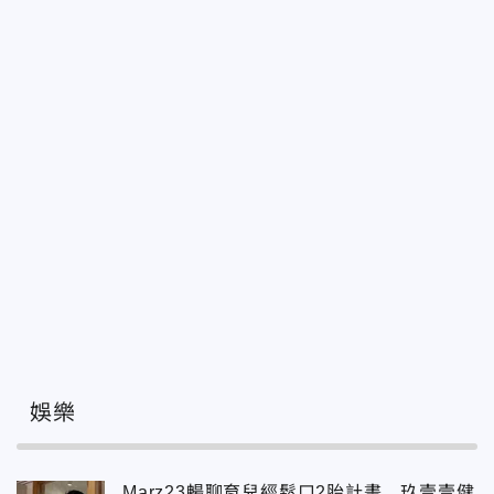
娛樂
Marz23暢聊育兒經鬆口2胎計畫 玖壹壹健