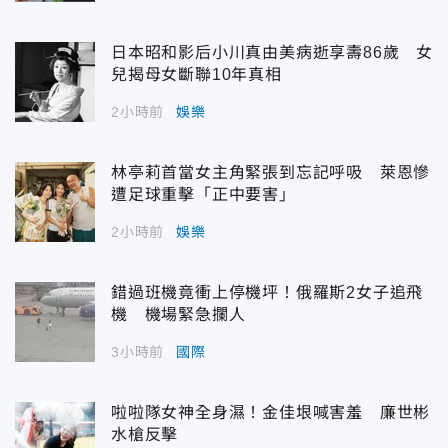
日本昭和影后小川真由美病逝享壽86歲 女
兒揭母女斷聯10年真相
2小時前
娛樂
林亭莉首當女主角緊張到忘記呼吸 萊恩慘
遭足球重擊「正中要害」
2小時前
娛樂
錯過班機竟衝上停機坪！俄羅斯2女子追飛
機 機場緊急攔人
3小時前
國際
啦啦隊女神全身濕！金佳垠喊害羞 廉世彬
水槍反擊