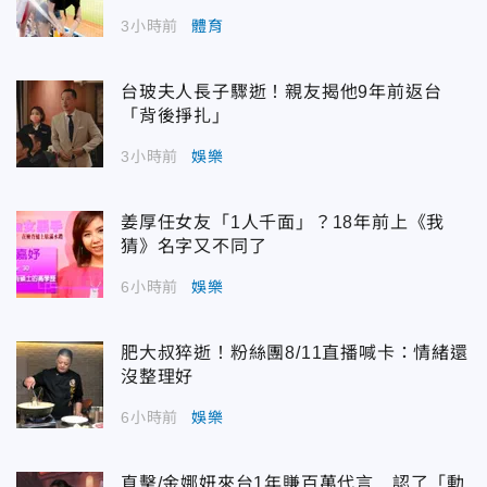
3小時前
體育
台玻夫人長子驟逝！親友揭他9年前返台
「背後掙扎」
3小時前
娛樂
姜厚任女友「1人千面」？18年前上《我
猜》名字又不同了
6小時前
娛樂
肥大叔猝逝！粉絲團8/11直播喊卡：情緒還
沒整理好
6小時前
娛樂
直擊/金娜妍來台1年賺百萬代言 認了「動