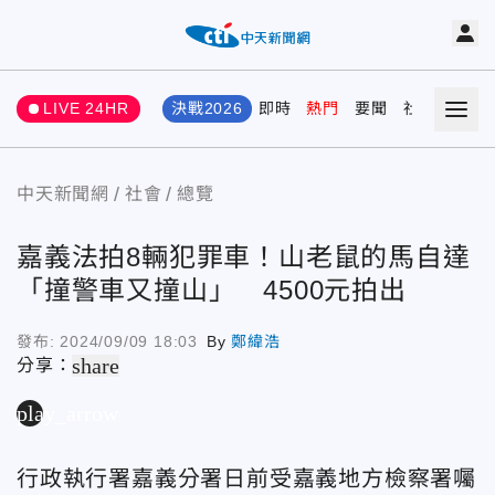
LIVE 24HR
決戰2026
即時
熱門
要聞
社會
娛樂
中天新聞網
社會
總覽
嘉義法拍8輛犯罪車！山老鼠的馬自達
「撞警車又撞山」 4500元拍出
發布:
2024/09/09 18:03
By
鄭緯浩
share
分享：
play_arrow
行政執行署嘉義分署日前受嘉義地方檢察署囑