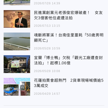
2026/07/26 14:39
民進黨創黨元老張俊宏爆破產！ 女友
欠3億害他住處遭法拍
2026/07/13 13:15
魂斷將軍溪！台南佳里噩耗「50歲男明
顯死亡」
2026/05/28 10:59
宜蘭「博士鴨」欠稅「觀光工廠遭查封
法拍」！起標1.06億
2026/05/28 10:08
花蓮拍賣會超熱門 2貨車現場喊價逾5
3萬成交
2026/04/29 14:57