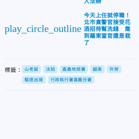
人法辦
今天上任就停職！
北市貪警官接受花
play_circle_outline
酒招待幫洗錢 喬
到羅東當官還是栽
了
山老鼠
法拍
嘉義地檢署
越南
外勞
標籤：
驅逐出境
行政執行署嘉義分署