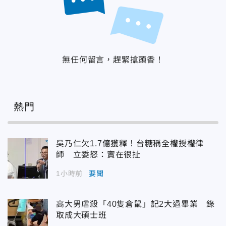
無任何留言，趕緊搶頭香！
熱門
吳乃仁欠1.7億獲釋！台糖稱全權授權律
師 立委怒：實在很扯
1小時前
要聞
高大男虐殺「40隻倉鼠」記2大過畢業 錄
取成大碩士班