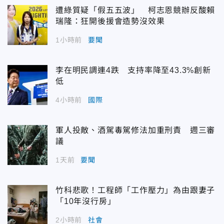
遭綠質疑「假五五波」 柯志恩競辦反酸賴
瑞隆：狂開後援會造勢沒效果
1小時前
要聞
李在明民調連4跌 支持率降至43.3%創新
低
4小時前
國際
軍人投敵、酒駕毒駕修法加重刑責 週三審
議
1天前
要聞
竹科悲歌！工程師「工作壓力」為由跟妻子
「10年沒行房」
2小時前
社會