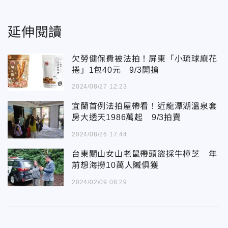
延伸閱讀
欠勞健保費被法拍！屏東「小琉球麻花
捲」1包40元 9/3開搶
2024/08/27 12:23
宜蘭首例法拍屋帶看！近龍潭湖溫泉套
房大透天1986萬起 9/3拍賣
2024/08/26 17:44
台東關山女山老鼠帶頭盜採牛樟芝 年
前想海撈10萬人贓俱獲
2024/02/09 08:29