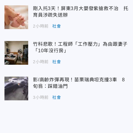
剛入托3天！屏東3月大嬰發紫搶救不治 托
育員涉疏失送辦
2小時前
社會
竹科悲歌！工程師「工作壓力」為由跟妻子
「10年沒行房」
2小時前
社會
影/高齡炸彈再現！苗栗瑞典坦克撞3車 8
旬翁：踩錯油門
3小時前
社會