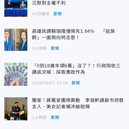
沉默對主權不利
49分鐘前
要聞
高雄民調賴瑞隆僅領先1.64% 「這族
群」一面倒向柯志恩！
3小時前
要聞
「0到18歲年領6萬」沒了？！行政院收三
讀函文喊：採取憲政作為
2026/08/07 20:18
要聞
獨家！蔣萬安團隊異動 李政軒請辭市府發
言人、美女記者楊沛緰助陣
1小時前
要聞