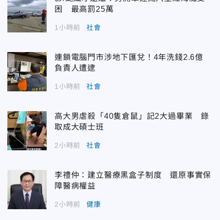
困 最高罰25萬
1小時前
社會
連鎖電腦門市涉地下匯兌！4年洗錢2.6億
負責人遭逮
1小時前
社會
高大男虐殺「40隻倉鼠」記2大過畢業 錄
取成大碩士班
2小時前
社會
李禮仲：建立醫療黑盒子制度 還原事實保
障醫病權益
2小時前
健康