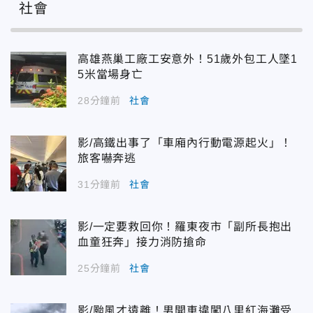
社會
高雄燕巢工廠工安意外！51歲外包工人墜1
5米當場身亡
28分鐘前
社會
影/高鐵出事了「車廂內行動電源起火」！
旅客嚇奔逃
31分鐘前
社會
影/一定要救回你！羅東夜市「副所長抱出
血童狂奔」接力消防搶命
25分鐘前
社會
影/颱風才遠離！男開車違闖八里紅海灘受