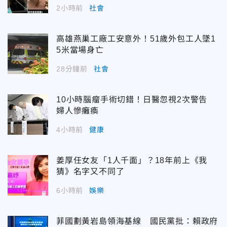
2小時前
社會
高雄燕巢工廠工安意外！51歲外包工人墜1
5米當場身亡
28分鐘前
社會
10小時腦瘤手術切錯！日醫忽視2次警告
婦人慘癱瘓
4小時前
健康
姜厚任女友「1人千面」？18年前上《我
猜》名字又不同了
6小時前
娛樂
菲國劃黃岩島領海基線 國民黨批：賴政府