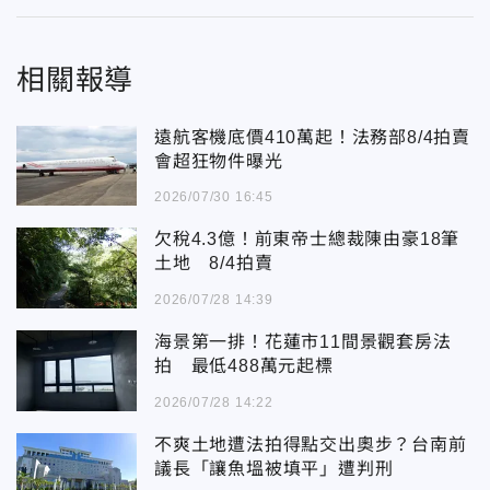
相關報導
遠航客機底價410萬起！法務部8/4拍賣
會超狂物件曝光
2026/07/30 16:45
欠稅4.3億！前東帝士總裁陳由豪18筆
土地 8/4拍賣
2026/07/28 14:39
海景第一排！花蓮市11間景觀套房法
拍 最低488萬元起標
2026/07/28 14:22
不爽土地遭法拍得點交出奧步？台南前
議長「讓魚塭被填平」遭判刑