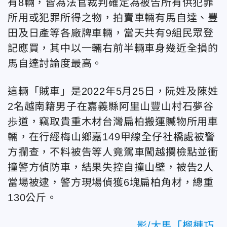
有8輛，皆為法官裁判確定為被告所有供犯罪
所用或犯罪所得之物，拍賣車輛有馬自達、豐
田及日產等各廠牌車輛，當天共有9組民眾登
記應買，其中以一輛右前半輛車身幾近全損的
馬自達討論度最高。
這輛「賊車」是2022年5月25日，阮姓及陳姓
2名越南籍男子在嘉義縣阿里山豐山村石夢谷
歩道，竊取貴重木材台灣扁柏搬運贓物所用車
輛，在行經梅山鄉嘉149甲線全仔社橋處被警
方攔查，不料被告等人竟駕車闖越攔檢點並衝
撞警方偵防車，結果失控自撞山壁，被告2人
當場被逮，警方現場偵獲6塊扁柏角材，總重
130公斤。
影/大馬「榴槤巧