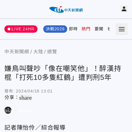
LIVE 24HR
決戰2026
即時
熱門
要聞
社會
娛樂
中天新聞網
大陸
總覽
嫌鳥叫聲吵「像在嘲笑他」！醉漢持
棍「打死10多隻紅鶴」遭判刑5年
發布:
2024/04/18 13:01
share
分享：
play_arrow
記者陳怡伶／綜合報導