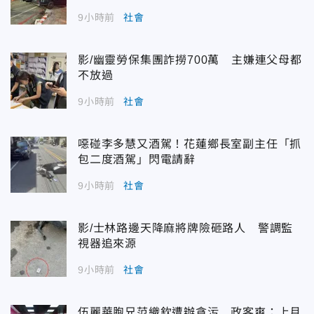
9小時前
社會
影/幽靈勞保集團詐撈700萬 主嫌連父母都
不放過
9小時前
社會
噁碰李多慧又酒駕！花蓮鄉長室副主任「抓
包二度酒駕」閃電請辭
9小時前
社會
影/士林路邊天降麻將牌險砸路人 警調監
視器追來源
9小時前
社會
伍麗華胞兄范織欽遭辦貪污 政客爽：上月