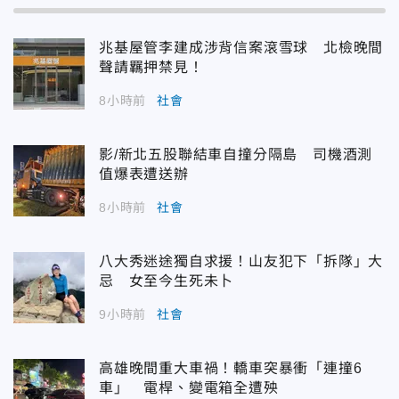
兆基屋管李建成涉背信案滾雪球 北檢晚間
聲請羈押禁見！
8小時前
社會
影/新北五股聯結車自撞分隔島 司機酒測
值爆表遭送辦
8小時前
社會
八大秀迷途獨自求援！山友犯下「拆隊」大
忌 女至今生死未卜
9小時前
社會
高雄晚間重大車禍！轎車突暴衝「連撞6
車」 電桿、變電箱全遭殃