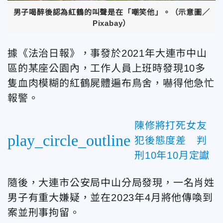
男子喝醉後認為紅鶴的叫聲是在「嘲笑他」。（示意圖／
Pixabay）
據《法治日報》，事發於2021年大連市中山
區的某座公園內，工作人員上班時發現10多
隻血肉模糊的紅鶴屍體遍布鳥舍，嚇得他急忙
報警。
陳修將打死女友
play_circle_outline
犯後態度差 判
刑10年10月定讞
隨後，大連市公安局中山分局發現，一名肖姓
男子有重大嫌疑，並在2023年4月將他傳喚到
案並刑事拘留。