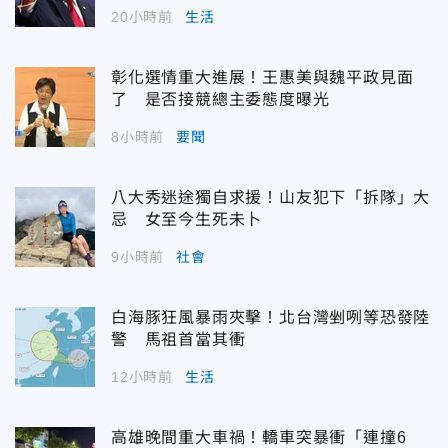
20小時前
生活
彰化選情重大進展！王惠美與魏平政見面
了 是否接競總主委態度曝光
8小時前
要聞
八大秀迷途獨自求援！山友犯下「拆隊」大
忌 女至今生死未卜
9小時前
社會
白海豚狂風暴雨夾擊！北台灣剉咧等恐發陸
警 馬祖首當其衝
12小時前
生活
高雄晚間重大車禍！轎車突暴衝「連撞6