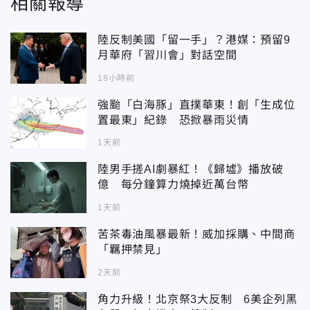
相關報導
陸反制美國「留一手」？港媒：預留9
月華府「習川會」對話空間
18小時前
強颱「白海豚」直撲華東！創「生成位
置最東」紀錄 恐掀暴雨災情
1天前
陸男手搓AI劇暴紅！《歸墟》播放破
億 每分鐘算力燒掉近萬台幣
1天前
苦茶毒油風暴最新！威加採購、中間商
「羈押禁見」
2天前
角力升級！北京祭3大反制 6美企列黑