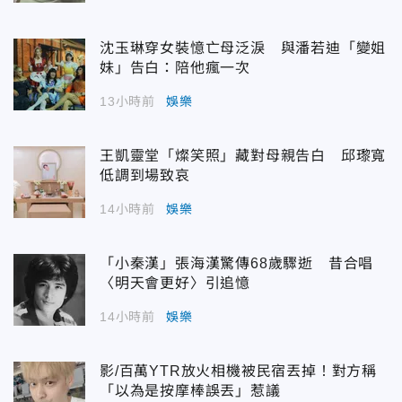
沈玉琳穿女裝憶亡母泛淚 與潘若迪「變姐
妹」告白：陪他瘋一次
13小時前
娛樂
王凱靈堂「燦笑照」藏對母親告白 邱瓈寬
低調到場致哀
14小時前
娛樂
「小秦漢」張海漢驚傳68歲驟逝 昔合唱
〈明天會更好〉引追憶
14小時前
娛樂
影/百萬YTR放火相機被民宿丟掉！對方稱
「以為是按摩棒誤丟」惹議