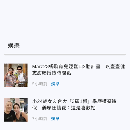
娛樂
Marz23暢聊育兒經鬆口2胎計畫 玖壹壹健
志甜曝婚禮時間點
5小時前
娛樂
小24歲女友台大「3碩1博」學歷遭疑造
假 姜厚任護愛：還是喜歡她
7小時前
娛樂