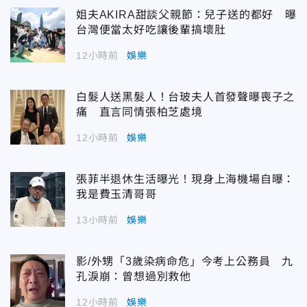
姐夫AKIRA甜談父親節：兒子送的都好 曝
台灣便當太好吃讓後輩搞壞肚
12小時前
娛樂
白髮人送黑髮人！台玻夫人首發聲曝喪子之
痛 直言同情張柏芝處境
12小時前
娛樂
張菲半退休生活曝光！現身上海機場自曝：
我是費玉清哥哥
13小時前
娛樂
影/外甥「3歲染病命危」今考上公務員 九
孔淚崩：曾想過別救他
12小時前
娛樂