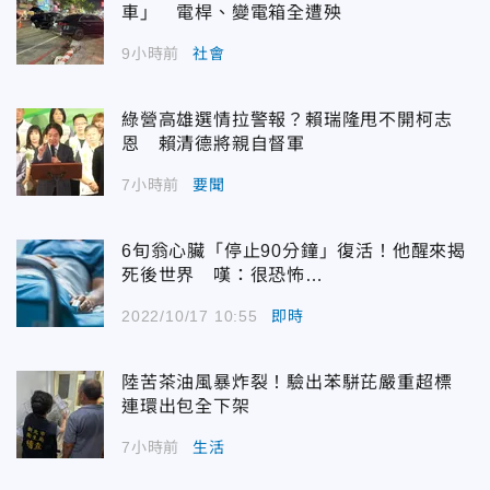
車」 電桿、變電箱全遭殃
9小時前
社會
綠營高雄選情拉警報？賴瑞隆甩不開柯志
恩 賴清德將親自督軍
7小時前
要聞
6旬翁心臟「停止90分鐘」復活！他醒來揭
死後世界 嘆：很恐怖…
2022/10/17 10:55
即時
陸苦茶油風暴炸裂！驗出苯駢芘嚴重超標
連環出包全下架
7小時前
生活