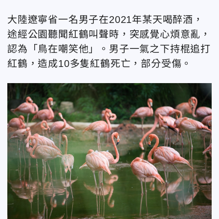
大陸遼寧省一名男子在2021年某天喝醉酒，
途經公園聽聞紅鶴叫聲時，突感覺心煩意亂，
認為「鳥在嘲笑他」。男子一氣之下持棍追打
紅鶴，造成10多隻紅鶴死亡，部分受傷。