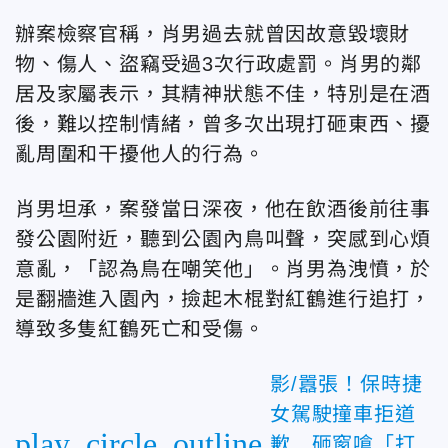
辦案檢察官稱，肖男過去就曾因故意毀壞財
物、傷人、盜竊受過3次行政處罰。肖男的鄰
居及家屬表示，其精神狀態不佳，特別是在酒
後，難以控制情緒，曾多次出現打砸東西、擾
亂周圍和干擾他人的行為。
肖男坦承，案發當日深夜，他在飲酒後前往事
發公園附近，聽到公園內鳥叫聲，突感到心煩
意亂，「認為鳥在嘲笑他」。肖男為洩憤，於
是翻牆進入園內，撿起木棍對紅鶴進行追打，
導致多隻紅鶴死亡和受傷。
影/囂張！保時捷
女駕駛撞車拒道
play_circle_outline
歉 砸窗嗆「打