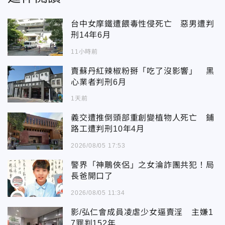
台中女摩鐵遭餵毒性侵死亡 惡男遭判
刑14年6月
11小時前
賣蘇丹紅辣椒粉掰「吃了沒影響」 黑
心業者判刑6月
1天前
義交遭推倒頭部重創變植物人死亡 鋪
路工遭判刑10年4月
2026/08/05 17:53
警界「神鵰俠侶」之女淪詐團共犯！局
長爸開口了
2026/08/05 11:34
影/弘仁會成員凌虐少女逼賣淫 主嫌1
7罪判152年