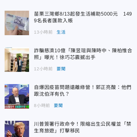
苗栗三灣鄉8/13起發生活補助5000元 149
9名長者匯款入帳
13小時前
生活
詐騙慈濟10億「陳昱瑄與陳時中、陳柏惟合
照」曝光！徐巧芯震撼出手
12小時前
要聞
自爆因疫苗問題遠離綠營！郭正亮酸：他們
跟沈伯洋有仇？
8小時前
要聞
川普簽署行政命令！限縮出生公民權並「禁
生育旅遊」打擊移民