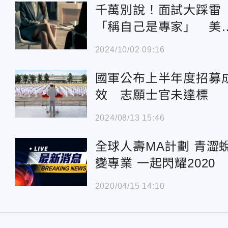
千萬別說！面試大踩雷
「稱自己是專家」 美
行長揭「絕不錄用」原
2024/10/02 09:16
國軍公布上半年度招募
效 志願士官未達標
2024/08/13 15:46
全球人壽MA計劃 青澀
變專業 一起閃耀2020
2020/04/15 14:10