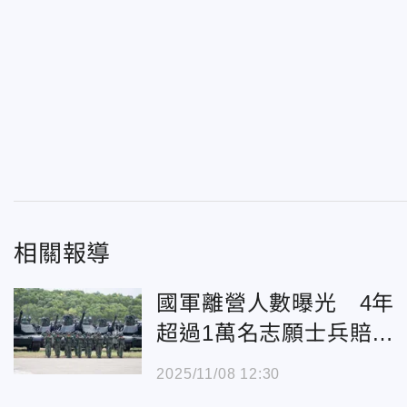
相關報導
國軍離營人數曝光 4年
超過1萬名志願士兵賠錢
退伍
2025/11/08 12:30