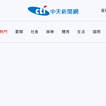
星
熱門
要聞
社會
娛樂
體育
生活
國際