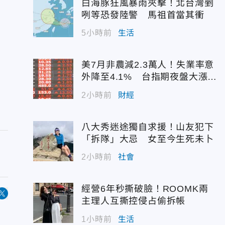
白海豚狂風暴雨夾擊！北台灣剉
咧等恐發陸警 馬祖首當其衝
5小時前
生活
美7月非農減2.3萬人！失業率意
外降至4.1% 台指期夜盤大漲7
45點
2小時前
財經
八大秀迷途獨自求援！山友犯下
「拆隊」大忌 女至今生死未卜
2小時前
社會
經營6年秒撕破臉！ROOMK兩
主理人互撕控侵占偷拆帳
1小時前
生活