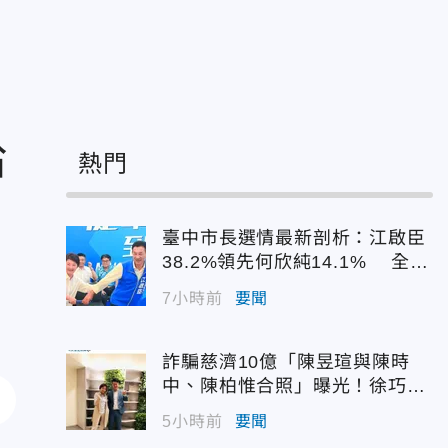
給
熱門
臺中市長選情最新剖析：江啟臣
38.2%領先何欣純14.1% 全世
代支持度全面居首
7小時前
要聞
詐騙慈濟10億「陳昱瑄與陳時
中、陳柏惟合照」曝光！徐巧芯
震撼出手
5小時前
要聞