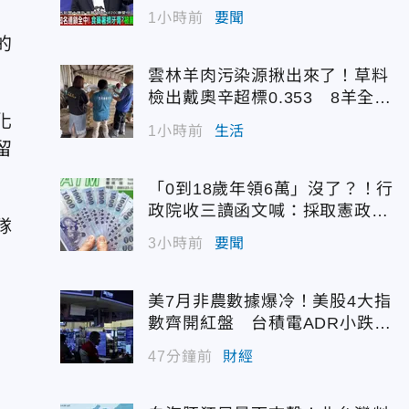
1小時前
要聞
的
雲林羊肉污染源揪出來了！草料
檢出戴奧辛超標0.353 8羊全撲
殺化製
化
1小時前
生活
留
「0到18歲年領6萬」沒了？！行
政院收三讀函文喊：採取憲政作
隊
為
3小時前
要聞
美7月非農數據爆冷！美股4大指
數齊開紅盤 台積電ADR小跌0.
45%
47分鐘前
財經