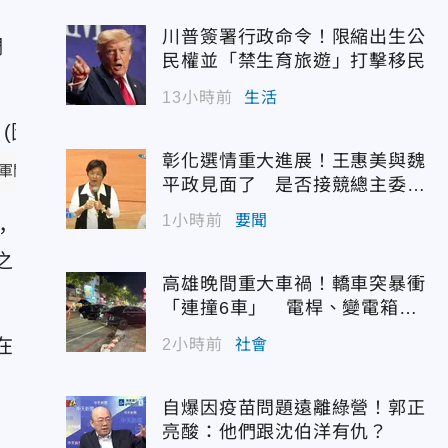
川普簽署行政命令！限縮出生公
調
民權並「禁生育旅遊」打擊移民
13小時前
生活
彰化選情重大進展！王惠美與魏
軍聞社)
平政見面了 是否接競總主委態
度曝光
1小時前
要聞
，
之
高雄晚間重大車禍！轎車突暴衝
「連撞6車」 電桿、變電箱全
遭殃
在
2小時前
社會
自爆因疫苗問題遠離綠營！郭正
亮酸：他們跟沈伯洋有仇？