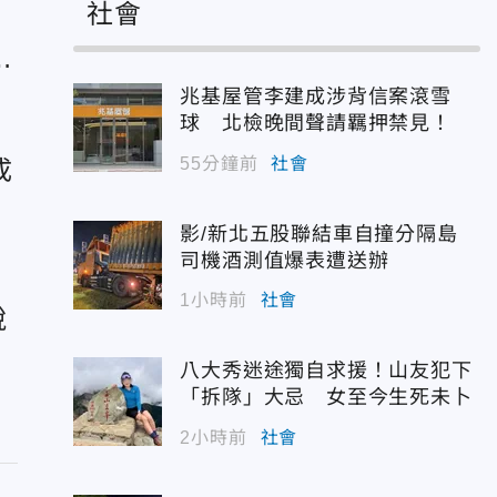
社會
執
因
兆基屋管李建成涉背信案滾雪
球 北檢晚間聲請羈押禁見！
55分鐘前
社會
成
影/新北五股聯結車自撞分隔島
司機酒測值爆表遭送辦
1小時前
社會
蛻
八大秀迷途獨自求援！山友犯下
「拆隊」大忌 女至今生死未卜
2小時前
社會