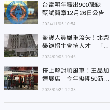
台電明年釋出900職缺
甄試簡章12月26日公告
2024/11/06 10:54
醫護人員嚴重流失！北榮
舉辦招生會搶人才 「外
科醫師」為最大挑戰
2024/09/05 10:46
搭上解封順風車！王品加
速展店 今年擬開50新店
再釋200職缺
2023/05/22 12:38