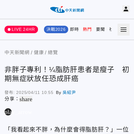
LIVE 24HR
決戰2026
即時
熱門
要聞
社會
娛樂
中天新聞網
健康
總覽
非胖子專利！¼脂肪肝患者是瘦子 初
期無症狀放任恐成肝癌
發布:
2025/04/11 10:55
By
吳紹尹
share
分享：
play_arrow
「我看起來不胖，為什麼會得脂肪肝？」一位