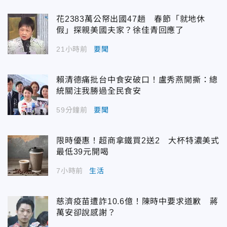
花2383萬公帑出國47趟 春節「就地休
假」探親美國夫家？徐佳青回應了
21小時前
要聞
賴清德痛批台中食安破口！盧秀燕開撕：總
統關注我勝過全民食安
59分鐘前
要聞
限時優惠！超商拿鐵買2送2 大杯特濃美式
最低39元開喝
7小時前
生活
慈濟疫苗遭詐10.6億！陳時中要求道歉 蔣
萬安卻說感謝？