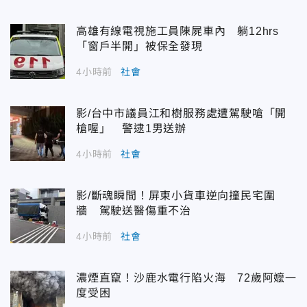
高雄有線電視施工員陳屍車內 躺12hrs
「窗戶半開」被保全發現
4小時前
社會
影/台中市議員江和樹服務處遭駕駛嗆「開
槍喔」 警逮1男送辦
4小時前
社會
影/斷魂瞬間！屏東小貨車逆向撞民宅圍
牆 駕駛送醫傷重不治
4小時前
社會
濃煙直竄！沙鹿水電行陷火海 72歲阿嬤一
度受困