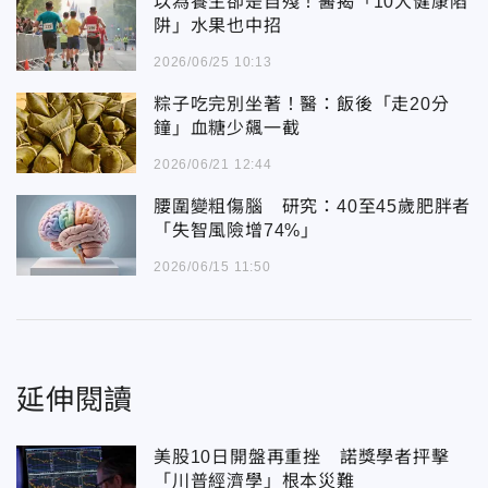
以為養生卻是自殘！醫揭「10大健康陷
阱」水果也中招
2026/06/25 10:13
粽子吃完別坐著！醫：飯後「走20分
鐘」血糖少飆一截
2026/06/21 12:44
腰圍變粗傷腦 研究：40至45歲肥胖者
「失智風險增74%」
2026/06/15 11:50
延伸閱讀
美股10日開盤再重挫 諾獎學者抨擊
「川普經濟學」根本災難