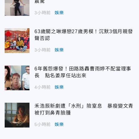
震驚
3小時前
娛樂
63歲關之琳爆戀27歲男模！沉默3個月親發
聲否認
3小時前
娛樂
6年舊怨爆發！田路路轟曹雨婷不配當理事
長 點名姜厚任站出來
4小時前
娛樂
禾浩辰新劇遭「水刑」險窒息 暴瘦變文青
被打到鼻青臉腫
5小時前
娛樂