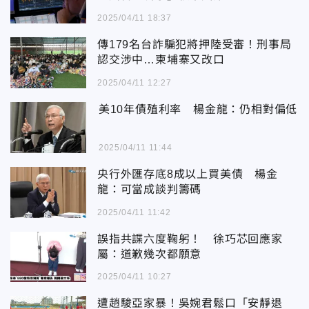
2025/04/11 18:37
傳179名台詐騙犯將押陸受審！刑事局
認交涉中…柬埔寨又改口
2025/04/11 12:27
美10年債殖利率 楊金龍：仍相對偏低
2025/04/11 11:44
央行外匯存底8成以上買美債 楊金
龍：可當成談判籌碼
2025/04/11 11:42
誤指共諜六度鞠躬！ 徐巧芯回應家
屬：道歉幾次都願意
2025/04/11 10:27
遭趙駿亞家暴！吳婉君鬆口「安靜退