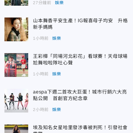
27分鐘前
娛樂
山本舞香平安生產！IG報喜母子均安 升格
新手媽媽
1小時前
娛樂
王彩樺「同場河北彩花」看球賽！天母球場
尬舞啦啦隊吐心聲
1小時前
娛樂
aespa下週二首攻大巨蛋！城市行銷六大亮
點公開 首創官方紀念章
2小時前
娛樂
埃及知名女星哈里發涉毒被判死！引發社會