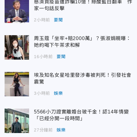
慈濟買疫苗遭詐騙10億！綠酸藍白翻車 作
家一句話反擊
2小時前
要聞
周玉蔻「坐牢+賠2000萬」？張淑娟親曝：
她約喝下午茶求和解
16小時前
要聞
埃及知名女星哈里發涉毒被判死！引發社會
震驚
3小時前
娛樂
5566小刀證實離婚台玻千金！認14年情變
「已經分開一段時間」
27分鐘前
娛樂