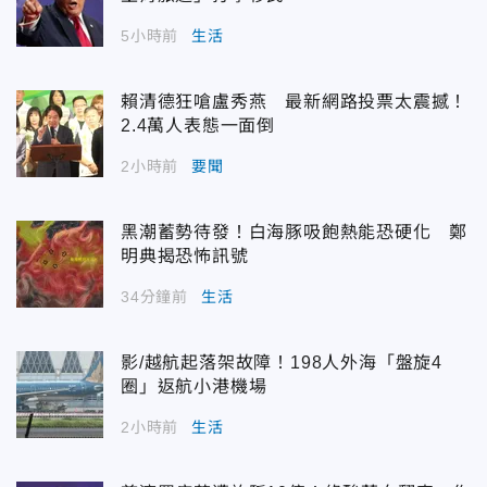
5小時前
生活
賴清德狂嗆盧秀燕 最新網路投票太震撼！
2.4萬人表態一面倒
2小時前
要聞
黑潮蓄勢待發！白海豚吸飽熱能恐硬化 鄭
明典揭恐怖訊號
34分鐘前
生活
影/越航起落架故障！198人外海「盤旋4
圈」返航小港機場
2小時前
生活