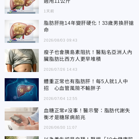
週甩11公斤
1天前
脂肪肝拖14年變肝硬化！33歲男換肝搶
命
2026/08/03 09:43
瘦子也會胰島素阻抗！醫點名亞洲人內
臟脂肪比西方人更早堆積
2026/07/26 14:43
體重正常也有脂肪肝！每5人就1人中
招 心血管風險不輸胖子
2026/07/04 12:55
血糖正常≠沒事！醫示警：脂肪代謝失
衡才是糖尿病前兆
2026/06/30 11:07