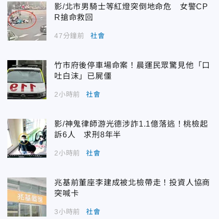
影/北市男騎士等紅燈突倒地命危 女警CP
R搶命救回
47分鐘前
社會
竹市府後停車場命案！晨運民眾驚見他「口
吐白沫」已屍僵
2小時前
社會
影/神鬼律師游光德涉詐1.1億落逃！桃檢起
訴6人 求刑8年半
2小時前
社會
兆基前董座李建成被北檢帶走！投資人協商
突喊卡
3小時前
社會