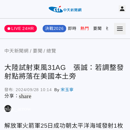
LIVE 24HR
決戰2026
即時
熱門
要聞
社會
娛樂
中天新聞網
要聞
總覽
大陸試射東風31AG 張誠：若調整發
射點將落在美國本土旁
發布:
2024/09/28 10:14
By
宋玉寧
share
分享：
play_arrow
解放軍火箭軍25日成功朝太平洋海域發射1枚