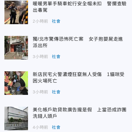
暖暖男單手騎車蛇行安全帽未扣 警攔查驗
出毒駕
2小時前
社會
獨/北市驚傳恐怖死亡案 女子抱嬰屍走進
派出所
3小時前
社會
新店民宅火警濃煙狂竄無人受傷 1貓咪受
困火場死亡
3小時前
社會
美化帳戶助貸款廣告攏是假 上當恐成詐團
洗錢人頭戶
4小時前
社會