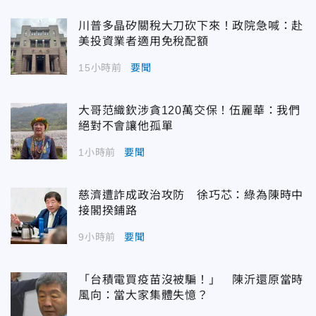
川普多晶矽關稅大刀砍下來！政院急喊：赴
美投資業者適用免稅配額
15小時前
要聞
大哥范織欽涉貪120萬交保！伍麗華：我們
絕對不會讓他孤單
1小時前
要聞
慈濟遭詐成政治攻防 徐巧芯：綠為陳時中
接閣揆鋪路
9小時前
要聞
「台積電買疫苗沒被騙！」 陳沂還原當時
風向：當大家集體失憶？