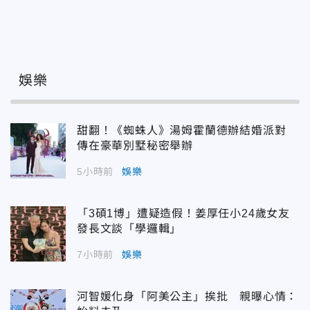
娛樂
甜翻！《蜘蛛人》湯姆霍蘭德辦結婚派對
傳在豪華別墅秘密舉辦
5小時前
娛樂
「3碩1博」遭疑造假！姜厚任小24歲女友
發長文談「學邏輯」
7小時前
娛樂
河智媛化身「阿美公主」挨批 親曝心情：