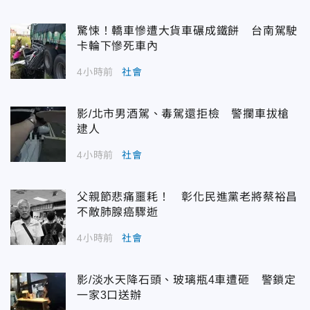
驚悚！轎車慘遭大貨車碾成鐵餅 台南駕駛
卡輪下慘死車內
4小時前
社會
影/北市男酒駕、毒駕還拒檢 警攔車拔槍
逮人
4小時前
社會
父親節悲痛噩耗！ 彰化民進黨老將蔡裕昌
不敵肺腺癌驟逝
4小時前
社會
影/淡水天降石頭、玻璃瓶4車遭砸 警鎖定
一家3口送辦