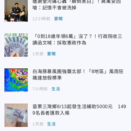
遭謝金河痛心轟「顛倒黑白」！蔣萬安回
嗆：記憶不會被洗掉
12小時前
要聞
「0到18歲年領6萬」沒了？！行政院收三
讀函文喊：採取憲政作為
1天前
要聞
白海豚暴風圈強襲北部！「8地區」風雨狂
飆達放假標準
7小時前
生活
苗栗三灣鄉8/13起發生活補助5000元 149
9名長者匯款入帳
1天前
生活