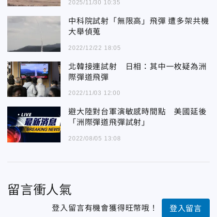
2025/11/30 10:35
中科院試射「無限高」飛彈 遭多架共機
大舉偵蒐
2022/12/22 18:05
北韓接連試射 日相：其中一枚疑為洲
際彈道飛彈
2022/11/03 12:00
避大陸對台軍演敏感時間點 美國延後
「洲際彈道飛彈試射」
2022/08/05 13:08
留言衝人氣
登入留言有機會獲得旺幣哦！
登入留言