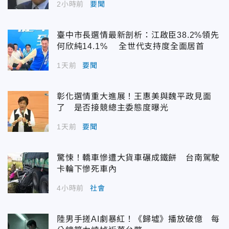
2小時前
要聞
臺中市長選情最新剖析：江啟臣38.2%領先
何欣純14.1% 全世代支持度全面居首
1天前
要聞
彰化選情重大進展！王惠美與魏平政見面
了 是否接競總主委態度曝光
1天前
要聞
驚悚！轎車慘遭大貨車碾成鐵餅 台南駕駛
卡輪下慘死車內
4小時前
社會
陸男手搓AI劇暴紅！《歸墟》播放破億 每