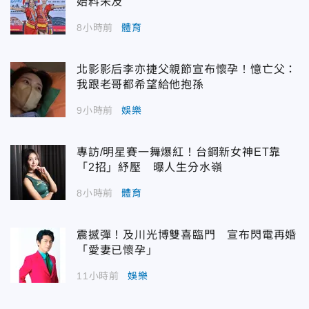
始料未及
8小時前
體育
北影影后李亦捷父親節宣布懷孕！憶亡父：
我跟老哥都希望給他抱孫
9小時前
娛樂
專訪/明星賽一舞爆紅！台鋼新女神ET靠
「2招」紓壓 曝人生分水嶺
8小時前
體育
震撼彈！及川光博雙喜臨門 宣布閃電再婚
「愛妻已懷孕」
11小時前
娛樂