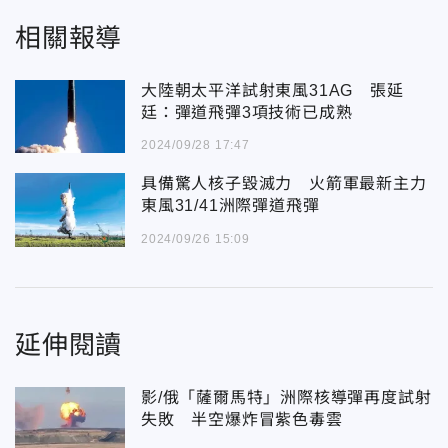
相關報導
大陸朝太平洋試射東風31AG 張延
廷：彈道飛彈3項技術已成熟
2024/09/28 17:47
具備驚人核子毀滅力 火箭軍最新主力
東風31/41洲際彈道飛彈
2024/09/26 15:09
延伸閱讀
影/俄「薩爾馬特」洲際核導彈再度試射
失敗 半空爆炸冒紫色毒雲