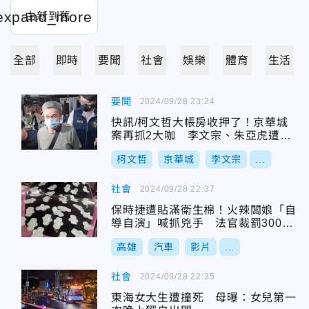
全部
即時
要聞
社會
娛樂
體育
生活
要聞
2024/09/28 23:24
快訊/柯文哲大帳房收押了！京華城
案再抓2大咖 李文宗、朱亞虎遭裁
定羈押禁見
柯文哲
京華城
李文宗
...
社會
2024/09/28 22:37
保時捷遭貼滿衛生棉！火辣闆娘「自
導自演」喊抓兇手 法官裁罰3000
元
高雄
汽車
影片
...
社會
2024/09/28 22:35
東海女大生遭撞死 母曝：女兒第一