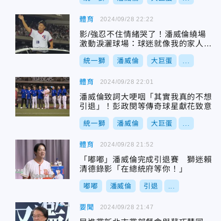
體育
2024/09/28 22:22
影/強忍不住情緒哭了！潘威倫繞場
激動淚灑球場：球迷就像我的家人一
樣
統一獅
潘威倫
大巨蛋
...
體育
2024/09/28 22:01
潘威倫致詞大哽咽「其實我真的不想
引退」！彭政閔等傳奇球星獻花致意
統一獅
潘威倫
大巨蛋
...
體育
2024/09/28 21:52
「嘟嘟」潘威倫完成引退賽 獅迷賴
清德錄影「在總統府等你！」
嘟嘟
潘威倫
引退
...
要聞
2024/09/28 21:47