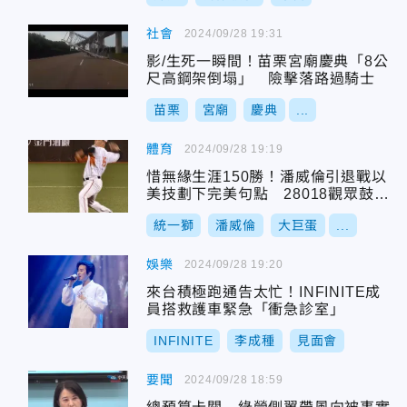
社會
2024/09/28 19:31
影/生死一瞬間！苗栗宮廟慶典「8公
尺高鋼架倒塌」 險擊落路過騎士
苗栗
宮廟
慶典
...
體育
2024/09/28 19:19
惜無緣生涯150勝！潘威倫引退戰以
美技劃下完美句點 28018觀眾鼓掌
致敬
統一獅
潘威倫
大巨蛋
...
娛樂
2024/09/28 19:20
來台積極跑通告太忙！INFINITE成
員搭救護車緊急「衝急診室」
INFINITE
李成種
見面會
要聞
2024/09/28 18:59