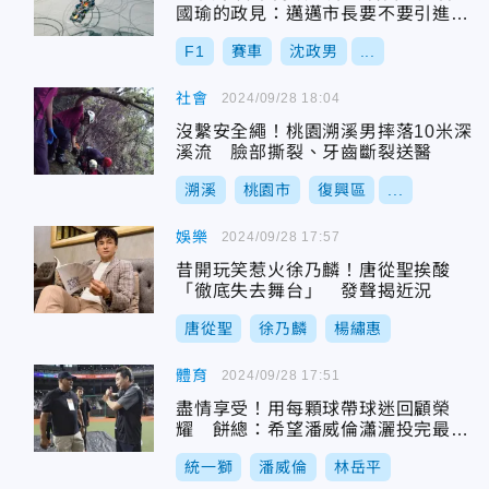
國瑜的政見：邁邁市長要不要引進一
下？
F1
賽車
沈政男
...
社會
2024/09/28 18:04
沒繫安全繩！桃園溯溪男摔落10米深
溪流 臉部撕裂、牙齒斷裂送醫
溯溪
桃園市
復興區
...
娛樂
2024/09/28 17:57
昔開玩笑惹火徐乃麟！唐從聖挨酸
「徹底失去舞台」 發聲揭近況
唐從聖
徐乃麟
楊繡惠
體育
2024/09/28 17:51
盡情享受！用每顆球帶球迷回顧榮
耀 餅總：希望潘威倫瀟灑投完最終
戰
統一獅
潘威倫
林岳平