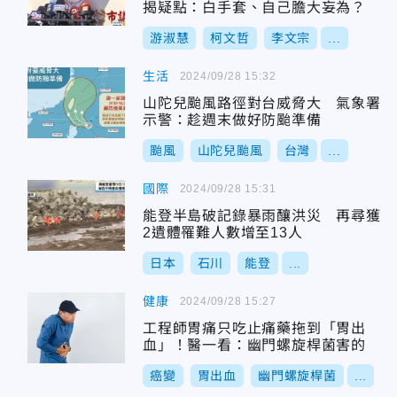
揭疑點：白手套、自己膽大妄為？
游淑慧
柯文哲
李文宗
...
生活
2024/09/28 15:32
山陀兒颱風路徑對台威脅大 氣象署
示警：趁週末做好防颱準備
颱風
山陀兒颱風
台灣
...
國際
2024/09/28 15:31
能登半島破記錄暴雨釀洪災 再尋獲
2遺體罹難人數增至13人
日本
石川
能登
...
健康
2024/09/28 15:27
工程師胃痛只吃止痛藥拖到「胃出
血」！醫一看：幽門螺旋桿菌害的
癌變
胃出血
幽門螺旋桿菌
...