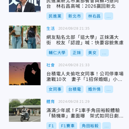
民進黨新北市黨部餐會與蘇巧慧同
台 林右昌高喊：2026贏回新北
民進黨
新北市
林右昌
...
生活
2024/09/28 21:35
網友點名北部「這大學」正妹滿大
街 校友「認證」喊：快要容貌焦慮
輔仁大學
正妹
美女
...
社會
2024/09/28 21:33
台積電人夫偷吃女同事！公司停車場
激戰10次 妻子「1招保婚姻」小三
慘了
女同事
台積電
婚外情
...
體育
2024/09/28 21:29
滿滿少年感！F1車手角田裕毅體驗
「騎機車」畫面曝 架式如同日劇男
主角
F1
F1賽車
角田裕毅
...