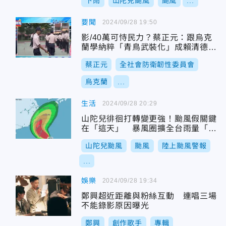
下雨
山陀兒颱風
颱風
...
要聞
2024/09/28 19:50
影/40萬可恃民力？蔡正元：跟烏克
蘭學納粹「青鳥武裝化」成賴清德的
蓋世太保
蔡正元
全社會防衛韌性委員會
烏克蘭
...
生活
2024/09/28 20:29
山陀兒徘徊打轉變更強！颱風假關鍵
在「這天」 暴風圈擴全台雨量「紫
爆」
山陀兒颱風
颱風
陸上颱風警報
...
娛樂
2024/09/28 19:34
鄭興超近距離與粉絲互動 連唱三場
不能錄影原因曝光
鄭興
創作歌手
專輯