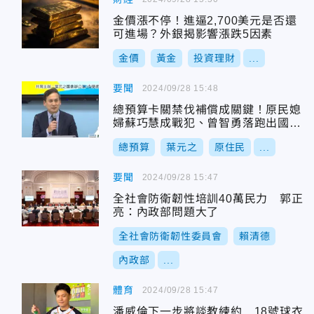
金價漲不停！進逼2,700美元是否還
可進場？外銀揭影響漲跌5因素
金價
黃金
投資理財
...
要聞
2024/09/28 15:48
總預算卡關禁伐補償成關鍵！原民媳
婦蘇巧慧成戰犯、曾智勇落跑出國也
挨批
總預算
葉元之
原住民
...
要聞
2024/09/28 15:47
全社會防衛韌性培訓40萬民力 郭正
亮：內政部問題大了
全社會防衛韌性委員會
賴清德
內政部
...
體育
2024/09/28 15:47
潘威倫下一步將談教練約 18號球衣