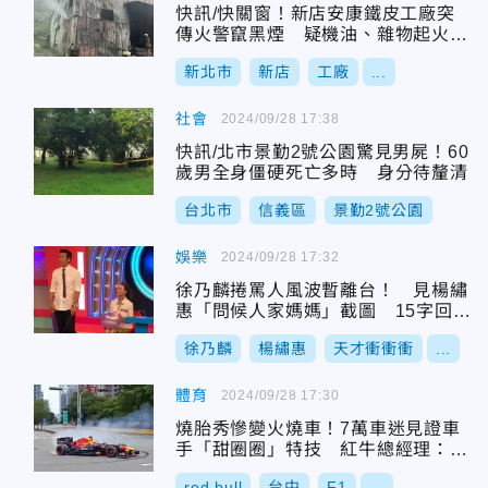
快訊/快關窗！新店安康鐵皮工廠突
傳火警竄黑煙 疑機油、雜物起火釀
禍
新北市
新店
工廠
...
社會
2024/09/28 17:38
快訊/北市景勤2號公園驚見男屍！60
歲男全身僵硬死亡多時 身分待釐清
台北市
信義區
景勤2號公園
娛樂
2024/09/28 17:32
徐乃麟捲罵人風波暫離台！ 見楊繡
惠「問候人家媽媽」截圖 15字回應
網友
徐乃麟
楊繡惠
天才衝衝衝
...
體育
2024/09/28 17:30
燒胎秀慘變火燒車！7萬車迷見證車
手「甜圈圈」特技 紅牛總經理：很
正常
red bull
台中
F1
...