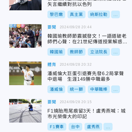
矢言繼續對抗以色列
黎巴嫩
真主黨
納斯拉勒
...
要聞
2024/09/28 20:44
韓國瑜教師節震撼發文！一語道破老
師們心聲：在21世紀傳道授業解惑並
不容易
韓國瑜
教師節
立法院長
...
體育
2024/09/28 20:32
潘威倫大巨蛋引退賽先發6.2局掌聲
中退場 生涯149勝中職最多
潘威倫
統一獅
中華職棒
...
要聞
2024/09/28 20:15
F1燒胎甩尾痕留3天！盧秀燕喊：城
市光榮偉大的印記
F1賽車
台中
盧秀燕
...