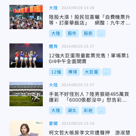
大陸
2024/09/28 15:39
陸股大漲！股民狂喜曬「自費機票升
等、訂豪華飯店」 網酸：九牛才回
一毛
大陸
股市
股民
...
體育
2024/09/28 15:37
12強大巨蛋限量套票完售！單場票1
0/4中午全面開賣
12強
棒球
大巨蛋
...
大陸
2024/09/28 15:37
手氣不好怪別人？陸男狠砸495萬買
運彩 「6000張都沒中」怒告彩券
行
大陸
湖北
彩迷
...
要聞
2024/09/28 15:34
柯文哲大帳房李文宗遭聲押 游淑慧