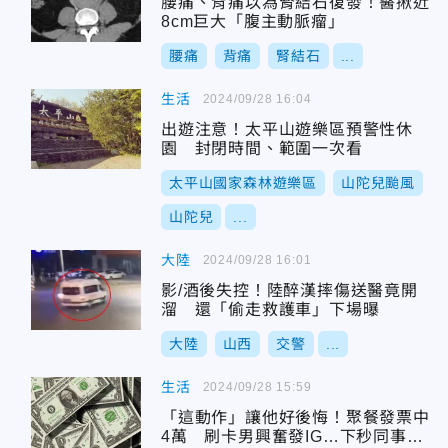
腰痛、背痛以為腎結石復發！醫揪近
8cm巨大「腹主動脈瘤」
腰痛
背痛
腎結石
...
生活
2024/09/28 16:04
出遊注意！太平山遊樂區預警性休
園 封閉時間、範圍一次看
太平山國家森林遊樂區
山陀兒颱風
山陀兒
...
大陸
2024/09/28 16:01
影/酒後失控！陸醉漢摔傷送醫竟開
溜 還「偷走救護車」下場曝
大陸
山西
交警
...
生活
2024/09/28 15:59
「這動作」讓他好後悔！聚餐發票中
4萬 刷卡男興奮發IG…下秒同事要