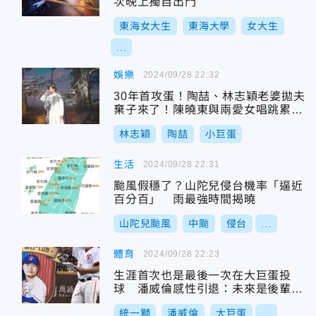
次晚上獨自出門
東海女大生
東海大學
女大生
...
娛樂
2024/09/28 22:32
30年首攻蛋！陶喆、林志穎老婆拋夫
棄子來了！陳曉東與兩愛女唱跳累到
2度躺平
林志穎
陶喆
小巨蛋
生活
2024/09/28 22:31
颱風假穩了？山陀兒侵台機率「逼近
百分百」 雨最強時間揭曉
山陀兒颱風
中颱
侵台
...
體育
2024/09/28 22:23
生涯首次也是最後一次在大巨蛋投
球 潘威倫感性引退：未來是後輩的
舞台
統一獅
潘威倫
大巨蛋
...