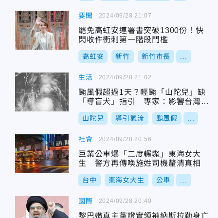
要聞
2024/09/28 21:07
罷免高虹安連署書突破1300份！快
閃收件衝刺第一階段門檻
高虹安
新竹
新竹市長
...
生活
2024/09/28 21:02
颱風假超過1天？輕颱「山陀兒」缺
「導盲犬」指引 專家：影響台灣時
間拉長
山陀兒
導引氣流
颱風假
...
社會
2024/09/28 20:56
巨業公車爆「二度輾斃」東海女大
生 警方再傳喚施姓司機釐清真相
台中
東海女大生
公車
...
國際
2024/09/28 20:40
黎巴嫩真主黨證實領袖納斯拉勒身亡