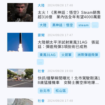
大陸
2024/09/28 17:48
太火！《黑神話：悟空》Steam銷售
超316億 業內估全年有望4000萬套
大陸
黑神話：悟空
steam
...
要聞
2024/09/28 17:47
大陸朝太平洋試射東風31AG 張延
廷：彈道飛彈3項技術已成熟
東風31AG
火箭軍
洲際彈道飛彈
...
社會
2024/09/28 19:00
快訊/撞擊瞬間曝光！北市駕駛剛滿1
8歲猛撞機車 女騎士騰空摔地爆頭
亡
台北市
松山區
社會
2024/09/28 17:48