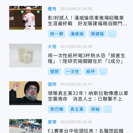
體育
2024/09/28 18:09
影/好感人！潘威倫搭車進場迎職業
生涯最終戰 好友陽建福親自開門相
迎
統一獅
潘威倫
陽建福
...
大陸
2024/09/28 18:08
用一次性紙杯喝3杯熱水恐「損害生
殖」！陸研究揭關鍵在於「1成分」
塑膠
一次性
紙杯
...
國際
2024/09/28 18:07
領導真主黨32年！納斯拉勒傳遭以軍
空襲喪命 消息人士：已聯繫不上
黎巴嫩
真主黨
領袖
...
要聞
2024/09/28 18:05
F1賽車台中街頭狂奔！名醫想起韓