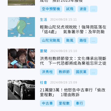
成功 預計2025年服役
空中預警機
試飛
波音
...
生活
2024/09/28 15:11
輕颱山陀兒虎視眈眈！強降雨區落在
「這4處」 氣象署示警：及早防颱
山陀兒颱風
颱風
路徑
...
要聞
2024/09/28 15:10
洪秀柱教師節發文：文化傳承出現斷
代 下一代恐都將成為棄祖忘宗之徒
洪秀柱
教師節
國民黨
...
社會
2024/09/28 15:09
21萬變3萬！他怒告中古車行「偷改
里程數」 1理由敗訴
中古車
里程數
車行