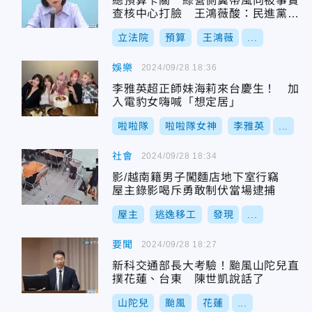
總預算卡關 綠營側翼帶風向被事實
查核中心打臉 王鴻薇酸：民進黨又
輸不起了
立法院
預算
王鴻薇
...
娛樂
2024/09/28 18:36
李雅英超正師妹海莉來台慶生！ 加
入電豹女嗨喊「想定居」
啦啦隊
啦啦隊女神
李雅英
...
社會
2024/09/28 18:34
影/越南籍男子闖麵店地下室行竊
屋主錄影喝斥勇敢制伏當場逮捕
屋主
逃逸移工
發現
...
要聞
2024/09/28 18:27
新科交通部長大考驗！颱風山陀兒直
撲花蓮、台東 陳世凱說話了
山陀兒
颱風
花蓮
...