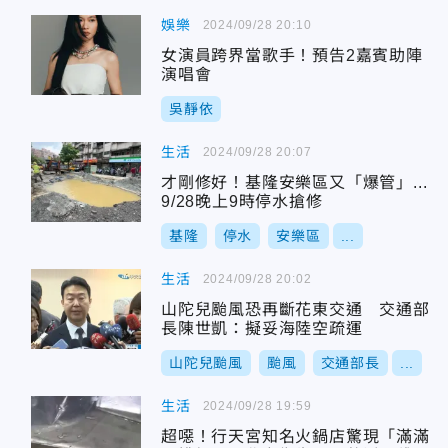
娛樂
2024/09/28 20:10
女演員跨界當歌手！預告2嘉賓助陣
演唱會
吳靜依
生活
2024/09/28 20:07
才剛修好！基隆安樂區又「爆管」...
9/28晚上9時停水搶修
基隆
停水
安樂區
...
生活
2024/09/28 20:02
山陀兒颱風恐再斷花東交通 交通部
長陳世凱：擬妥海陸空疏運
山陀兒颱風
颱風
交通部長
...
生活
2024/09/28 19:59
超噁！行天宮知名火鍋店驚現「滿滿