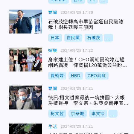
要聞
2024/09/28 17:30
石破茂逆轉高市早苗當選自民黨總
裁！謝長廷曝三原因
日本
自民黨
石破茂
...
娛樂
2024/09/28 17:22
身家達上億！CEO網紅夏筠婷走過
網路霸凌 慷慨捐120萬做公益盼
「善心循環」
夏筠婷
HBD
CEO網紅
要聞
2024/09/28 17:21
快訊/柯文哲案最後一塊拼圖？大帳
房遭聲押 李文宗、朱亞虎羈押庭定
18:50召開
柯文哲
京華城
李文宗
...
生活
2024/09/28 17:21