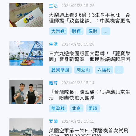
生活
2024/09/28 15:26
大樂透上看3.6億！3生肖手氣旺 命
理師揭「致富祕訣」：中獎機會更高
大樂透
財運
偏財
...
生活
2024/09/28 15:20
三六九遊樂園版圖大翻轉！「麗寶樂
園」晉身新龍頭 鄉民熱議崛起原因
麗寶樂園
劍湖山
六福村
...
體育
2024/09/28 15:14
「台灣隊長」陳盈駿：很適應北京生
活 盼盡快融入團隊
陳盈駿
北京
周琦
要聞
2024/09/28 15:11
英國空軍第一架E-7預警機首次試飛