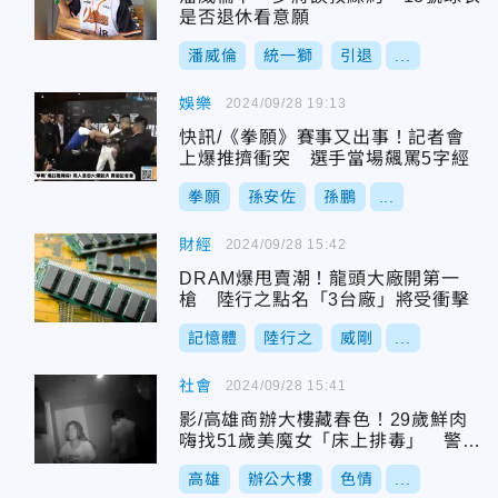
是否退休看意願
潘威倫
統一獅
引退
...
娛樂
2024/09/28 19:13
快訊/《拳願》賽事又出事！記者會
上爆推擠衝突 選手當場飆罵5字經
拳願
孫安佐
孫鵬
...
財經
2024/09/28 15:42
DRAM爆甩賣潮！龍頭大廠開第一
槍 陸行之點名「3台廠」將受衝擊
記憶體
陸行之
威剛
...
社會
2024/09/28 15:41
影/高雄商辦大樓藏春色！29歲鮮肉
嗨找51歲美魔女「床上排毒」 警逮
3人送辦
高雄
辦公大樓
色情
...