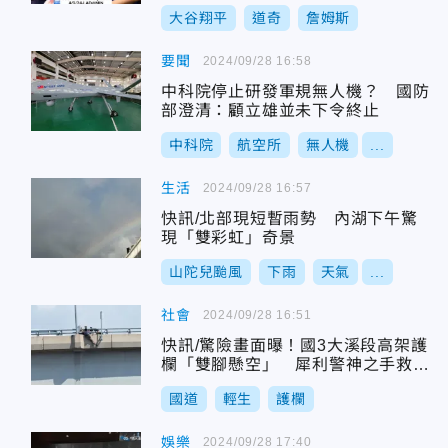
大谷翔平
道奇
詹姆斯
要聞
2024/09/28 16:58
中科院停止研發軍規無人機？ 國防
部澄清：顧立雄並未下令終止
中科院
航空所
無人機
...
生活
2024/09/28 16:57
快訊/北部現短暫雨勢 內湖下午驚
現「雙彩虹」奇景
山陀兒颱風
下雨
天氣
...
社會
2024/09/28 16:51
快訊/驚險畫面曝！國3大溪段高架護
欄「雙腳懸空」 犀利警神之手救回
一命
國道
輕生
護欄
娛樂
2024/09/28 17:40