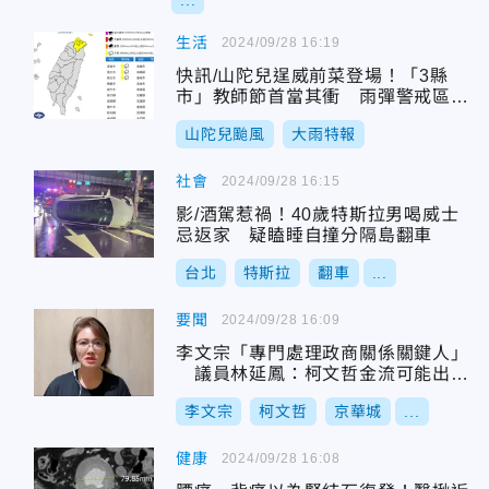
...
生活
2024/09/28 16:19
快訊/山陀兒逞威前菜登場！「3縣
市」教師節首當其衝 雨彈警戒區曝
光
山陀兒颱風
大雨特報
社會
2024/09/28 16:15
影/酒駕惹禍！40歲特斯拉男喝威士
忌返家 疑瞌睡自撞分隔島翻車
台北
特斯拉
翻車
...
要聞
2024/09/28 16:09
李文宗「專門處理政商關係關鍵人」
議員林延鳳：柯文哲金流可能出現
重大破口
李文宗
柯文哲
京華城
...
健康
2024/09/28 16:08