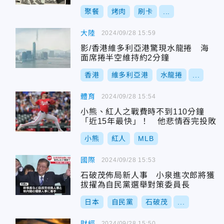
求分錢
聚餐
烤肉
刷卡
...
大陸
2024/09/28 15:59
影/香港維多利亞港驚現水龍捲 海
面席捲半空維持約2分鐘
香港
維多利亞港
水龍捲
...
體育
2024/09/28 15:54
小熊、紅人之戰費時不到110分鐘
「近15年最快」！ 他悲情吞完投敗
小熊
紅人
MLB
國際
2024/09/28 15:53
石破茂佈局新人事 小泉進次郎將獲
拔擢為自民黨選舉對策委員長
日本
自民黨
石破茂
...
財經
2024/09/28 15:50