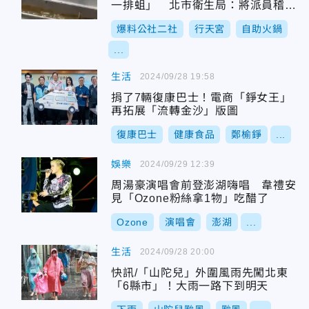
一排蛆」 北市衛生局：將派員稽查
並限期改善
爆料公社二社
行天宮
自助火鍋
...
生活
2024/09/28 19:58
捐了7輛復康巴士！電商「錚女王」
再拓展「流轉金沙」版圖
復康巴士
健康食品
鄭榆錚
...
娛樂
2024/09/29 12:39
周湯豪演唱會前登澎湖嗨唱 韋禮安
見「Ozone粉絲拿1物」吃醋了
Ozone
演唱會
澎湖
...
生活
2024/09/28 20:00
快訊/「山陀兒」外圍風雨先闖北東
「6縣市」！大雨一路下到明天