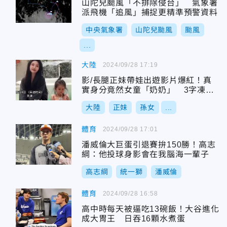
山陀兒颱風「不排除侵台」 氣象署
派飛機「追風」捕捉更精準預警資料
中央氣象署
山陀兒颱風
颱風
...
大陸
2024/09/28 17:19
影/長腿正妹帶娃出遊影片爆紅！真
實身分竟然女童「奶奶」 3字凍齡
秘訣曝
大陸
正妹
孫女
...
體育
2024/09/28 17:01
潘威倫大巨蛋引退賽拚150勝！高志
綱：他投球身影會在我腦海一輩子
高志綱
統一獅
潘威倫
體育
2024/09/28 16:58
高中時每天被逼吃13碗飯！大谷進化
成大胃王 日吞16顆水煮蛋