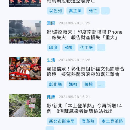
袖納斯拉勒遭空襲身亡
以色列
真主黨
死亡
...
國際
2024/09/28 16:29
影/濃煙蔽天！印度南部塔塔iPhone
工廠失火 報告財產損失「重大」
印度
蘋果
代工廠
...
生活
2024/09/28 16:26
賜福信眾！彰化媽祖祈福文化節聯合
遶境 接駕熱鬧滾滾宛如嘉年華會
彰化縣
媽祖
繞境
...
健康
2024/09/28 16:21
影/新北「本土登革熱」今再新增14
例！8潛藏感染者從篩檢站找出
新北市衛生局
登革熱
本土登革熱