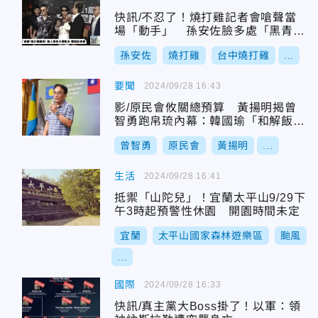
快訊/不忍了！燒打雞記者會嗆聲當
場「動手」 孫安佐臉多處「黑青」
傷勢曝光
孫安佐
燒打雞
台中燒打雞
...
要聞
2024/09/28 16:43
影/原民會攸關總預算 黃揚明揭曾
智勇跑帛琉內幕：韓國瑜「和解飯」
恐卡關
曾智勇
原民會
黃揚明
...
生活
2024/09/28 16:41
抵禦「山陀兒」！宜蘭太平山9/29下
午3時起預警性休園 開園時間未定
宜蘭
太平山國家森林遊樂區
颱風
...
國際
2024/09/28 16:33
快訊/真主黨大Boss掛了！以軍：領