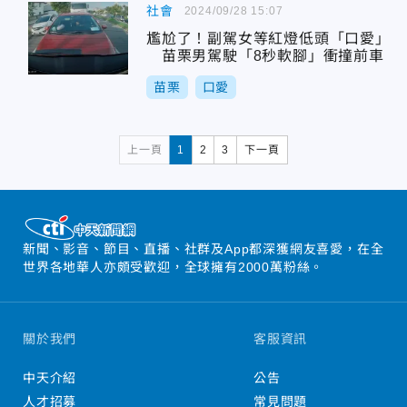
社會
2024/09/28 15:07
尷尬了！副駕女等紅燈低頭「口愛」
苗栗男駕駛「8秒軟腳」衝撞前車
苗栗
口愛
上一頁
1
2
3
下一頁
新聞、影音、節目、直播、社群及App都深獲網友喜愛，在全
世界各地華人亦頗受歡迎，全球擁有2000萬粉絲。
關於我們
客服資訊
中天介紹
公告
人才招募
常見問題