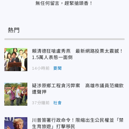
無任何留言，趕緊搶頭香！
熱門
賴清德狂嗆盧秀燕 最新網路投票太震撼！
1.5萬人表態一面倒
14小時前
要聞
疑涉原鄉工程貪污弊案 高雄市議員范織欽
遭聲押
37分鐘前
社會
川普簽署行政命令！限縮出生公民權並「禁
生育旅遊」打擊移民