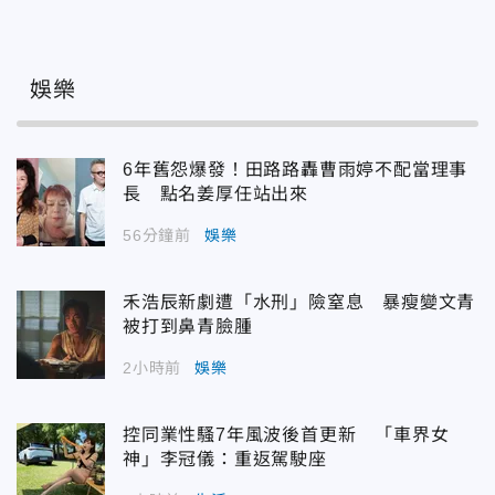
娛樂
6年舊怨爆發！田路路轟曹雨婷不配當理事
長 點名姜厚任站出來
56分鐘前
娛樂
禾浩辰新劇遭「水刑」險窒息 暴瘦變文青
被打到鼻青臉腫
2小時前
娛樂
控同業性騷7年風波後首更新 「車界女
神」李冠儀：重返駕駛座