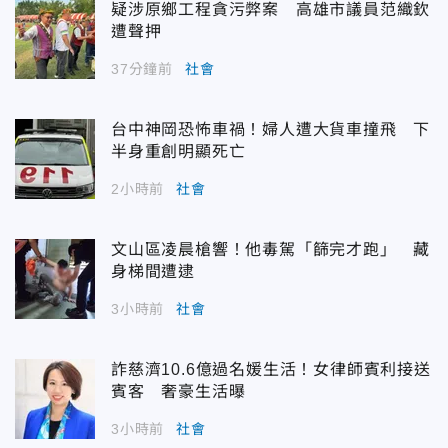
疑涉原鄉工程貪污弊案 高雄市議員范織欽
遭聲押
37分鐘前
社會
台中神岡恐怖車禍！婦人遭大貨車撞飛 下
半身重創明顯死亡
2小時前
社會
文山區凌晨槍響！他毒駕「篩完才跑」 藏
身梯間遭逮
3小時前
社會
詐慈濟10.6億過名媛生活！女律師賓利接送
賓客 奢豪生活曝
3小時前
社會