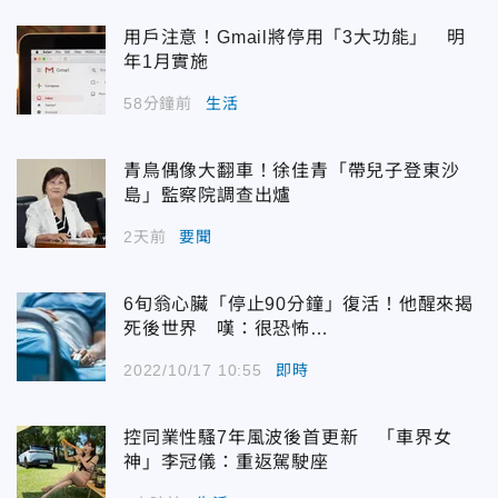
用戶注意！Gmail將停用「3大功能」 明
年1月實施
58分鐘前
生活
青鳥偶像大翻車！徐佳青「帶兒子登東沙
島」監察院調查出爐
2天前
要聞
6旬翁心臟「停止90分鐘」復活！他醒來揭
死後世界 嘆：很恐怖…
2022/10/17 10:55
即時
控同業性騷7年風波後首更新 「車界女
神」李冠儀：重返駕駛座