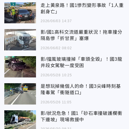
走上黃泉路！國1慘烈變形事故「1人重
創身亡」
2026/06/03 14:37
影/國1高科交流道嚴重狀況！拖車撞分
隔島慘「折甘蔗」塞爆
2026/06/02 08:02
影/擋風玻璃撞掉「車頭全毀」！國3龍
井段女駕駛一度受困
2026/05/28 10:25
是想玩掉幾個人的命！國3尖峰時刻基
隆毒駕「衝隧道口」
2026/05/26 11:05
影/狀況危急！國1「砂石車撞破護欄衝
下邊坡」現場救援中