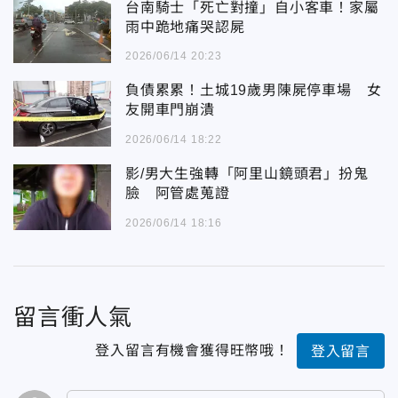
台南騎士「死亡對撞」自小客車！家屬
雨中跪地痛哭認屍
2026/06/14 20:23
負債累累！土城19歲男陳屍停車場 女
友開車門崩潰
2026/06/14 18:22
影/男大生強轉「阿里山鏡頭君」扮鬼
臉 阿管處蒐證
2026/06/14 18:16
留言衝人氣
登入留言有機會獲得旺幣哦！
登入留言