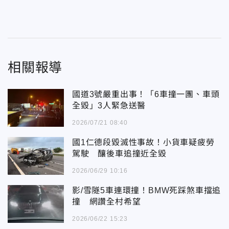
相關報導
國道3號嚴重出事！「6車撞一團、車頭
全毀」3人緊急送醫
2026/07/21 08:40
國1仁德段毀滅性事故！小貨車疑疲勞
駕駛 釀後車追撞近全毀
2026/06/29 10:16
影/雪隧5車連環撞！BMW死踩煞車擋追
撞 網讚全村希望
2026/06/22 15:23