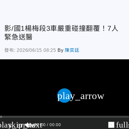
影/國1楊梅段3車嚴重碰撞翻覆！7人
緊急送醫
發布: 2026/06/15 08:25
By
陳奕廷
play_arrow
play_arrow
skip_next
ful
00:00
00:00