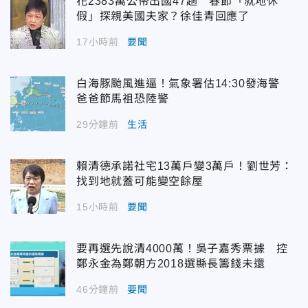
花2383萬公帑出國47趟 春節「就地休
假」探親美國夫家？徐佳青回應了
17小時前
要聞
白海豚颱風進逼！氣象署估14:30發海警
爸爸節馬祖恐陸警
29分鐘前
生活
賴清德承諾社宅13萬戶變3萬戶！劉世芳：
找到地就蓋可能變空餘屋
15小時前
要聞
要再選先說清4000萬！吳子嘉秀票據 控
鄭永金為鄭朝方2018選縣長籌錢未還
46分鐘前
要聞