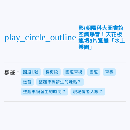
影/朝陽科大圖書館
空調爆管！天花板
play_circle_outline
連塌8片驚變「水上
樂園」
國道1號
楊梅段
國道車禍
國道
車禍
標籤：
送醫
整起車禍發生的地點？
整起車禍發生的時間？
現場傷者人數？