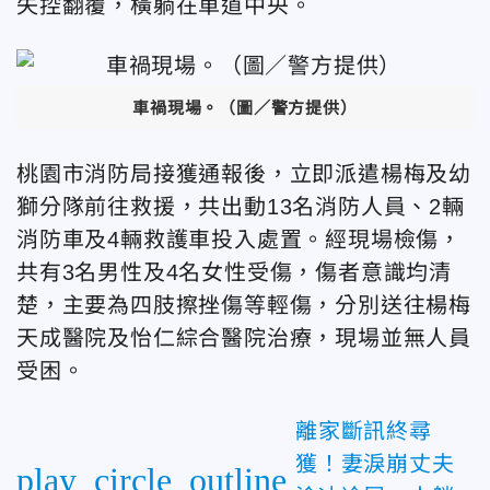
失控翻覆，橫躺在車道中央。
車禍現場。
（圖／警方提供）
桃園市消防局接獲通報後，立即派遣楊梅及幼
獅分隊前往救援，共出動13名消防人員、2輛
消防車及4輛救護車投入處置。經現場檢傷，
共有3名男性及4名女性受傷，傷者意識均清
楚，主要為四肢擦挫傷等輕傷，分別送往楊梅
天成醫院及怡仁綜合醫院治療，現場並無人員
受困。
離家斷訊終尋
獲！妻淚崩丈夫
play_circle_outline