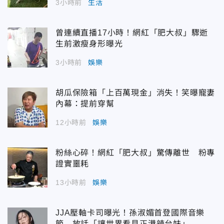
3小時前
生活
曾連續直播17小時！網紅「肥大叔」驟逝
生前激瘦身形曝光
3小時前
娛樂
胡瓜保險箱「上百萬現金」消失！笑曝寵妻
內幕：提前穿幫
12小時前
娛樂
粉絲心碎！網紅「肥大叔」驚傳離世 粉專
證實噩耗
13小時前
娛樂
JJA壓軸卡司曝光！孫淑媚首登國際音樂
節 放話「讓世界看見正港辣台妹」