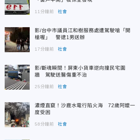
11分鐘前
社會
影/台中市議員江和樹服務處遭駕駛嗆「開
槍喔」 警逮1男送辦
17分鐘前
社會
影/斷魂瞬間！屏東小貨車逆向撞民宅圍
牆 駕駛送醫傷重不治
25分鐘前
社會
濃煙直竄！沙鹿水電行陷火海 72歲阿嬤一
度受困
58分鐘前
社會