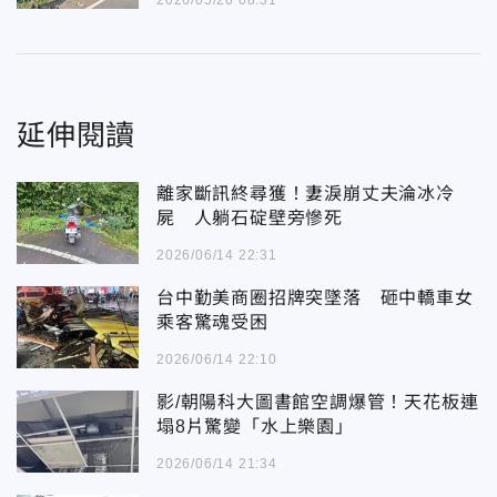
2026/05/20 08:31
延伸閱讀
離家斷訊終尋獲！妻淚崩丈夫淪冰冷
屍 人躺石碇壁旁慘死
2026/06/14 22:31
台中勤美商圈招牌突墜落 砸中轎車女
乘客驚魂受困
2026/06/14 22:10
影/朝陽科大圖書館空調爆管！天花板連
塌8片驚變「水上樂園」
2026/06/14 21:34