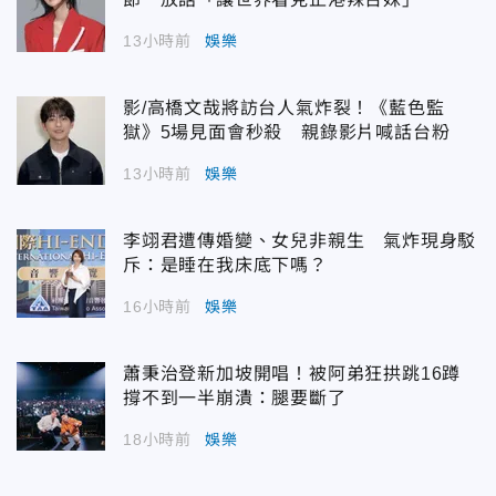
13小時前
娛樂
影/高橋文哉將訪台人氣炸裂！《藍色監
獄》5場見面會秒殺 親錄影片喊話台粉
13小時前
娛樂
李翊君遭傳婚變、女兒非親生 氣炸現身駁
斥：是睡在我床底下嗎？
16小時前
娛樂
蕭秉治登新加坡開唱！被阿弟狂拱跳16蹲
撐不到一半崩潰：腿要斷了
18小時前
娛樂