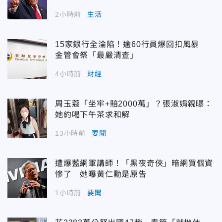
2小時前
生活
15家銀行全淪陷！逾60行員爆回扣風暴
金管會祭「最嚴清查」
4小時前
財經
周玉蔻「坐牢+賠2000萬」？張淑娟親曝：
她約喝下午茶求和解
13小時前
要聞
遭爆藍網軍講師！「黑夜奇俠」暗網買個資
慘了 她曝黃仁勳是原告
1小時前
要聞