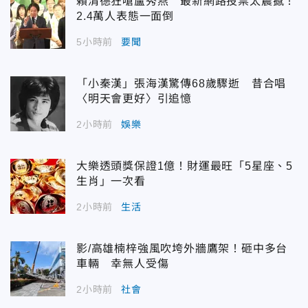
賴清德狂嗆盧秀燕 最新網路投票太震撼！
2.4萬人表態一面倒
5小時前
要聞
「小秦漢」張海漢驚傳68歲驟逝 昔合唱
〈明天會更好〉引追憶
2小時前
娛樂
大樂透頭獎保證1億！財運最旺「5星座、5
生肖」一次看
2小時前
生活
影/高雄楠梓強風吹垮外牆鷹架！砸中多台
車輛 幸無人受傷
2小時前
社會