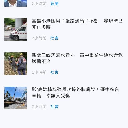
2小時前
要聞
高雄小港區男子坐路邊椅子不動 發現時已
死亡多時
2小時前
社會
新北三峽河溺水意外 高中畢業生跳水命危
送醫不治
1小時前
社會
影/高雄楠梓強風吹垮外牆鷹架！砸中多台
車輛 幸無人受傷
2小時前
社會