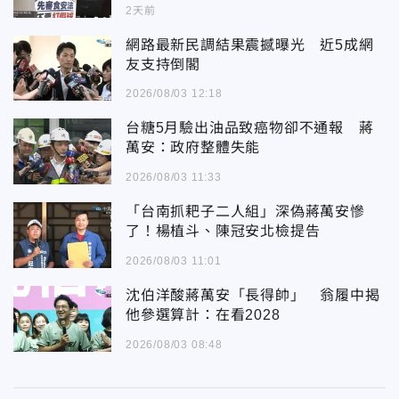
2天前
網路最新民調結果震撼曝光 近5成網
友支持倒閣
2026/08/03 12:18
台糖5月驗出油品致癌物卻不通報 蔣
萬安：政府整體失能
2026/08/03 11:33
「台南抓耙子二人組」深偽蔣萬安慘
了！楊植斗、陳冠安北檢提告
2026/08/03 11:01
沈伯洋酸蔣萬安「長得帥」 翁履中揭
他參選算計：在看2028
2026/08/03 08:48