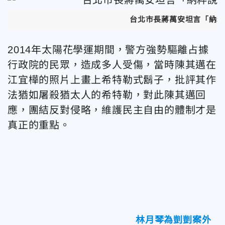
台北市長蔣萬安坦言「納粹
2014年太陽花學運期間，警方強勢驅離占據
行政院的民眾，造成多人受傷，當時陳其邁
在
江宜樺的照片上畫上希特勒式鬍子，批評其作
法
猶如屠殺猶太人的希特勒，對此陳其邁回
應，
團結反對侵略，維護民主自由的體制才是
真正的重點。
林月琴為剴剴案外