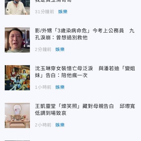
31分鐘前
娛樂
影/外甥「3歲染病命危」今考上公務員 九
孔淚崩：曾想過別救他
2分鐘前
娛樂
沈玉琳穿女裝憶亡母泛淚 與潘若迪「變姐
妹」告白：陪他瘋一次
1小時前
娛樂
王凱靈堂「燦笑照」藏對母親告白 邱瓈寬
低調到場致哀
2小時前
娛樂