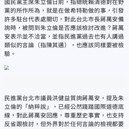
國民黨主席朱立倫日前，指總統賴清德對在野
黨的所作所為，就是在做希特勒做的事，引發
許多駐台代表處關切，對此台北市長蔣萬安備
詢時，被問到
朱立倫是否應該檢討改進？蔣萬
安表示並不洽當，並指
民進黨過去也有人講過
類似的言論（指陳其邁），也應該同樣要被檢
驗。
民進黨台北市議員洪健益質詢蔣萬安，
提及朱
立倫的「納粹說」，已經
公然踐踏國際道德底
線，對此蔣萬安回應，
尊重歷史事實，也支持
反省跟檢討，但外界對於任何言論的檢視都要