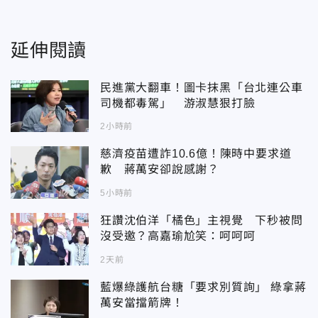
延伸閱讀
民進黨大翻車！圖卡抹黑「台北連公車
司機都毒駕」 游淑慧狠打臉
2小時前
慈濟疫苗遭詐10.6億！陳時中要求道
歉 蔣萬安卻說感謝？
5小時前
狂讚沈伯洋「橘色」主視覺 下秒被問
沒受邀？高嘉瑜尬笑：呵呵呵
2天前
藍爆綠護航台糖「要求別質詢」 綠拿蔣
萬安當擋箭牌！