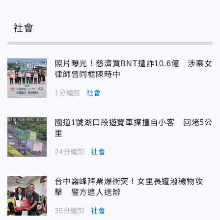
社會
照片曝光！慈濟買BNT遭詐10.6億 涉案女
律師曾同框陳時中
1分鐘前
社會
國道1號湖口段遊覽車擦撞自小客 回堵5公
里
24分鐘前
社會
台中霧峰拜票爆衝突！女里長遭潑穢物攻
擊 警方逮人送辦
35分鐘前
社會