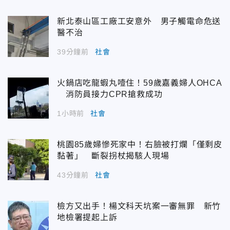
新北泰山區工廠工安意外 男子觸電命危送
醫不治
39分鐘前
社會
火鍋店吃龍蝦丸噎住！59歲嘉義婦人OHCA
消防員接力CPR搶救成功
1小時前
社會
桃園85歲婦慘死家中！右臉被打爛「僅剩皮
黏著」 斷裂拐杖揭駭人現場
43分鐘前
社會
檢方又出手！楊文科天坑案一審無罪 新竹
地檢署提起上訴