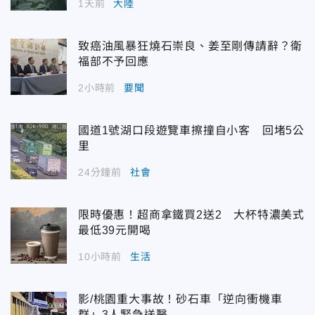
1天前
大陸
致癌油風暴狂燒石崇良、姜至剛傳請辭？衛
福部不予回應
2小時前
要聞
國道1號湖口段遊覽車擦撞自小客 回堵5公
里
24分鐘前
社會
限時優惠！超商拿鐵買2送2 大杯特濃美式
最低39元開喝
10小時前
生活
影/桃園重大事故！砂石車「逆向衝機車
群」3人緊急送醫