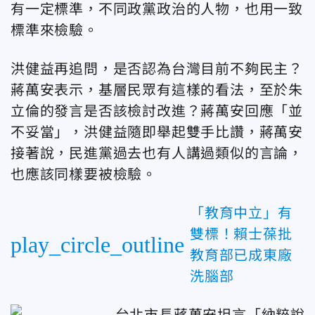
有一定標準，不同政黨政治的人物，也用一致
標準來檢驗。
洪健益再追問，
是否認為台灣目前不夠民主？
蔣萬安表示，
基層民眾有這樣的看法，至於朱
立倫的發言是否該
檢討改進？蔣萬安回應「並
不妥當」，
洪健益隨即舉起雙手比讚，蔣萬安
接著說，
民進黨過去也有人講過類似的言論，
也應該同樣要被檢驗。
「教育中立」有
雙標！賴士葆批
play_circle_outline
教育部已成東廠
洗腦部