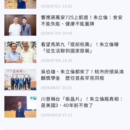
2026/07/21 13:02
響應蔣萬安725上凱道！朱立倫：食安
不能失能、健康不能蓋牌
2026/07/20 20:40
看望馬英九「提前祝壽」！朱立倫曝
「從生活聊到國家發展」
2026/07/09 18:20
吳伯雄、朱立倫都來了！桃市府頒吳鴻
麟獎學金 歷任首長罕見同框
2026/06/27 20:21
川普稱台「偷晶片」！朱立倫揭真相：
是美國3、40年前不做了
2026/06/18 21:12