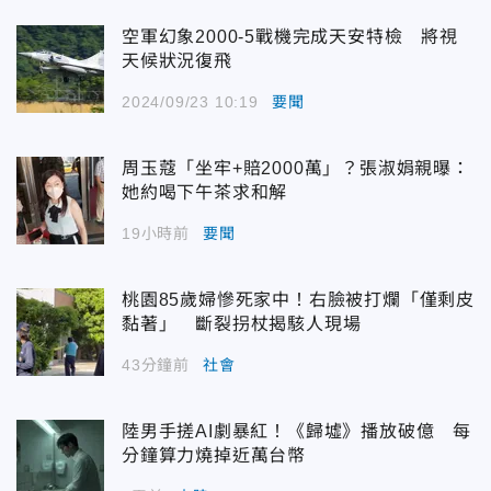
空軍幻象2000-5戰機完成天安特檢 將視
天候狀況復飛
2024/09/23 10:19
要聞
周玉蔻「坐牢+賠2000萬」？張淑娟親曝：
她約喝下午茶求和解
19小時前
要聞
桃園85歲婦慘死家中！右臉被打爛「僅剩皮
黏著」 斷裂拐杖揭駭人現場
43分鐘前
社會
陸男手搓AI劇暴紅！《歸墟》播放破億 每
分鐘算力燒掉近萬台幣