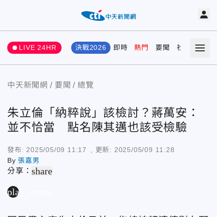
LIVE 24HR
決戰2026
即時
熱門
要聞
社會
娛樂
中天新聞網
要聞
總覽
朱立倫「納粹說」該檢討？蔣萬安：
並不恰當 點名陳其邁也該受檢驗
發布:
2025/05/09 11:17
, 更新:
2025/05/09 11:28
By
張嘉男
share
分享：
play_arrow