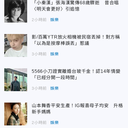
「小秦漢」張海漢驚傳68歲驟逝 昔合唱
〈明天會更好〉引追憶
2小時前
娛樂
影/百萬YTR放火相機被民宿丟掉！對方稱
「以為是按摩棒誤丟」惹議
3小時前
娛樂
5566小刀證實離婚台玻千金！認14年情變
「已經分開一段時間」
3小時前
娛樂
山本舞香平安生產！IG報喜母子均安 升格
新手媽媽
2小時前
娛樂