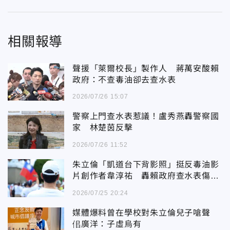
相關報導
聲援「萊爾校長」製作人 蔣萬安酸賴
政府：不查毒油卻去查水表
2026/07/26 15:07
警察上門查水表惹議！盧秀燕轟警察國
家 林楚茵反擊
2026/07/26 11:52
朱立倫「凱道台下背影照」挺反毒油影
片創作者韋淳祐 轟賴政府查水表傷害
民主
2026/07/25 20:24
媒體爆料曾在學校對朱立倫兒子嗆聲
佀廣洋：子虛烏有