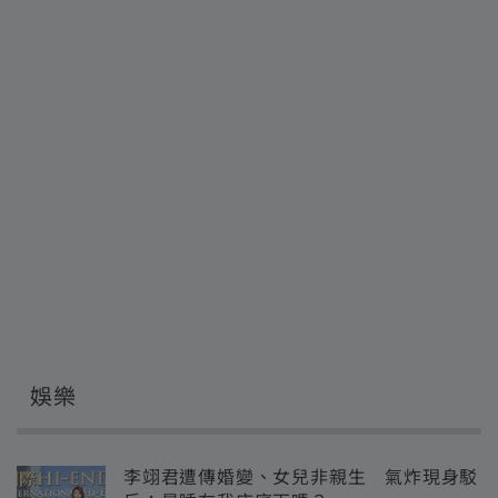
娛樂
李翊君遭傳婚變、女兒非親生 氣炸現身駁