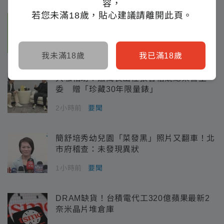
容，
若您未滿18歲，貼心建議請離開此頁。
曾競選民進黨嘉義市黨部主委 嘉義市議員
參選人許明對突退選！
2小時前
要聞
我未滿18歲
我已滿18歲
大咖相助！蕭萬長出任張啓楷競總榮譽主
委 贈「珍藏30年限量錶」
2小時前
要聞
簡舒培秀幼兒園「菜發黑」照片又翻車！北
市府稽查：未發現異狀
1小時前
要聞
DRAM缺貨！台積電代工320億蘋果最新2
奈米晶片堆倉庫