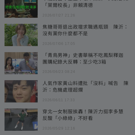
「萊爾校長」非賴清德
2026/07/27 21:26
焦糖哥哥退出政壇求職遇瓶頸 陳沂：
沒有黨你什麼都不是
2026/07/06 17:05
「青鳥男神」史書華稱不吃鳳梨釋迦
團購紀錄大反轉：至少吃3箱
2026/06/23 08:24
人氣作家黃山料遭批「沒料」喊告 陳
沂：危機處理超爛
2026/06/11 17:33
穿北一女制服挨轟！陳沂力挺李多慧
反酸「小綠綠」不好看
2026/05/29 12:16