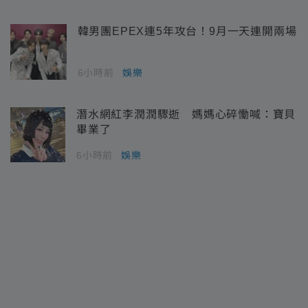
韓男團EPEX連5年攻台！9月一天連開兩場
6小時前
娛樂
潛水網紅李潤潤驟逝 媽媽心碎慟喊：寶貝
畢業了
6小時前
娛樂