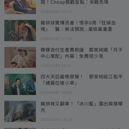
蹋！Cheap狠戳盲點：未戰先降
2026/04/04 10:03
雞排妹驚傳流產！懷孕9周「狂掉血
塊」 醫：無法預測...產檢最重要
2026/01/07 17:10
粿粿自付生產費掀議 鄭家純揭「月子
中心業配」內幕：免費很少見
2025/11/02 18:01
四大天后最晚發聲！ 鄭家純挺江祖平
「通篇在嗆小草」
2025/09/07 08:59
雞排妹又翻車！「冰川藍」露出糗樣曝
光
2025/07/02 14:13