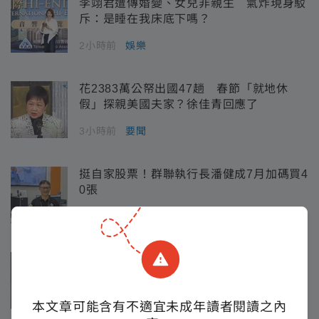
李翊君遭傳婚變、女兒非親生 氣炸現身駁
斥：是睡在我床底下嗎？
2小時前
娛樂
花2383萬公帑出國47趟 春節「就地休
假」探親美國夫家？徐佳青回應了
3小時前
要聞
挺自家股票！群聯執行長潘健成7月加碼買4
0張
1天前
財經
被學者質疑「偽造監委自傳」 總統府澄
清：已檢還原件、非府方提供
4小時前
要聞
本文章可能含有不適宜未成年讀者閱讀之內