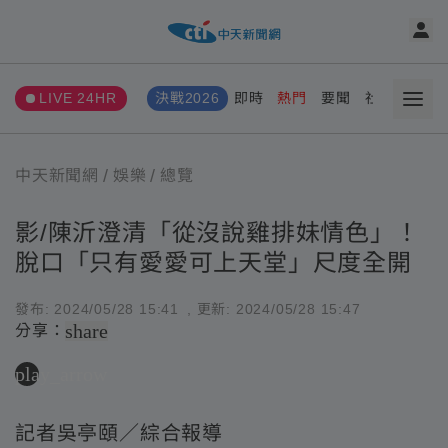
LIVE 24HR
決戰2026
即時
熱門
要聞
社會
娛樂
中天新聞網
娛樂
總覽
影/陳沂澄清「從沒說雞排妹情色」！
脫口「只有愛愛可上天堂」尺度全開
發布:
2024/05/28 15:41
, 更新:
2024/05/28 15:47
share
分享：
play_arrow
記者吳亭頤／綜合報導