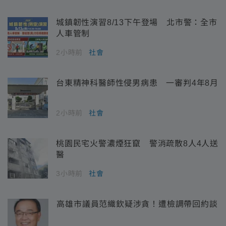
城鎮韌性演習8/13下午登場 北市警：全市
人車管制
2小時前
社會
台東精神科醫師性侵男病患 一審判4年8月
2小時前
社會
桃園民宅火警濃煙狂竄 警消疏散8人4人送
醫
3小時前
社會
高雄市議員范織欽疑涉貪！遭檢調帶回約談