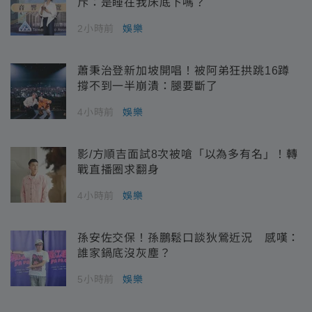
斥：是睡在我床底下嗎？
2小時前
娛樂
蕭秉治登新加坡開唱！被阿弟狂拱跳16蹲
撐不到一半崩潰：腿要斷了
4小時前
娛樂
影/方順吉面試8次被嗆「以為多有名」！轉
戰直播圈求翻身
4小時前
娛樂
孫安佐交保！孫鵬鬆口談狄鶯近況 感嘆：
誰家鍋底沒灰塵？
5小時前
娛樂