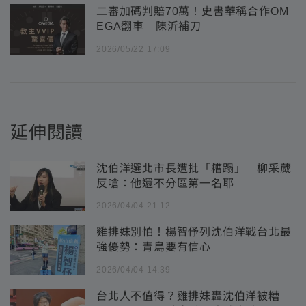
二審加碼判賠70萬！史書華稱合作OM
EGA翻車 陳沂補刀
2026/05/22 17:09
延伸閱讀
沈伯洋選北市長遭批「糟蹋」 柳采葳
反嗆：他還不分區第一名耶
2026/04/04 21:12
雞排妹別怕！楊智伃列沈伯洋戰台北最
強優勢：青鳥要有信心
2026/04/04 14:39
台北人不值得？雞排妹轟沈伯洋被糟