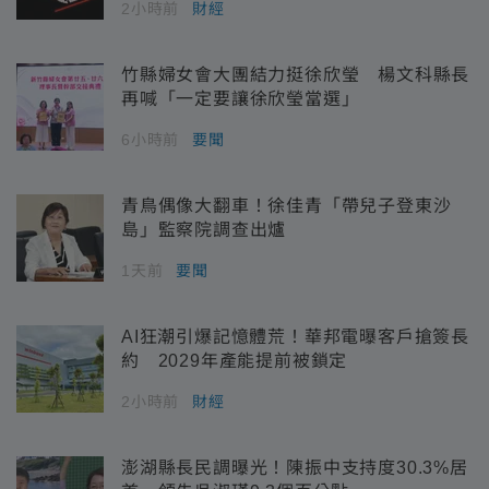
2小時前
財經
竹縣婦女會大團結力挺徐欣瑩 楊文科縣長
再喊「一定要讓徐欣瑩當選」
6小時前
要聞
青鳥偶像大翻車！徐佳青「帶兒子登東沙
島」監察院調查出爐
1天前
要聞
AI狂潮引爆記憶體荒！華邦電曝客戶搶簽長
約 2029年產能提前被鎖定
2小時前
財經
澎湖縣長民調曝光！陳振中支持度30.3%居