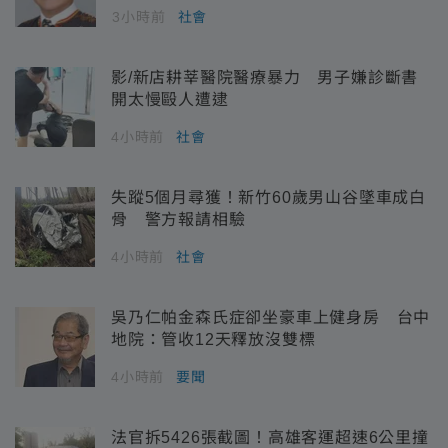
3小時前
社會
影/新店耕莘醫院醫療暴力 男子嫌診斷書
開太慢毆人遭逮
4小時前
社會
失蹤5個月尋獲！新竹60歲男山谷墜車成白
骨 警方報請相驗
4小時前
社會
吳乃仁帕金森氏症卻坐豪車上健身房 台中
地院：管收12天釋放沒雙標
4小時前
要聞
法官拆5426張截圖！高雄客運超速6公里撞