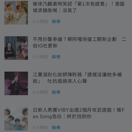
被徐乃麟激吻笑認「第1次有感覺」！曾國
城求饒急喊：沒氣了
5小時前
娛樂
不甩抄襲爭議？蔡阿嘎悄復工開新企劃 二
伯IG也更新
5小時前
娛樂
江蕙淚別化妝師陳聆薇「遺憾沒讓她多補
妝」 吐抗癌過來人心聲
6小時前
娛樂
日新人男團VIBY出道2個月攻武道館！推F
an Song告白：終於找到你
6小時前
娛樂