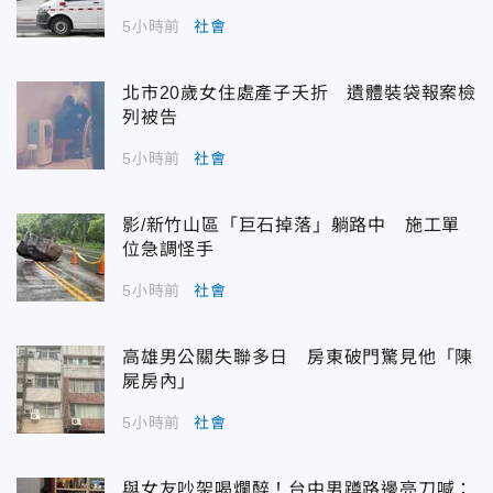
5小時前
社會
北市20歲女住處產子夭折 遺體裝袋報案檢
列被告
5小時前
社會
影/新竹山區「巨石掉落」躺路中 施工單
位急調怪手
5小時前
社會
高雄男公關失聯多日 房東破門驚見他「陳
屍房內」
5小時前
社會
與女友吵架喝爛醉！台中男蹲路邊亮刀喊：