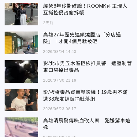
經營6年秒撕破臉！ROOMK兩主理人
互撕控侵占偷拆帳
2天前
高雄27年歷史連鎖燒臘店「分店遇
險」！才開4個月就被砸
2026/08/04 14:53
影/北市男五木區拒檢推員警 遭壓制管
束口袋掉出毒品
2026/07/30 21:19
影/板橋毒品買賣爆殺機！19歲男不滿
遭38歲友調侃捅肚落網
2026/06/23 08:17
高雄清晨驚傳喋血砍人案 犯嫌駕車逃
逸