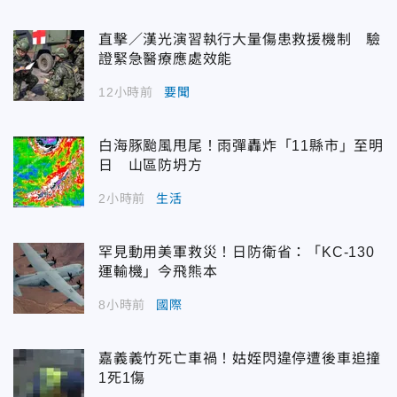
直擊／漢光演習執行大量傷患救援機制 驗
證緊急醫療應處效能
12小時前
要聞
白海豚颱風甩尾！雨彈轟炸「11縣市」至明
日 山區防坍方
2小時前
生活
罕見動用美軍救災！日防衛省：「KC-130
運輸機」今飛熊本
8小時前
國際
嘉義義竹死亡車禍！姑姪閃違停遭後車追撞
1死1傷