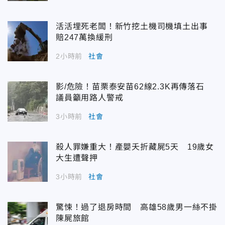
活活埋死老闆！新竹挖土機司機填土出事
賠247萬換緩刑
2小時前
社會
影/危險！苗栗泰安苗62線2.3K再傳落石
議員籲用路人警戒
3小時前
社會
殺人罪嫌重大！產嬰夭折藏屍5天 19歲女
大生遭聲押
3小時前
社會
驚悚！過了退房時間 高雄58歲男一絲不掛
陳屍旅館