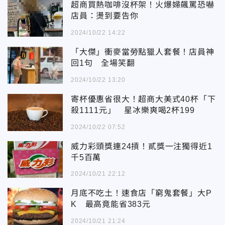
超商買熱咖啡沒杯架！火爆婦飆罵恐嚇
店員：燙到要告你
2024/10/22 14:22
「大傑」衝麥當勞點獵人套餐！店員神
回1句 全場笑翻
2024/10/22 13:20
寄杯優惠省很大！超商大美式40杯「下
殺1111元」 星冰樂爽喝2杯199
2024/10/22 07:52
威力彩頭獎連24摃！貳獎一注獨得近1
千5百萬
2024/10/21 22:12
月底不吃土！速食店「窮鬼套餐」大P
K 最高竟能省383元
2024/10/21 21:24