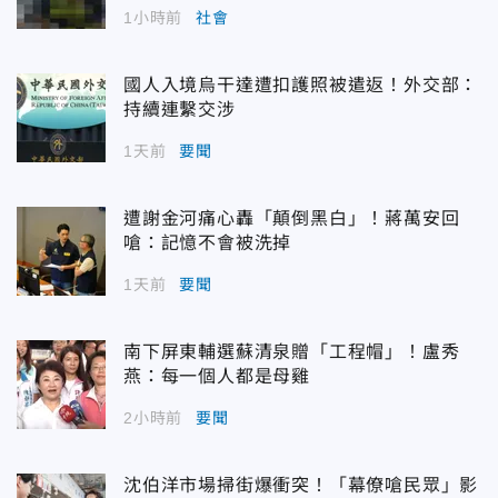
1小時前
社會
國人入境烏干達遭扣護照被遣返！外交部：
持續連繫交涉
1天前
要聞
遭謝金河痛心轟「顛倒黑白」！蔣萬安回
嗆：記憶不會被洗掉
1天前
要聞
南下屏東輔選蘇清泉贈「工程帽」！盧秀
燕：每一個人都是母雞
2小時前
要聞
沈伯洋市場掃街爆衝突！「幕僚嗆民眾」影