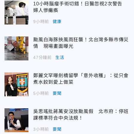
10小時腦瘤手術切錯！日醫忽視2次警告
婦人慘癱瘓
9小時前
健康
颱風白海豚挾風雨狂襲！北台灣多縣市傳災
情 現場畫面曝光
47分鐘前
生活
鄭麗文罕曝劍橋留學「意外收穫」：從只會
煮水餃到愛上做菜
5小時前
要聞
吳思瑤批蔣萬安沒放颱風假 北市府：停班
課標準符合中央法規！
3小時前
要聞