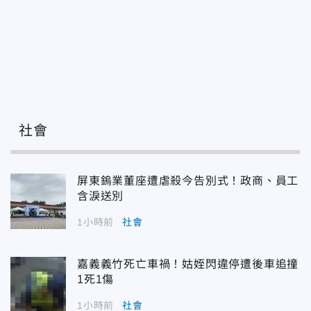
社會
屏東鎢業董座遭虐殺今告別式！政商、員工
含淚送別
1小時前
社會
嘉義義竹死亡車禍！姑姪閃違停遭後車追撞
1死1傷
1小時前
社會