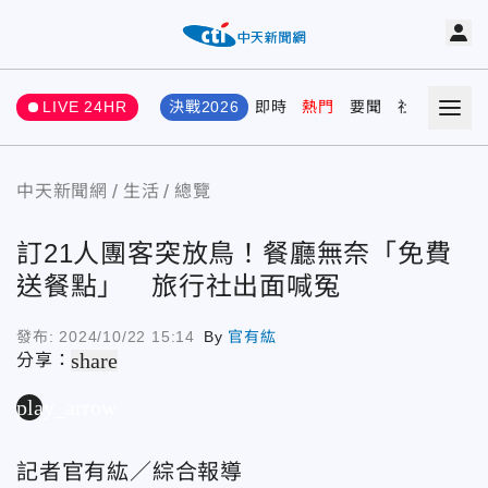
LIVE 24HR
決戰2026
即時
熱門
要聞
社會
娛樂
中天新聞網
生活
總覽
訂21人團客突放鳥！餐廳無奈「免費
送餐點」 旅行社出面喊冤
發布:
2024/10/22 15:14
By
官有紘
share
分享：
play_arrow
記者官有紘／綜合報導