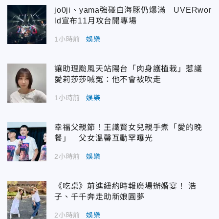
jo0ji、yama強碰白海豚仍爆滿 UVERwor
ld宣布11月攻台開專場
1小時前
娛樂
讓助理颱風天站陽台「肉身護植栽」惹議
愛莉莎莎喊冤：他不會被吹走
1小時前
娛樂
幸福父親節！王識賢女兒親手煮「愛的晚
餐」 父女溫馨互動罕曝光
2小時前
娛樂
《吃桌》前進紐約時報廣場辦婚宴！ 浩
子、千千奔走助新娘圓夢
2小時前
娛樂