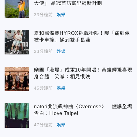
大使」 品冠首訪富里揭新計劃
33分鐘前
娛樂
夏和熙備賽HYROX挑戰極限！曝「痛到像
被卡車撞」操到雙手長繭
33分鐘前
娛樂
樂團「淺堤」成軍10年開唱！黃鐙輝驚喜現
身合體 笑喊：相見恨晚
45分鐘前
娛樂
natori北流飆神曲〈Overdose〉 燃爆全場
告白：I love Taipei
47分鐘前
娛樂