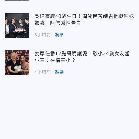
吳建豪慶48歲生日！周渝民苦練吉他獻唱送
驚喜 阿信感性告白
3小時前
娛樂
姜厚任發12點聲明護愛！駁小24歲女友當
小三：在講三小？
4小時前
娛樂