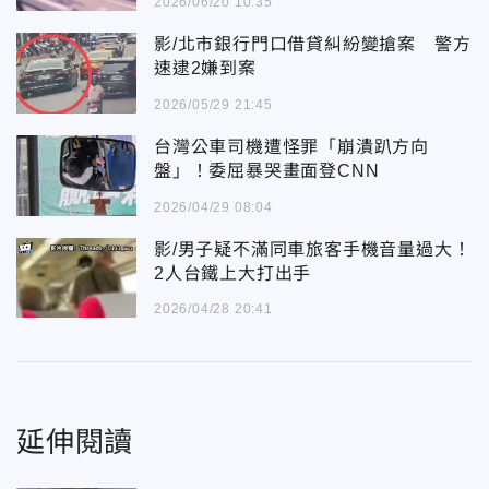
2026/06/20 10:35
影/北市銀行門口借貸糾紛變搶案 警方
速逮2嫌到案
2026/05/29 21:45
台灣公車司機遭怪罪「崩潰趴方向
盤」！委屈暴哭畫面登CNN
2026/04/29 08:04
影/男子疑不滿同車旅客手機音量過大！
2人台鐵上大打出手
2026/04/28 20:41
延伸閱讀