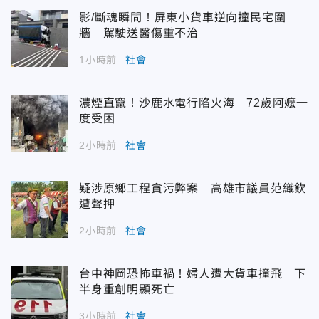
影/斷魂瞬間！屏東小貨車逆向撞民宅圍
牆 駕駛送醫傷重不治
1小時前
社會
濃煙直竄！沙鹿水電行陷火海 72歲阿嬤一
度受困
2小時前
社會
疑涉原鄉工程貪污弊案 高雄市議員范織欽
遭聲押
2小時前
社會
台中神岡恐怖車禍！婦人遭大貨車撞飛 下
半身重創明顯死亡
3小時前
社會