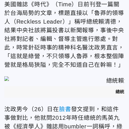
美國雜誌《時代》（Time）日前刊登一篇關
於台海局勢的文章，標題直接以「魯莽的領導
人（Reckless Leader）」稱呼總統賴清德，
結果中央社該將篇投書以新聞報導，事後中央
社將對記者、編輯、督導主管進行懲處。對
此，時常針砭時事的精神科名醫沈政男直言，
「這就是綠營，不只領導人魯莽，根本整個陣
營就是格局狹隘，完全不知道自己在幹嘛！」
總統賴
沈政男今（26）日在
臉書
發文提到，和這件
事做對比，他就問2012年時任總統的馬英九
被《經濟學人》雜誌用bumbler一詞稱呼，綠