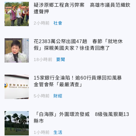
疑涉原鄉工程貪污弊案 高雄市議員范織欽
遭聲押
2小時前
社會
花2383萬公帑出國47趟 春節「就地休
假」探親美國夫家？徐佳青回應了
18小時前
要聞
15家銀行全淪陷！逾60行員爆回扣風暴
金管會祭「最嚴清查」
5小時前
財經
「白海豚」外圍環流發威 8級強風狠颳13
縣市
1小時前
生活