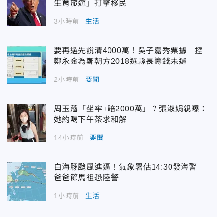
生育旅遊」打擊移民
3小時前
生活
要再選先說清4000萬！吳子嘉秀票據 控
鄭永金為鄭朝方2018選縣長籌錢未還
2小時前
要聞
周玉蔻「坐牢+賠2000萬」？張淑娟親曝：
她約喝下午茶求和解
14小時前
要聞
白海豚颱風進逼！氣象署估14:30發海警
爸爸節馬祖恐陸警
1小時前
生活