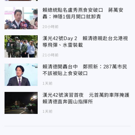
賴總統點名盧秀燕食安破口 蔣萬安
轟：神隱1個月開口就卸責
20小時前
漢光42號Day 2 賴清德親赴台北港視
導飛彈、水雷裝載
21小時前
賴清德開轟台中 鄭照新：287萬市民
不該被貼上食安破口
1天前
漢光42號演習首夜 元首萬鈞車隊掩護
賴清德直奔圓山指揮所
1天前