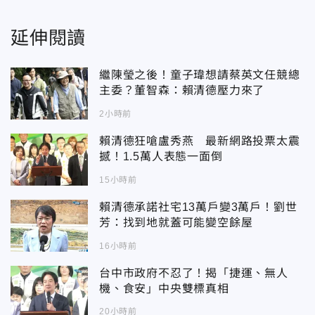
延伸閱讀
繼陳瑩之後！童子瑋想請蔡英文任競總
主委？董智森：賴清德壓力來了
2小時前
賴清德狂嗆盧秀燕 最新網路投票太震
撼！1.5萬人表態一面倒
15小時前
賴清德承諾社宅13萬戶變3萬戶！劉世
芳：找到地就蓋可能變空餘屋
16小時前
台中市政府不忍了！揭「捷運、無人
機、食安」中央雙標真相
20小時前