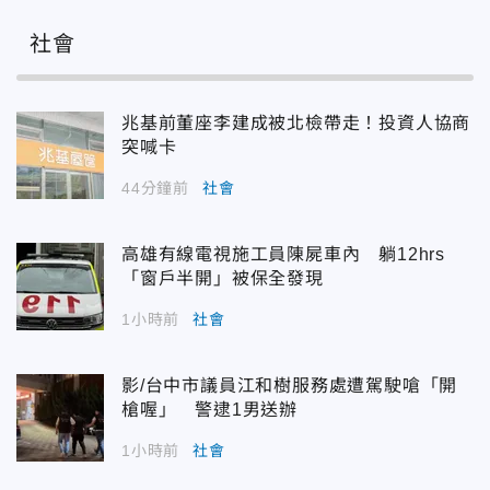
社會
兆基前董座李建成被北檢帶走！投資人協商
突喊卡
44分鐘前
社會
高雄有線電視施工員陳屍車內 躺12hrs
「窗戶半開」被保全發現
1小時前
社會
影/台中市議員江和樹服務處遭駕駛嗆「開
槍喔」 警逮1男送辦
1小時前
社會