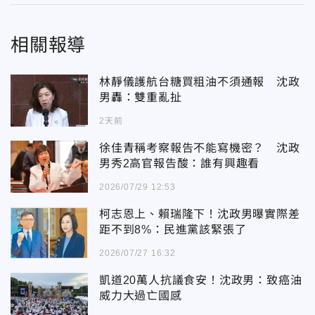
相關報導
林靜儀護航台糖買粗油不須通報 沈政
男轟：雙重亂扯
2天前
徐佳青稱考察報告不能寫機密？ 沈政
男秀2高官報告酸：誰有興趣看
2026/07/29 12:53
柯志恩上、賴瑞隆下！沈政男曝實際差
距不到8%：民進黨該緊張了
2026/07/27 16:32
凱道20萬人抗議食安！沈政男：致癌油
威力大過亡國感