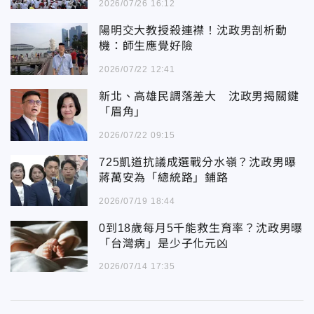
2026/07/26 16:12
陽明交大教授殺連襟！沈政男剖析動
機：師生應覺好險
2026/07/22 12:41
新北、高雄民調落差大 沈政男揭關鍵
「眉角」
2026/07/22 09:15
725凱道抗議成選戰分水嶺？沈政男曝
蔣萬安為「總統路」鋪路
2026/07/19 18:44
0到18歲每月5千能救生育率？沈政男曝
「台灣病」是少子化元凶
2026/07/14 17:35