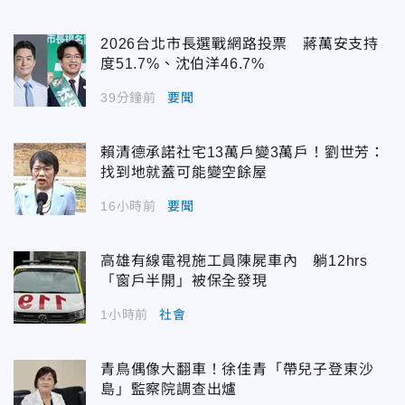
2026台北市長選戰網路投票 蔣萬安支持
度51.7%、沈伯洋46.7%
39分鐘前
要聞
賴清德承諾社宅13萬戶變3萬戶！劉世芳：
找到地就蓋可能變空餘屋
16小時前
要聞
高雄有線電視施工員陳屍車內 躺12hrs
「窗戶半開」被保全發現
1小時前
社會
青鳥偶像大翻車！徐佳青「帶兒子登東沙
島」監察院調查出爐