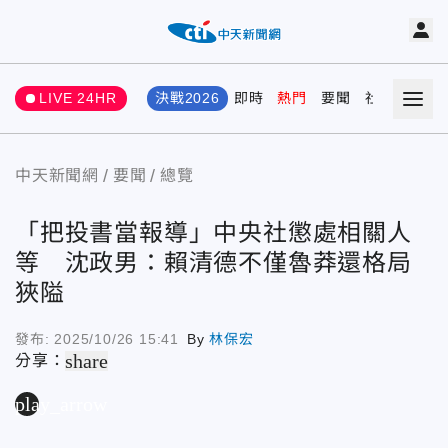
LIVE 24HR
決戰2026
即時
熱門
要聞
社會
娛樂
中天新聞網
要聞
總覽
「把投書當報導」中央社懲處相關人
等 沈政男：賴清德不僅魯莽還格局
狹隘
發布:
2025/10/26 15:41
By
林保宏
share
分享：
play_arrow