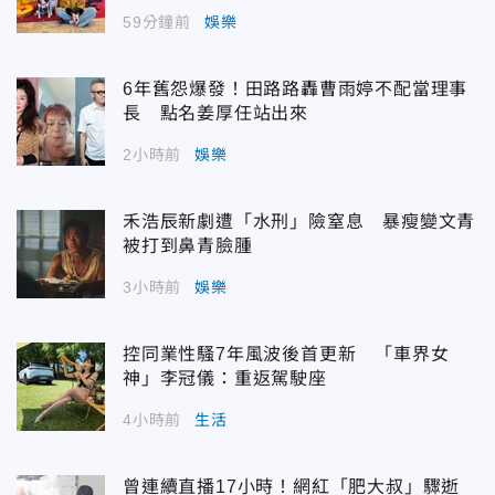
59分鐘前
娛樂
6年舊怨爆發！田路路轟曹雨婷不配當理事
長 點名姜厚任站出來
2小時前
娛樂
禾浩辰新劇遭「水刑」險窒息 暴瘦變文青
被打到鼻青臉腫
3小時前
娛樂
控同業性騷7年風波後首更新 「車界女
神」李冠儀：重返駕駛座
4小時前
生活
曾連續直播17小時！網紅「肥大叔」驟逝