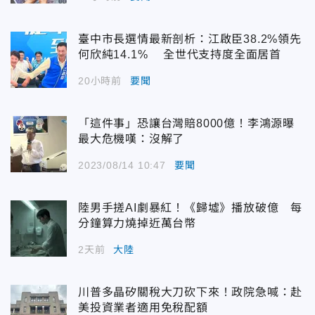
臺中市長選情最新剖析：江啟臣38.2%領先
何欣純14.1% 全世代支持度全面居首
20小時前
要聞
「這件事」恐讓台灣賠8000億！李鴻源曝
最大危機嘆：沒解了
2023/08/14 10:47
要聞
陸男手搓AI劇暴紅！《歸墟》播放破億 每
分鐘算力燒掉近萬台幣
2天前
大陸
川普多晶矽關稅大刀砍下來！政院急喊：赴
美投資業者適用免稅配額