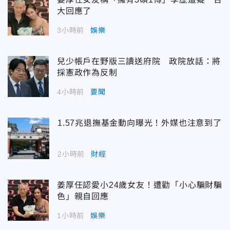
大回應了
3小時前
娛樂
兒少帳戶在野版三讀送府院 政院放話：將
採憲政作為反制
4小時前
要聞
1.57兆退撫基金動向曝光！外媒也注意到了
2小時前
財經
姜厚任認愛小24歲女友！遭勸「小心騙財騙
色」親自回應
1小時前
娛樂