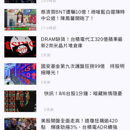
13小時前
慈濟買BNT遭騙10億！綠嗆藍白還陳時
中公道！陳鳳馨開砲了！
17小時前
DRAM缺貨！台積電代工320億蘋果最
新2奈米晶片堆倉庫
1天前
國安基金第九次護盤狂撈99億 持股明
細曝光！
2天前
快訊！8/6台股1分鐘：暗藏無情隱憂
2天前
美股開盤全面走高！道瓊狂飆逾420
點 輝達勁揚3%、台積電ADR續強