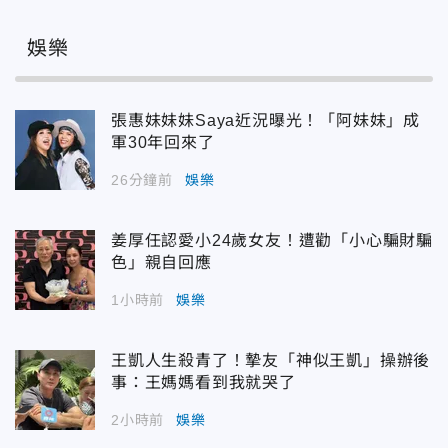
娛樂
張惠妹妹妹Saya近況曝光！「阿妹妹」成
軍30年回來了
26分鐘前
娛樂
姜厚任認愛小24歲女友！遭勸「小心騙財騙
色」親自回應
1小時前
娛樂
王凱人生殺青了！摯友「神似王凱」操辦後
事：王媽媽看到我就哭了
2小時前
娛樂