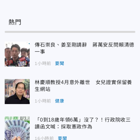
熱門
傳石崇良、姜至剛請辭 蔣萬安反問賴清德
一事
1小時前
要聞
林慶順教授4月意外離世 女兒證實保留養
生網站
1小時前
健康
「0到18歲年領6萬」沒了？！行政院收三
讀函文喊：採取憲政作為
16小時前
要聞