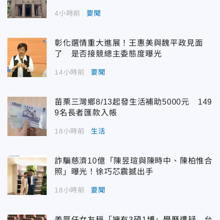
4小時前
要聞
彰化選情重大進展！王惠美與魏平政見面
了 是否接競總主委態度曝光
14小時前
要聞
苗栗三灣鄉8/13起發生活補助5000元 149
9名長者匯款入帳
18小時前
生活
詐騙慈濟10億「陳昱瑄與陳時中、陳柏惟合
照」曝光！徐巧芯震撼出手
18小時前
要聞
姜厚任女友稱「擁有3碩1博」學歷遭疑 台