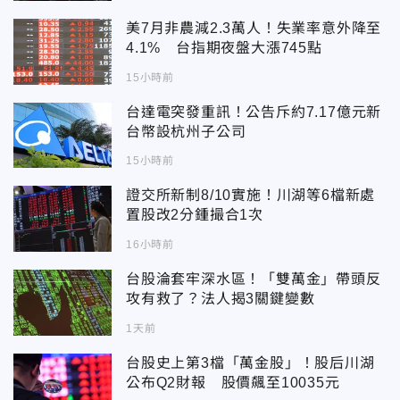
美7月非農減2.3萬人！失業率意外降至
4.1% 台指期夜盤大漲745點
15小時前
台達電突發重訊！公告斥約7.17億元新
台幣設杭州子公司
15小時前
證交所新制8/10實施！川湖等6檔新處
置股改2分鍾撮合1次
16小時前
台股淪套牢深水區！「雙萬金」帶頭反
攻有救了？法人揭3關鍵變數
1天前
台股史上第3檔「萬金股」！股后川湖
公布Q2財報 股價飆至10035元