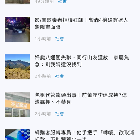
49分鐘前
社會
影/鶯歌毒蟲拒檢狂飆！警轟4槍破窗逮人
驚險畫面曝
1小時前
社會
婦爬八通關失聯、同行山友獲救 家屬焦
急：剩我媽還沒找到
2小時前
社會
包租代管龍頭出事！前董座李建成捲7億
遭羈押、不禁見
2小時前
社會
網購客服轉專員！他手把手「轉帳」欲取消
扣款 下秒積蓄少一半