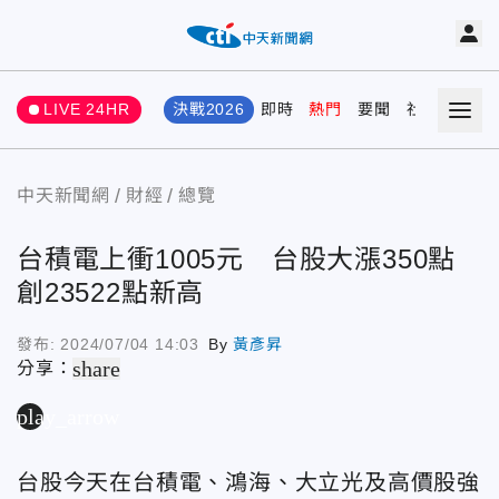
LIVE 24HR
決戰2026
即時
熱門
要聞
社會
娛樂
中天新聞網
財經
總覽
台積電上衝1005元 台股大漲350點
創23522點新高
發布:
2024/07/04 14:03
By
黃彥昇
share
分享：
play_arrow
台股今天在台積電、鴻海、大立光及高價股強