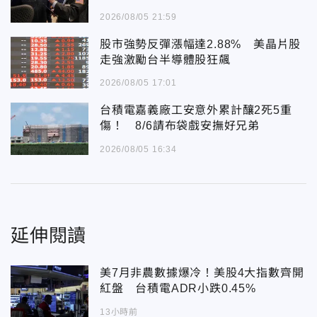
2026/08/05 21:59
股市強勢反彈漲幅達2.88% 美晶片股
走強激勵台半導體股狂飆
2026/08/05 17:01
台積電嘉義廠工安意外累計釀2死5重
傷！ 8/6請布袋戲安撫好兄弟
2026/08/05 16:34
延伸閱讀
美7月非農數據爆冷！美股4大指數齊開
紅盤 台積電ADR小跌0.45%
13小時前