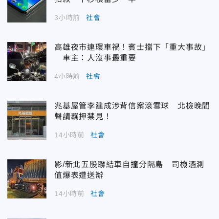
3小時前
社會
高雄夜市連環車禍！賓士擋下「重大事故」
車主：人沒事最重要
4小時前
社會
兆基屋管李建成涉背信案滾雪球 北檢晚間
聲請羈押禁見！
14小時前
社會
影/新北五股聯結車自撞分隔島 司機酒測
值爆表遭送辦
14小時前
社會