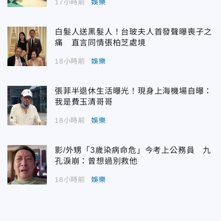
17小時前
娛樂
白髮人送黑髮人！台玻夫人首發聲曝喪子之
痛 直言同情張柏芝處境
18小時前
娛樂
張菲半退休生活曝光！現身上海機場自曝：
我是費玉清哥哥
18小時前
娛樂
影/外甥「3歲染病命危」今考上公務員 九
孔淚崩：曾想過別救他
18小時前
娛樂