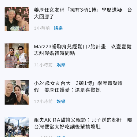
姜厚任女友稱「擁有3碩1博」學歷遭疑 台
大回應了
3小時前
娛樂
Marz23暢聊育兒經鬆口2胎計畫 玖壹壹健
志甜曝婚禮時間點
11小時前
娛樂
小24歲女友台大「3碩1博」學歷遭疑造
假 姜厚任護愛：還是喜歡她
12小時前
娛樂
姐夫AKIRA甜談父親節：兒子送的都好 曝
台灣便當太好吃讓後輩搞壞肚