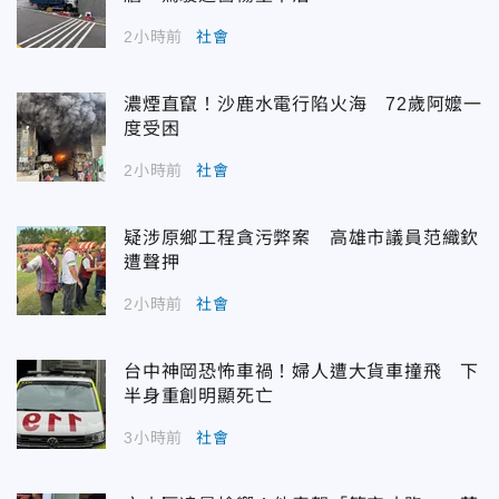
2小時前
社會
濃煙直竄！沙鹿水電行陷火海 72歲阿嬤一
度受困
2小時前
社會
疑涉原鄉工程貪污弊案 高雄市議員范織欽
遭聲押
2小時前
社會
台中神岡恐怖車禍！婦人遭大貨車撞飛 下
半身重創明顯死亡
3小時前
社會