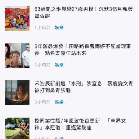
63歲關之琳爆戀27歲男模！沉默3個月親發
聲否認
1小時前
娛樂
6年舊怨爆發！田路路轟曹雨婷不配當理事
長 點名姜厚任站出來
2小時前
娛樂
禾浩辰新劇遭「水刑」險窒息 暴瘦變文青
被打到鼻青臉腫
3小時前
娛樂
控同業性騷7年風波後首更新 「車界女
神」李冠儀：重返駕駛座