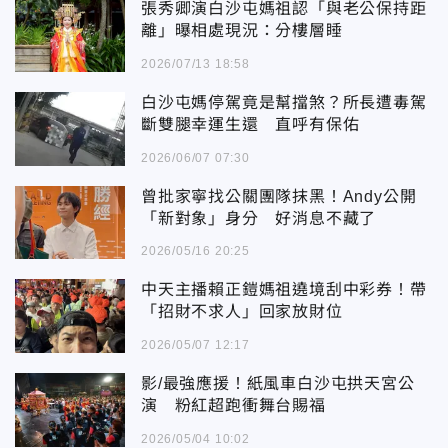
張秀卿演白沙屯媽祖認「與老公保持距
離」曝相處現況：分樓層睡
2026/07/13 18:58
白沙屯媽停駕竟是幫擋煞？所長遭毒駕
斷雙腿幸運生還 直呼有保佑
2026/06/07 07:30
曾批家寧找公關團隊抹黑！Andy公開
「新對象」身分 好消息不藏了
2026/05/16 20:25
中天主播賴正鎧媽祖遶境刮中彩券！帶
「招財不求人」回家放財位
2026/05/07 12:17
影/最強應援！紙風車白沙屯拱天宮公
演 粉紅超跑衝舞台賜福
2026/05/04 10:02