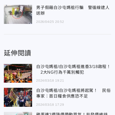
男子假藉白沙屯媽祖行騙 警循線逮人
送辦
2026/04/25 20:52
延伸閱讀
白沙屯媽祖/白沙屯媽祖進香3/18啟程！
2大NG行為千萬別觸犯
2024/03/18 19:21
白沙屯媽祖/白沙屯媽祖將起駕！ 民俗
專家：首日糧食供應恐不足
2024/03/18 17:29
雞蛋連2週降價帶動買氣！批發價維持