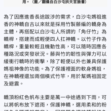
用。（圖／翻攝自白沙屯拱天宮臉書）
為了因應進香長途跋涉的需求，白沙屯媽祖進
香的神轎自古以來就是採用竹製藤編的轎身為
主體，再搭配以白沙屯人所謂的「角仔竹」為
轎桿，搭建而成輕便四人扛神轎。以竹子作為
轎桿，重量較輕且機動性高，可以隨時因應各
種路況或突發狀況。藤與竹的韌性與彈力可以
緩衝行轎時的衝擊，除了輕便以外也兼具保護
媽祖神像的功能。為了保護裡面的軟身媽祖，
在神轎裡還加兩個橫式竹竿，用於幫媽祖固定
及避震。
轎頂粉紅色帆布主要是萬一中途遇到下雨，可
以將帆布放下遮雨，保護神轎，選用柔和的粉