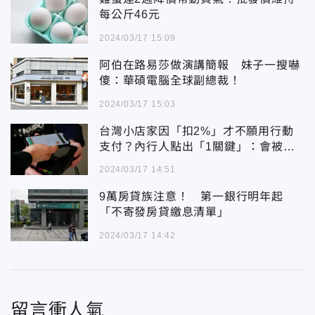
每公斤46元
2024/03/17 15:09
阿伯在路易莎做演講簡報 妹子一搜嚇
傻：華碩電腦全球副總裁！
2024/03/17 15:03
台灣小店家因「扣2%」才不願用行動
支付？內行人點出「1關鍵」：會被盯
上
2024/03/17 14:51
9萬房貸族注意！ 第一銀行明年起
「不寄發房貸繳息清單」
2024/03/17 14:42
留言衝人氣