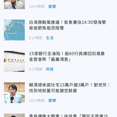
18小時前
要聞
白海豚颱風進逼！氣象署估14:30發海警
爸爸節馬祖恐陸警
2小時前
生活
15家銀行全淪陷！逾60行員爆回扣風暴
金管會祭「最嚴清查」
5小時前
財經
賴清德承諾社宅13萬戶變3萬戶！劉世芳：
找到地就蓋可能變空餘屋
16小時前
要聞
青鳥偶像大翻車！徐佳青「帶兒子登東沙