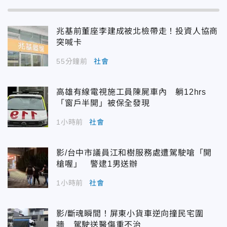
兆基前董座李建成被北檢帶走！投資人協商
突喊卡
55分鐘前
社會
高雄有線電視施工員陳屍車內 躺12hrs
「窗戶半開」被保全發現
1小時前
社會
影/台中市議員江和樹服務處遭駕駛嗆「開
槍喔」 警逮1男送辦
1小時前
社會
影/斷魂瞬間！屏東小貨車逆向撞民宅圍
牆 駕駛送醫傷重不治