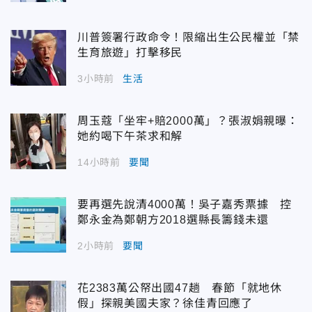
川普簽署行政命令！限縮出生公民權並「禁
生育旅遊」打擊移民
3小時前
生活
周玉蔻「坐牢+賠2000萬」？張淑娟親曝：
她約喝下午茶求和解
14小時前
要聞
要再選先說清4000萬！吳子嘉秀票據 控
鄭永金為鄭朝方2018選縣長籌錢未還
2小時前
要聞
花2383萬公帑出國47趟 春節「就地休
假」探親美國夫家？徐佳青回應了