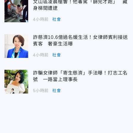
文山區凌晨槍響！他毒駕「篩完才跑」 藏
身梯間遭逮
4小時前
社會
詐慈濟10.6億過名媛生活！女律師賓利接送
賓客 奢豪生活曝
4小時前
社會
詐騙女律師「寄生慈濟」手法曝！打志工名
號 一路當上理事長
5小時前
社會