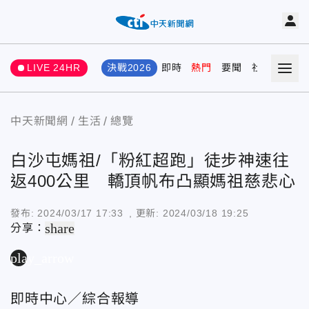
LIVE 24HR
決戰2026
即時
熱門
要聞
社會
娛樂
中天新聞網
生活
總覽
白沙屯媽祖/「粉紅超跑」徒步神速往
返400公里 轎頂帆布凸顯媽祖慈悲心
發布:
2024/03/17 17:33
, 更新:
2024/03/18 19:25
share
分享：
play_arrow
即時中心／綜合報導