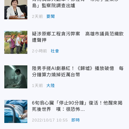
島」監察院調查出爐
2天前
要聞
疑涉原鄉工程貪污弊案 高雄市議員范織欽
遭聲押
2小時前
社會
陸男手搓AI劇暴紅！《歸墟》播放破億 每
分鐘算力燒掉近萬台幣
1天前
大陸
6旬翁心臟「停止90分鐘」復活！他醒來揭
死後世界 嘆：很恐怖…
2022/10/17 10:55
即時