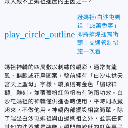
眾人跟不上媽祖速度的主因之一。
迓媽祖/白沙屯媽
祖「18萬香客」
play_circle_outline
即將擠爆通霄街
頭！交通管制措
施一次看
媽祖神轎的四周敷以刺繡的轎彩，通常有龍
鳳、麒麟或花鳥圖案，轎前繡有「白沙屯拱天
宮天上聖母」字樣。轎頂則有金色「繡球祥
獅」雕刻，並覆蓋粉紅色帆布有防雨功效。白
沙屯媽祖的神轎僅供進香時使用，平時則收藏
起來，不做他用。神轎內部擺設相當簡單，除
了端坐白沙屯媽祖與山邊媽祖之外，並無任何
其他的法器或是裝飾。轎門前較低的紅色臺子