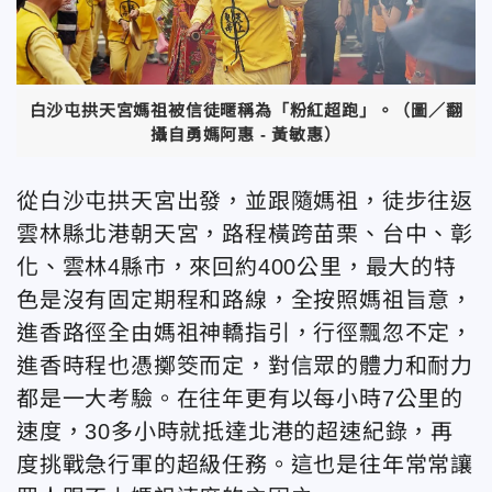
白沙屯拱天宮媽祖被信徒暱稱為「粉紅超跑」。（圖／翻
攝自勇媽阿惠 - 黃敏惠）
從白沙屯拱天宮出發，並跟隨媽祖，徒步往返
雲林縣北港朝天宮，路程橫跨苗栗、台中、彰
化、雲林4縣市，來回約400公里，最大的特
色是沒有固定期程和路線，全按照媽祖旨意，
進香路徑全由媽祖神轎指引，行徑飄忽不定，
進香時程也憑擲筊而定，對信眾的體力和耐力
都是一大考驗。在往年更有以每小時7公里的
速度，30多小時就抵達北港的超速紀錄，再
度挑戰急行軍的超級任務。這也是往年常常讓