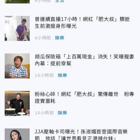
4小時前
生活
曾連續直播17小時！網紅「肥大叔」驟逝
生前激瘦身形曝光
4小時前
娛樂
胡瓜保險箱「上百萬現金」消失！笑曝寵妻
內幕：提前穿幫
14小時前
娛樂
粉絲心碎！網紅「肥大叔」驚傳離世 粉專
證實噩耗
14小時前
娛樂
JJA壓軸卡司曝光！孫淑媚首登國際音樂
節 放話「讓世界看見正港辣台妹」