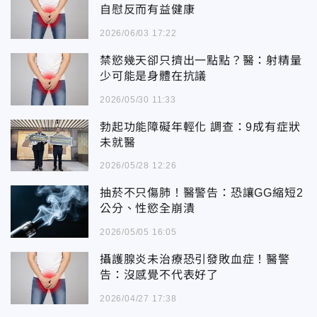
自慰反而有益健康
2026/06/03 17:22
禁慾幾天卻只擠出一點點？醫：射精量
少可能是身體在抗議
2026/05/30 11:33
勃起功能障礙年輕化 調查：9成有症狀
未就醫
2026/05/28 12:26
抽菸不只傷肺！醫警告：恐讓GG縮短2
公分、性慾全崩潰
2026/05/05 16:05
攝護腺炎未治療恐引發敗血症！醫警
告：沒感覺不代表好了
2026/04/27 17:38