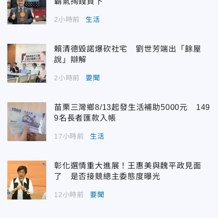
霸氣掏錢買下
2小時前
生活
賴清德毀諾爆砍社宅 劉世芳端出「餘屋
說」辯解
2小時前
要聞
苗栗三灣鄉8/13起發生活補助5000元 149
9名長者匯款入帳
17小時前
生活
彰化選情重大進展！王惠美與魏平政見面
了 是否接競總主委態度曝光
12小時前
要聞