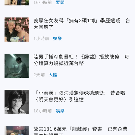
16小時前
要聞
姜厚任女友稱「擁有3碩1博」學歷遭疑 台
大回應了
1小時前
娛樂
陸男手搓AI劇暴紅！《歸墟》播放破億 每
分鐘算力燒掉近萬台幣
2天前
大陸
「小秦漢」張海漢驚傳68歲驟逝 昔合唱
〈明天會更好〉引追憶
18小時前
娛樂
故宮131.6萬元「龍藏經」套書 已有企業