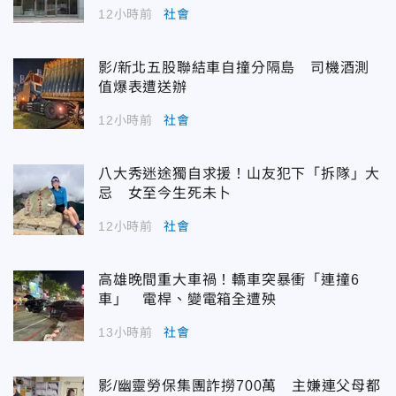
12小時前
社會
影/新北五股聯結車自撞分隔島 司機酒測
值爆表遭送辦
12小時前
社會
八大秀迷途獨自求援！山友犯下「拆隊」大
忌 女至今生死未卜
12小時前
社會
高雄晚間重大車禍！轎車突暴衝「連撞6
車」 電桿、變電箱全遭殃
13小時前
社會
影/幽靈勞保集團詐撈700萬 主嫌連父母都