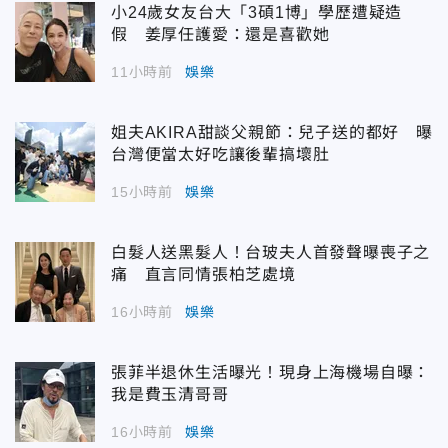
小24歲女友台大「3碩1博」學歷遭疑造
假 姜厚任護愛：還是喜歡她
11小時前
娛樂
姐夫AKIRA甜談父親節：兒子送的都好 曝
台灣便當太好吃讓後輩搞壞肚
15小時前
娛樂
白髮人送黑髮人！台玻夫人首發聲曝喪子之
痛 直言同情張柏芝處境
16小時前
娛樂
張菲半退休生活曝光！現身上海機場自曝：
我是費玉清哥哥
16小時前
娛樂