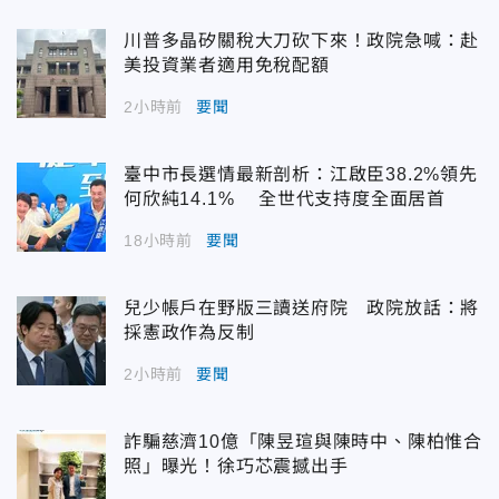
川普多晶矽關稅大刀砍下來！政院急喊：赴
美投資業者適用免稅配額
2小時前
要聞
臺中市長選情最新剖析：江啟臣38.2%領先
何欣純14.1% 全世代支持度全面居首
18小時前
要聞
兒少帳戶在野版三讀送府院 政院放話：將
採憲政作為反制
2小時前
要聞
詐騙慈濟10億「陳昱瑄與陳時中、陳柏惟合
照」曝光！徐巧芯震撼出手