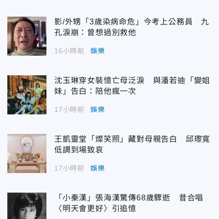
影/外甥「3歲染病命危」今考上公務員 九
孔淚崩：曾想過別救他
16小時前
娛樂
沈玉琳穿女裝憶亡母泛淚 與潘若迪「變姐
妹」告白：陪他瘋一次
17小時前
娛樂
王凱靈堂「燦笑照」藏對母親告白 邱瓈寬
低調到場致哀
17小時前
娛樂
「小秦漢」張海漢驚傳68歲驟逝 昔合唱
〈明天會更好〉引追憶