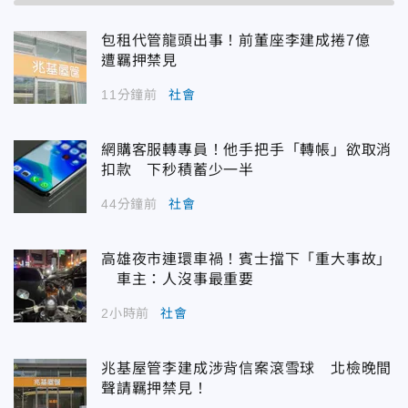
包租代管龍頭出事！前董座李建成捲7億
遭羈押禁見
11分鐘前
社會
網購客服轉專員！他手把手「轉帳」欲取消
扣款 下秒積蓄少一半
44分鐘前
社會
高雄夜市連環車禍！賓士擋下「重大事故」
車主：人沒事最重要
2小時前
社會
兆基屋管李建成涉背信案滾雪球 北檢晚間
聲請羈押禁見！