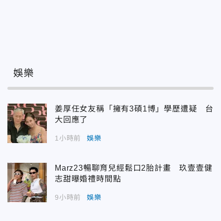
娛樂
姜厚任女友稱「擁有3碩1博」學歷遭疑 台
大回應了
1小時前
娛樂
Marz23暢聊育兒經鬆口2胎計畫 玖壹壹健
志甜曝婚禮時間點
9小時前
娛樂