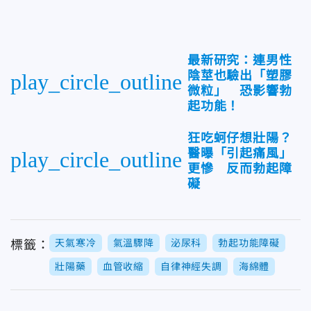
最新研究：連男性
陰莖也驗出「塑膠
play_circle_outline
微粒」 恐影響勃
起功能！
狂吃蚵仔想壯陽？
醫曝「引起痛風」
play_circle_outline
更慘 反而勃起障
礙
天氣寒冷
氣溫驟降
泌尿科
勃起功能障礙
標籤：
壯陽藥
血管收縮
自律神經失調
海綿體