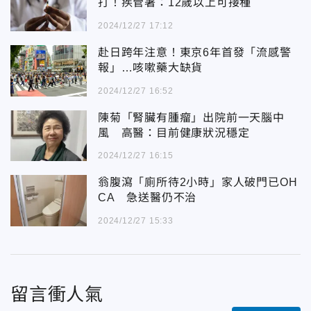
打！疾管署：12歲以上可接種
2024/12/27 17:12
赴日跨年注意！東京6年首發「流感警
報」…咳嗽藥大缺貨
2024/12/27 16:52
陳菊「腎臟有腫瘤」出院前一天腦中
風 高醫：目前健康狀況穩定
2024/12/27 16:15
翁腹瀉「廁所待2小時」家人破門已OH
CA 急送醫仍不治
2024/12/27 15:33
留言衝人氣