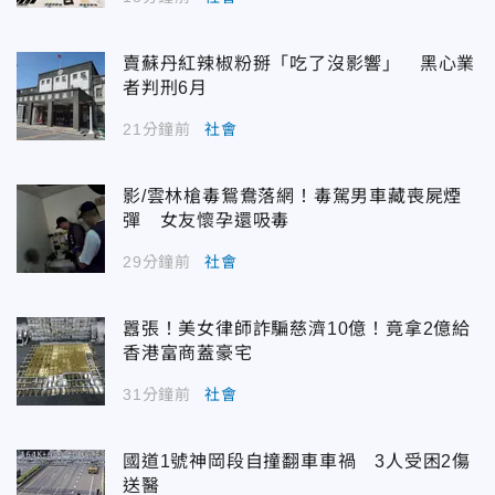
賣蘇丹紅辣椒粉掰「吃了沒影響」 黑心業
者判刑6月
21分鐘前
社會
影/雲林槍毒鴛鴦落網！毒駕男車藏喪屍煙
彈 女友懷孕還吸毒
29分鐘前
社會
囂張！美女律師詐騙慈濟10億！竟拿2億給
香港富商蓋豪宅
31分鐘前
社會
國道1號神岡段自撞翻車車禍 3人受困2傷
送醫