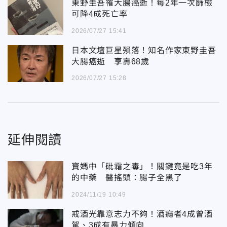
東野圭吾罹大腸癌逝！每2年一次篩檢
可降4成死亡率
2026/07/27 15:41
日本文壇巨星殞落！知名作家東野圭吾
大腸癌逝 享壽68歲
2026/07/27 15:28
延伸閱讀
寶媽中「砒霜之毒」！關鍵竟是吃3年
的中藥 醫搖頭：腸子全黑了
2024/11/19 10:49
戒酒光靠意志力不夠！酒癮者4成曾酒
駕、3成有暴力傾向