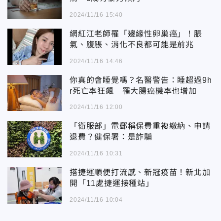
2024/11/16 15:40
網紅江老師罹「邊緣性卵巢癌」！脹
氣、腹脹、消化不良都可能是前兆
2024/11/16 14:46
你真的會睡覺嗎？名醫警告：睡超過9h
r死亡率狂飆 罹大腸癌機率也增加
2024/11/16 12:00
「衛服部」電郵稱保費重複繳納、申請
退費？健保署：是詐騙
2024/11/16 10:31
搭捷運順便打流感、新冠疫苗！新北加
開「11處捷運接種站」
2024/11/16 10:04