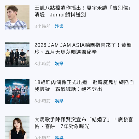
王凱八點檔遺作播出！夏宇禾讀「告別信」
潰堤 Junior顫抖送別
3小時前
娛樂
2026 JAM JAM ASIA聽團指南來了！黃韻
玲、五月天瑪莎曝選團秘辛
3小時前
娛樂
18歲鮮肉偶像正式出道！赴韓魔鬼訓練陷自
我懷疑 霸氣喊話：絕不登出
3小時前
娛樂
大馬歌手陳佩賢突宣布「結婚了」！廣發喜
帖、喜餅 7年對象曝光
3小時前
娛樂