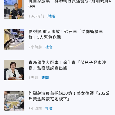
挺自家股票！群聯執行長潘健成7月加碼買4
0張
19小時前
財經
影/桃園重大事故！砂石車「逆向衝機車
群」3人緊急送醫
2小時前
社會
青鳥偶像大翻車！徐佳青「帶兒子登東沙
島」監察院調查出爐
1天前
要聞
詐騙慈濟疫苗採購10億！美女律師「232公
斤黃金藏豪宅地板下」
3小時前
社會