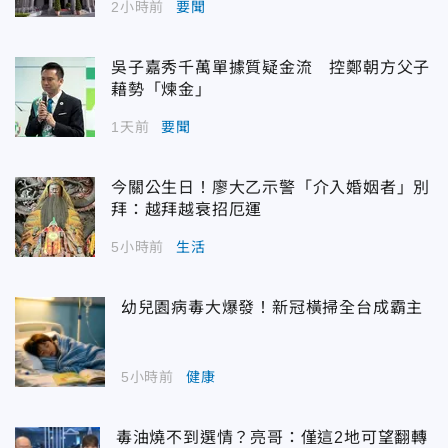
2小時前
要聞
吳子嘉秀千萬單據質疑金流 控鄭朝方父子
藉勢「煉金」
1天前
要聞
今關公生日！廖大乙示警「介入婚姻者」別
拜：越拜越衰招厄運
5小時前
生活
幼兒園病毒大爆發！新冠橫掃全台成霸主
5小時前
健康
毒油燒不到選情？亮哥：僅這2地可望翻轉