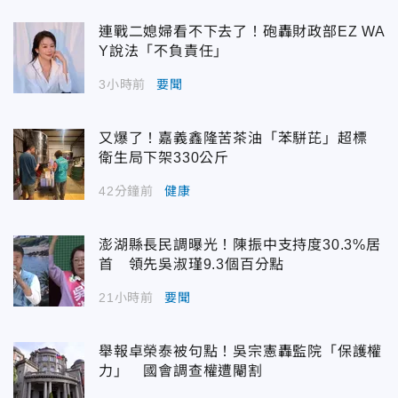
連戰二媳婦看不下去了！砲轟財政部EZ WA
Y說法「不負責任」
3小時前
要聞
又爆了！嘉義鑫隆苦茶油「苯駢芘」超標
衛生局下架330公斤
42分鐘前
健康
澎湖縣長民調曝光！陳振中支持度30.3%居
首 領先吳淑瑾9.3個百分點
21小時前
要聞
舉報卓榮泰被句點！吳宗憲轟監院「保護權
力」 國會調查權遭閹割