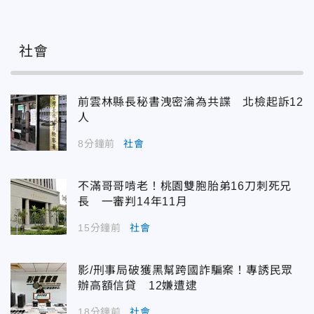
社會
前雲林縣長秘書洩密淪為共諜 北檢起訴12
人
8分鐘前
社會
不滿哥哥啃老！桃園雙胞胎弟16刀刺死兄
長 一審判14年11月
15分鐘前
社會
影/刑事局破獲黑幫跨國詐騙案！專誘民眾
辦高額信貸 12嫌遭逮
18分鐘前
社會