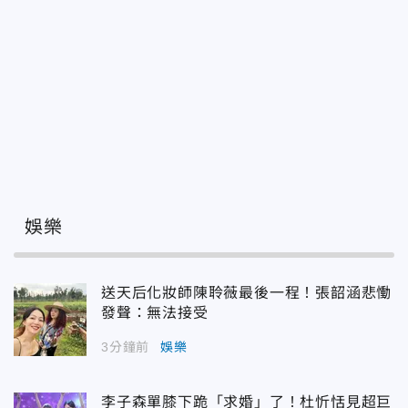
娛樂
送天后化妝師陳聆薇最後一程！張韶涵悲慟
發聲：無法接受
3分鐘前
娛樂
李子森單膝下跪「求婚」了！杜忻恬見超巨