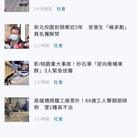
34分鐘前
社會
新北校園割頸案近3年 受害生「楊承勳」
真名獲解禁
1小時前
社會
影/桃園重大事故！砂石車「逆向衝機車
群」3人緊急送醫
2小時前
社會
高雄橋頭鐵工廠意外！66歲工人攀鋼筋傾
倒 墜1樓高不治
2小時前
社會