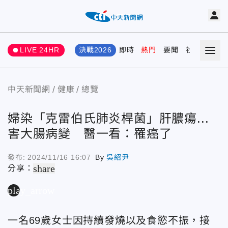
LIVE 24HR
決戰2026
即時
熱門
要聞
社會
娛樂
中天新聞網
健康
總覽
婦染「克雷伯氏肺炎桿菌」肝膿瘍...
害大腸病變 醫一看：罹癌了
發布:
2024/11/16 16:07
By
吳紹尹
share
分享：
play_arrow
一名69歲女士因持續發燒以及食慾不振，接