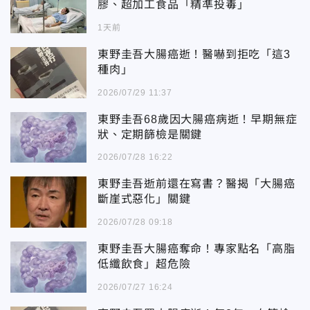
膠、超加工食品「精準投毒」
1天前
東野圭吾大腸癌逝！醫嚇到拒吃「這3
種肉」
2026/07/29 11:37
東野圭吾68歲因大腸癌病逝！早期無症
狀、定期篩檢是關鍵
2026/07/28 16:22
東野圭吾逝前還在寫書？醫揭「大腸癌
斷崖式惡化」關鍵
2026/07/28 09:18
東野圭吾大腸癌奪命！專家點名「高脂
低纖飲食」超危險
2026/07/27 16:24