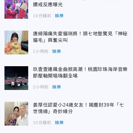
鑽戒反應曝光
16分鐘前
娛樂
唐綺陽痛失愛貓咪將！頭七地墊驚見「神秘
貓毛」興奮尖叫
2小時前
娛樂
玖壹壹連飆金曲掀高潮！桃園珍珠海岸音樂
節壓軸開唱嗨翻全場
2小時前
娛樂
姜厚任認愛小24歲女友！揭塵封39年「七
世情緣」奇妙緣分
32分鐘前
娛樂