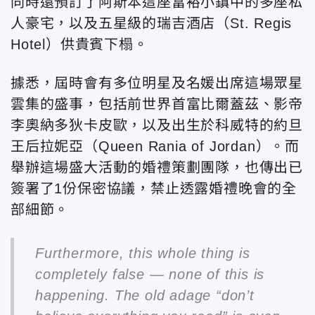
同時還預訂了阿斯本這座富裕小鎮中的多座私
人豪宅，以及五星級的瑞吉酒店（St. Regis
Hotel）供貴賓下榻。
據悉，屆時會有多位明星及名媛出席這場眾星
雲集的盛事，包括前世界首富比爾蓋茲、影帝
李奧納多狄卡皮歐，以及出生於科威特的約旦
王后拉妮亞（Queen Rania of Jordan）。而
舉辦這場盛大活動的婚禮策劃團隊，也傳出已
簽署了1份保密協議，禁止透露婚禮晚會的全
部細節。
Furthermore, this whole thing is
completely false — none of this is
happening. The old adage “don’t