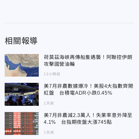
相關報導
荷莫茲海峽再傳船隻遇襲！阿聯控伊朗
攻擊國營油輪
13小時前
美7月非農數據爆冷！美股4大指數齊開
紅盤 台積電ADR小跌0.45%
1天前
美7月非農減2.3萬人！失業率意外降至
4.1% 台指期夜盤大漲745點
1天前