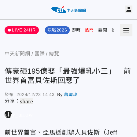
LIVE 24HR
決戰2026
即時
熱門
要聞
社會
娛樂
中天新聞網
國際
總覽
傳豪砸195億娶「最強爆乳小三」 前
世界首富貝佐斯回應了
發布:
2024/12/23 14:43
By
蕭瑋玲
share
分享：
play_arrow
前世界首富、亞馬遜創辦人貝佐斯（Jeff