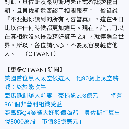
對此，貝佐斯及桑切斯均未正式確認婚禮日
期，且貝佐斯還否認了相關報導：「俗話說
『不要把你讀到的所有內容當真』，這在今日
比以往任何時候都更加適用。現在，謊言可以
在真相還沒來得及穿好褲子之前，就傳遍全世
界。所以，各位請小心，不要太容易輕信他
人。」（CTWANT）
【更多CTWANT新聞】
美國首位黑人太空候選人 他90歲上太空嗨
喊：終於能吹牛
亞馬遜創辦人前妻「豪捐逾203億元」 將有
361個非營利組織受益
亞馬遜Q4業績大好股價嗨漲 貝佐斯打算出
脫5000萬股「市值86億美元」