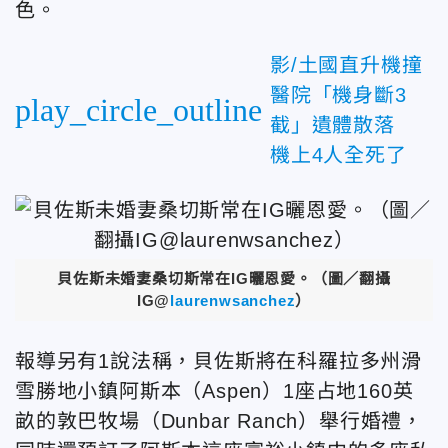
色。
影/土國直升機撞
醫院「機身斷3
play_circle_outline
截」遺體散落
機上4人全死了
貝佐斯未婚妻桑切斯常在IG曬恩愛。（圖／翻攝
IG@
laurenwsanchez
）
報導另有1說法稱，貝佐斯將在科羅拉多州滑
雪勝地小鎮阿斯本（Aspen）1座占地160英
畝的敦巴牧場（Dunbar Ranch）舉行婚禮，