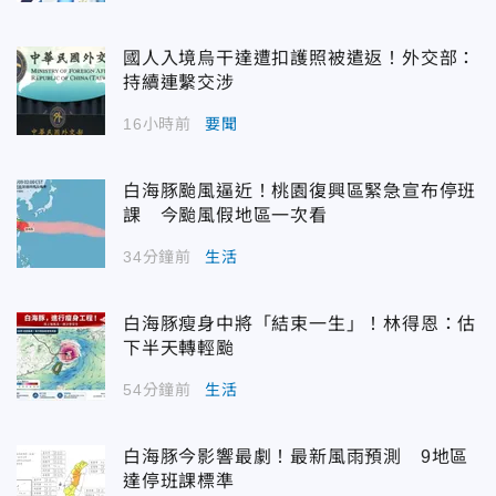
國人入境烏干達遭扣護照被遣返！外交部：
持續連繫交涉
16小時前
要聞
白海豚颱風逼近！桃園復興區緊急宣布停班
課 今颱風假地區一次看
34分鐘前
生活
白海豚瘦身中將「結束一生」！林得恩：估
下半天轉輕颱
54分鐘前
生活
白海豚今影響最劇！最新風雨預測 9地區
達停班課標準