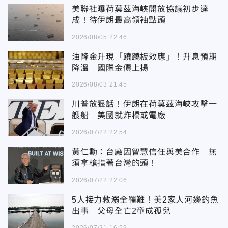
美聯社曝荷莫茲海峽開放協議初步達
成！待伊朗最高領袖點頭
2026/08/05 22:46
油降金升現「蹺蹺板效應」！升息預期
降溫 國際金價上揚
2026/08/03 21:45
川普放狠話！伊朗在荷莫茲海峽攻擊一
艘船 美國就炸橋或電廠
2026/07/22 22:54
黃仁勳：台廠因智慧信任與美合作 無
須拿槍指著台灣的頭！
2026/07/22 22:06
5人接力救溺全罹難！美2家人河邊釣魚
出事 父母全亡2童成孤兒
2026/07/21 16:59