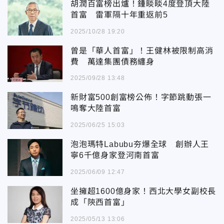
胡潤百富榜出爐！鍾睒睒4度登頂大陸
首富 雷軍隔十年重返前5
2025/10/28 19:20
曾是「華人首富」！王健林被限制高消
費 萬達集團債務纏身
2025/09/28 13:48
新財富500創富榜公佈！字節跳動張一
鳴奪大陸首富
2025/06/25 15:03
泡泡瑪特Labubu夯爆全球 創辦人王
寧6千億身家登河南首富
2025/06/09 12:47
坐擁超1600億身家！西北大學女副校長
成「陝西首富」
2025/05/13 13:06