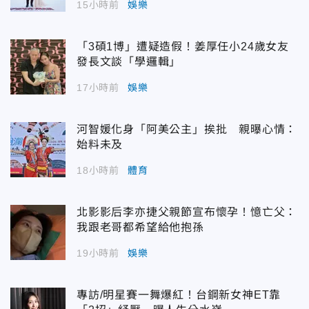
15小時前
娛樂
「3碩1博」遭疑造假！姜厚任小24歲女友
發長文談「學邏輯」
17小時前
娛樂
河智媛化身「阿美公主」挨批 親曝心情：
始料未及
18小時前
體育
北影影后李亦捷父親節宣布懷孕！憶亡父：
我跟老哥都希望給他抱孫
19小時前
娛樂
專訪/明星賽一舞爆紅！台鋼新女神ET靠