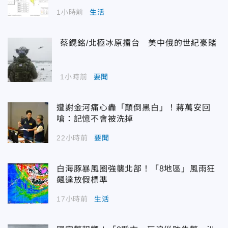
1小時前
生活
蔡鎤銘/北極冰原擂台 美中俄的世紀豪賭
1小時前
要聞
遭謝金河痛心轟「顛倒黑白」！蔣萬安回
嗆：記憶不會被洗掉
22小時前
要聞
白海豚暴風圈強襲北部！「8地區」風雨狂
飆達放假標準
17小時前
生活