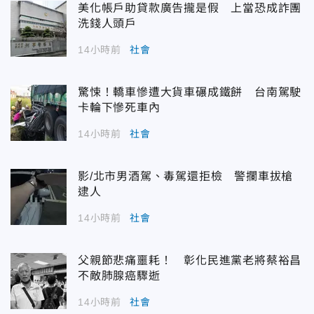
美化帳戶助貸款廣告攏是假 上當恐成詐團
洗錢人頭戶
14小時前
社會
驚悚！轎車慘遭大貨車碾成鐵餅 台南駕駛
卡輪下慘死車內
14小時前
社會
影/北市男酒駕、毒駕還拒檢 警攔車拔槍
逮人
14小時前
社會
父親節悲痛噩耗！ 彰化民進黨老將蔡裕昌
不敵肺腺癌驟逝
14小時前
社會