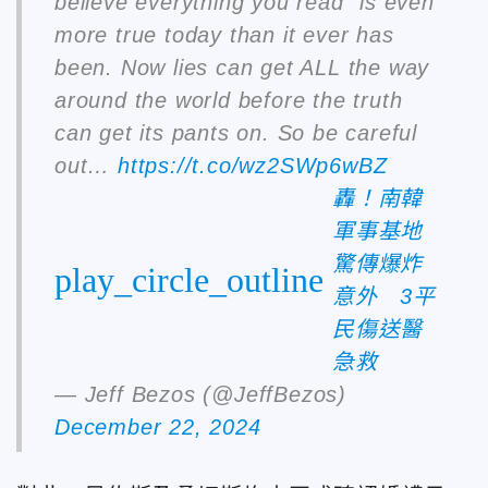
believe everything you read” is even
more true today than it ever has
been. Now lies can get ALL the way
around the world before the truth
can get its pants on. So be careful
out…
https://t.co/wz2SWp6wBZ
轟！南韓
軍事基地
驚傳爆炸
play_circle_outline
意外 3平
民傷送醫
急救
— Jeff Bezos (@JeffBezos)
December 22, 2024