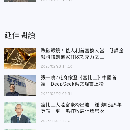
延伸閱讀
跌破眼鏡！義大利首富換人當 低調金
融科技創業家打敗巧克力之王
2026/02/23 14:10
張一鳴2兆身家登《富比士》中國首
富！DeepSeek梁文峰首上榜
2026/02/02 09:51
富比士大陸富豪榜出爐！鍾睒睒連5年
登頂 張一鳴打敗馬化騰居次
2025/11/09 12:47