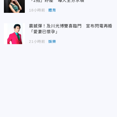
「2招」紓壓 曝人生分水嶺
18小時前
體育
震撼彈！及川光博雙喜臨門 宣布閃電再婚
「愛妻已懷孕」
21小時前
娛樂