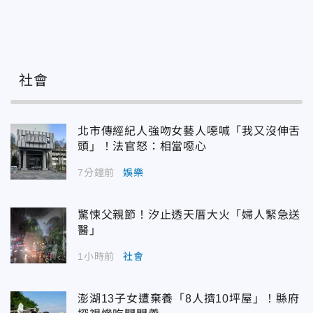
社會
北市傳經紀人強吻女藝人噁喊「我又沒伸舌
頭」！法官怒：相當噁心
7分鐘前
娛樂
驚悚父親節！汐止透天厝大火「婦人緊急送
醫」
1小時前
社會
澎湖13子女遭棄養「8人擠10坪屋」！縣府