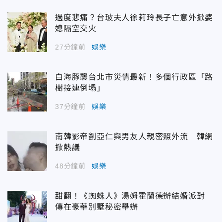
過度悲痛？台玻夫人徐莉玲長子亡意外掀婆
媳隔空交火
27分鐘前
娛樂
白海豚襲台北市災情最新！多個行政區「路
樹接連倒塌」
37分鐘前
娛樂
南韓影帝劉亞仁與男友人親密照外流 韓網
掀熱議
48分鐘前
娛樂
甜翻！《蜘蛛人》湯姆霍蘭德辦結婚派對
傳在豪華別墅秘密舉辦