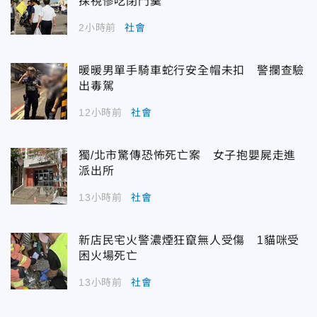
探視慘吃閉門羹
2小時前
社會
暖暖男單手騎車蛇行安全帽未扣 警攔查驗
出毒駕
12小時前
社會
獨/北市驚傳恐怖死亡案 女子抱嬰屍走進
派出所
13小時前
社會
新店民宅火警濃煙狂竄無人受傷 1貓咪受
困火場死亡
13小時前
社會