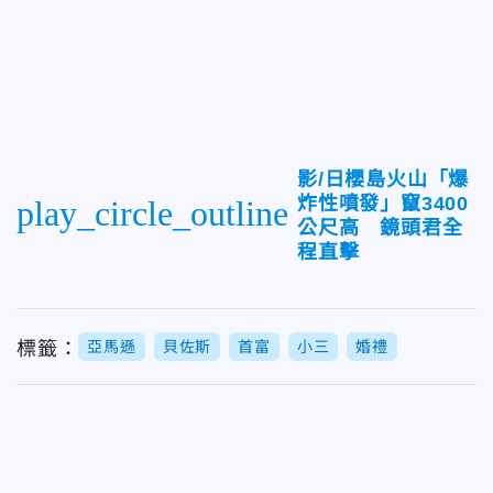
影/日櫻島火山「爆
炸性噴發」竄3400
play_circle_outline
公尺高 鏡頭君全
程直擊
標籤：
亞馬遜
貝佐斯
首富
小三
婚禮