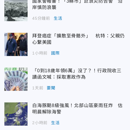
國家警報響！「3縣市」巨浪災防告警 沿
岸慎防浪襲
45分鐘前
生活
拜登癌症「擴散至骨骼外」 杭特：父親仍
心繫美國
1小時前
國際
「0到18歲年領6萬」沒了？！行政院收三
讀函文喊：採取憲政作為
1天前
要聞
白海豚颳8級強風！北部山區豪雨狂炸 估
明晨解除海警
2小時前
生活