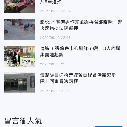
共8車遭殃
2025/09/10 22:14
影/淡水虐狗男作完筆錄再強綁貓咪 警
火速拘提法院羈押
2025/09/10 22:07
偽造16張悠遊卡盜刷詐69萬 3人詐騙
集團遭起訴
2025/09/10 21:55
清潔隊員送拾荒嬤舊電鍋貪污罪起訴
隊上同事看法兩極
2025/09/10 21:28
留言衝人氣