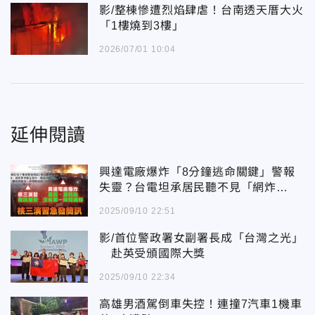
影/整棟慘遭烈焰肆虐！台南透天厝大火
「1樓燒到3樓」
2026/07/01 10:04
延伸閱讀
興達電廠爆炸「8分鐘逃命關鍵」警報
失靈？台電坦承居民聽不見「網炸
鍋」！
2025/09/10 22:51
影/首位警政署女副署長成「台灣之光」
赴英受頒國際大獎
2025/09/10 22:34
高雄男酒駕倒車失控！連撞7汽車1機車