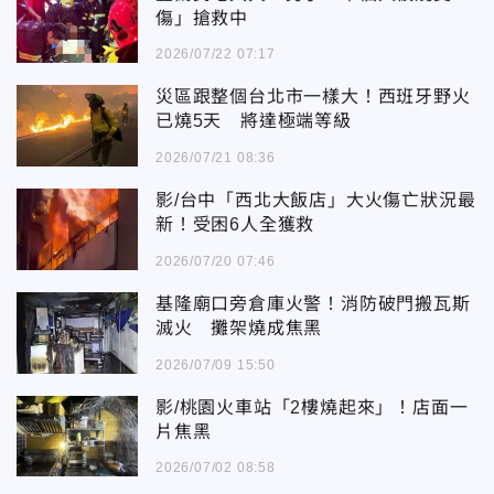
傷」搶救中
2026/07/22 07:17
災區跟整個台北市一樣大！西班牙野火
已燒5天 將達極端等級
2026/07/21 08:36
影/台中「西北大飯店」大火傷亡狀況最
新！受困6人全獲救
2026/07/20 07:46
基隆廟口旁倉庫火警！消防破門搬瓦斯
滅火 攤架燒成焦黑
2026/07/09 15:50
影/桃園火車站「2樓燒起來」！店面一
片焦黑
2026/07/02 08:58