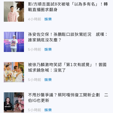
影/方順吉面試8次被嗆「以為多有名」！轉
戰直播圈求翻身
4小時前
娛樂
孫安佐交保！孫鵬鬆口談狄鶯近況 感嘆：
誰家鍋底沒灰塵？
5小時前
娛樂
被徐乃麟激吻笑認「第1次有感覺」！曾國
城求饒急喊：沒氣了
5小時前
娛樂
不甩抄襲爭議？蔡阿嘎悄復工開新企劃 二
伯IG也更新
5小時前
娛樂