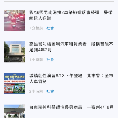
影/無照男南港撞2車肇逃遺落毒菸彈 警循
線逮人送辦
7分鐘前
社會
高雄警勾結圖利汽車租賃業者 辯稱智能不
足判4年2月
1小時前
社會
城鎮韌性演習8/13下午登場 北市警：全市
人車管制
2小時前
社會
台東精神科醫師性侵男病患 一審判4年8月