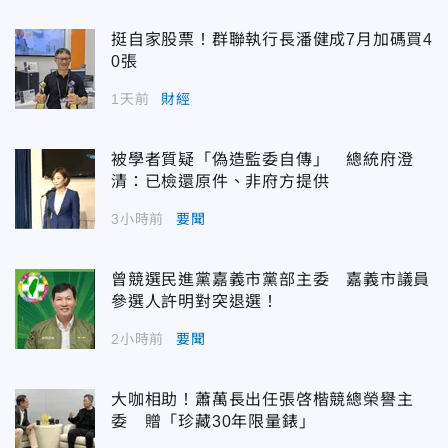
挺自家股票！群聯執行長潘健成7月加碼買4
0張
1天前
財經
被學者質疑「偽造監委自傳」 總統府澄
清：已檢還原件、非府方提供
3小時前
要聞
曾競選民進黨嘉義市黨部主委 嘉義市議員
參選人許明對突退選！
2小時前
要聞
大咖相助！蕭萬長出任張啓楷競總榮譽主
委 贈「珍藏30年限量錶」