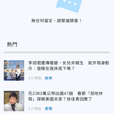
無任何留言，趕緊搶頭香！
熱門
李翊君遭傳婚變、女兒非親生 氣炸現身駁
斥：是睡在我床底下嗎？
2小時前
娛樂
花2383萬公帑出國47趟 春節「就地休
假」探親美國夫家？徐佳青回應了
3小時前
要聞