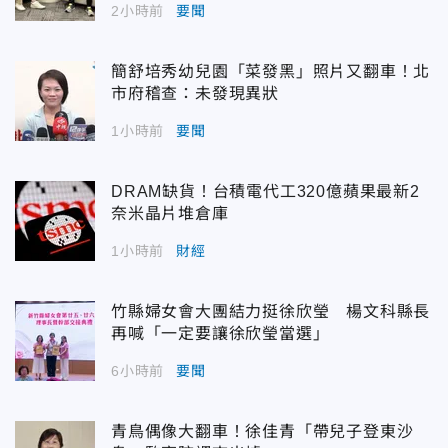
2小時前
要聞
簡舒培秀幼兒園「菜發黑」照片又翻車！北
市府稽查：未發現異狀
1小時前
要聞
DRAM缺貨！台積電代工320億蘋果最新2
奈米晶片堆倉庫
1小時前
財經
竹縣婦女會大團結力挺徐欣瑩 楊文科縣長
再喊「一定要讓徐欣瑩當選」
6小時前
要聞
青鳥偶像大翻車！徐佳青「帶兒子登東沙