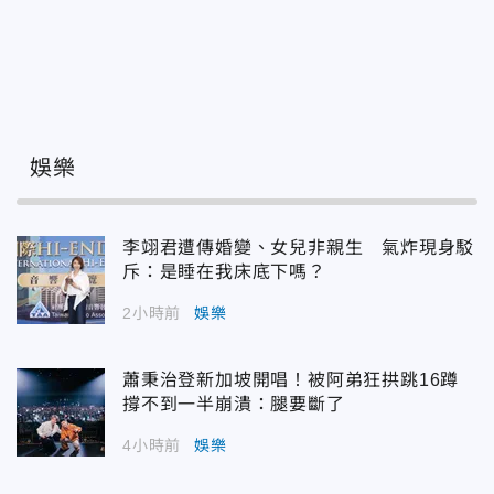
娛樂
李翊君遭傳婚變、女兒非親生 氣炸現身駁
斥：是睡在我床底下嗎？
2小時前
娛樂
蕭秉治登新加坡開唱！被阿弟狂拱跳16蹲
撐不到一半崩潰：腿要斷了
4小時前
娛樂