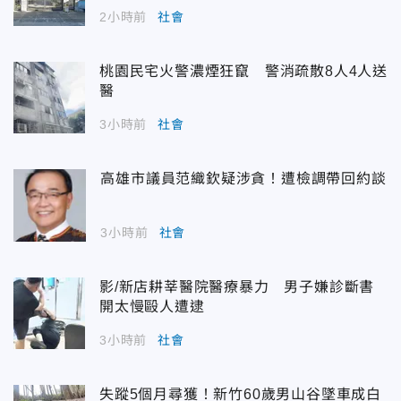
2小時前
社會
桃園民宅火警濃煙狂竄 警消疏散8人4人送
醫
3小時前
社會
高雄市議員范織欽疑涉貪！遭檢調帶回約談
3小時前
社會
影/新店耕莘醫院醫療暴力 男子嫌診斷書
開太慢毆人遭逮
3小時前
社會
失蹤5個月尋獲！新竹60歲男山谷墜車成白