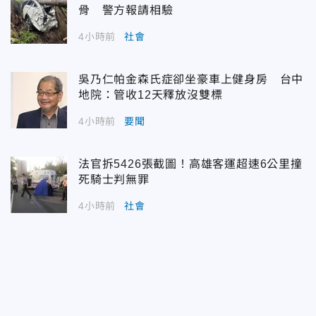
骨 警方報請相驗
4小時前
社會
吳乃仁帕金森氏症卻坐豪車上健身房 台中
地院：管收12天釋放沒雙標
4小時前
要聞
法官拆5426張截圖！高雄客運超速6公里撞
死騎士判無罪
4小時前
社會