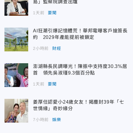
島」監察院調查出爐
1天前
要聞
AI狂潮引爆記憶體荒！華邦電曝客戶搶簽長
約 2029年產能提前被鎖定
2小時前
財經
澎湖縣長民調曝光！陳振中支持度30.3%居
首 領先吳淑瑾9.3個百分點
1天前
要聞
姜厚任認愛小24歲女友！揭塵封39年「七
世情緣」奇妙緣分
7小時前
娛樂