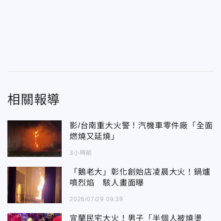
相關報導
影/台南重大火警！汽機車零件廠「全面
燃燒又延燒」
3小時前
「鵝老大」彰化創始店凌晨大火！鍋爐
噴烈焰 駭人畫面曝
2026/07/29 09:39
宜蘭民宅大火！男子「半個人被燒燙