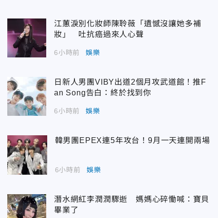
江蕙淚別化妝師陳聆薇「遺憾沒讓她多補
妝」 吐抗癌過來人心聲
6小時前
娛樂
日新人男團VIBY出道2個月攻武道館！推F
an Song告白：終於找到你
6小時前
娛樂
韓男團EPEX連5年攻台！9月一天連開兩場
6小時前
娛樂
潛水網紅李潤潤驟逝 媽媽心碎慟喊：寶貝
畢業了