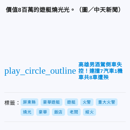
價值8百萬的遊艇燒光光。
（圖／中天新聞）
高雄男酒駕倒車失
play_circle_outline
控！連撞7汽車1機
車共8車遭殃
屏東縣
豪華遊艇
遊艇
火警
重大火警
標籤：
燒光
豪華
飯店
老闆
縱火