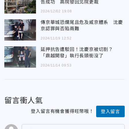
告成功 高院發回北院更裁
2024/12/02 19:08
傳京華城恐爛尾且危及威京體系 沈慶
京認罪與否陷兩難
2024/11/19 12:52
延押抗告遭駁回！沈慶京被切割？
「鼎越開發」執行長頭銜沒了
2024/11/14 09:53
留言衝人氣
登入留言有機會獲得旺幣哦！
登入留言