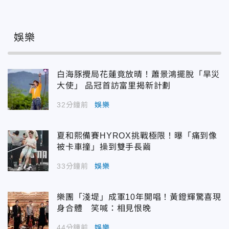
娛樂
白海豚攪局花蓮竟放晴！蕭景鴻擺脫「旱災
大使」 品冠首訪富里揭新計劃
32分鐘前
娛樂
夏和熙備賽HYROX挑戰極限！曝「痛到像
被卡車撞」操到雙手長繭
33分鐘前
娛樂
樂團「淺堤」成軍10年開唱！黃鐙輝驚喜現
身合體 笑喊：相見恨晚
44分鐘前
娛樂