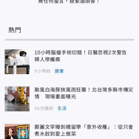
無任何留言，趕緊搶頭香！
熱門
10小時腦瘤手術切錯！日醫忽視2次警告
婦人慘癱瘓
9小時前
健康
颱風白海豚挾風雨狂襲！北台灣多縣市傳災
情 現場畫面曝光
46分鐘前
生活
鄭麗文罕曝劍橋留學「意外收穫」：從只會
煮水餃到愛上做菜