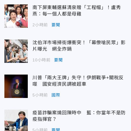
南下屏東輔選蘇清泉贈「工程帽」！盧秀
燕：每一個人都是母雞
2小時前
要聞
沈伯洋市場掃街爆衝突！「幕僚嗆民眾」影
片曝光 網全炸鍋
10小時前
要聞
川普「兩大王牌」失守！伊朗戰爭+關稅反
噬 國安經濟民調被超車
5小時前
國際
疫苗詐騙案燒回陳時中 藍：你當年不是防
疫指揮官？
5小時前
要聞