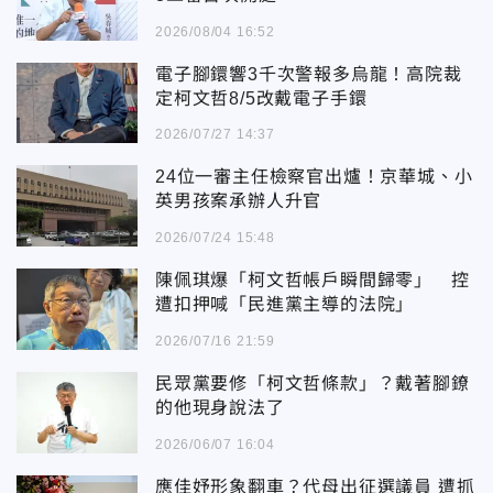
2026/08/04 16:52
電子腳鐶響3千次警報多烏龍！高院裁
定柯文哲8/5改戴電子手鐶
2026/07/27 14:37
24位一審主任檢察官出爐！京華城、小
英男孩案承辦人升官
2026/07/24 15:48
陳佩琪爆「柯文哲帳戶瞬間歸零」 控
遭扣押喊「民進黨主導的法院」
2026/07/16 21:59
民眾黨要修「柯文哲條款」？戴著腳鐐
的他現身說法了
2026/06/07 16:04
應佳妤形象翻車？代母出征選議員 遭抓