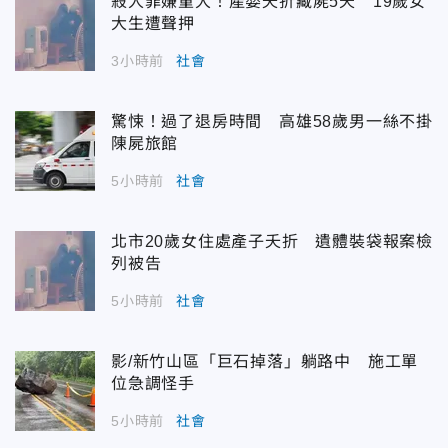
殺人罪嫌重大！產嬰夭折藏屍5天 19歲女
大生遭聲押
3小時前
社會
驚悚！過了退房時間 高雄58歲男一絲不掛
陳屍旅館
5小時前
社會
北市20歲女住處產子夭折 遺體裝袋報案檢
列被告
5小時前
社會
影/新竹山區「巨石掉落」躺路中 施工單
位急調怪手
5小時前
社會