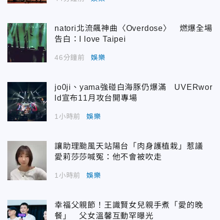
natori北流飆神曲〈Overdose〉 燃爆全場
告白：I love Taipei
46分鐘前
娛樂
jo0ji、yama強碰白海豚仍爆滿 UVERwor
ld宣布11月攻台開專場
1小時前
娛樂
讓助理颱風天站陽台「肉身護植栽」惹議
愛莉莎莎喊冤：他不會被吹走
1小時前
娛樂
幸福父親節！王識賢女兒親手煮「愛的晚
餐」 父女溫馨互動罕曝光