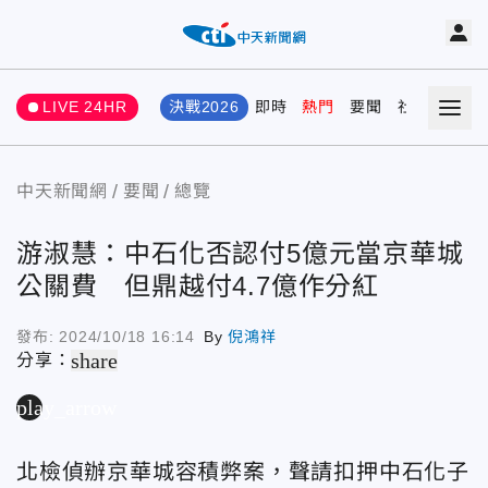
LIVE 24HR
決戰2026
即時
熱門
要聞
社會
娛樂
中天新聞網
要聞
總覽
游淑慧：中石化否認付5億元當京華城
公關費 但鼎越付4.7億作分紅
發布:
2024/10/18 16:14
By
倪鴻祥
share
分享：
play_arrow
北檢偵辦京華城容積弊案，聲請扣押中石化子