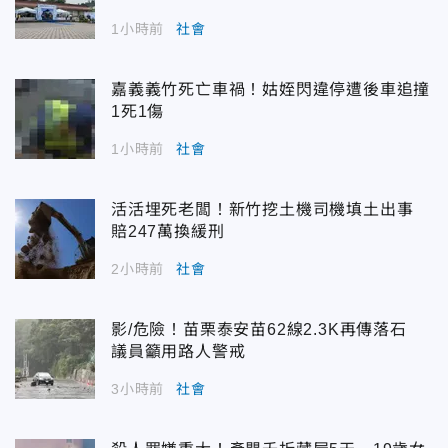
1小時前
社會
嘉義義竹死亡車禍！姑姪閃違停遭後車追撞
1死1傷
1小時前
社會
活活埋死老闆！新竹挖土機司機填土出事
賠247萬換緩刑
2小時前
社會
影/危險！苗栗泰安苗62線2.3K再傳落石
議員籲用路人警戒
3小時前
社會