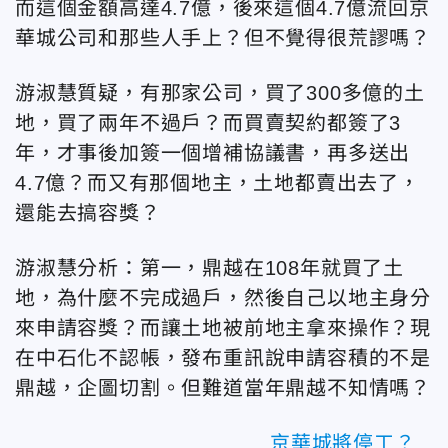
而這個金額高達4.7億，後來這個4.7億流回京
華城公司和那些人手上？但不覺得很荒謬嗎？
游淑慧質疑，有那家公司，買了300多億的土
地，買了兩年不過戶？而買賣契約都簽了3
年，才事後加簽一個增補協議書，再多送出
4.7億？而又有那個地主，土地都賣出去了，
還能去搞容獎？
游淑慧分析：第一，鼎越在108年就買了土
地，為什麼不完成過戶，然後自己以地主身分
來申請容獎？而讓土地被前地主拿來操作？現
在中石化不認帳，發布重訊說申請容積的不是
鼎越，企圖切割。但難道當年鼎越不知情嗎？
京華城將停工？