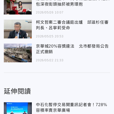
包深夜街頭抽菸被男環抱
2026/05/26 10:07
柯文哲案二審合議庭出爐 邱滋杉任審
判長、呂寧莉受命
2026/05/25 20:53
京華城20%容獎違法 北市都發局公告
正式撤銷
2026/05/22 21:33
延伸閱讀
中石化暫停交易開重訊記者會！728%
容積率賣京華廣場