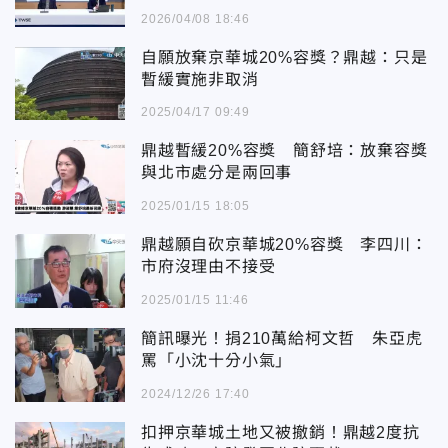
2026/04/08 18:46
自願放棄京華城20%容獎？鼎越：只是
暫緩實施非取消
2025/04/17 09:49
鼎越暫緩20%容獎 簡舒培：放棄容獎
與北市處分是兩回事
2025/01/15 18:05
鼎越願自砍京華城20%容獎 李四川：
市府沒理由不接受
2025/01/15 11:46
簡訊曝光！捐210萬給柯文哲 朱亞虎
罵「小沈十分小氣」
2024/12/26 17:40
扣押京華城土地又被撤銷！鼎越2度抗