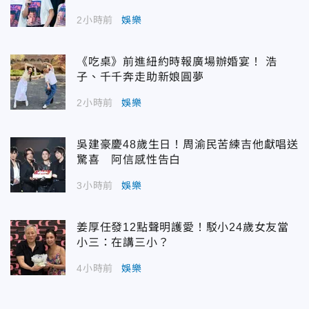
2小時前
娛樂
《吃桌》前進紐約時報廣場辦婚宴！ 浩
子、千千奔走助新娘圓夢
2小時前
娛樂
吳建豪慶48歲生日！周渝民苦練吉他獻唱送
驚喜 阿信感性告白
3小時前
娛樂
姜厚任發12點聲明護愛！駁小24歲女友當
小三：在講三小？
4小時前
娛樂