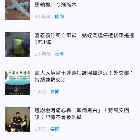
運輸機」今飛熊本
8小時前
國際
嘉義義竹死亡車禍！姑姪閃違停遭後車追撞
1死1傷
1小時前
社會
國人入境烏干達遭扣護照被遣返！外交部：
持續連繫交涉
1天前
要聞
遭謝金河痛心轟「顛倒黑白」！蔣萬安回
嗆：記憶不會被洗掉
1天前
要聞