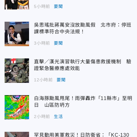
5小時前
要聞
吳思瑤批蔣萬安沒放颱風假 北市府：停班
課標準符合中央法規！
3小時前
要聞
直擊／漢光演習執行大量傷患救援機制 驗
證緊急醫療應處效能
12小時前
要聞
白海豚颱風甩尾！雨彈轟炸「11縣市」至明
日 山區防坍方
2小時前
生活
罕見動用美軍救災！日防衛省：「KC-130