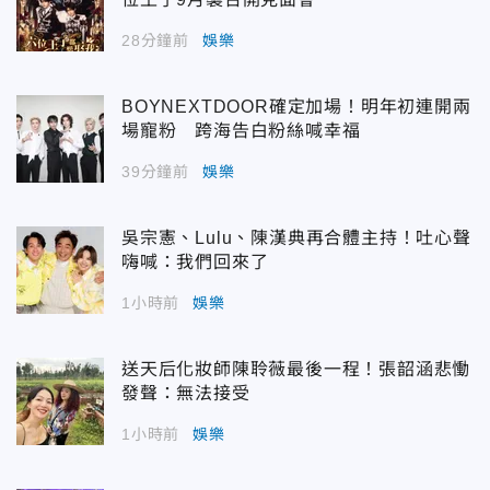
28分鐘前
娛樂
BOYNEXTDOOR確定加場！明年初連開兩
場寵粉 跨海告白粉絲喊幸福
39分鐘前
娛樂
吳宗憲、Lulu、陳漢典再合體主持！吐心聲
嗨喊：我們回來了
1小時前
娛樂
送天后化妝師陳聆薇最後一程！張韶涵悲慟
發聲：無法接受
1小時前
娛樂