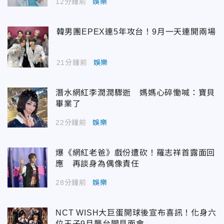
12分鐘前
娛樂
韓男團EPEX連5年攻台！9月一天連開兩場
21分鐘前
娛樂
潛水網紅李潤潤驟逝 媽媽心碎慟喊：寶貝
畢業了
22分鐘前
娛樂
爆《網紅老爸》戲份遭砍！羅志祥首露面回
應 再談身為偶像責任
28分鐘前
娛樂
NCT WISH大巨蛋開球後宣布喜訊！化身六
位王子9月襲台開見面會