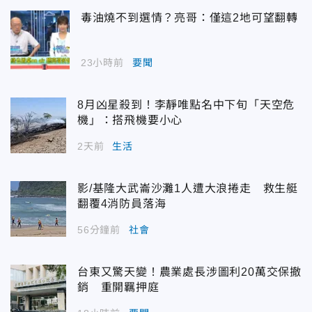
毒油燒不到選情？亮哥：僅這2地可望翻轉
23小時前
要聞
8月凶星殺到！李靜唯點名中下旬「天空危
機」：搭飛機要小心
2天前
生活
影/基隆大武崙沙灘1人遭大浪捲走 救生艇
翻覆4消防員落海
56分鐘前
社會
台東又驚天變！農業處長涉圖利20萬交保撤
銷 重開羈押庭