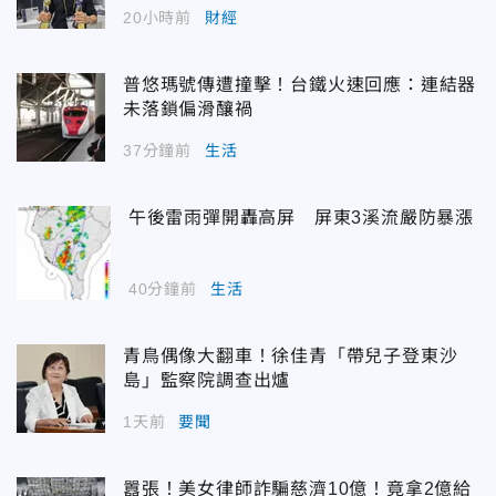
20小時前
財經
普悠瑪號傳遭撞擊！台鐵火速回應：連結器
未落鎖偏滑釀禍
37分鐘前
生活
午後雷雨彈開轟高屏 屏東3溪流嚴防暴漲
40分鐘前
生活
青鳥偶像大翻車！徐佳青「帶兒子登東沙
島」監察院調查出爐
1天前
要聞
囂張！美女律師詐騙慈濟10億！竟拿2億給