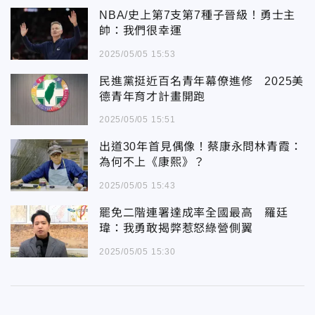
NBA/史上第7支第7種子晉級！勇士主
帥：我們很幸運
2025/05/05 15:53
民進黨挺近百名青年幕僚進修 2025美
德青年育才計畫開跑
2025/05/05 15:51
出道30年首見偶像！蔡康永問林青霞：
為何不上《康熙》？
2025/05/05 15:43
罷免二階連署達成率全國最高 羅廷
瑋：我勇敢揭弊惹怒綠營側翼
2025/05/05 15:30