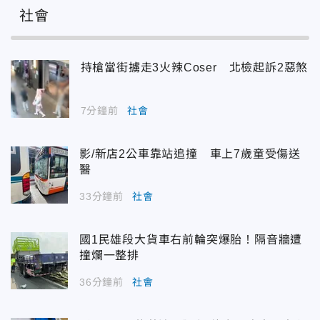
社會
持槍當街擄走3火辣Coser 北檢起訴2惡煞
7分鐘前
社會
影/新店2公車靠站追撞 車上7歲童受傷送
醫
33分鐘前
社會
國1民雄段大貨車右前輪突爆胎！隔音牆遭
撞爛一整排
36分鐘前
社會