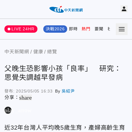
LIVE 24HR
決戰2026
即時
熱門
要聞
社會
娛樂
中天新聞網
健康
總覽
父晚生恐影響小孩「良率」 研究：
思覺失調越早發病
發布:
2025/05/05 16:33
By
吳紹尹
share
分享：
play_arrow
近32年台灣人平均晚5歲生育，產婦高齡生育