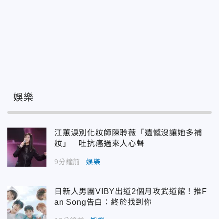
娛樂
江蕙淚別化妝師陳聆薇「遺憾沒讓她多補
妝」 吐抗癌過來人心聲
9分鐘前
娛樂
日新人男團VIBY出道2個月攻武道館！推F
an Song告白：終於找到你