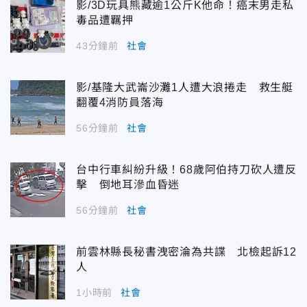
影/3D玩具熊藏逾1公斤K他命！癌末男走私
毒品遭羈押
43分鐘前
社會
影/基隆大武崙沙灘1人遭大浪捲走 救生艇
翻覆4消防員落海
56分鐘前
社會
台中行車糾紛升級！68歲阿伯持刀砍人遭反
擊 倒地耳滲血昏迷
56分鐘前
社會
前雲林縣長秘書洩密淪為共諜 北檢起訴12
人
1小時前
社會