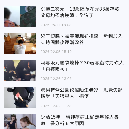
沉迷二次元！13歲陸童花光83萬存款
父母均罹病崩潰：全沒了
2026/05/11 18:08
兒子幻聽、被害妄想卻拒醫 母親加入
支持團體後逐漸改善
2026/02/05 15:19
吸毒吸到腦袋壞掉？30歲毒蟲持刀砍人
「自摔兩次」
2025/12/26 13:08
港男持斧公園砍殺陌生老翁 思覺失調
稱受「天狼星人」指使
2025/12/02 11:38
少活15年！精神疾病正偷走年輕人壽
命 醫分析６大原因