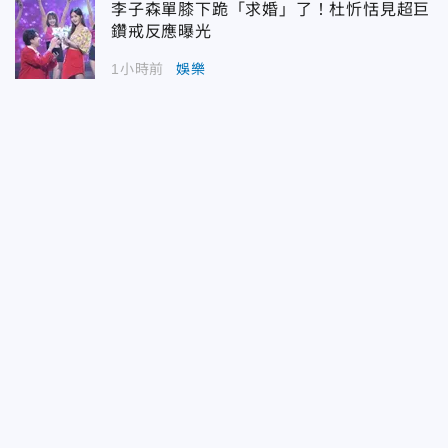
李子森單膝下跪「求婚」了！杜忻恬見超巨
鑽戒反應曝光
1小時前
娛樂