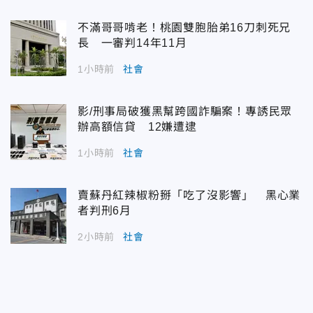
不滿哥哥啃老！桃園雙胞胎弟16刀刺死兄
長 一審判14年11月
1小時前
社會
影/刑事局破獲黑幫跨國詐騙案！專誘民眾
辦高額信貸 12嫌遭逮
1小時前
社會
賣蘇丹紅辣椒粉掰「吃了沒影響」 黑心業
者判刑6月
2小時前
社會