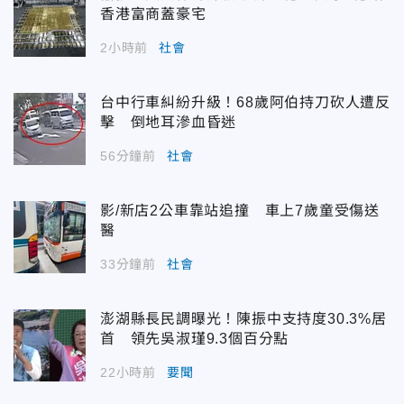
香港富商蓋豪宅
2小時前
社會
台中行車糾紛升級！68歲阿伯持刀砍人遭反
擊 倒地耳滲血昏迷
56分鐘前
社會
影/新店2公車靠站追撞 車上7歲童受傷送
醫
33分鐘前
社會
澎湖縣長民調曝光！陳振中支持度30.3%居
首 領先吳淑瑾9.3個百分點
22小時前
要聞