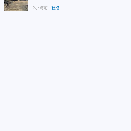
2小時前
社會