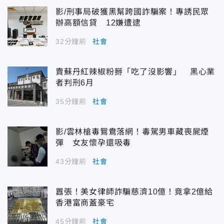
影/刑事局破獲黑幫跨國詐騙案！專誘民眾
辦高額信貸 12嫌遭逮
32分鐘前
社會
賣蘇丹紅辣椒粉掰「吃了沒影響」 黑心業
者判刑6月
35分鐘前
社會
影/雲林槍毒鴛鴦落網！毒駕男車藏喪屍煙
彈 女友懷孕還吸毒
43分鐘前
社會
囂張！美女律師詐騙慈濟10億！竟拿2億給
香港富商蓋豪宅
45分鐘前
社會