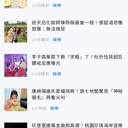
12分鐘前
娛樂
送天后化妝師陳聆薇最後一程！張韶涵悲慟
發聲：無法接受
16分鐘前
娛樂
李子森單膝下跪「求婚」了！杜忻恬見超巨
鑽戒反應曝光
29分鐘前
娛樂
唐綺陽痛失愛貓咪將！頭七地墊驚見「神秘
貓毛」興奮尖叫
2小時前
娛樂
玖壹壹連飆金曲掀高潮！桃園珍珠海岸音樂