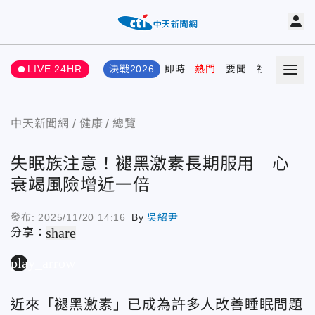
LIVE 24HR
決戰2026
即時
熱門
要聞
社會
娛樂
中天新聞網
健康
總覽
失眠族注意！褪黑激素長期服用 心
衰竭風險增近一倍
發布:
2025/11/20 14:16
By
吳紹尹
share
分享：
play_arrow
近來「褪黑激素」已成為許多人改善睡眠問題