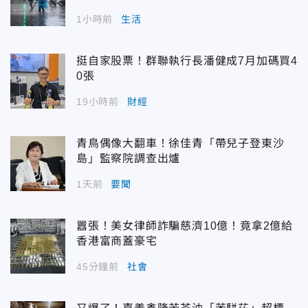
1小時前
生活
挺自家股票！群聯執行長潘健成7月加碼買4
0張
19小時前
財經
青鳥偶像大翻車！徐佳青「帶兒子登東沙
島」監察院調查出爐
1天前
要聞
囂張！美女律師詐騙慈濟10億！竟拿2億給
香港富商蓋豪宅
45分鐘前
社會