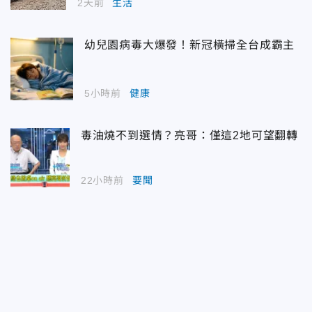
2天前
生活
幼兒園病毒大爆發！新冠橫掃全台成霸主
5小時前
健康
毒油燒不到選情？亮哥：僅這2地可望翻轉
22小時前
要聞