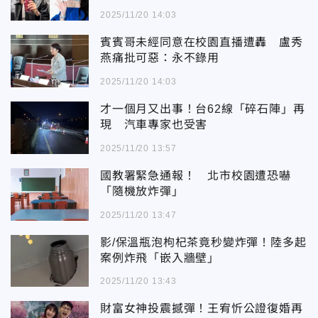
2025/11/20 14:03
賓賓哥未經同意在校園直播遭轟 盧秀
燕痛批可惡：永不錄用
2025/11/20 14:03
才一個月又出事！台62線「碎石陣」再
現 汽車專家也受害
2025/11/20 13:57
國教署緊急通報！ 北市校園遭恐嚇
「隨機放炸彈」
2025/11/20 13:47
影/保溫瓶泡枸杞茶竟秒變炸彈！陸多起
案例炸飛「嵌入牆壁」
2025/11/20 13:43
財富女神投震撼彈！王宥忻公證復婚再