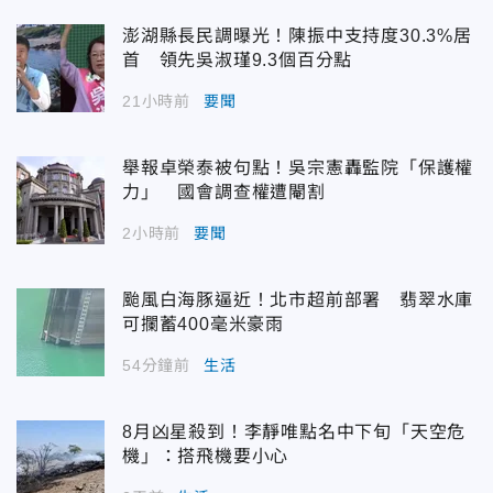
澎湖縣長民調曝光！陳振中支持度30.3%居
首 領先吳淑瑾9.3個百分點
21小時前
要聞
舉報卓榮泰被句點！吳宗憲轟監院「保護權
力」 國會調查權遭閹割
2小時前
要聞
颱風白海豚逼近！北市超前部署 翡翠水庫
可攔蓄400毫米豪雨
54分鐘前
生活
8月凶星殺到！李靜唯點名中下旬「天空危
機」：搭飛機要小心