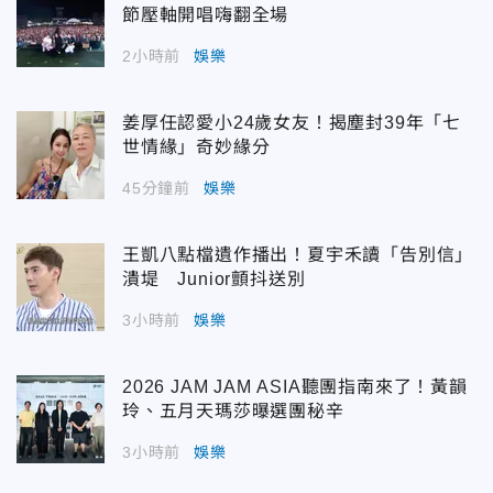
節壓軸開唱嗨翻全場
2小時前
娛樂
姜厚任認愛小24歲女友！揭塵封39年「七
世情緣」奇妙緣分
45分鐘前
娛樂
王凱八點檔遺作播出！夏宇禾讀「告別信」
潰堤 Junior顫抖送別
3小時前
娛樂
2026 JAM JAM ASIA聽團指南來了！黃韻
玲、五月天瑪莎曝選團秘辛
3小時前
娛樂