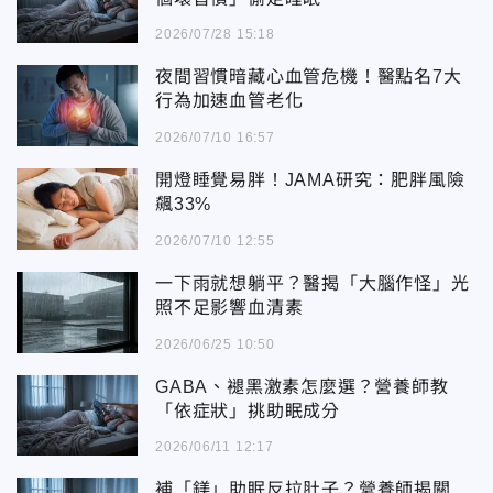
2026/07/28 15:18
夜間習慣暗藏心血管危機！醫點名7大
行為加速血管老化
2026/07/10 16:57
開燈睡覺易胖！JAMA研究：肥胖風險
飆33%
2026/07/10 12:55
一下雨就想躺平？醫揭「大腦作怪」光
照不足影響血清素
2026/06/25 10:50
GABA、褪黑激素怎麼選？營養師教
「依症狀」挑助眠成分
2026/06/11 12:17
補「鎂」助眠反拉肚子？營養師揭關