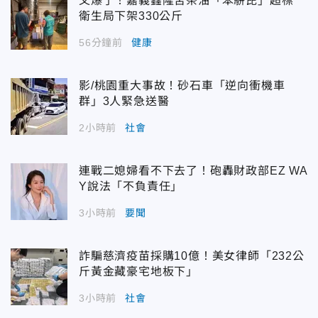
又爆了！嘉義鑫隆苦茶油「苯駢芘」超標
衛生局下架330公斤
56分鐘前
健康
影/桃園重大事故！砂石車「逆向衝機車
群」3人緊急送醫
2小時前
社會
連戰二媳婦看不下去了！砲轟財政部EZ WA
Y說法「不負責任」
3小時前
要聞
詐騙慈濟疫苗採購10億！美女律師「232公
斤黃金藏豪宅地板下」
3小時前
社會