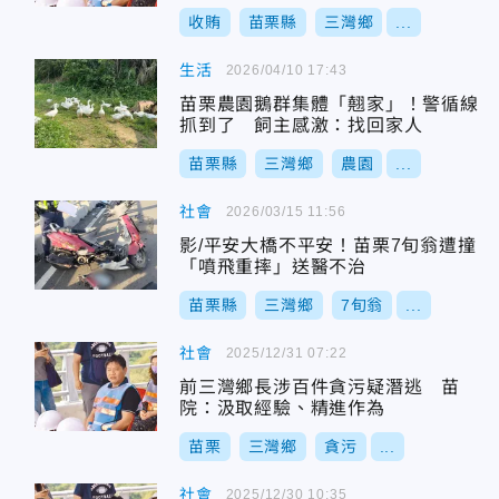
收賄
苗栗縣
三灣鄉
...
生活
2026/04/10 17:43
苗栗農園鵝群集體「翹家」！警循線
抓到了 飼主感激：找回家人
苗栗縣
三灣鄉
農園
...
社會
2026/03/15 11:56
影/平安大橋不平安！苗栗7旬翁遭撞
「噴飛重摔」送醫不治
苗栗縣
三灣鄉
7旬翁
...
社會
2025/12/31 07:22
前三灣鄉長涉百件貪污疑潛逃 苗
院：汲取經驗、精進作為
苗栗
三灣鄉
貪污
...
社會
2025/12/30 10:35