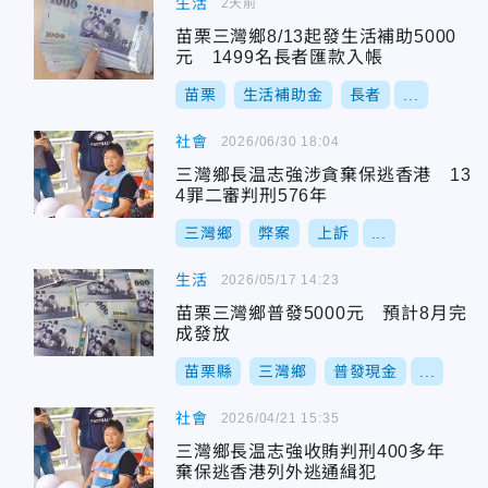
生活
2天前
苗栗三灣鄉8/13起發生活補助5000
元 1499名長者匯款入帳
苗栗
生活補助金
長者
...
社會
2026/06/30 18:04
三灣鄉長温志強涉貪棄保逃香港 13
4罪二審判刑576年
三灣鄉
弊案
上訴
...
生活
2026/05/17 14:23
苗栗三灣鄉普發5000元 預計8月完
成發放
苗栗縣
三灣鄉
普發現金
...
社會
2026/04/21 15:35
三灣鄉長温志強收賄判刑400多年
棄保逃香港列外逃通緝犯