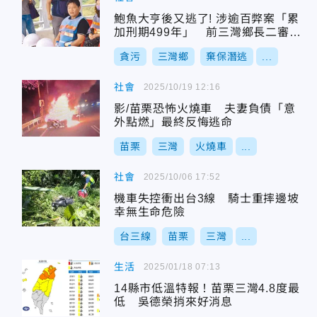
鮑魚大亨後又逃了! 涉逾百弊案「累
加刑期499年」 前三灣鄉長二審開
庭前已飛香港
貪污
三灣鄉
棄保潛逃
...
社會
2025/10/19 12:16
影/苗栗恐怖火燒車 夫妻負債「意
外點燃」最終反悔逃命
苗栗
三灣
火燒車
...
社會
2025/10/06 17:52
機車失控衝出台3線 騎士重摔邊坡
幸無生命危險
台三線
苗栗
三灣
...
生活
2025/01/18 07:13
14縣市低溫特報！苗栗三灣4.8度最
低 吳德榮捎來好消息