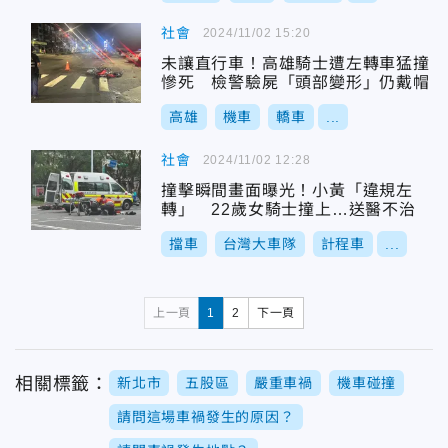
社會
2024/11/02 15:20
未讓直行車！高雄騎士遭左轉車猛撞
慘死 檢警驗屍「頭部變形」仍戴帽
高雄
機車
轎車
...
社會
2024/11/02 12:28
撞擊瞬間畫面曝光！小黃「違規左
轉」 22歲女騎士撞上…送醫不治
擋車
台灣大車隊
計程車
...
上一頁
1
2
下一頁
相關標籤：
新北市
五股區
嚴重車禍
機車碰撞
請問這場車禍發生的原因？