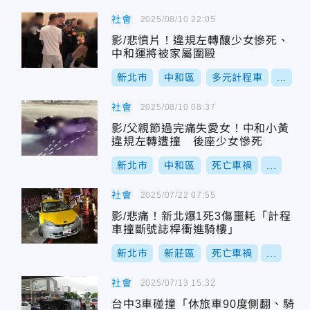
社會
2025/08/10 22:05
影/悲憤片！違規左轉釀少女慘死、
中和運將被家屬圍毆
新北市
中和區
多元計程車
...
社會
2025/08/10 08:37
影/父親節過完痛失愛女！中和小黃
違規左轉遭撞 後座少女慘死
新北市
中和區
死亡車禍
...
社會
2025/07/22 07:55
影/悲痛！新北爆1死3傷噩耗「計程
車撞斷號誌桿衝進騎樓」
新北市
新莊區
死亡車禍
...
社會
2025/07/13 15:32
台中3車碰撞「休旅車90度側翻、騎