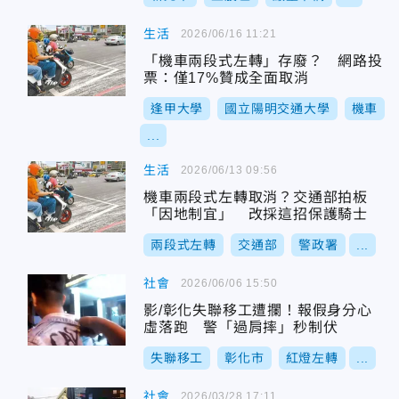
生活
2026/06/16 11:21
「機車兩段式左轉」存廢？ 網路投
票：僅17%贊成全面取消
逢甲大學
國立陽明交通大學
機車
...
生活
2026/06/13 09:56
機車兩段式左轉取消？交通部拍板
「因地制宜」 改採這招保護騎士
兩段式左轉
交通部
警政署
...
社會
2026/06/06 15:50
影/彰化失聯移工遭攔！報假身分心
虛落跑 警「過肩摔」秒制伏
失聯移工
彰化市
紅燈左轉
...
社會
2026/03/28 17:11