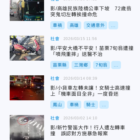
影/高雄民族陸橋公車下坡 72歲翁
突鬼切左轉挨撞命危
車禍
高雄
交通意外
...
社會
2026/03/15 11:56
影/平安大橋不平安！苗栗7旬翁遭撞
「噴飛重摔」送醫不治
苗栗縣
三灣鄉
7旬翁
...
社會
2026/03/14 08:39
影/小貨車左轉未讓！女騎士高速撞
上「機車面目全非」一度昏迷
鳳山
車禍
騎士
...
社會
2026/03/02 14:10
影/新竹警笛大作！行人遭左轉車
撞 誤認對方施暴急報案