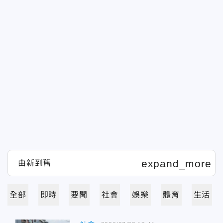
全部
即時
要聞
社會
娛樂
體育
生活