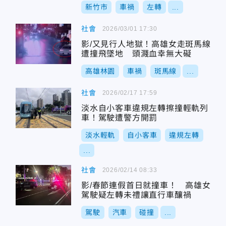
新竹市
車禍
左轉
...
社會
2026/03/01 17:30
影/又見行人地獄！高雄女走斑馬線
遭撞飛墜地 頭濺血幸無大礙
高雄林園
車禍
斑馬線
...
社會
2026/02/17 17:59
淡水自小客車違規左轉擦撞輕軌列
車！駕駛遭警方開罰
淡水輕軌
自小客車
違規左轉
...
社會
2026/02/14 08:33
影/春節連假首日就撞車！ 高雄女
駕駛疑左轉未禮讓直行車釀禍
駕駛
汽車
碰撞
...