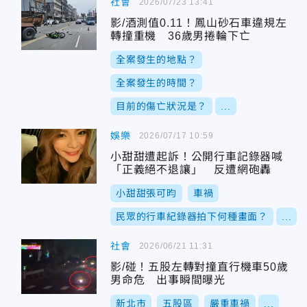
社會
2026/07/23 13:41
影/酒測值0.11！鳳山砂石車違規左
轉撞重機 36歲男捲輪下亡
全案發生的地點？
全案發生的時間？
目前的傷亡狀況是？
...
娛樂
2026/07/17 10:59
小甜甜遭起訴！公開行車記錄器喊
「正義絕不退讓」 反遭網砲轟
小甜甜張可昀
車禍
民眾的行車紀錄器拍下何種畫面？
...
社會
2026/06/21 11:31
影/碰！五股左轉對撞直行機車50歲
男命危 出事瞬間曝光
新北市
五股區
嚴重車禍
...