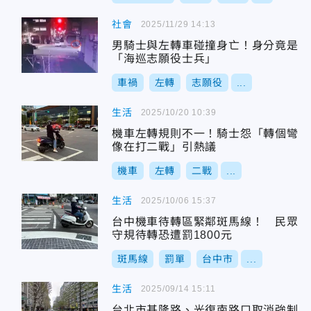
社會
2025/11/29 14:13
男騎士與左轉車碰撞身亡！身分竟是
「海巡志願役士兵」
車禍
左轉
志願役
...
生活
2025/10/20 10:39
機車左轉規則不一！騎士怨「轉個彎
像在打二戰」引熱議
機車
左轉
二戰
...
生活
2025/10/06 15:37
台中機車待轉區緊鄰斑馬線！ 民眾
守規待轉恐遭罰1800元
斑馬線
罰單
台中市
...
生活
2025/09/14 15:11
台北市基隆路、光復南路口取消強制