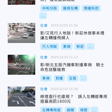
中和分局
違規左轉
情緒失控
...
社會
2025/12/29 21:56
影/又見行人地獄！新莊休旅車未禮
讓左轉撞飛婦人
行人地獄
車禍
新莊
...
社會
2025/12/18 21:13
影/新北五股汽機車對撞車禍 騎士
命危送醫搶救
車禍
對撞
五股
...
社會
2025/12/10 15:28
綠燈直行也違規？ 誤入左轉道專用
道最高罰1800元
左轉專用道
誤闖
綠燈
...