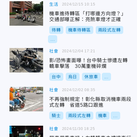
生活
2024/12/15 10:15
機車進待轉區「打哪邊方向燈？」
交通部曝正解：亮煞車燈才正確
待轉
機車待轉區
兩段式左轉
...
社會
2024/12/04 17:21
影/恐怖畫面曝！台中騎士慘遭左轉
轎車擊落 30萬重機碎爛
台中
烏日
休旅車
...
社會
2024/12/02 08:35
不再強制規定！彰化縣取消機車兩段
式左轉 省道5路口跟進
騎士
兩段式左轉
機車
...
社會
2024/11/30 18:25