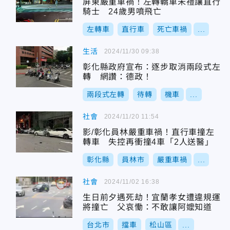
屏東嚴重車禍！左轉轎車未禮讓直行
騎士 24歲男噴飛亡
左轉車
直行車
死亡車禍
...
生活
2024/11/30 09:38
彰化縣政府宣布：逐步取消兩段式左
轉 網讚：德政！
兩段式左轉
待轉
機車
...
社會
2024/11/20 11:54
影/彰化員林嚴重車禍！直行車撞左
轉車 失控再衝撞4車「2人送醫」
彰化縣
員林市
嚴重車禍
...
社會
2024/11/02 16:38
生日前夕遇死劫！宜蘭孝女遭違規運
將撞亡 父哀慟：不敢讓阿嬤知道
台北市
擋車
松山區
...