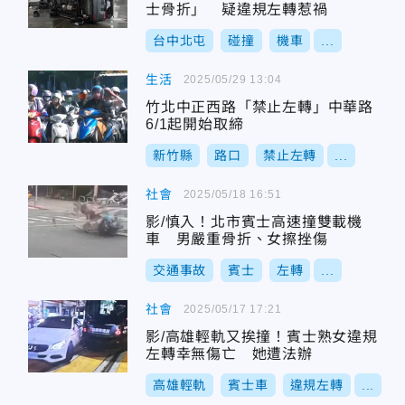
士骨折」 疑違規左轉惹禍
台中北屯
碰撞
機車
...
生活
2025/05/29 13:04
竹北中正西路「禁止左轉」中華路
6/1起開始取締
新竹縣
路口
禁止左轉
...
社會
2025/05/18 16:51
影/慎入！北市賓士高速撞雙載機
車 男嚴重骨折、女擦挫傷
交通事故
賓士
左轉
...
社會
2025/05/17 17:21
影/高雄輕軌又挨撞！賓士熟女違規
左轉幸無傷亡 她遭法辦
高雄輕軌
賓士車
違規左轉
...