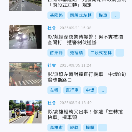
「兩段式左轉」規定
基隆路
兩段式左轉
機車
...
社會
2025/09/11 15:38
影/苑裡深夜驚傳襲警！男不爽被攔
查開打 遭警制伏送辦
苗栗縣
苑裡鎮
二段式左轉
...
社會
2025/09/05 11:24
影/無照左轉對撞直行機車 中壢8旬
翁魂斷路口
左轉
直行車
中壢
...
社會
2025/08/14 13:40
影/高雄輕軌又出事！慘遭「左轉搶
快車」撞車頭
高雄市
輕軌
撞擊
...