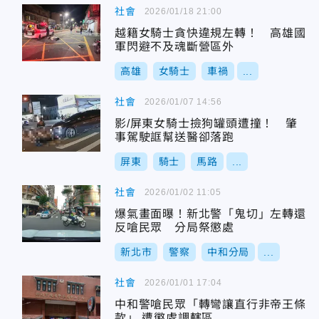
社會
2026/01/18 21:00
越籍女騎士貪快違規左轉！ 高雄國
軍閃避不及魂斷營區外
高雄
女騎士
車禍
...
社會
2026/01/07 14:56
影/屏東女騎士撿狗罐頭遭撞！ 肇
事駕駛誆幫送醫卻落跑
屏東
騎士
馬路
...
社會
2026/01/02 11:05
爆氣畫面曝！新北警「鬼切」左轉還
反嗆民眾 分局祭懲處
新北市
警察
中和分局
...
社會
2026/01/01 17:04
中和警嗆民眾「轉彎讓直行非帝王條
款」 遭懲處調轄區