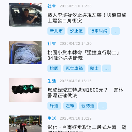
社會
2025/05/10 15:36
藝人李㼈疑汐止違規左轉！與機車騎
士爆發口角衝突
新北市
汐止區
行車糾紛
...
社會
2025/04/22 14:20
桃園小貨車轉彎「猛撞直行騎士」
34歲外送男斷魂
桃園
死亡車禍
騎士
...
生活
2025/04/16 16:16
駕駛綠燈左轉遭罰1800元？ 雲林
警曝正確做法
綠燈
左轉
號誌燈
...
生活
2025/03/16 10:29
彰化、台南逐步取消二段式左轉 騎