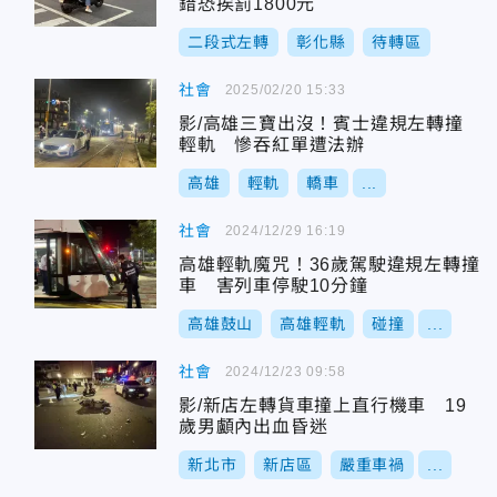
錯恐挨罰1800元
二段式左轉
彰化縣
待轉區
社會
2025/02/20 15:33
影/高雄三寶出沒！賓士違規左轉撞
輕軌 慘吞紅單遭法辦
高雄
輕軌
轎車
...
社會
2024/12/29 16:19
高雄輕軌魔咒！36歲駕駛違規左轉撞
車 害列車停駛10分鐘
高雄鼓山
高雄輕軌
碰撞
...
社會
2024/12/23 09:58
影/新店左轉貨車撞上直行機車 19
歲男顱內出血昏迷
新北市
新店區
嚴重車禍
...