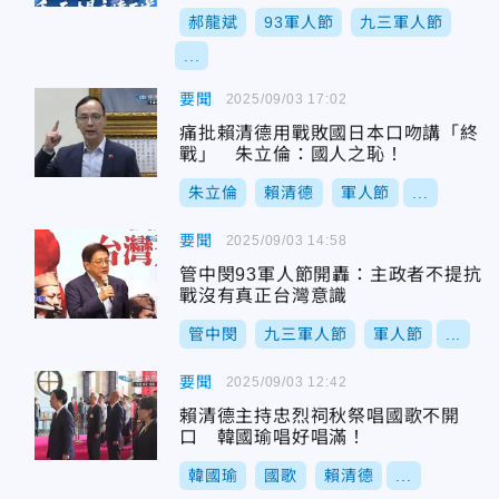
郝龍斌
93軍人節
九三軍人節
...
要聞
2025/09/03 17:02
痛批賴清德用戰敗國日本口吻講「終
戰」 朱立倫：國人之恥！
朱立倫
賴清德
軍人節
...
要聞
2025/09/03 14:58
管中閔93軍人節開轟：主政者不提抗
戰沒有真正台灣意識
管中閔
九三軍人節
軍人節
...
要聞
2025/09/03 12:42
賴清德主持忠烈祠秋祭唱國歌不開
口 韓國瑜唱好唱滿！
韓國瑜
國歌
賴清德
...