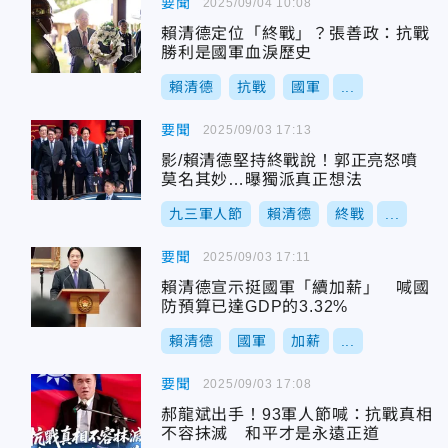
要聞
2025/09/04 10:08
賴清德定位「終戰」？張善政：抗戰
勝利是國軍血淚歷史
賴清德
抗戰
國軍
...
要聞
2025/09/03 17:13
影/賴清德堅持終戰說！郭正亮怒噴
莫名其妙…曝獨派真正想法
九三軍人節
賴清德
終戰
...
要聞
2025/09/03 17:11
賴清德宣示挺國軍「續加薪」 喊國
防預算已達GDP的3.32%
賴清德
國軍
加薪
...
要聞
2025/09/03 17:08
郝龍斌出手！93軍人節喊：抗戰真相
不容抹滅 和平才是永遠正道