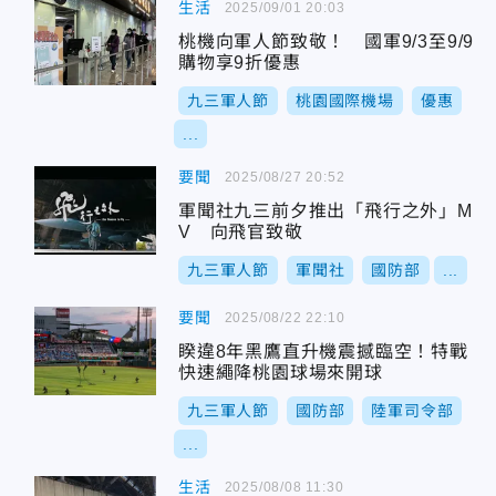
生活
2025/09/01 20:03
桃機向軍人節致敬！ 國軍9/3至9/9
購物享9折優惠
九三軍人節
桃園國際機場
優惠
...
要聞
2025/08/27 20:52
軍聞社九三前夕推出「飛行之外」M
V 向飛官致敬
九三軍人節
軍聞社
國防部
...
要聞
2025/08/22 22:10
睽違8年黑鷹直升機震撼臨空！特戰
快速繩降桃園球場來開球
九三軍人節
國防部
陸軍司令部
...
生活
2025/08/08 11:30