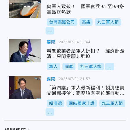
向軍人致敬！ 國軍官兵9/1至9/4搭
高鐵送熱飲
台灣高鐵公司
高鐵
九三軍人節
...
要聞
2025/07/04 12:44
叫餐飲業者給軍人折扣？ 經濟部澄
清：只問意願非強迫
軍人
國軍
九三軍人節
...
要聞
2025/07/01 21:57
「第四講」軍人最新福利！賴清德請
交通部接洽：商務艙有空位應自動升
等
賴清德
團結國家十講
九三軍人節
...