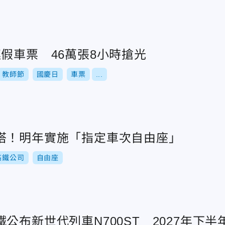
假車票 46萬張8小時搶光
教師節
國慶日
車票
...
搭！明年實施「指定車次自由座」
高鐵公司
自由座
公布新世代列車N700ST 2027年下