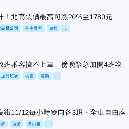
！北高票價最高可漲20%至1780元
灣高鐵公司
基本費率
台北
...
改班乘客擠不上車 傍晚緊急加開4班次
加開班次
桃園
通勤
...
鐵11/12每小時雙向各3班、全車自由座
班表
運營
自由座
...