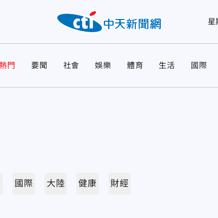
星
熱門
要聞
社會
娛樂
體育
生活
國際
活
國際
大陸
健康
財經