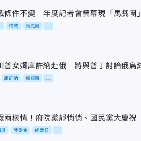
戰條件不變 年度記者會螢幕現「馬戲團
爭
終戰
烏克蘭
...
川普女婿庫許納赴俄 將與普丁討論俄烏
庫許納
俄羅斯
...
假兩樣情！府院黨靜悄悄、國民黨大慶祝
獨派
陸委會
終戰日
...