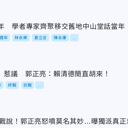
0年 學者專家齊聚移交舊地中山堂話當年
0週年
林永樂
夏立言
陳永康
...
」惹議 郭正亮：賴清德簡直胡來！
節
終戰
抗戰
...
終戰說！郭正亮怒噴莫名其妙…曝獨派真正