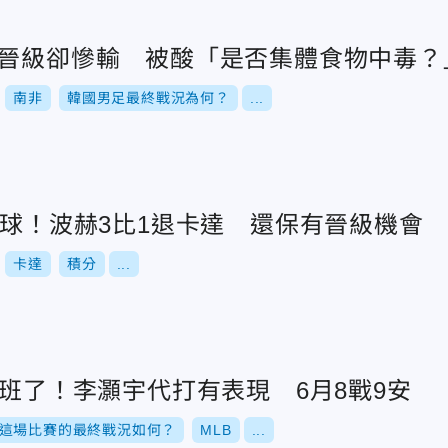
就晉級卻慘輸 被酸「是否集體食物中毒？
南非
韓國男足最終戰況為何？
...
2球！波赫3比1退卡達 還保有晉級機會
卡達
積分
...
上班了！李灝宇代打有表現 6月8戰9安
這場比賽的最終戰況如何？
MLB
...