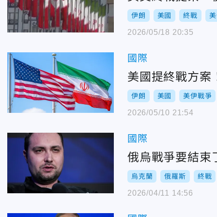
伊朗
美國
終戰
美
2026/05/18 20:35
國際
美國提終戰方案
伊朗
美國
美伊戰爭
2026/05/10 21:54
國際
俄烏戰爭要結束
烏克蘭
俄羅斯
終戰
2026/04/11 14:56