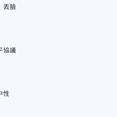
：丟臉
平協議
中性