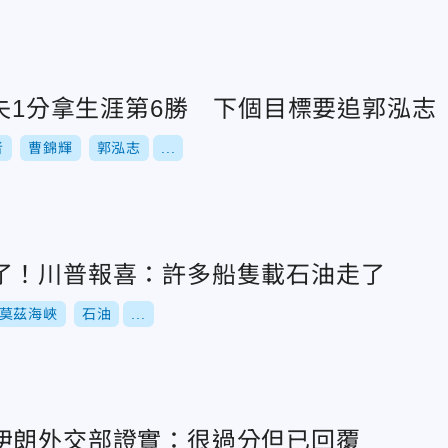
局失1分拿生涯第6勝 下個目標要追郭泓志
者
曹錦輝
郭泓志
...
了！川普報喜：許多船隻載石油走了
莫茲海峽
石油
...
伊朗外交部證實：很過分但已回覆