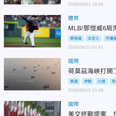
2026/06/22 10:08
體育
MLB/鄧愷威6
鄧愷威
太空人
守護
2026/06/22 07:41
國際
荷莫茲海峽打開
美國
伊朗
川普
荷
2026/06/15 21:49
國際
美交終戰提案 