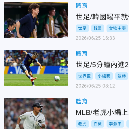
體育
世足/韓國踢平
世足
韓國
食物中毒
2026/06/25 16:33
體育
世足/5分鐘內進
世界盃
小組賽
波赫
2026/06/25 08:12
體育
MLB/老虎小編
老虎
白襪
李灝宇