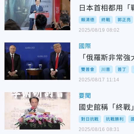
日本首相都用「
賴清德
終戰
郭正亮
2025/08/19 08:02
國際
「俄羅斯非常強
雙普會
川普
普丁
2025/08/17 11:14
要聞
國史館稱「終戰
對日抗戰
抗戰勝利
2025/08/16 08:31