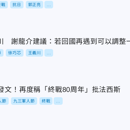
終戰
抗日
郭正亮
...
川 謝龍介建議：若回國再遇到可以調整
節
徐巧芯
王義川
...
發文！再度稱「終戰80周年」批法西斯
人節
九三軍人節
終戰
...