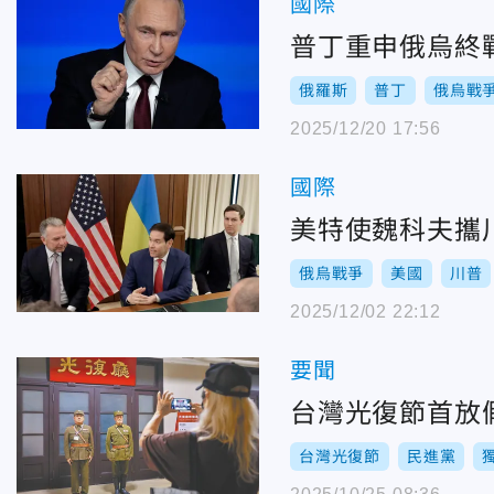
國際
普丁重申俄烏終
俄羅斯
普丁
俄烏戰
2025/12/20 17:56
國際
美特使魏科夫攜
俄烏戰爭
美國
川普
2025/12/02 22:12
要聞
台灣光復節首放
台灣光復節
民進黨