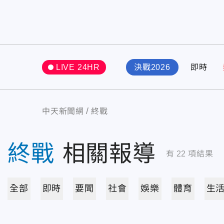
LIVE 24HR
決戰2026
即時
中天新聞網
終戰
終戰
相關報導
有
22
項結果
全部
即時
要聞
社會
娛樂
體育
生