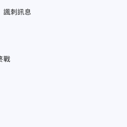
」諷刺訊息
終戰