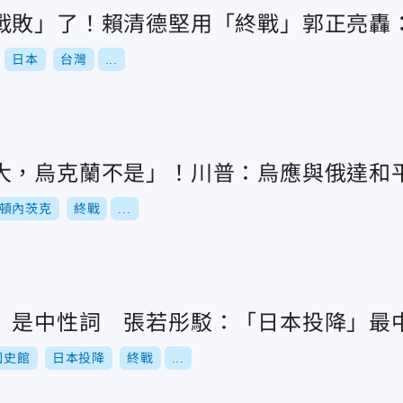
戰敗」了！賴清德堅用「終戰」郭正亮轟
日本
台灣
...
大，烏克蘭不是」！川普：烏應與俄達和
頓內茨克
終戰
...
」是中性詞 張若彤駁：「日本投降」最
國史館
日本投降
終戰
...