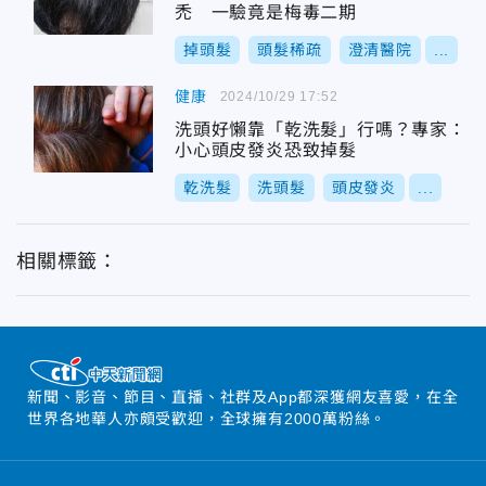
禿 一驗竟是梅毒二期
掉頭髮
頭髮稀疏
澄清醫院
...
健康
2024/10/29 17:52
洗頭好懶靠「乾洗髮」行嗎？專家：
小心頭皮發炎恐致掉髮
乾洗髮
洗頭髮
頭皮發炎
...
相關標籤：
新聞、影音、節目、直播、社群及App都深獲網友喜愛，在全
世界各地華人亦頗受歡迎，全球擁有2000萬粉絲。