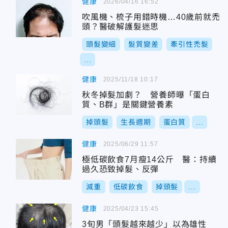
健康
2026/04/16 16:52
吹風機、梳子用錯時機…40歲前就禿
頭？醫破解護髮迷思
頭髮變細
髮質變差
牽引性禿髮
...
健康
2025/11/18 10:17
秋冬掉髮加劇？ 營養師曝「蛋白
質、B群」是關鍵營養素
掉頭髮
生長週期
蛋白質
...
健康
2025/06/29 11:57
極低碳飲食7月瘦14公斤 醫：持續
過久恐致掉髮、反彈
減重
低碳飲食
掉頭髮
...
健康
2025/04/23 15:45
3旬男「頭髮越來越少」以為雄性