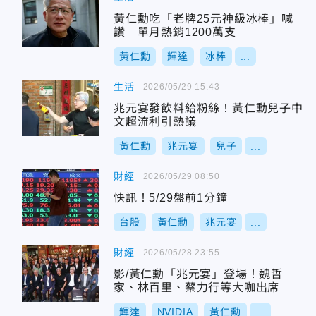
黃仁勳吃「老牌25元神級冰棒」喊
讚 單月熱銷1200萬支
黃仁勳
輝達
冰棒
...
生活
2026/05/29 15:43
兆元宴發飲料給粉絲！黃仁勳兒子中
文超流利引熱議
黃仁勳
兆元宴
兒子
...
財經
2026/05/29 08:50
快訊！5/29盤前1分鐘
台股
黃仁勳
兆元宴
...
財經
2026/05/28 23:55
影/黃仁勳「兆元宴」登場！魏哲
家、林百里、蔡力行等大咖出席
輝達
NVIDIA
黃仁勳
...