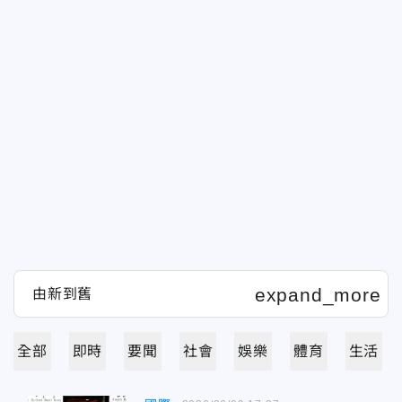
全部
即時
要聞
社會
娛樂
體育
生活