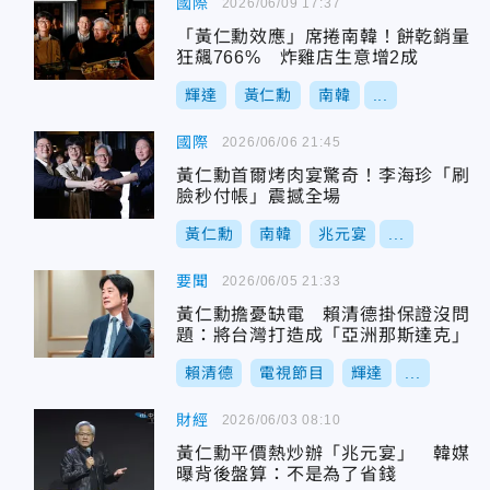
國際
2026/06/09 17:37
「黃仁勳效應」席捲南韓！餅乾銷量
狂飆766% 炸雞店生意增2成
輝達
黃仁勳
南韓
...
國際
2026/06/06 21:45
黃仁勳首爾烤肉宴驚奇！李海珍「刷
臉秒付帳」震撼全場
黃仁勳
南韓
兆元宴
...
要聞
2026/06/05 21:33
黃仁勳擔憂缺電 賴清德掛保證沒問
題：將台灣打造成「亞洲那斯達克」
賴清德
電視節目
輝達
...
財經
2026/06/03 08:10
黃仁勳平價熱炒辦「兆元宴」 韓媒
曝背後盤算：不是為了省錢