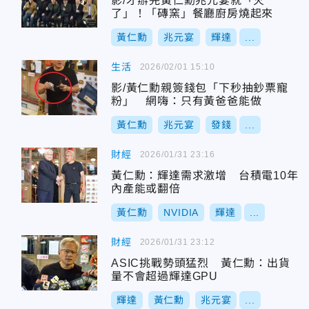
影/才辦完黃仁勳兆元宴就「火
了」！「磚窯」餐廳廚房燒起來
黃仁勳
兆元宴
輝達
...
生活
2026/02/01 15:10
影/黃仁勳親簽錢包「下秒抽鈔票寵
粉」 網嗨：只有黃爸爸能做
黃仁勳
兆元宴
發錢
...
財經
2026/01/31 23:16
黃仁勳：輝達需求激增 台積電10年
內產能或翻倍
黃仁勳
NVIDIA
輝達
...
財經
2026/01/31 23:12
ASIC挑戰勢頭猛烈 黃仁勳：出貨
量不會超過輝達GPU
輝達
黃仁勳
兆元宴
...