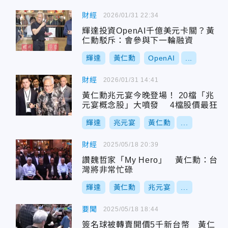
財經
2026/01/31 22:34
輝達投資OpenAI千億美元卡關？黃
仁勳駁斥：會參與下一輪融資
輝達
黃仁勳
OpenAI
...
財經
2026/01/31 14:41
黃仁勳兆元宴今晚登場！ 20檔「兆
元宴概念股」大噴發 4檔股價最狂
輝達
兆元宴
黃仁勳
...
財經
2025/05/18 20:39
讚魏哲家「My Hero」 黃仁勳：台
灣將非常忙碌
輝達
黃仁勳
兆元宴
...
要聞
2025/05/18 18:44
簽名球被轉賣開價5千新台幣 黃仁