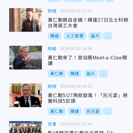
財經
2026/05/25 13:13
黃仁勳親自坐鎮！輝達27日北士科辦
台灣員工大會
輝達
人工智慧
晶片
...
財經
2026/05/23 16:06
黃仁勳來了！首站衝Meet-a-Claw開
講
黃仁勳
輝達
晶片
...
財經
2026/05/18 18:32
黃仁勳5/27再掀旋風！「兆元宴」將
邀科技5巨頭
黃仁勳
輝達
兆元宴
...
社會
2026/02/01 15:41