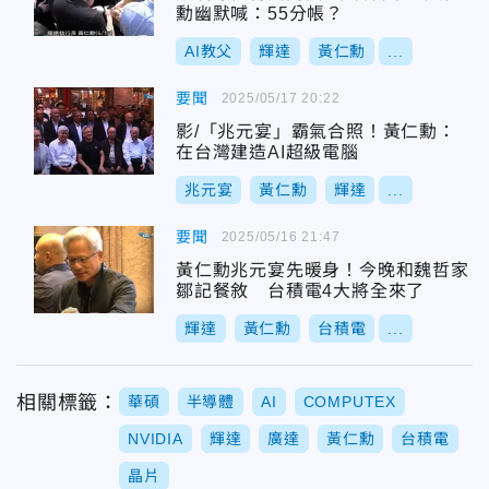
勳幽默喊：55分帳？
AI教父
輝達
黃仁勳
...
要聞
2025/05/17 20:22
影/「兆元宴」霸氣合照！黃仁勳：
在台灣建造AI超級電腦
兆元宴
黃仁勳
輝達
...
要聞
2025/05/16 21:47
黃仁勳兆元宴先暖身！今晚和魏哲家
鄒記餐敘 台積電4大將全來了
輝達
黃仁勳
台積電
...
相關標籤：
華碩
半導體
AI
COMPUTEX
NVIDIA
輝達
廣達
黃仁勳
台積電
晶片