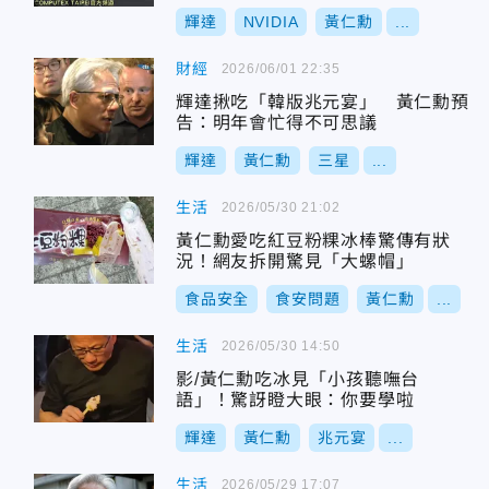
輝達
NVIDIA
黃仁勳
...
財經
2026/06/01 22:35
輝達揪吃「韓版兆元宴」 黃仁勳預
告：明年會忙得不可思議
輝達
黃仁勳
三星
...
生活
2026/05/30 21:02
黃仁勳愛吃紅豆粉粿冰棒驚傳有狀
況！網友拆開驚見「大螺帽」
食品安全
食安問題
黃仁勳
...
生活
2026/05/30 14:50
影/黃仁勳吃冰見「小孩聽嘸台
語」！驚訝瞪大眼：你要學啦
輝達
黃仁勳
兆元宴
...
生活
2026/05/29 17:07