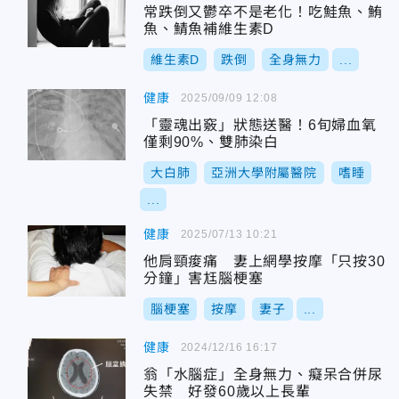
常跌倒又鬱卒不是老化！吃鮭魚、鮪
魚、鯖魚補維生素D
維生素D
跌倒
全身無力
...
健康
2025/09/09 12:08
「靈魂出竅」狀態送醫！6旬婦血氧
僅剩90%、雙肺染白
大白肺
亞洲大學附屬醫院
嗜睡
...
健康
2025/07/13 10:21
他肩頸痠痛 妻上網學按摩「只按30
分鐘」害尪腦梗塞
腦梗塞
按摩
妻子
...
健康
2024/12/16 16:17
翁「水腦症」全身無力、癡呆合併尿
失禁 好發60歲以上長輩