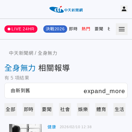
LIVE 24HR
決戰2026
即時
熱門
要聞
社會
娛樂
中天新聞網
全身無力
全身無力
相關報導
有
5
項結果
全部
即時
要聞
社會
娛樂
體育
生活
健康
2026/02/10 12:38