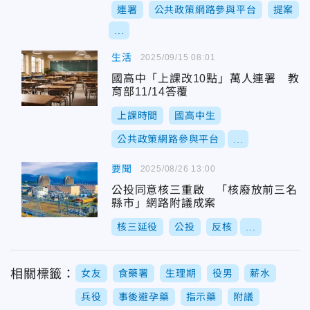
連署
公共政策網路參與平台
提案
...
生活
2025/09/15 08:01
國高中「上課改10點」萬人連署 教
育部11/14答覆
上課時間
國高中生
公共政策網路參與平台
...
要聞
2025/08/26 13:00
公投同意核三重啟 「核廢放前三名
縣市」網路附議成案
核三延役
公投
反核
...
相關標籤：
女友
食藥署
生理期
役男
薪水
兵役
事後避孕藥
指示藥
附議