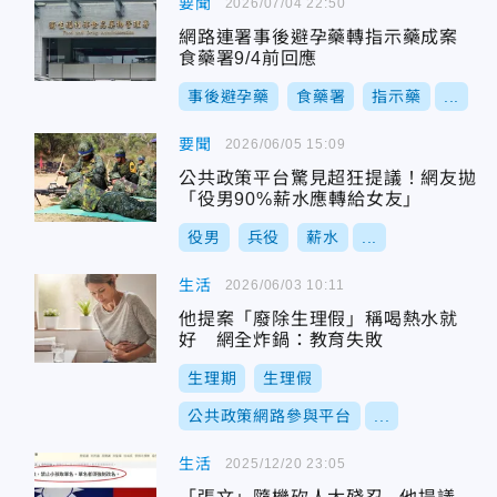
要聞
2026/07/04 22:50
網路連署事後避孕藥轉指示藥成案
食藥署9/4前回應
事後避孕藥
食藥署
指示藥
...
要聞
2026/06/05 15:09
公共政策平台驚見超狂提議！網友拋
「役男90%薪水應轉給女友」
役男
兵役
薪水
...
生活
2026/06/03 10:11
他提案「廢除生理假」稱喝熱水就
好 網全炸鍋：教育失敗
生理期
生理假
公共政策網路參與平台
...
生活
2025/12/20 23:05