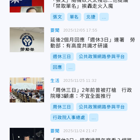
「張文」隨機砍人太殘忍...他提議
「禁取單名」挨轟走火入魔
張文
單名
北捷
...
要聞
2025/12/05 17:55
延後2個月回應「週休3日」連署 勞
動部：有高度共識才研議
週休三日
公共政策網路參與平台
回應
...
生活
2025/11/25 11:32
「周休三日」2年前曾被打槍 行政
院曝3顧慮：不宜全面推行
周休三日
公共政策網路參與平台
行政院人事總處
...
要聞
2025/11/24 21:47