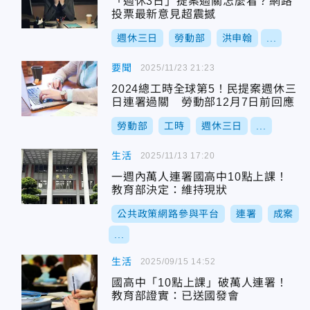
「週休3日」提案過關怎麼看？網路
投票最新意見超震撼
週休三日
勞動部
洪申翰
...
要聞
2025/11/23 21:23
2024總工時全球第5！民提案週休三
日連署過關 勞動部12月7日前回應
勞動部
工時
週休三日
...
生活
2025/11/13 17:20
一週內萬人連署國高中10點上課！
教育部決定：維持現狀
公共政策網路參與平台
連署
成案
...
生活
2025/09/15 14:52
國高中「10點上課」破萬人連署！
教育部證實：已送國發會