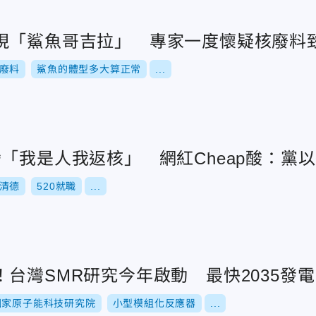
現「鯊魚哥吉拉」 專家一度懷疑核廢料
廢料
鯊魚的體型多大算正常
...
「我是人我返核」 網紅Cheap酸：黨
清德
520就職
...
台灣SMR研究今年啟動 最快2035發電
國家原子能科技研究院
小型模組化反應器
...