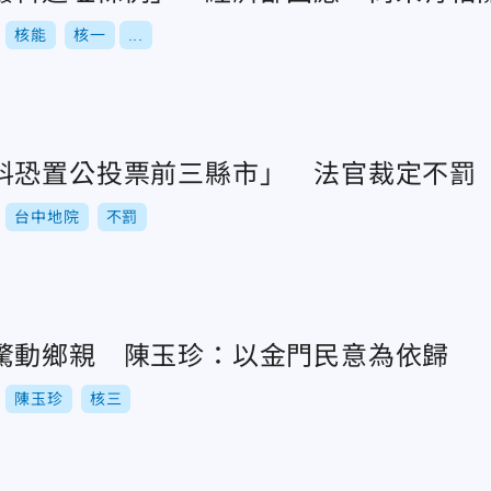
核能
核一
...
料恐置公投票前三縣市」 法官裁定不罰
台中地院
不罰
驚動鄉親 陳玉珍：以金門民意為依歸
陳玉珍
核三