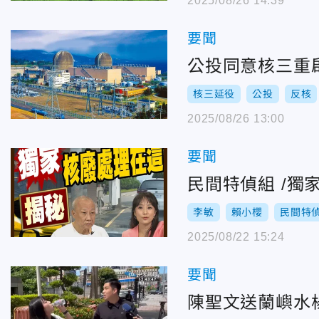
2025/08/26 14:39
要聞
公投同意核三重
核三延役
公投
反核
2025/08/26 13:00
要聞
民間特偵組 /
李敏
賴小櫻
民間特
2025/08/22 15:24
要聞
陳聖文送蘭嶼水