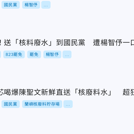
國民黨
楊智伃
...
！送「核料廢水」到國民黨 遭楊智伃一
823罷免
罷免
楊智伃
...
芯喝爆陳聖文新鮮直送「核廢料水」 超
國民黨
蘭嶼核廢料貯存場
...