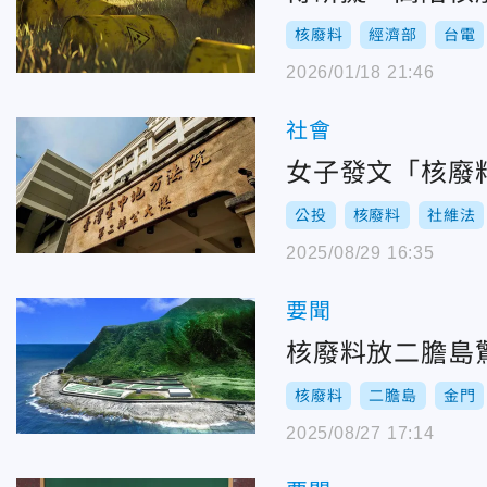
核廢料
經濟部
台電
2026/01/18 21:46
社會
女子發文「核廢
公投
核廢料
社維法
2025/08/29 16:35
要聞
核廢料放二膽島
核廢料
二膽島
金門
2025/08/27 17:14