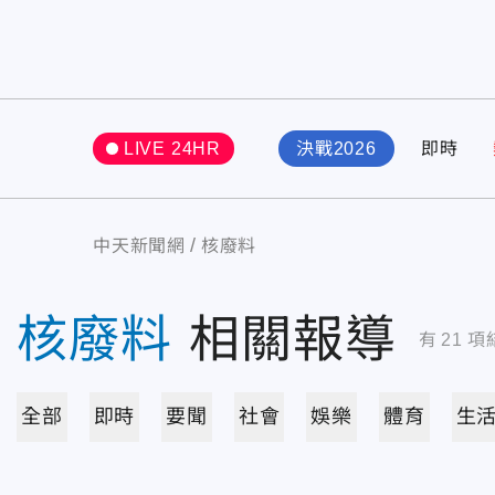
LIVE 24HR
決戰2026
即時
中天新聞網
核廢料
核廢料
相關報導
有
21
項
全部
即時
要聞
社會
娛樂
體育
生