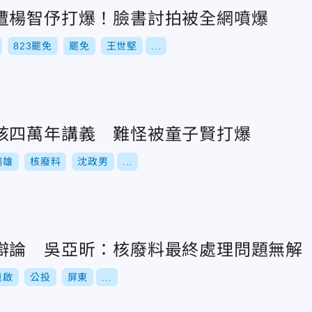
遭楊智伃打爆！臉書討拍被全網噴爆
823罷免
罷免
王世堅
...
核四萬年講義 難怪被童子賢打爆
瑞雄
核廢料
沈政男
...
辯論 吳亞昕：核廢料最終處理問題無解
重啟
公投
屏東
...