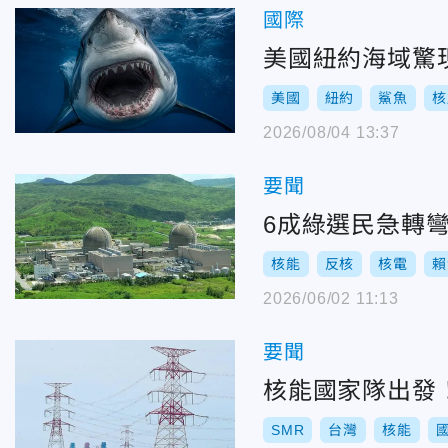
國際
美國紐約海域驚
美國
紐約
鯊魚
核
2026/08/04 13:37
要聞
6成綠選民急轉彎
核能
反核
核電
賴
2026/06/02 11:13
要聞
核能國家隊出發！
SMR
台灣
核能