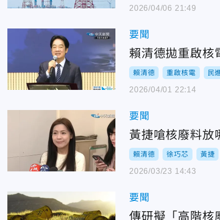
2026/04/06 21:49
要聞
賴清德拋重啟核電
賴清德
重啟核電
民
2026/04/01 22:14
要聞
黃捷嗆核廢料放
賴清德
徐巧芯
黃捷
2026/03/23 14:43
要聞
傳研擬「高階核