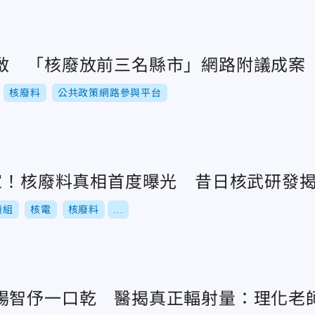
啟 「核廢放前三名縣市」網路附議成案
核廢料
公共政策網路參與平台
獨家！核廢料真相首度曝光 昔日核武研發
偵組
核電
核廢料
...
楊智伃一口乾 醫揭真正輻射量：理化老