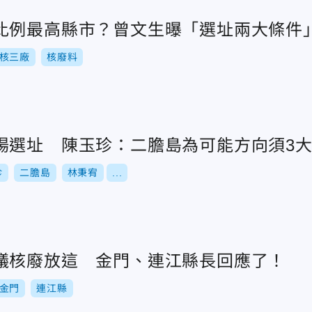
比例最高縣市？曾文生曝「選址兩大條件
核三廠
核廢料
場選址 陳玉珍：二膽島為可能方向須3
珍
二膽島
林秉宥
...
議核廢放這 金門、連江縣長回應了！
金門
連江縣