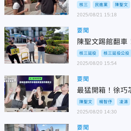
核三
民進黨
陳聖文
2025/08/21 15:18
要聞
陳聖文踢館翻車
核三延役
核三延役公投
2025/08/20 15:54
要聞
最猛開箱！徐巧
陳聖文
楊智伃
凌濤
2025/08/20 14:30
要聞