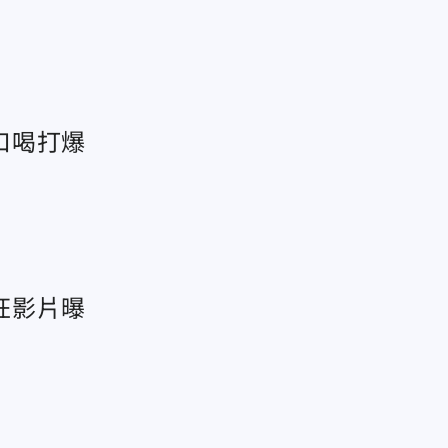
口喝打爆
狂影片曝