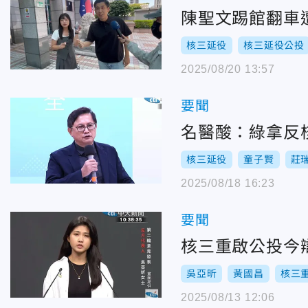
陳聖文踢館翻車
核三延役
核三延役公投
2025/08/20 13:57
要聞
名醫酸：綠拿反
核三延役
童子賢
莊
2025/08/18 16:23
要聞
核三重啟公投今
吳亞昕
黃國昌
核三
2025/08/13 12:06