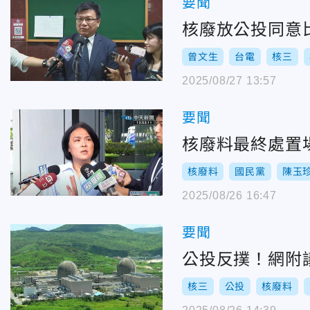
要聞
核廢放公投同意
曾文生
台電
核三
2025/08/27 13:57
要聞
核廢料最終處置
核廢料
國民黨
陳玉
2025/08/26 16:47
要聞
公投反撲！網附
核三
公投
核廢料