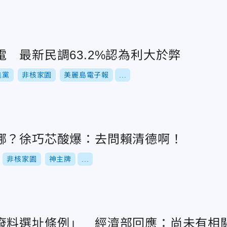
 最新民調63.2%認為利大於弊
進黨
非核家園
美麗島電子報
...
哪？徐巧芯酸爆：去問賴清德啊！
非核家園
神主牌
...
廢料選址條例」 經濟部回應：尚未有相